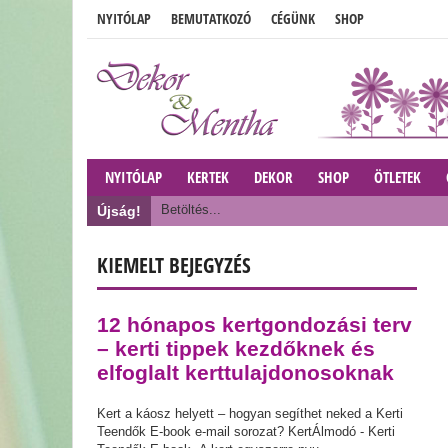
NYITÓLAP
BEMUTATKOZÓ
CÉGÜNK
SHOP
NYITÓLAP
KERTEK
DEKOR
SHOP
ÖTLETEK
Betöltés...
Újság!
KIEMELT BEJEGYZÉS
12 hónapos kertgondozási terv
– kerti tippek kezdőknek és
elfoglalt kerttulajdonosoknak
Kert a káosz helyett – hogyan segíthet neked a Kerti
Teendők E-book e-mail sorozat? KertÁlmodó - Kerti