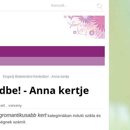
Engedj Betekintést Kertedbe! - Anna kertje
dbe! - Anna kertje
ert
,
verseny
gromantikusabb kert
kategóriában induló szikla és
sségnek számít.