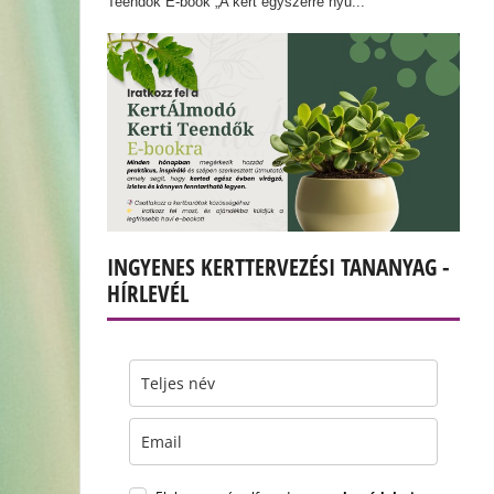
Teendők E-book „A kert egyszerre nyu...
INGYENES KERTTERVEZÉSI TANANYAG -
HÍRLEVÉL