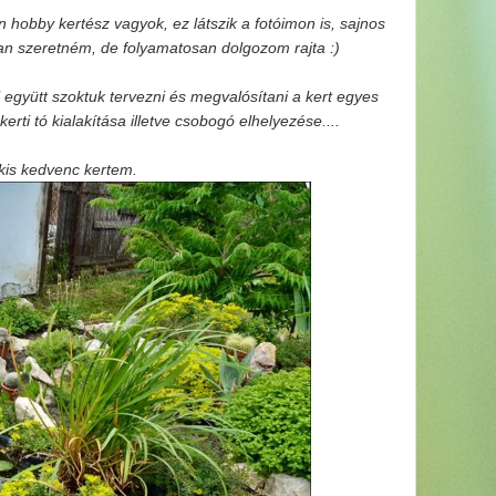
hobby kertész vagyok, ez látszik a fotóimon is, sajnos
an szeretném, de folyamatosan dolgozom rajta :)
együtt szoktuk tervezni és megvalósítani a kert egyes
rti tó kialakítása illetve csobogó elhelyezése....
kis kedvenc kertem.