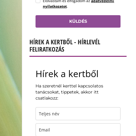
Elolvastam és elfogadom az
adatvédelmi
nyilatkozatot
.
KÜLDÉS
HÍREK A KERTBŐL - HÍRLEVÉL
FELIRATKOZÁS
Hírek a kertből
Ha szeretnél kerttel kapcsolatos
tanácsokat, tippetek, akkor itt
csatlakozz: