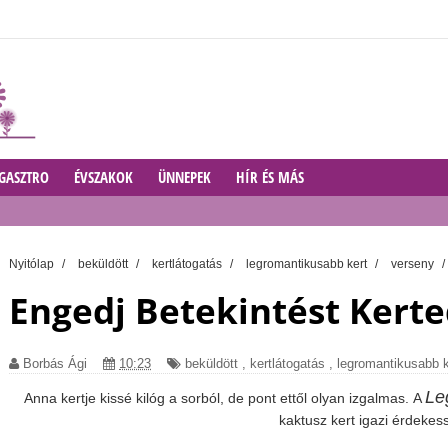
GASZTRO
ÉVSZAKOK
ÜNNEPEK
HÍR ÉS MÁS
Nyitólap
/
beküldött
/
kertlátogatás
/
legromantikusabb kert
/
verseny
/
Engedj Betekintést Kerte
Borbás Ági
10:23
beküldött
,
kertlátogatás
,
legromantikusabb k
Le
Anna kertje kissé kilóg a sorból, de pont ettől olyan izgalmas. A
kaktusz kert igazi érdeke