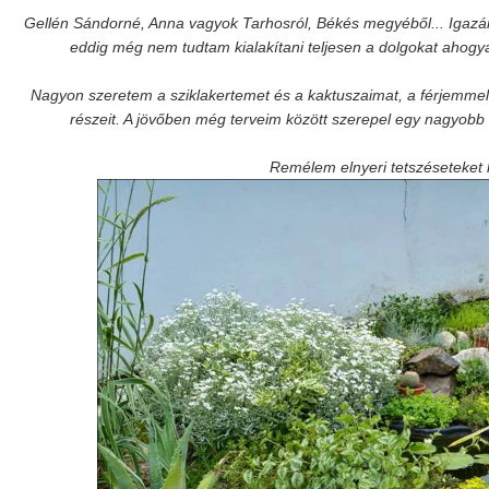
Gellén Sándorné, Anna vagyok Tarhosról, Békés megyéből... Igazán 
eddig még nem tudtam kialakítani teljesen a dolgokat ahogy
Nagyon szeretem a sziklakertemet és a kaktuszaimat, a férjemmel 
részeit. A jövőben még terveim között szerepel egy nagyobb ke
Remélem elnyeri tetszéseteket 