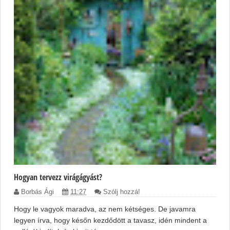
Hogyan tervezz virágágyást?
Borbás Ági
11:27
Szólj hozzá!
Hogy le vagyok maradva, az nem kétséges. De javamra
legyen írva, hogy későn kezdődött a tavasz, idén mindent a