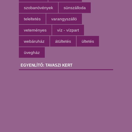
szobanövények
sünszálloda
teleltetés
varangyszálló
veteményes
víz - vízpart
webáruház
átültetés
ültetés
üvegház
EGYENLÍTŐ: TAVASZI KERT