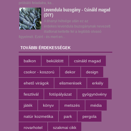
próbáló feladatra, ka...
Levendula buzogány - Csináld magad
(DIY)
A tihanyi hétvége után ez az
érdekes levendula buzogánynak nevezett
illatfonat keltette fel a legtöbb olvasó
figyelmét. Ezért - és mert en...
TOVÁBBI ÉRDEKESSÉGEK
balkon
beküldött
csináld magad
csokor - koszorú
dekor
design
ehető virágok
elismerések
erkély
fesztivál
fotópályázat
gyógynövény
játék
könyv
metszés
média
natúr kozmetika
park
pergola
rovarhotel
szakmai cikk