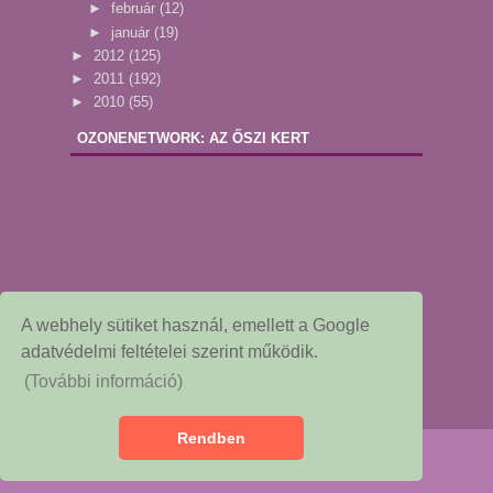
►
február
(12)
►
január
(19)
►
2012
(125)
►
2011
(192)
►
2010
(55)
OZONENETWORK: AZ ŐSZI KERT
A webhely sütiket használ, emellett a Google
adatvédelmi feltételei szerint működik.
(További információ)
Rendben
Copyright © 2015
Dekor és Mentha
Redesigned by: NessieGraf