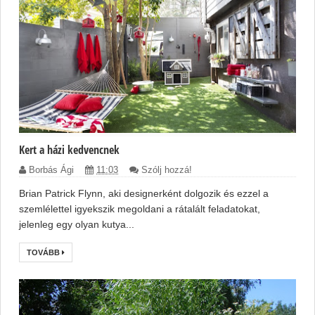
Kert a házi kedvencnek
Borbás Ági
11:03
Szólj hozzá!
Brian Patrick Flynn, aki designerként dolgozik és ezzel a
szemlélettel igyekszik megoldani a rátalált feladatokat,
jelenleg egy olyan kutya...
TOVÁBB