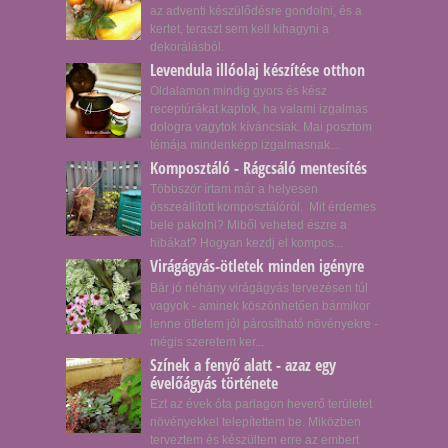
az adventi készülődésre gondolni, és a
kertet, teraszt sem kell kihagyni a
dekorálásból.
Levendula illóolaj készítése otthon
Oldalamon mindig gyors és kész
receptúrákat kaptok, ha valami izgalmas
dologra vagytok kíváncsiak. Mai posztom
témája mindenképp izgalmasnak...
Komposztáló - Rágcsáló mentesítés
Többször írtam már a helyesen
összeállított komposztálóról. Mit érdemes
bele pakolni? Miből veheted észre a
hibákat? Hogyan kezdj el kompos...
Virágágyás-ötletek minden igényre
Bár jó néhány virágágyás tervezésen túl
vagyok - aminek köszönhetően bármikor
lenne ötletem jól párosítható növényekre -
mégis szeretem ker...
Színek a fenyő alatt - azaz egy
évelőágyás története
Ezt az évek óta parlagon heverő területet
növényekkel telepítettem be. Miközben
terveztem és készültem erre az embert