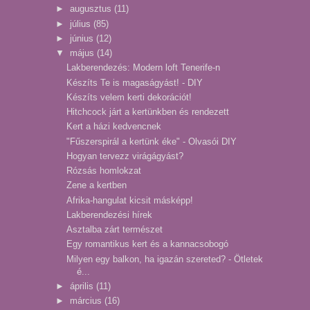
►
augusztus
(11)
►
július
(85)
►
június
(12)
▼
május
(14)
Lakberendezés: Modern loft Tenerife-n
Készíts Te is magaságyást! - DIY
Készíts velem kerti dekorációt!
Hitchcock járt a kertünkben és rendezett
Kert a házi kedvencnek
"Fűszerspirál a kertünk éke" - Olvasói DIY
Hogyan tervezz virágágyást?
Rózsás homlokzat
Zene a kertben
Afrika-hangulat kicsit másképp!
Lakberendezési hírek
Asztalba zárt természet
Egy romantikus kert és a kannacsobogó
Milyen egy balkon, ha igazán szereted? - Ötletek
é...
►
április
(11)
►
március
(16)