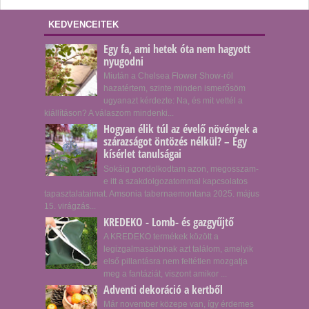
KEDVENCEITEK
Egy fa, ami hetek óta nem hagyott
nyugodni
Miután a Chelsea Flower Show-ról
hazatértem, szinte minden ismerősöm
ugyanazt kérdezte: Na, és mit vettél a
kiállításon? A válaszom mindenki...
Hogyan élik túl az évelő növények a
szárazságot öntözés nélkül? – Egy
kísérlet tanulságai
Sokáig gondolkodtam azon, megosszam-
e itt a szakdolgozatommal kapcsolatos
tapasztalataimat. Amsonia tabernaemontana 2025. május
15. virágzás...
KREDEKO - Lomb- és gazgyűjtő
A KREDEKO termékek között a
legizgalmasabbnak azt találom, amelyik
első pillantásra nem feltétlen mozgatja
meg a fantáziát, viszont amikor ...
Adventi dekoráció a kertből
Már november közepe van, így érdemes