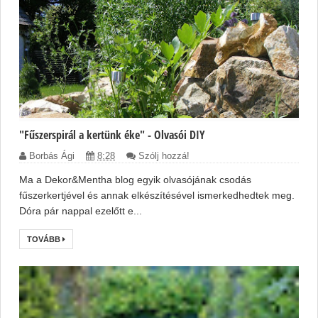
"Fűszerspirál a kertünk éke" - Olvasói DIY
Borbás Ági
8:28
Szólj hozzá!
Ma a Dekor&Mentha blog egyik olvasójának csodás
fűszerkertjével és annak elkészítésével ismerkedhedtek meg.
Dóra pár nappal ezelőtt e...
TOVÁBB