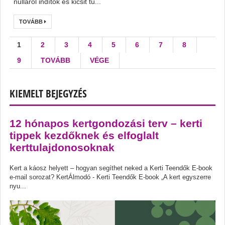
nulláról indítok és kicsit tú...
TOVÁBB
1
2
3
4
5
6
7
8
9
TOVÁBB
VÉGE
KIEMELT BEJEGYZÉS
12 hónapos kertgondozási terv – kerti
tippek kezdőknek és elfoglalt
kerttulajdonosoknak
Kert a káosz helyett – hogyan segíthet neked a Kerti Teendők E-book
e-mail sorozat? KertÁlmodó - Kerti Teendők E-book „A kert egyszerre
nyu...