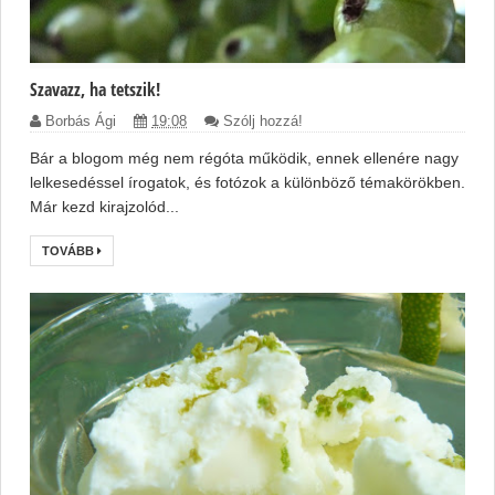
Szavazz, ha tetszik!
Borbás Ági
19:08
Szólj hozzá!
Bár a blogom még nem régóta működik, ennek ellenére nagy
lelkesedéssel írogatok, és fotózok a különböző témakörökben.
Már kezd kirajzolód...
TOVÁBB