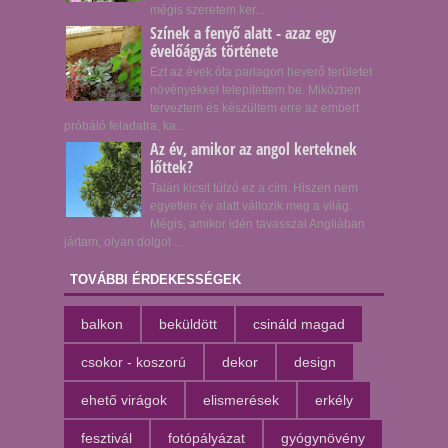
mégis szeretem ker...
Színek a fenyő alatt - azaz egy
évelőágyás története
Ezt az évek óta parlagon heverő területet
növényekkel telepítettem be. Miközben
terveztem és készültem erre az embert
próbáló feladatra, ka...
Az év, amikor az angol kerteknek
lőttek?
Talán kicsit túlzó ez a cím. Hiszen nem
egyetlen év alatt változik meg a világ.
Mégis, amikor idén tavasszal Angliában
jártam, olyan dolgot ...
TOVÁBBI ÉRDEKESSÉGEK
balkon
beküldött
csináld magad
csokor - koszorú
dekor
design
ehető virágok
elismerések
erkély
fesztivál
fotópályázat
gyógynövény