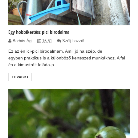
Egy hobbikertész pici birodalma
Borbás Ági
15:51
Szólj hozzá!
Ez az én ici-pici birodalmam. Ami, jó ha szép, de
egyben praktikus is a különböző kertészeti munkákhoz. A fal
és a kimustrált faláda-p...
TOVÁBB