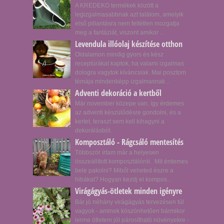
A KREDEKO termékek között a
legizgalmasabbnak azt találom, amelyik
első pillantásra nem feltétlen mozgatja
meg a fantáziát, viszont amikor ...
Levendula illóolaj készítése otthon
Oldalamon mindig gyors és kész
receptúrákat kaptok, ha valami izgalmas
dologra vagytok kíváncsiak. Mai posztom
témája mindenképp izgalmasnak...
Adventi dekoráció a kertből
Már november közepe van, így érdemes
az adventi készülődésre gondolni, és a
kertet, teraszt sem kell kihagyni a
dekorálásból.
Komposztáló - Rágcsáló mentesítés
Többször írtam már a helyesen
összeállított komposztálóról. Mit érdemes
bele pakolni? Miből veheted észre a
hibákat? Hogyan kezdj el kompos...
Virágágyás-ötletek minden igényre
Bár jó néhány virágágyás tervezésen túl
vagyok - aminek köszönhetően bármikor
lenne ötletem jól párosítható növényekre -