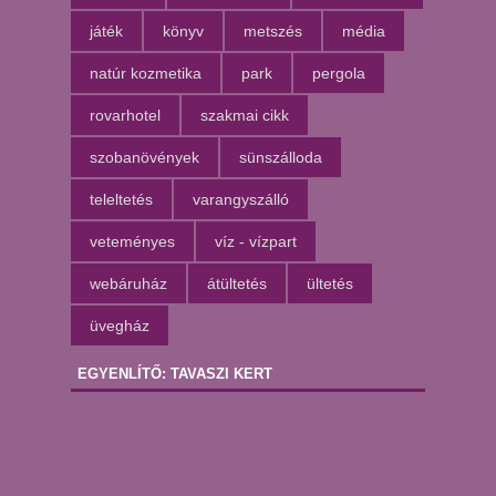
játék
könyv
metszés
média
natúr kozmetika
park
pergola
rovarhotel
szakmai cikk
szobanövények
sünszálloda
teleltetés
varangyszálló
veteményes
víz - vízpart
webáruház
átültetés
ültetés
üvegház
EGYENLÍTŐ: TAVASZI KERT