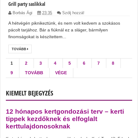
Grill party saslikkal
Borbás Ági
23:35
Szólj hozzá!
A hétvégén piknikeztünk, és nem volt kedvem a szokásos
pácolt tarjához. Bár a fiúknál ez a sláger, bármilyen
finomságokat is készítettem...
TOVÁBB
1
2
3
4
5
6
7
8
9
TOVÁBB
VÉGE
KIEMELT BEJEGYZÉS
12 hónapos kertgondozási terv – kerti
tippek kezdőknek és elfoglalt
kerttulajdonosoknak