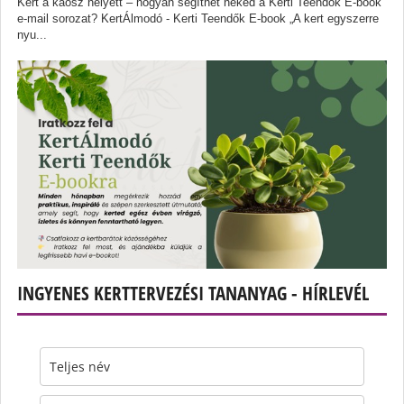
Kert a káosz helyett – hogyan segíthet neked a Kerti Teendők E-book
e-mail sorozat? KertÁlmodó - Kerti Teendők E-book „A kert egyszerre
nyu...
INGYENES KERTTERVEZÉSI TANANYAG - HÍRLEVÉL