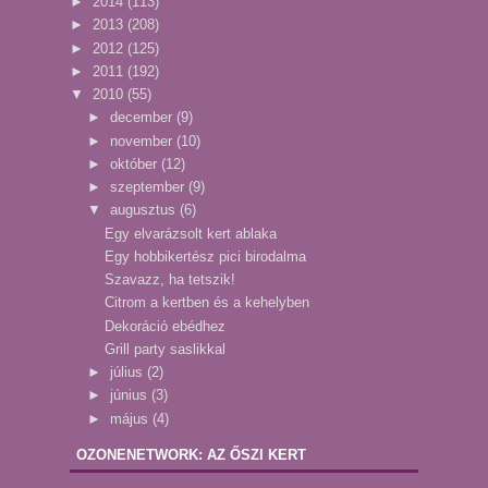
►
2014
(113)
►
2013
(208)
►
2012
(125)
►
2011
(192)
▼
2010
(55)
►
december
(9)
►
november
(10)
►
október
(12)
►
szeptember
(9)
▼
augusztus
(6)
Egy elvarázsolt kert ablaka
Egy hobbikertész pici birodalma
Szavazz, ha tetszik!
Citrom a kertben és a kehelyben
Dekoráció ebédhez
Grill party saslikkal
►
július
(2)
►
június
(3)
►
május
(4)
OZONENETWORK: AZ ŐSZI KERT