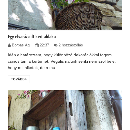
Egy elvarázsolt kert ablaka
Borbás Ági
22:37
2 hozzászólás
Idén elhatároztam, hogy különböző dekorációkkal fogom
csinosítani a kertemet. Végülis nálunk senki nem szól bele,
hogy mit alkotok, de a mu...
TOVÁBB