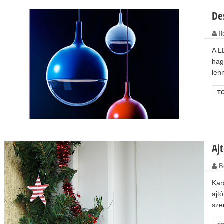
De
Il
A L
hag
len
T
Aj
B
Kar
ajt
sze