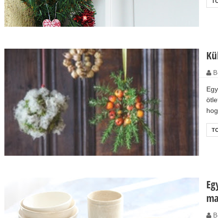
T
Kü
B
Egy
ötl
hog
T
Eg
ma
B