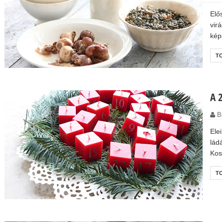
Elő
vir
kép
T
A 
B
Ele
lád
Kos
T