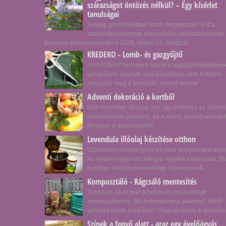
szárazságot öntözés nélkül? – Egy kísérlet
tanulságai
Sokáig gondolkodtam azon, megosszam-e itt a
szakdolgozatommal kapcsolatos tapasztalataimat.
Amsonia tabernaemontana 2025. május 15. virágzás...
KREDEKO - Lomb- és gazgyűjtő
A KREDEKO termékek között a legizgalmasabbna
azt találom, amelyik első pillantásra nem feltétlen
mozgatja meg a fantáziát, viszont amikor ...
Adventi dekoráció a kertből
Már november közepe van, így érdemes az advent
készülődésre gondolni, és a kertet, teraszt sem kel
kihagyni a dekorálásból.
Levendula illóolaj készítése otthon
Oldalamon mindig gyors és kész receptúrákat kapt
ha valami izgalmas dologra vagytok kíváncsiak. Ma
posztom témája mindenképp izgalmasnak...
Komposztáló - Rágcsáló mentesítés
Többször írtam már a helyesen összeállított
komposztálóról. Mit érdemes bele pakolni? Miből
veheted észre a hibákat? Hogyan kezdj el kompos.
Színek a fenyő alatt - azaz egy évelőágyás