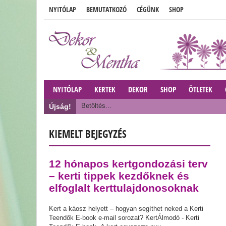
NYITÓLAP
BEMUTATKOZÓ
CÉGÜNK
SHOP
NYITÓLAP
KERTEK
DEKOR
SHOP
ÖTLETEK
Betöltés...
Újság!
KIEMELT BEJEGYZÉS
12 hónapos kertgondozási terv
– kerti tippek kezdőknek és
elfoglalt kerttulajdonosoknak
Kert a káosz helyett – hogyan segíthet neked a Kerti
Teendők E-book e-mail sorozat? KertÁlmodó - Kerti