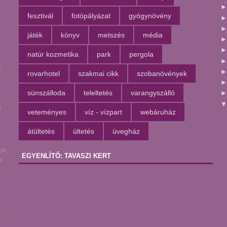
fesztivál
fotópályázat
gyógynövény
játék
könyv
metszés
média
natúr kozmetika
park
pergola
k
rovarhotel
szakmai cikk
szobanövények
sünszálloda
teleltetés
varangyszálló
i
veteményes
víz - vízpart
webáruház
l
átültetés
ültetés
üvegház
ok,
EGYENLÍTŐ: TAVASZI KERT
i
..