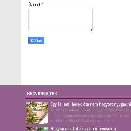
Üzenet
*
KEDVENCEITEK
Egy fa, ami hetek óta nem hagyott nyugodni
Miután a Chelsea Flower Show-ról hazatértem, szi
minden ismerősöm ugyanazt kérdezte: Na, és mit
vettél a kiállításon? A válaszom mindenki...
Hogyan élik túl az évelő növények a