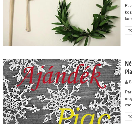
Ezz
kos
kar
T
Né
Pi
B
Pár
meg
cso
T