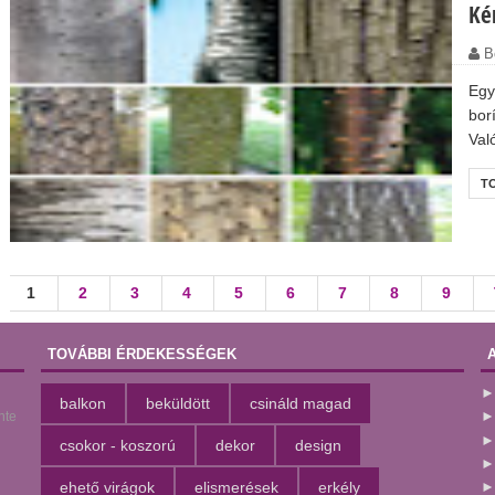
Kér
B
Egy
bor
Val
T
1
2
3
4
5
6
7
8
9
TOVÁBBI ÉRDEKESSÉGEK
balkon
beküldött
csináld magad
nte
csokor - koszorú
dekor
design
ehető virágok
elismerések
erkély