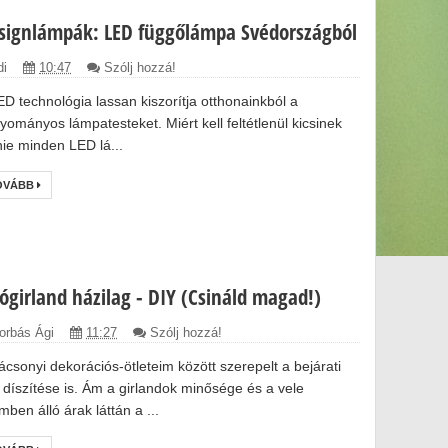
signlámpák: LED függőlámpa Svédországból
di
10:47
Szólj hozzá!
ED technológia lassan kiszorítja otthonainkból a
yományos lámpatesteket. Miért kell feltétlenül kicsinek
nie minden LED lá...
OVÁBB
tógirland házilag - DIY (Csináld magad!)
orbás Ági
11:27
Szólj hozzá!
ácsonyi dekorációs-ötleteim között szerepelt a bejárati
ó díszítése is. Ám a girlandok minősége és a vele
mben álló árak láttán a ...