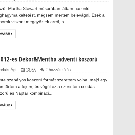
ször Martha Stewart műsorában láttam hasonló
ághagyma keltetést, mégsem mertem belevágni. Ezek a
sorok viszont meggyőztek arról, h...
OVÁBB
2012-es Dekor&Mentha adventi koszorú
orbás Ági
13:55
2 hozzászólás
inte szabályos koszorú formát szerettem volna, majd egy
án törtem a fejem, és végül ez a szerintem csodás
zorú és Naptár kombináci...
OVÁBB