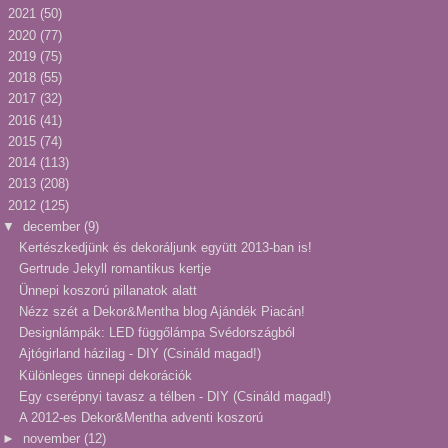
►
2021
(50)
►
2020
(77)
►
2019
(75)
►
2018
(55)
►
2017
(32)
►
2016
(41)
►
2015
(74)
►
2014
(113)
►
2013
(208)
▼
2012
(125)
▼
december
(9)
Kertészkedjünk és dekoráljunk együtt 2013-ban is!
Gertrude Jekyll romantikus kertje
Ünnepi koszorú pillanatok alatt
Nézz szét a Dekor&Mentha blog Ajándék Piacán!
Designlámpák: LED függőlámpa Svédországból
Ajtógirland házilag - DIY (Csináld magad!)
Különleges ünnepi dekorációk
Egy cserépnyi tavasz a télben - DIY (Csináld magad!)
A 2012-es Dekor&Mentha adventi koszorú
►
november
(12)