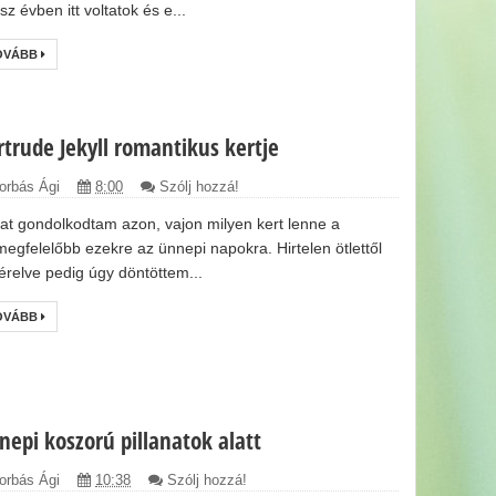
z évben itt voltatok és e...
OVÁBB
rtrude Jekyll romantikus kertje
orbás Ági
8:00
Szólj hozzá!
at gondolkodtam azon, vajon milyen kert lenne a
megfelelőbb ezekre az ünnepi napokra. Hirtelen ötlettől
érelve pedig úgy döntöttem...
OVÁBB
nepi koszorú pillanatok alatt
orbás Ági
10:38
Szólj hozzá!