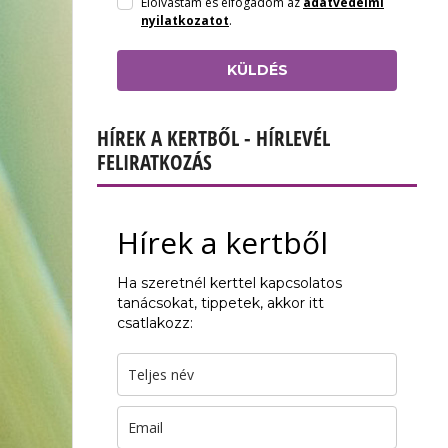
Elolvastam és elfogadom az
adatvédelmi
nyilatkozatot
.
KÜLDÉS
HÍREK A KERTBŐL - HÍRLEVÉL
FELIRATKOZÁS
Hírek a kertből
Ha szeretnél kerttel kapcsolatos
tanácsokat, tippetek, akkor itt
csatlakozz: