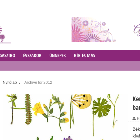
GASZTRO
ÉVSZAKOK
ÜNNEPEK
HÍR ÉS MÁS
Nyitólap
/
Archive for 2012
Ke
ban
B
Bék
kív