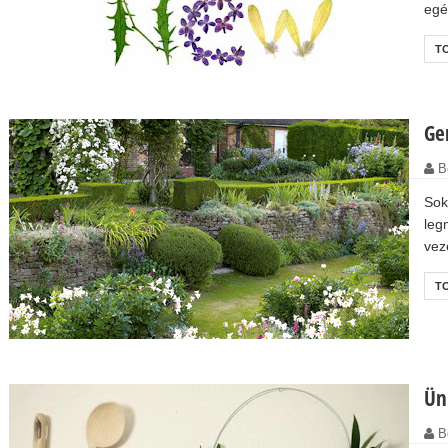
egés
T
Ge
B
Sok
leg
vez
T
Ün
B