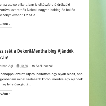
el az utolsó pillanatban is elkészíthető örökzöld
zorúval szeretnék Nektek nagyon boldog és békés
ácsonyt kívánni! Ez az a ...
OVÁBB
zz szét a Dekor&Mentha blog Ajándék
acán!
orbás Ági
10:30
Szólj hozzá!
 hónappal ezelőtt útjára indítottam egy olyan oldalt, ahol
próbáltam minél szélesebb körből merítve egy ajándék
mag lehetőségét tá...
OVÁBB