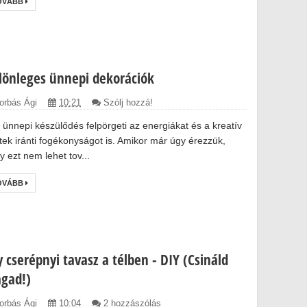
OVÁBB
lönleges ünnepi dekorációk
orbás Ági
10:21
Szólj hozzá!
 ünnepi készülődés felpörgeti az energiákat és a kreatív
etek iránti fogékonyságot is. Amikor már úgy érezzük,
y ezt nem lehet tov...
OVÁBB
y cserépnyi tavasz a télben - DIY (Csináld
gad!)
orbás Ági
10:04
2 hozzászólás