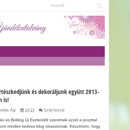
rtészkedjünk és dekoráljunk együtt 2013-
 is!
orbás Ági
14:13
Szólj hozzá!
és és Boldog Új Esztendőt szeretnék ezzel a poszttal
ánni minden kedves blog olvasómnak. Köszönöm, hogy