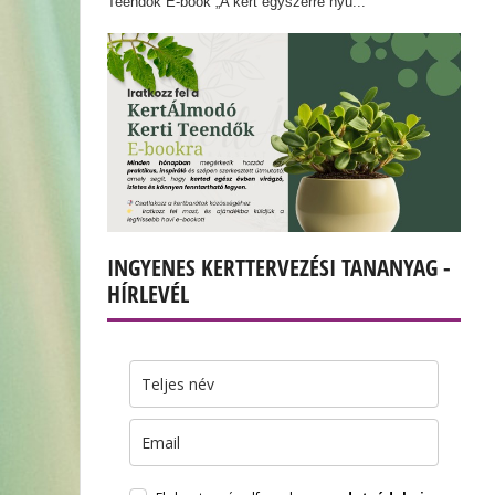
Teendők E-book „A kert egyszerre nyu...
INGYENES KERTTERVEZÉSI TANANYAG -
HÍRLEVÉL