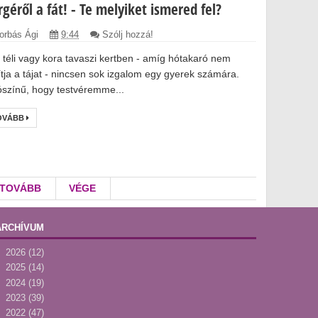
géről a fát! - Te melyiket ismered fel?
orbás Ági
9:44
Szólj hozzá!
 téli vagy kora tavaszi kertben - amíg hótakaró nem
ítja a tájat - nincsen sok izgalom egy gyerek számára.
ószínű, hogy testvéremme...
OVÁBB
TOVÁBB
VÉGE
ARCHÍVUM
►
2026
(12)
►
2025
(14)
►
2024
(19)
►
2023
(39)
►
2022
(47)