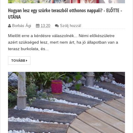
Hogyan lesz egy szürke teraszból otthonos nappali? - ELŐTTE -
UTÁNA
Borbás Ági
13:20
Szólj hozzá!
Mielőtt erre a kérdésre válaszolnék... Némi előkészületre
azért szükséged lesz, mert nem árt, ha jó állapotban van a
terasz burkolata, és...
TOVÁBB