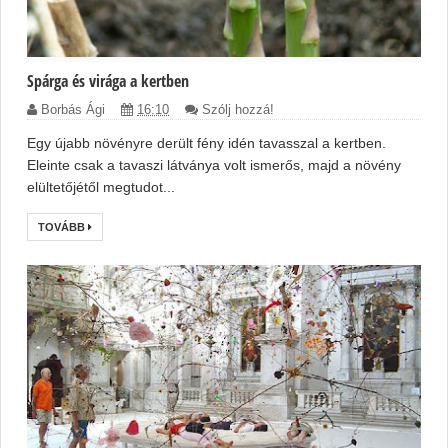
Spárga és virága a kertben
Borbás Ági
16:10
Szólj hozzá!
Egy újabb növényre derült fény idén tavasszal a kertben.
Eleinte csak a tavaszi látványa volt ismerős, majd a növény
elültetőjétől megtudot...
TOVÁBB