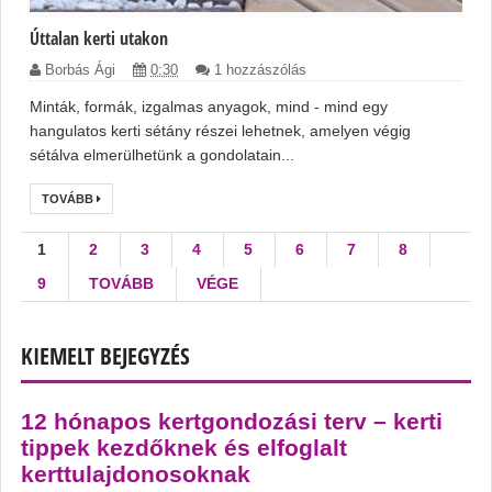
Úttalan kerti utakon
Borbás Ági
0:30
1 hozzászólás
Minták, formák, izgalmas anyagok, mind - mind egy
hangulatos kerti sétány részei lehetnek, amelyen végig
sétálva elmerülhetünk a gondolatain...
TOVÁBB
1
2
3
4
5
6
7
8
9
TOVÁBB
VÉGE
KIEMELT BEJEGYZÉS
12 hónapos kertgondozási terv – kerti
tippek kezdőknek és elfoglalt
kerttulajdonosoknak