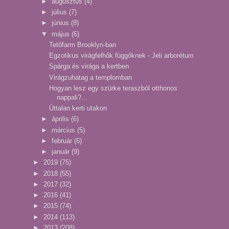
►
augusztus
(4)
►
július
(7)
►
június
(8)
▼
május
(6)
Tetőfarm Brooklyn-ban
Egzotikus virágfelhők függőknek - Jeli arborétum
Spárga és virága a kertben
Virágzuhatag a templomban
Hogyan lesz egy szürke teraszból otthonos
nappali?...
Úttalan kerti utakon
►
április
(6)
►
március
(5)
►
február
(6)
►
január
(9)
►
2019
(75)
►
2018
(55)
►
2017
(32)
►
2016
(41)
►
2015
(74)
►
2014
(113)
►
2013
(208)