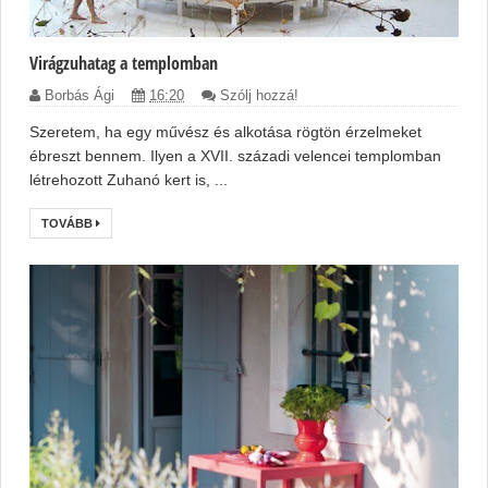
Virágzuhatag a templomban
Borbás Ági
16:20
Szólj hozzá!
Szeretem, ha egy művész és alkotása rögtön érzelmeket
ébreszt bennem. Ilyen a XVII. századi velencei templomban
létrehozott Zuhanó kert is, ...
TOVÁBB