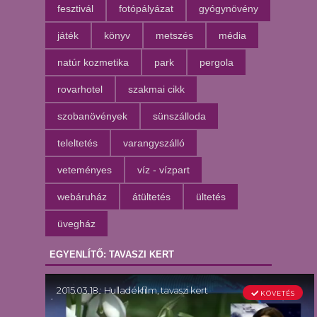
fesztivál
fotópályázat
gyógynövény
játék
könyv
metszés
média
natúr kozmetika
park
pergola
rovarhotel
szakmai cikk
szobanövények
sünszálloda
teleltetés
varangyszálló
veteményes
víz - vízpart
webáruház
átültetés
ültetés
üvegház
EGYENLÍTŐ: TAVASZI KERT