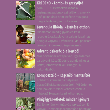
KREDEKO - Lomb- és gazgyűjtő
A KREDEKO termékek között a
legizgalmasabbnak azt találom, amelyik
első pillantásra nem feltétlen mozgatja
meg a fantáziát, viszont amikor ...
Levendula illóolaj készítése otthon
Oldalamon mindig gyors és kész
receptúrákat kaptok, ha valami izgalmas
dologra vagytok kíváncsiak. Mai posztom
témája mindenképp izgalmasnak...
Adventi dekoráció a kertből
Már november közepe van, így érdemes
az adventi készülődésre gondolni, és a
kertet, teraszt sem kell kihagyni a
dekorálásból.
Komposztáló - Rágcsáló mentesítés
Többször írtam már a helyesen
összeállított komposztálóról. Mit érdemes
bele pakolni? Miből veheted észre a
hibákat? Hogyan kezdj el kompos...
Virágágyás-ötletek minden igényre
Bár jó néhány virágágyás tervezésen túl
vagyok - aminek köszönhetően bármikor