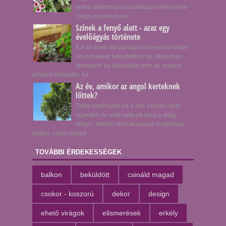
lenne ötletem jól párosítható növényekre -
mégis szeretem ker...
Színek a fenyő alatt - azaz egy
évelőágyás története
Ezt az évek óta parlagon heverő területet
növényekkel telepítettem be. Miközben
terveztem és készültem erre az embert
próbáló feladatra, ka...
Az év, amikor az angol kerteknek
lőttek?
Talán kicsit túlzó ez a cím. Hiszen nem
egyetlen év alatt változik meg a világ.
Mégis, amikor idén tavasszal Angliában
jártam, olyan dolgot ...
TOVÁBBI ÉRDEKESSÉGEK
balkon
beküldött
csináld magad
csokor - koszorú
dekor
design
ehető virágok
elismerések
erkély