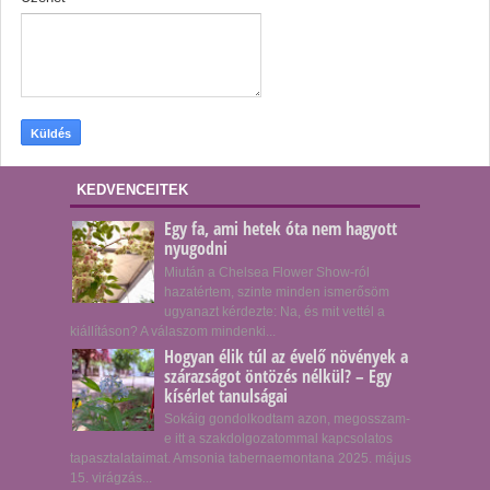
KEDVENCEITEK
Egy fa, ami hetek óta nem hagyott
nyugodni
Miután a Chelsea Flower Show-ról
hazatértem, szinte minden ismerősöm
ugyanazt kérdezte: Na, és mit vettél a
kiállításon? A válaszom mindenki...
Hogyan élik túl az évelő növények a
szárazságot öntözés nélkül? – Egy
kísérlet tanulságai
Sokáig gondolkodtam azon, megosszam-
e itt a szakdolgozatommal kapcsolatos
tapasztalataimat. Amsonia tabernaemontana 2025. május
15. virágzás...