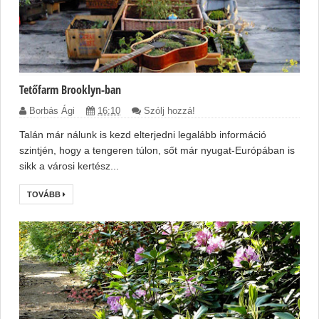
Tetőfarm Brooklyn-ban
Borbás Ági
16:10
Szólj hozzá!
Talán már nálunk is kezd elterjedni legalább információ
szintjén, hogy a tengeren túlon, sőt már nyugat-Európában is
sikk a városi kertész...
TOVÁBB