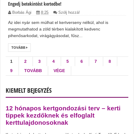
Engedj betekintést kertedbe!
Borbás Ági
8:25
Szólj hozzá!
Az idei nyár sem múlhat el kertverseny nélkül, ahol is
megmutathatod a zöld térben kialakított kedvenc
pihenősarkodat, virágágyásodat, fűsz...
TOVÁBB
1
2
3
4
5
6
7
8
9
TOVÁBB
VÉGE
KIEMELT BEJEGYZÉS
12 hónapos kertgondozási terv – kerti
tippek kezdőknek és elfoglalt
kerttulajdonosoknak