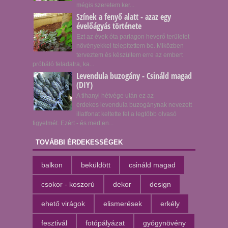
mégis szeretem ker...
Színek a fenyő alatt - azaz egy
évelőágyás története
Ezt az évek óta parlagon heverő területet
növényekkel telepítettem be. Miközben
terveztem és készültem erre az embert
próbáló feladatra, ka...
Levendula buzogány - Csináld magad
(DIY)
A tihanyi hétvége után ez az
érdekes levendula buzogánynak nevezett
illatfonat keltette fel a legtöbb olvasó
figyelmét. Ezért - és mert en...
TOVÁBBI ÉRDEKESSÉGEK
balkon
beküldött
csináld magad
csokor - koszorú
dekor
design
ehető virágok
elismerések
erkély
fesztivál
fotópályázat
gyógynövény