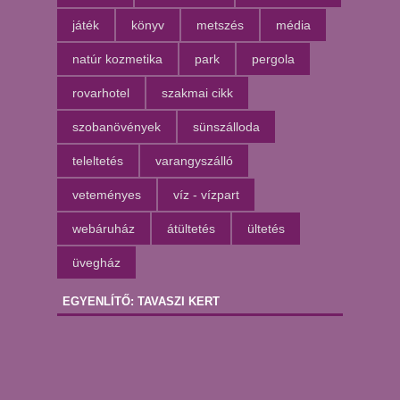
játék
könyv
metszés
média
natúr kozmetika
park
pergola
rovarhotel
szakmai cikk
szobanövények
sünszálloda
teleltetés
varangyszálló
veteményes
víz - vízpart
webáruház
átültetés
ültetés
üvegház
EGYENLÍTŐ: TAVASZI KERT