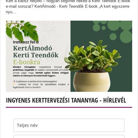
Kert a káosz helyett – hogyan segíthet neked a Kerti Teendők E-book
e-mail sorozat? KertÁlmodó - Kerti Teendők E-book „A kert egyszerre
nyu...
INGYENES KERTTERVEZÉSI TANANYAG - HÍRLEVÉL