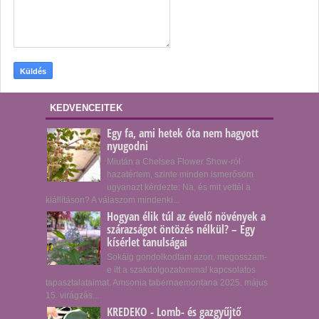
KEDVENCEITEK
Egy fa, ami hetek óta nem hagyott
nyugodni
Miután a Chelsea Flower Show-ról
hazatértem, szinte minden ismerősöm
ugyanazt kérdezte: Na, és mit vettél a
kiállításon? A válaszom mindenki...
Hogyan élik túl az évelő növények a
szárazságot öntözés nélkül? – Egy
kísérlet tanulságai
Sokáig gondolkodtam azon, megosszam-
e itt a szakdolgozatommal kapcsolatos
tapasztalataimat. Amsonia tabernaemontana 2025. május
15. virágzás...
KREDEKO - Lomb- és gazgyűjtő