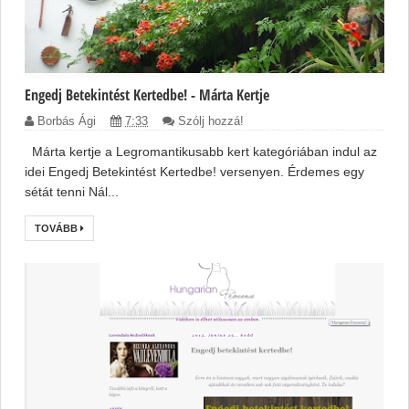
Engedj Betekintést Kertedbe! - Márta Kertje
Borbás Ági
7:33
Szólj hozzá!
Márta kertje a Legromantikusabb kert kategóriában indul az
idei Engedj Betekintést Kertedbe! versenyen. Érdemes egy
sétát tenni Nál...
TOVÁBB