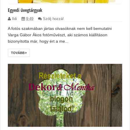
Egyedi üvegtárgyak
Ildi
9:49
Szólj hozzá!
A fotós szakmában jártas olvasóknak nem kell bemutatni
Varga Gábor Ákos fotóművészt, aki számos kiállításon
bizonyította már, hogy ért a me...
TOVÁBB