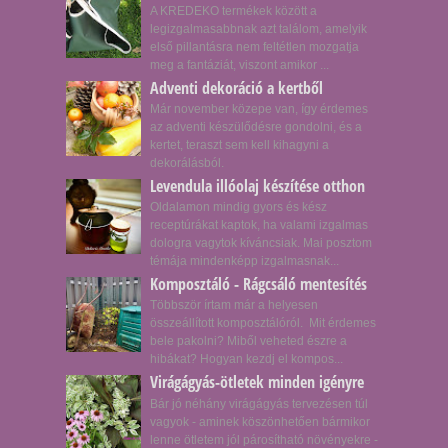
A KREDEKO termékek között a
legizgalmasabbnak azt találom, amelyik
első pillantásra nem feltétlen mozgatja
meg a fantáziát, viszont amikor ...
Adventi dekoráció a kertből
Már november közepe van, így érdemes
az adventi készülődésre gondolni, és a
kertet, teraszt sem kell kihagyni a
dekorálásból.
Levendula illóolaj készítése otthon
Oldalamon mindig gyors és kész
receptúrákat kaptok, ha valami izgalmas
dologra vagytok kíváncsiak. Mai posztom
témája mindenképp izgalmasnak...
Komposztáló - Rágcsáló mentesítés
Többször írtam már a helyesen
összeállított komposztálóról. Mit érdemes
bele pakolni? Miből veheted észre a
hibákat? Hogyan kezdj el kompos...
Virágágyás-ötletek minden igényre
Bár jó néhány virágágyás tervezésen túl
vagyok - aminek köszönhetően bármikor
lenne ötletem jól párosítható növényekre -