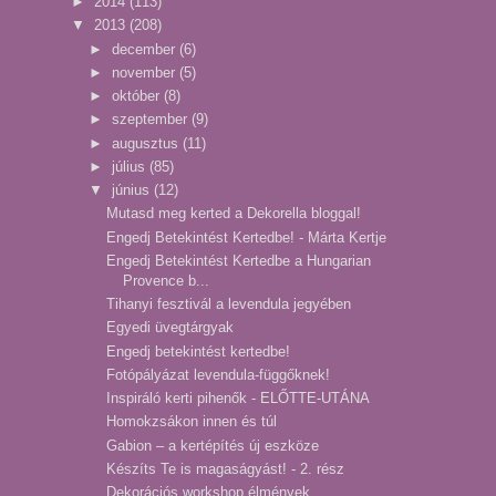
►
2014
(113)
▼
2013
(208)
►
december
(6)
►
november
(5)
►
október
(8)
►
szeptember
(9)
►
augusztus
(11)
►
július
(85)
▼
június
(12)
Mutasd meg kerted a Dekorella bloggal!
Engedj Betekintést Kertedbe! - Márta Kertje
Engedj Betekintést Kertedbe a Hungarian
Provence b...
Tihanyi fesztivál a levendula jegyében
Egyedi üvegtárgyak
Engedj betekintést kertedbe!
Fotópályázat levendula-függőknek!
Inspiráló kerti pihenők - ELŐTTE-UTÁNA
Homokzsákon innen és túl
Gabion – a kertépítés új eszköze
Készíts Te is magaságyást! - 2. rész
Dekorációs workshop élmények