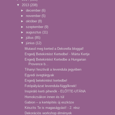
▼
2013
(208)
►
december
(6)
►
november
(5)
►
október
(8)
►
szeptember
(9)
►
augusztus
(11)
►
július
(85)
▼
június
(12)
Mutasd meg kerted a Dekorella bloggal!
Engedj Betekintést Kertedbe! - Márta Kertje
Engedj Betekintést Kertedbe a Hungarian
Provence b...
Tihanyi fesztivál a levendula jegyében
Egyedi üvegtárgyak
Engedj betekintést kertedbe!
Fotópályázat levendula-függőknek!
Inspiráló kerti pihenők - ELŐTTE-UTÁNA
Homokzsákon innen és túl
Gabion – a kertépítés új eszköze
Készíts Te is magaságyást! - 2. rész
Dekorációs workshop élmények