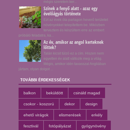
mégis szeretem ker...
Színek a fenyő alatt - azaz egy
évelőágyás története
Ezt az évek óta parlagon heverő területet
növényekkel telepítettem be. Miközben
terveztem és készültem erre az embert
próbáló feladatra, ka...
Az év, amikor az angol kerteknek
lőttek?
Talán kicsit túlzó ez a cím. Hiszen nem
egyetlen év alatt változik meg a világ.
Mégis, amikor idén tavasszal Angliában
jártam, olyan dolgot ...
TOVÁBBI ÉRDEKESSÉGEK
balkon
beküldött
csináld magad
csokor - koszorú
dekor
design
ehető virágok
elismerések
erkély
fesztivál
fotópályázat
gyógynövény