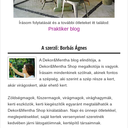
Írásom folytatását és a további ötleteket itt találod:
Praktiker blog
A szerző: Borbás Ágnes
A Dekor&Mentha blog elindítója, a
Dekor&Mentha Shop megalkotója is vagyok.
Írásaim mindenkinek szólnak, akinek fontos
a szépség, aki szerint a szép része a kert,
akár virágoskert, akár ehető kert.
Zöldségmagok, fűszermagok, virágmagok, virághagymák,
kerti eszközök, kerti kiegészítők egyaránt megtalálhatók a
Dekor&Mentha Shop kínálatában. Napi és ünnepi ötletekkel,
meglepetésekkel, saját kertek versenyeivel szeretnék
kedvében járni látogatóimnak, kertépítő társaimnak.