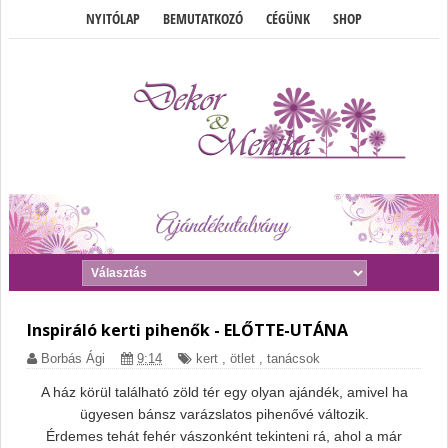
NYITÓLAP
BEMUTATKOZÓ
CÉGÜNK
SHOP
Inspiráló kerti pihenők - ELŐTTE-UTÁNA
Borbás Ági
9:14
kert
,
ötlet
,
tanácsok
A ház körül található zöld tér egy olyan ajándék, amivel ha
ügyesen bánsz varázslatos pihenővé változik.
Érdemes tehát fehér vászonként tekinteni rá, ahol a már