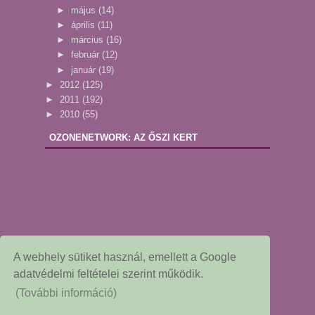
►
május
(14)
►
április
(11)
►
március
(16)
►
február
(12)
►
január
(19)
►
2012
(125)
►
2011
(192)
►
2010
(55)
OZONENETWORK: AZ ŐSZI KERT
A webhely sütiket használ, emellett a Google
adatvédelmi feltételei szerint működik.
(További információ)