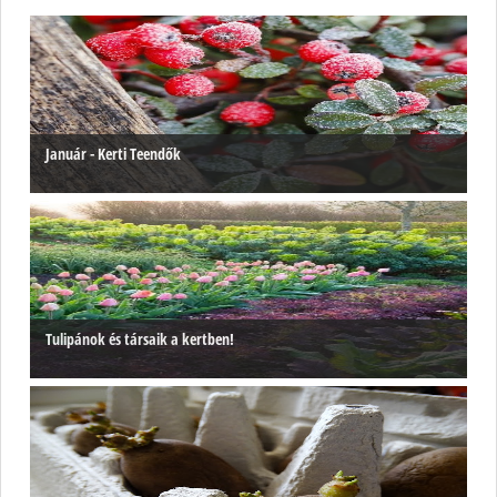
Január - Kerti Teendők
Tulipánok és társaik a kertben!