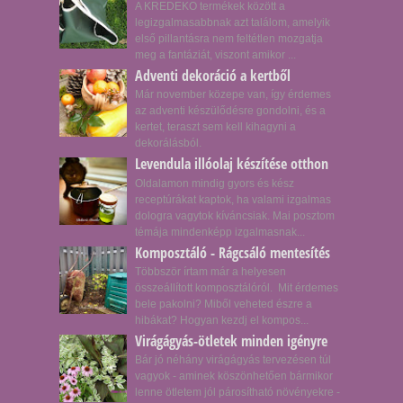
A KREDEKO termékek között a
legizgalmasabbnak azt találom, amelyik
első pillantásra nem feltétlen mozgatja
meg a fantáziát, viszont amikor ...
Adventi dekoráció a kertből
Már november közepe van, így érdemes
az adventi készülődésre gondolni, és a
kertet, teraszt sem kell kihagyni a
dekorálásból.
Levendula illóolaj készítése otthon
Oldalamon mindig gyors és kész
receptúrákat kaptok, ha valami izgalmas
dologra vagytok kíváncsiak. Mai posztom
témája mindenképp izgalmasnak...
Komposztáló - Rágcsáló mentesítés
Többször írtam már a helyesen
összeállított komposztálóról. Mit érdemes
bele pakolni? Miből veheted észre a
hibákat? Hogyan kezdj el kompos...
Virágágyás-ötletek minden igényre
Bár jó néhány virágágyás tervezésen túl
vagyok - aminek köszönhetően bármikor
lenne ötletem jól párosítható növényekre -