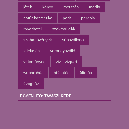
játék
könyv
metszés
média
natúr kozmetika
park
pergola
rovarhotel
szakmai cikk
szobanövények
sünszálloda
teleltetés
varangyszálló
veteményes
víz - vízpart
webáruház
átültetés
ültetés
üvegház
EGYENLÍTŐ: TAVASZI KERT