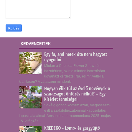
KEDVENCEITEK
Egy fa, ami hetek óta nem hagyott
nyugodni
Miután a Chelsea Flower Show-ról
hazatértem, szinte minden ismerősöm
ugyanazt kérdezte: Na, és mit vettél a
kiállításon? A válaszom mindenki...
Hogyan élik túl az évelő növények a
szárazságot öntözés nélkül? – Egy
kísérlet tanulságai
Sokáig gondolkodtam azon, megosszam-
e itt a szakdolgozatommal kapcsolatos
tapasztalataimat. Amsonia tabernaemontana 2025. május
15. virágzás...
KREDEKO - Lomb- és gazgyűjtő