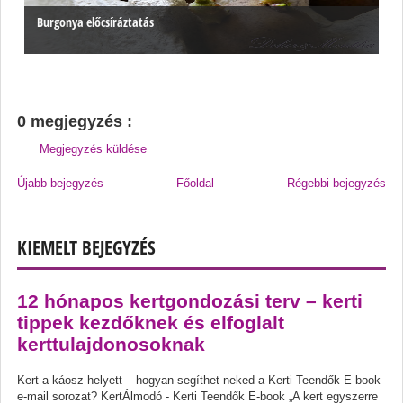
Burgonya előcsíráztatás
0 megjegyzés :
Megjegyzés küldése
Újabb bejegyzés
Főoldal
Régebbi bejegyzés
KIEMELT BEJEGYZÉS
12 hónapos kertgondozási terv – kerti
tippek kezdőknek és elfoglalt
kerttulajdonosoknak
Kert a káosz helyett – hogyan segíthet neked a Kerti Teendők E-book
e-mail sorozat? KertÁlmodó - Kerti Teendők E-book „A kert egyszerre