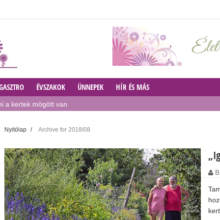
GASZTRO
ÉVSZAKOK
ÜNNEPEK
HÍR ÉS MÁS
i a kertek mögött van
OST!
Nyitólap
/
Archive for 2018/08
„I
javító tipp a buja növényekért
B
Tam
hoz
kert