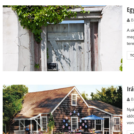
Eg
B
A s
meg
ter
T
Ir
B
Nyá
idő
vonu