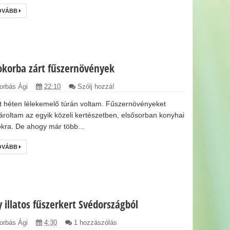
OVÁBB
okorba zárt fűszernövények
orbás Ági
22:10
Szólj hozzá!
t héten lélekemelő túrán voltam. Fűszernövényeket
ároltam az egyik közeli kertészetben, elsősorban konyhai
okra. De ahogy már több...
OVÁBB
y illatos fűszerkert Svédországból
orbás Ági
4:30
1 hozzászólás