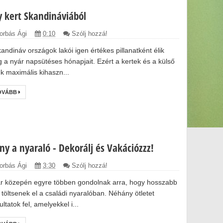
y kert Skandináviából
orbás Ági
0:10
Szólj hozzá!
kandináv országok lakói igen értékes pillanatként élik
 a nyár napsütéses hónapjait. Ezért a kertek és a külső
ek maximális kihaszn...
OVÁBB
ány a nyaraló - Dekorálj és Vakációzzz!
orbás Ági
3:30
Szólj hozzá!
r közepén egyre többen gondolnak arra, hogy hosszabb
t töltsenek el a családi nyaralóban. Néhány ötletet
ltatok fel, amelyekkel i...