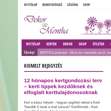
NYITÓLAP
BEMUTATKOZÓ
CÉGÜNK
SHOP
NYITÓLAP
KERTEK
DEKOR
SHOP
ÖTLETEK
Újság!
KERTES podcast - Most én mesélek arról, am
Látványos tavaszi kert előkészítése...már M
KIEMELT BEJEGYZÉS
Az év, amikor az angol kerteknek lőttek?
Az én ZÖLD ZÓNÁM
12 hónapos kertgondozási terv
Így lehelj életet a kertedbe: 10 egyszerű talaj
– kerti tippek kezdőknek és
elfoglalt kerttulajdonosoknak
Március - Kerti Teendők
Dália gumók ültetése
Kert a káosz helyett – hogyan segíthet neked a Kerti
Teendők E-book e-mail sorozat? KertÁlmodó - Kerti
Február - Kerti Teendők