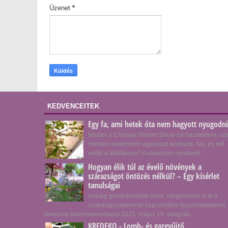
Üzenet
*
KEDVENCEITEK
Egy fa, ami hetek óta nem hagyott nyugodni
Miután a Chelsea Flower Show-ról hazatértem, szi
minden ismerősöm ugyanazt kérdezte: Na, és mit
vettél a kiállításon? A válaszom mindenki...
Hogyan élik túl az évelő növények a
szárazságot öntözés nélkül? – Egy kísérlet
tanulságai
Sokáig gondolkodtam azon, megosszam-e itt a
szakdolgozatommal kapcsolatos tapasztalataimat.
Amsonia tabernaemontana 2025. május 15. virágzás...
KREDEKO - Lomb- és gazgyűjtő