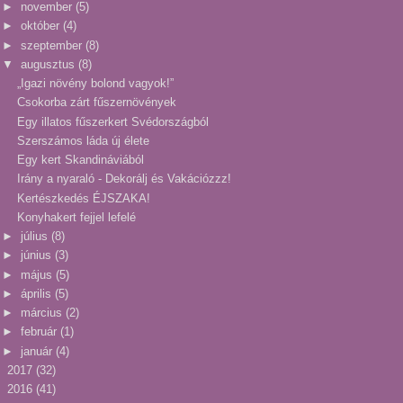
►
november
(5)
►
október
(4)
►
szeptember
(8)
▼
augusztus
(8)
„Igazi növény bolond vagyok!”
Csokorba zárt fűszernövények
Egy illatos fűszerkert Svédországból
Szerszámos láda új élete
Egy kert Skandináviából
Irány a nyaraló - Dekorálj és Vakációzzz!
Kertészkedés ÉJSZAKA!
Konyhakert fejjel lefelé
►
július
(8)
►
június
(3)
►
május
(5)
►
április
(5)
►
március
(2)
►
február
(1)
►
január
(4)
►
2017
(32)
►
2016
(41)