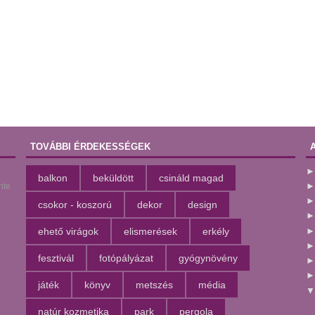
TOVÁBBI ÉRDEKESSÉGEK
balkon
beküldött
csináld magad
nte
csokor - koszorú
dekor
design
ehető virágok
elismerések
erkély
fesztivál
fotópályázat
gyógynövény
játék
könyv
metszés
média
natúr kozmetika
park
pergola