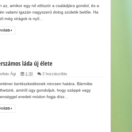
en az, amikor egy nő először a családjára gondol, és a
én valami igazán nagyszerű dolog születik belőle. Ha
ól még virágok is nyíl...
OVÁBB
erszámos láda új élete
orbás Ági
1:30
2 hozzászólás
onténer kertészkedésnek nincsen határa. Bármibe
ethetünk, amiről úgy gondoljuk, hogy széppé vagy
enséggel eredeti módon fogja dísz...
OVÁBB