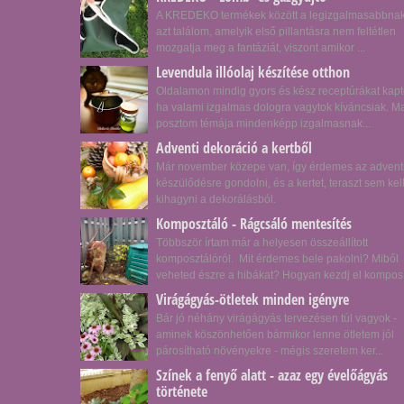
A KREDEKO termékek között a legizgalmasabbna
azt találom, amelyik első pillantásra nem feltétlen
mozgatja meg a fantáziát, viszont amikor ...
Levendula illóolaj készítése otthon
Oldalamon mindig gyors és kész receptúrákat kapt
ha valami izgalmas dologra vagytok kíváncsiak. Ma
posztom témája mindenképp izgalmasnak...
Adventi dekoráció a kertből
Már november közepe van, így érdemes az advent
készülődésre gondolni, és a kertet, teraszt sem kel
kihagyni a dekorálásból.
Komposztáló - Rágcsáló mentesítés
Többször írtam már a helyesen összeállított
komposztálóról. Mit érdemes bele pakolni? Miből
veheted észre a hibákat? Hogyan kezdj el kompos.
Virágágyás-ötletek minden igényre
Bár jó néhány virágágyás tervezésen túl vagyok -
aminek köszönhetően bármikor lenne ötletem jól
párosítható növényekre - mégis szeretem ker...
Színek a fenyő alatt - azaz egy évelőágyás
története