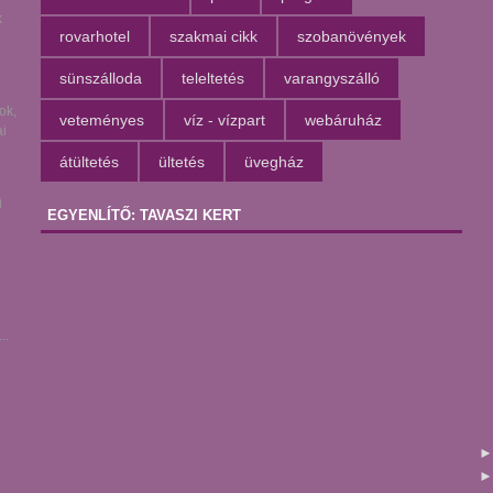
k
rovarhotel
szakmai cikk
szobanövények
sünszálloda
teleltetés
varangyszálló
ok,
veteményes
víz - vízpart
webáruház
i
átültetés
ültetés
üvegház
i
EGYENLÍTŐ: TAVASZI KERT
l
..