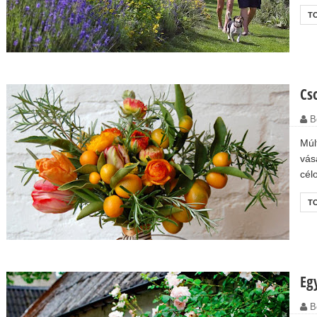
T
Cs
a kertbe
B
tapasztalat és vesetisztító tea recept
Múl
us esti vadles
vás
cél
T
- 5 egyszerű tipp
got öntözés nélkül? – Egy kísérlet tanulságai
Eg
B