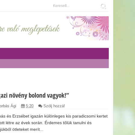
gazi növény bolond vagyok!”
orbás Ági
5:20
Szólj hozzá!
ás és Erzsébet igazán különleges kis paradicsomi kertet
ott létre az évek során. Érdemes tőlük tanulni és
jükből ötleteket merít...