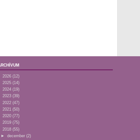
ARCHÍVUM
►
2026
(12)
►
2025
(14)
►
2024
(19)
►
2023
(39)
►
2022
(47)
►
2021
(50)
►
2020
(77)
►
2019
(75)
▼
2018
(55)
►
december
(2)