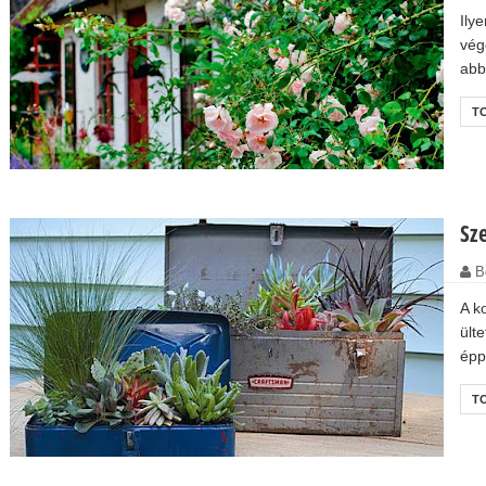
Ily
vég
abb
T
Sz
B
A k
ült
épp
T