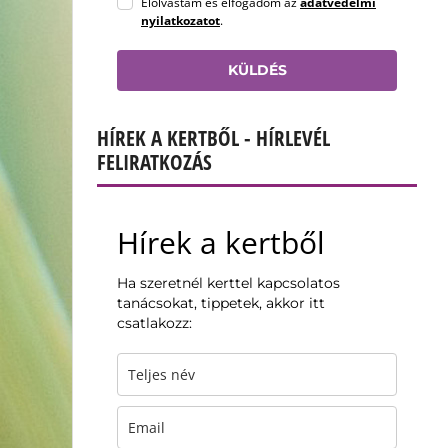
Elolvastam és elfogadom az
adatvédelmi
nyilatkozatot
.
KÜLDÉS
HÍREK A KERTBŐL - HÍRLEVÉL
FELIRATKOZÁS
Hírek a kertből
Ha szeretnél kerttel kapcsolatos
tanácsokat, tippetek, akkor itt
csatlakozz: