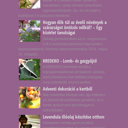
Miután a Chelsea Flower Show-ról
hazatértem, szinte minden ismerősöm
ugyanazt kérdezte: Na, és mit vettél a
kiállításon? A válaszom mindenki...
Hogyan élik túl az évelő növények a
szárazságot öntözés nélkül? – Egy
kísérlet tanulságai
Sokáig gondolkodtam azon, megosszam-
e itt a szakdolgozatommal kapcsolatos
tapasztalataimat. Amsonia tabernaemontana 2025. május
15. virágzás...
KREDEKO - Lomb- és gazgyűjtő
A KREDEKO termékek között a
legizgalmasabbnak azt találom, amelyik
első pillantásra nem feltétlen mozgatja
meg a fantáziát, viszont amikor ...
Adventi dekoráció a kertből
Már november közepe van, így érdemes
az adventi készülődésre gondolni, és a
kertet, teraszt sem kell kihagyni a
dekorálásból.
Levendula illóolaj készítése otthon
Oldalamon mindig gyors és kész