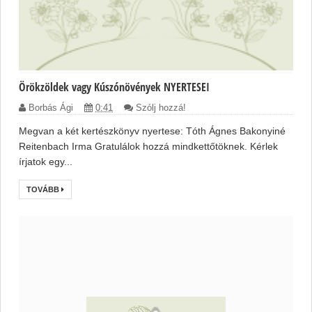
Örökzöldek vagy Kúszónövények NYERTESEI
Borbás Ági
0:41
Szólj hozzá!
Megvan a két kertészkönyv nyertese: Tóth Ágnes Bakonyiné
Reitenbach Irma Gratulálok hozzá mindkettőtöknek. Kérlek
írjatok egy...
TOVÁBB