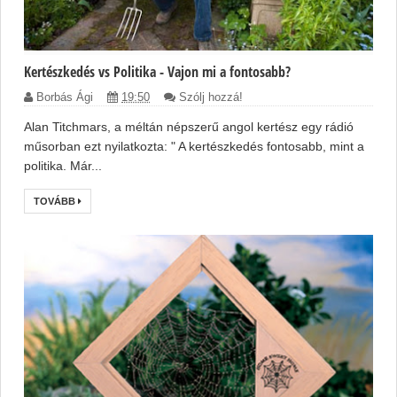
Kertészkedés vs Politika - Vajon mi a fontosabb?
Borbás Ági
19:50
Szólj hozzá!
Alan Titchmars, a méltán népszerű angol kertész egy rádió
műsorban ezt nyilatkozta: " A kertészkedés fontosabb, mint a
politika. Már...
TOVÁBB