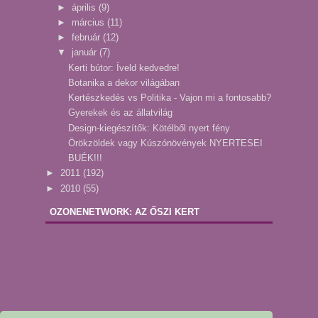
►
április
(9)
►
március
(11)
►
február
(12)
▼
január
(7)
Kerti bútor: Íveld kedvedre!
Botanika a dekor világában
Kertészkedés vs Politika - Vajon mi a fontosabb?
Gyerekek és az állatvilág
Design-kiegészítők: Kötélből nyert fény
Örökzöldek vagy Kúszónövények NYERTESEI
BUÉK!!!
►
2011
(192)
►
2010
(55)
OZONENETWORK: AZ ŐSZI KERT