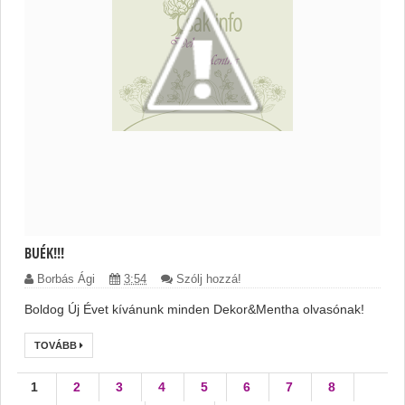
BUÉK!!!
Borbás Ági
3:54
Szólj hozzá!
Boldog Új Évet kívánunk minden Dekor&Mentha olvasónak!
TOVÁBB
1
2
3
4
5
6
7
8