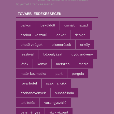
figyelmét. Ezért - és mert en...
TOVÁBBI ÉRDEKESSÉGEK
balkon
beküldött
csináld magad
csokor - koszorú
dekor
design
ehető virágok
elismerések
erkély
fesztivál
fotópályázat
gyógynövény
játék
könyv
metszés
média
natúr kozmetika
park
pergola
rovarhotel
szakmai cikk
szobanövények
sünszálloda
teleltetés
varangyszálló
veteményes
víz - vízpart