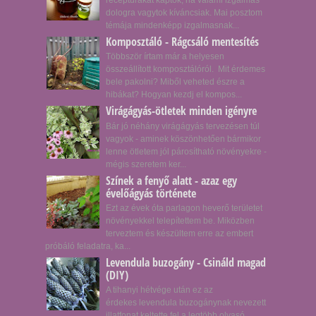
receptúrákat kaptok, ha valami izgalmas
dologra vagytok kíváncsiak. Mai posztom
témája mindenképp izgalmasnak...
Komposztáló - Rágcsáló mentesítés
Többször írtam már a helyesen
összeállított komposztálóról. Mit érdemes
bele pakolni? Miből veheted észre a
hibákat? Hogyan kezdj el kompos...
Virágágyás-ötletek minden igényre
Bár jó néhány virágágyás tervezésen túl
vagyok - aminek köszönhetően bármikor
lenne ötletem jól párosítható növényekre -
mégis szeretem ker...
Színek a fenyő alatt - azaz egy
évelőágyás története
Ezt az évek óta parlagon heverő területet
növényekkel telepítettem be. Miközben
terveztem és készültem erre az embert
próbáló feladatra, ka...
Levendula buzogány - Csináld magad
(DIY)
A tihanyi hétvége után ez az
érdekes levendula buzogánynak nevezett
illatfonat keltette fel a legtöbb olvasó