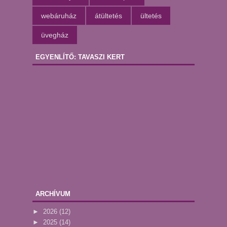
webáruház
átültetés
ültetés
üvegház
EGYENLÍTŐ: TAVASZI KERT
ARCHÍVUM
►
2026
(12)
►
2025
(14)