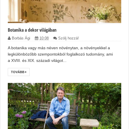
Botanika a dekor világában
Borbás Ági
10:08
Szólj hozzá!
A botanika vagy más néven növénytan, a növényekkel a
legkülönbözőbb szempontokból foglalkozó tudomány, ami
a XVIII. és XIX. századi világot...
TOVÁBB