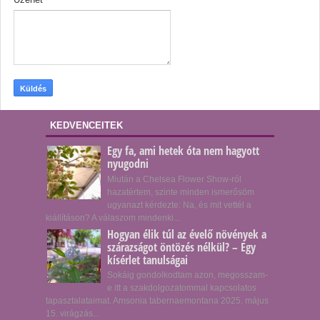
KEDVENCEITEK
Egy fa, ami hetek óta nem hagyott
nyugodni
Miután a Chelsea Flower Show-ról
hazatértem, szinte minden ismerősöm
ugyanazt kérdezte: Na, és mit vettél a
kiállításon? A válaszom mindenki...
Hogyan élik túl az évelő növények a
szárazságot öntözés nélkül? – Egy
kísérlet tanulságai
Sokáig gondolkodtam azon, megosszam-
e itt a szakdolgozatommal kapcsolatos
tapasztalataimat. Amsonia tabernaemontana 2025. május
15. virágzás...