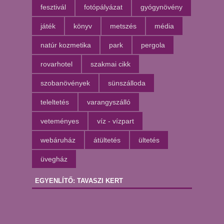
fesztivál
fotópályázat
gyógynövény
játék
könyv
metszés
média
natúr kozmetika
park
pergola
rovarhotel
szakmai cikk
szobanövények
sünszálloda
teleltetés
varangyszálló
veteményes
víz - vízpart
webáruház
átültetés
ültetés
üvegház
EGYENLÍTŐ: TAVASZI KERT