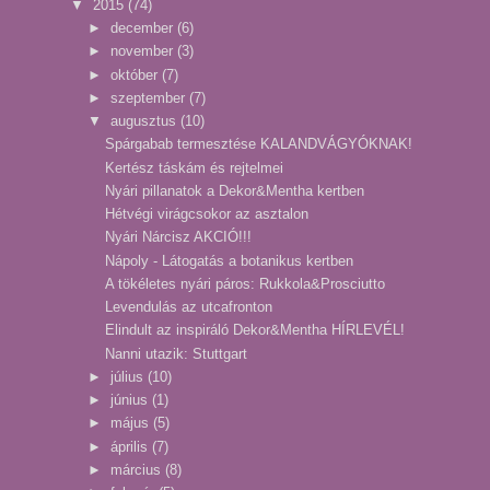
▼
2015
(74)
►
december
(6)
►
november
(3)
►
október
(7)
►
szeptember
(7)
▼
augusztus
(10)
Spárgabab termesztése KALANDVÁGYÓKNAK!
Kertész táskám és rejtelmei
Nyári pillanatok a Dekor&Mentha kertben
Hétvégi virágcsokor az asztalon
Nyári Nárcisz AKCIÓ!!!
Nápoly - Látogatás a botanikus kertben
A tökéletes nyári páros: Rukkola&Prosciutto
Levendulás az utcafronton
Elindult az inspiráló Dekor&Mentha HÍRLEVÉL!
Nanni utazik: Stuttgart
►
július
(10)
►
június
(1)
►
május
(5)
►
április
(7)
►
március
(8)