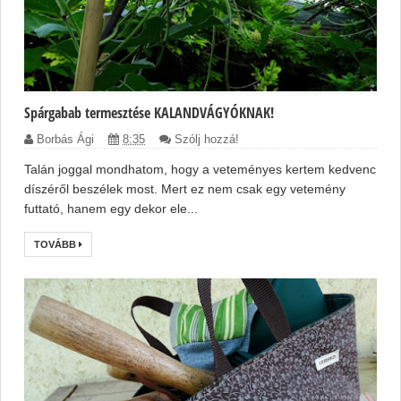
Spárgabab termesztése KALANDVÁGYÓKNAK!
Borbás Ági
8:35
Szólj hozzá!
Talán joggal mondhatom, hogy a veteményes kertem kedvenc
díszéről beszélek most. Mert ez nem csak egy vetemény
futtató, hanem egy dekor ele...
TOVÁBB