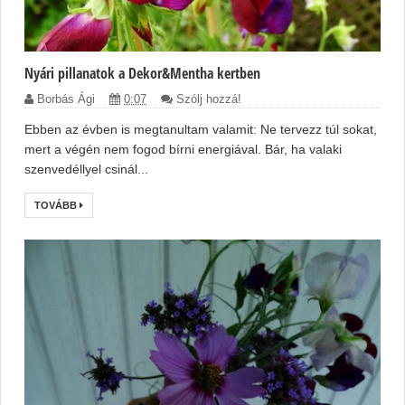
Nyári pillanatok a Dekor&Mentha kertben
Borbás Ági
0:07
Szólj hozzá!
Ebben az évben is megtanultam valamit: Ne tervezz túl sokat,
mert a végén nem fogod bírni energiával. Bár, ha valaki
szenvedéllyel csinál...
TOVÁBB