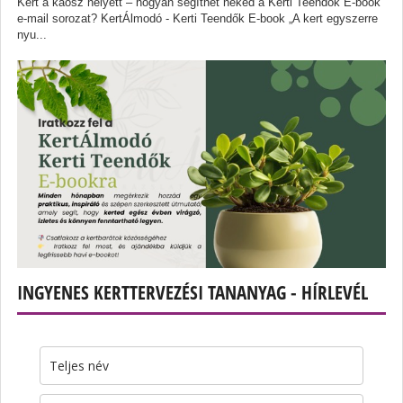
Kert a káosz helyett – hogyan segíthet neked a Kerti Teendők E-book
e-mail sorozat? KertÁlmodó - Kerti Teendők E-book „A kert egyszerre
nyu...
INGYENES KERTTERVEZÉSI TANANYAG - HÍRLEVÉL