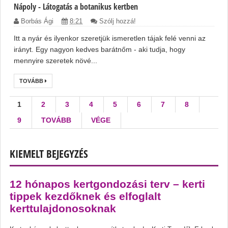
Nápoly - Látogatás a botanikus kertben
Borbás Ági
8:21
Szólj hozzá!
Itt a nyár és ilyenkor szeretjük ismeretlen tájak felé venni az
irányt. Egy nagyon kedves barátnőm - aki tudja, hogy
mennyire szeretek növé...
TOVÁBB
1
2
3
4
5
6
7
8
9
TOVÁBB
VÉGE
KIEMELT BEJEGYZÉS
12 hónapos kertgondozási terv – kerti
tippek kezdőknek és elfoglalt
kerttulajdonosoknak