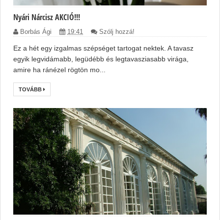
Nyári Nárcisz AKCIÓ!!!
Borbás Ági
19:41
Szólj hozzá!
Ez a hét egy izgalmas szépséget tartogat nektek. A tavasz
egyik legvidámabb, legüdébb és legtavasziasabb virága,
amire ha ránézel rögtön mo...
TOVÁBB