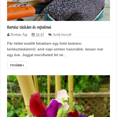
Kertész táskám és rejtelmei
Borbás Ági
16:47
Szólj hozzá!
Pár héttel ezelőtt felraktam egy fotót kedvenc
kertésztáskámról, amit napi szinten használok, lassan már
egy éve. Joggal merülhetett fel né...
TOVÁBB