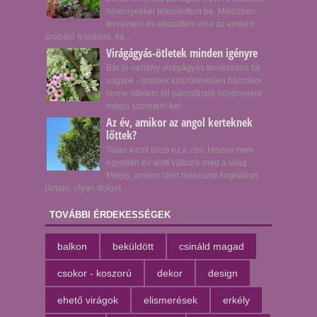
növényekkel telepítettem be. Miközben
terveztem és készültem erre az embert
próbáló feladatra, ka...
Virágágyás-ötletek minden igényre
Bár jó néhány virágágyás tervezésen túl
vagyok - aminek köszönhetően bármikor
lenne ötletem jól párosítható növényekre -
mégis szeretem ker...
Az év, amikor az angol kerteknek
lőttek?
Talán kicsit túlzó ez a cím. Hiszen nem
egyetlen év alatt változik meg a világ.
Mégis, amikor idén tavasszal Angliában
jártam, olyan dolgot ...
TOVÁBBI ÉRDEKESSÉGEK
balkon
beküldött
csináld magad
csokor - koszorú
dekor
design
ehető virágok
elismerések
erkély