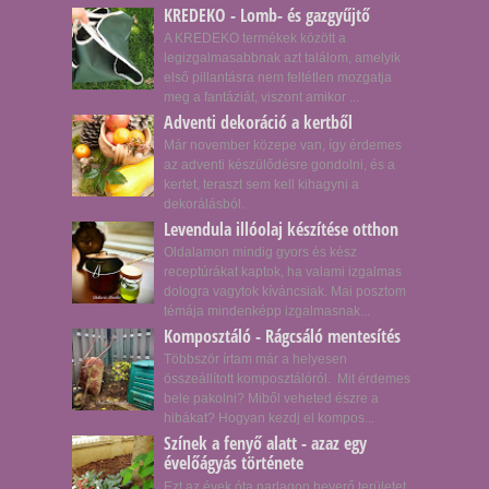
KREDEKO - Lomb- és gazgyűjtő
A KREDEKO termékek között a
legizgalmasabbnak azt találom, amelyik
első pillantásra nem feltétlen mozgatja
meg a fantáziát, viszont amikor ...
Adventi dekoráció a kertből
Már november közepe van, így érdemes
az adventi készülődésre gondolni, és a
kertet, teraszt sem kell kihagyni a
dekorálásból.
Levendula illóolaj készítése otthon
Oldalamon mindig gyors és kész
receptúrákat kaptok, ha valami izgalmas
dologra vagytok kíváncsiak. Mai posztom
témája mindenképp izgalmasnak...
Komposztáló - Rágcsáló mentesítés
Többször írtam már a helyesen
összeállított komposztálóról. Mit érdemes
bele pakolni? Miből veheted észre a
hibákat? Hogyan kezdj el kompos...
Színek a fenyő alatt - azaz egy
évelőágyás története
Ezt az évek óta parlagon heverő területet