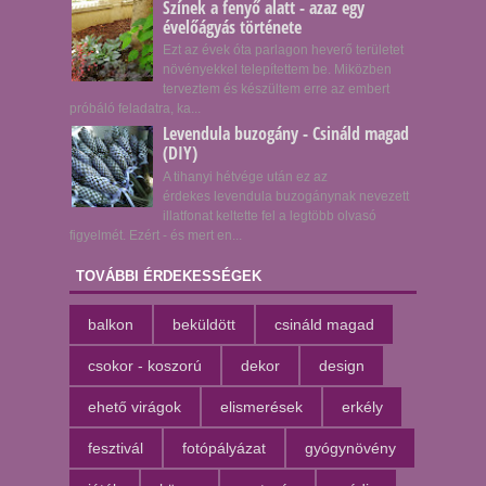
Színek a fenyő alatt - azaz egy
évelőágyás története
Ezt az évek óta parlagon heverő területet
növényekkel telepítettem be. Miközben
terveztem és készültem erre az embert
próbáló feladatra, ka...
Levendula buzogány - Csináld magad
(DIY)
A tihanyi hétvége után ez az
érdekes levendula buzogánynak nevezett
illatfonat keltette fel a legtöbb olvasó
figyelmét. Ezért - és mert en...
TOVÁBBI ÉRDEKESSÉGEK
balkon
beküldött
csináld magad
csokor - koszorú
dekor
design
ehető virágok
elismerések
erkély
fesztivál
fotópályázat
gyógynövény