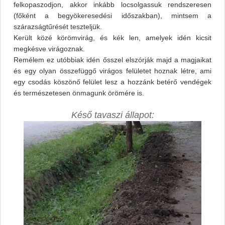
felkopaszodjon, akkor inkább locsolgassuk rendszeresen
(főként a begyökeresedési időszakban), mintsem a
szárazságtűrését teszteljük.
Került közé körömvirág, és kék len, amelyek idén kicsit
megkésve virágoznak.
Remélem ez utóbbiak idén ősszel elszórják majd a magjaikat
és egy olyan összefüggő virágos felületet hoznak létre, ami
egy csodás köszönő felület lesz a hozzánk betérő vendégek
és természetesen önmagunk örömére is.
Késő tavaszi állapot: