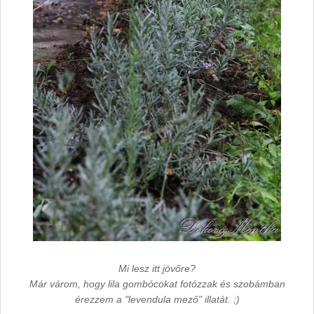
Mi lesz itt jövőre?
Már várom, hogy lila gombócokat fotózzak és szobámban
érezzem a "levendula mező" illatát. ;)