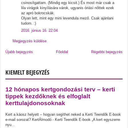
csinosítgattam. (Mindig egy kicsit.) És most már csak a
lila virágok kinyílására várok, ugyanis óriási nőttek ezek
az apró bokrocskák.
Olyan lett, mint egy mini levendula mező. Csak ajánlani
tudom. :)
2016. június 16. 22:04
Megjegyzés küldése
Újabb bejegyzés
Főoldal
Régebbi bejegyzés
KIEMELT BEJEGYZÉS
12 hónapos kertgondozási terv – kerti
tippek kezdőknek és elfoglalt
kerttulajdonosoknak
Kert a káosz helyett – hogyan segíthet neked a Kerti Teendők E-book
e-mail sorozat? KertÁlmodó - Kerti Teendők E-book „A kert egyszerre
nyu...