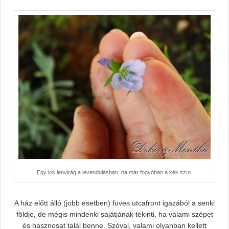
Egy kis lenvirág a levendulásban, ha már fogyóban a kék szín.
A ház előtt álló (jobb esetben) füves utcafront igazából a senki
földje, de mégis mindenki sajátjának tekinti, ha valami szépet
és hasznosat talál benne. Szóval, valami olyanban kellett