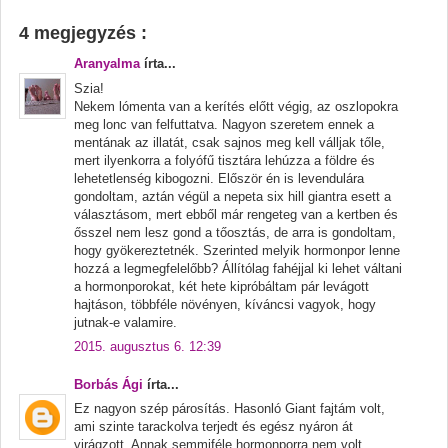
4 megjegyzés :
Aranyalma
írta...
Szia!
Nekem lómenta van a kerítés előtt végig, az oszlopokra
meg lonc van felfuttatva. Nagyon szeretem ennek a
mentának az illatát, csak sajnos meg kell válljak tőle,
mert ilyenkorra a folyófű tisztára lehúzza a földre és
lehetetlenség kibogozni. Először én is levendulára
gondoltam, aztán végül a nepeta six hill giantra esett a
választásom, mert ebből már rengeteg van a kertben és
ősszel nem lesz gond a tőosztás, de arra is gondoltam,
hogy gyökereztetnék. Szerinted melyik hormonpor lenne
hozzá a legmegfelelőbb? Állítólag fahéjjal ki lehet váltani
a hormonporokat, két hete kipróbáltam pár levágott
hajtáson, többféle növényen, kíváncsi vagyok, hogy
jutnak-e valamire.
2015. augusztus 6. 12:39
Borbás Ági
írta...
Ez nagyon szép párosítás. Hasonló Giant fajtám volt,
ami szinte tarackolva terjedt és egész nyáron át
virágzott. Annak semmiféle hormonporra nem volt