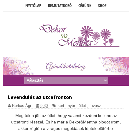
NYITÓLAP
BEMUTATKOZÓ
CÉGÜNK
SHOP
Levendulás az utcafronton
Borbás Ági
9:30
kert
,
nyár
,
ötlet
,
tavasz
Még télen jött az ötlet, hogy valamit kezdeni kellene az
utcafronti résszel. És ha már a Dekor&Mentha blogot írom,
akkor rögtön a virágos megoldások léptek előtérbe.