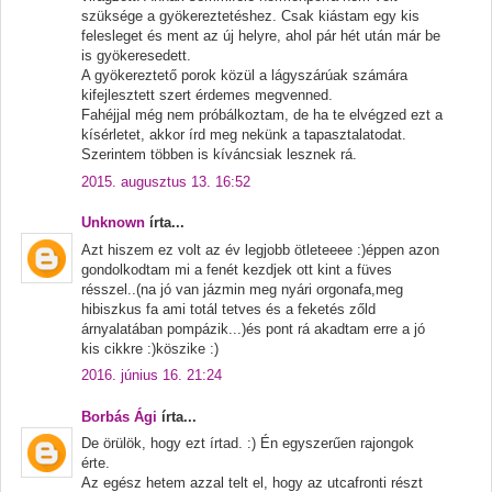
szüksége a gyökereztetéshez. Csak kiástam egy kis
felesleget és ment az új helyre, ahol pár hét után már be
is gyökeresedett.
A gyökereztető porok közül a lágyszárúak számára
kifejlesztett szert érdemes megvenned.
Fahéjjal még nem próbálkoztam, de ha te elvégzed ezt a
kísérletet, akkor írd meg nekünk a tapasztalatodat.
Szerintem többen is kíváncsiak lesznek rá.
2015. augusztus 13. 16:52
Unknown
írta...
Azt hiszem ez volt az év legjobb ötleteeee :)éppen azon
gondolkodtam mi a fenét kezdjek ott kint a füves
résszel..(na jó van jázmin meg nyári orgonafa,meg
hibiszkus fa ami totál tetves és a feketés zőld
árnyalatában pompázik...)és pont rá akadtam erre a jó
kis cikkre :)köszike :)
2016. június 16. 21:24
Borbás Ági
írta...
De örülök, hogy ezt írtad. :) Én egyszerűen rajongok
érte.
Az egész hetem azzal telt el, hogy az utcafronti részt