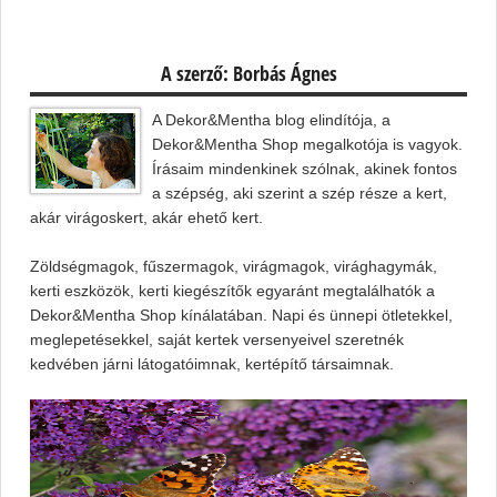
A szerző: Borbás Ágnes
A Dekor&Mentha blog elindítója, a
Dekor&Mentha Shop megalkotója is vagyok.
Írásaim mindenkinek szólnak, akinek fontos
a szépség, aki szerint a szép része a kert,
akár virágoskert, akár ehető kert.
Zöldségmagok, fűszermagok, virágmagok, virághagymák,
kerti eszközök, kerti kiegészítők egyaránt megtalálhatók a
Dekor&Mentha Shop kínálatában. Napi és ünnepi ötletekkel,
meglepetésekkel, saját kertek versenyeivel szeretnék
kedvében járni látogatóimnak, kertépítő társaimnak.