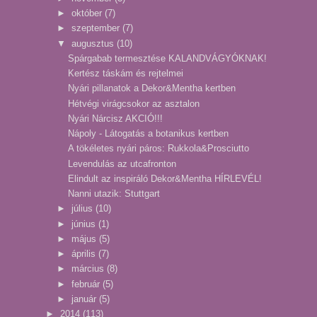
►
október
(7)
►
szeptember
(7)
▼
augusztus
(10)
Spárgabab termesztése KALANDVÁGYÓKNAK!
Kertész táskám és rejtelmei
Nyári pillanatok a Dekor&Mentha kertben
Hétvégi virágcsokor az asztalon
Nyári Nárcisz AKCIÓ!!!
Nápoly - Látogatás a botanikus kertben
A tökéletes nyári páros: Rukkola&Prosciutto
Levendulás az utcafronton
Elindult az inspiráló Dekor&Mentha HÍRLEVÉL!
Nanni utazik: Stuttgart
►
július
(10)
►
június
(1)
►
május
(5)
►
április
(7)
►
március
(8)
►
február
(5)
►
január
(5)
►
2014
(113)