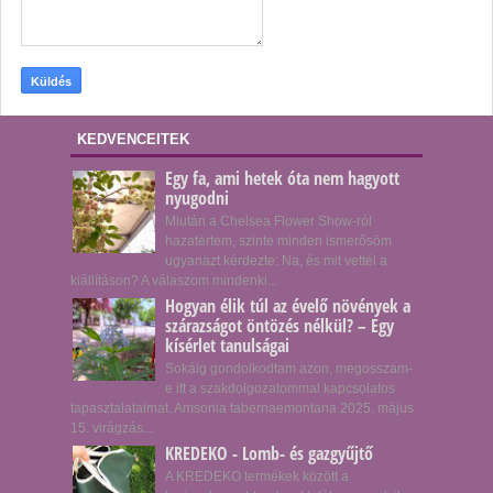
KEDVENCEITEK
Egy fa, ami hetek óta nem hagyott
nyugodni
Miután a Chelsea Flower Show-ról
hazatértem, szinte minden ismerősöm
ugyanazt kérdezte: Na, és mit vettél a
kiállításon? A válaszom mindenki...
Hogyan élik túl az évelő növények a
szárazságot öntözés nélkül? – Egy
kísérlet tanulságai
Sokáig gondolkodtam azon, megosszam-
e itt a szakdolgozatommal kapcsolatos
tapasztalataimat. Amsonia tabernaemontana 2025. május
15. virágzás...
KREDEKO - Lomb- és gazgyűjtő
A KREDEKO termékek között a