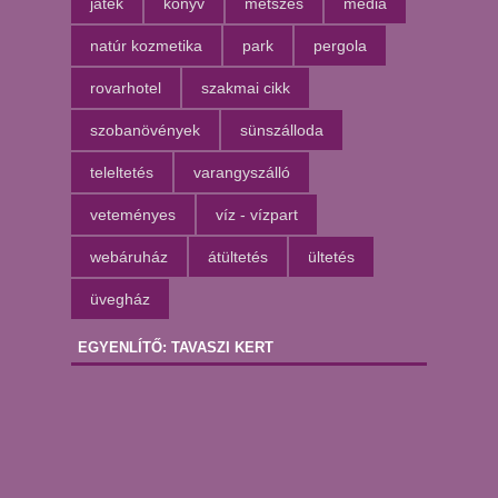
játék
könyv
metszés
média
natúr kozmetika
park
pergola
rovarhotel
szakmai cikk
szobanövények
sünszálloda
teleltetés
varangyszálló
veteményes
víz - vízpart
webáruház
átültetés
ültetés
üvegház
EGYENLÍTŐ: TAVASZI KERT