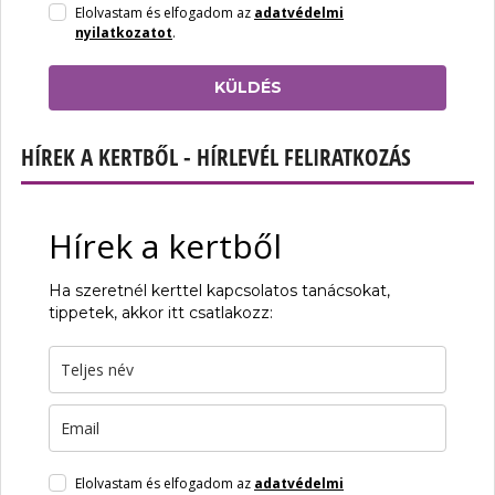
Elolvastam és elfogadom az
adatvédelmi
nyilatkozatot
.
KÜLDÉS
HÍREK A KERTBŐL - HÍRLEVÉL FELIRATKOZÁS
Hírek a kertből
Ha szeretnél kerttel kapcsolatos tanácsokat,
tippetek, akkor itt csatlakozz:
Elolvastam és elfogadom az
adatvédelmi