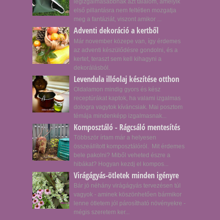
legizgalmasabbnak azt találom, amelyik
első pillantásra nem feltétlen mozgatja
meg a fantáziát, viszont amikor ...
Adventi dekoráció a kertből
Már november közepe van, így érdemes
az adventi készülődésre gondolni, és a
kertet, teraszt sem kell kihagyni a
dekorálásból.
Levendula illóolaj készítése otthon
Oldalamon mindig gyors és kész
receptúrákat kaptok, ha valami izgalmas
dologra vagytok kíváncsiak. Mai posztom
témája mindenképp izgalmasnak...
Komposztáló - Rágcsáló mentesítés
Többször írtam már a helyesen
összeállított komposztálóról. Mit érdemes
bele pakolni? Miből veheted észre a
hibákat? Hogyan kezdj el kompos...
Virágágyás-ötletek minden igényre
Bár jó néhány virágágyás tervezésen túl
vagyok - aminek köszönhetően bármikor
lenne ötletem jól párosítható növényekre -
mégis szeretem ker...