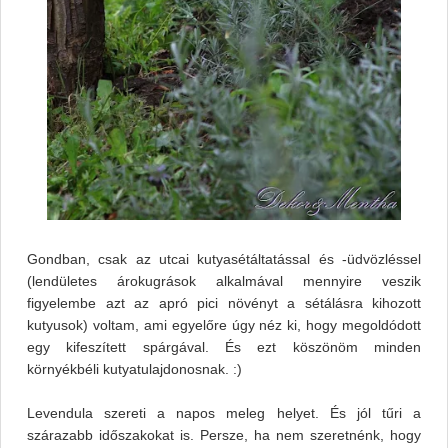
Gondban, csak az utcai kutyasétáltatással és -üdvözléssel
(lendületes árokugrások alkalmával mennyire veszik
figyelembe azt az apró pici növényt a sétálásra kihozott
kutyusok) voltam, ami egyelőre úgy néz ki, hogy megoldódott
egy kifeszített spárgával. És ezt köszönöm minden
környékbéli kutyatulajdonosnak. :)
Levendula szereti a napos meleg helyet. És jól tűri a
szárazabb időszakokat is. Persze, ha nem szeretnénk, hogy