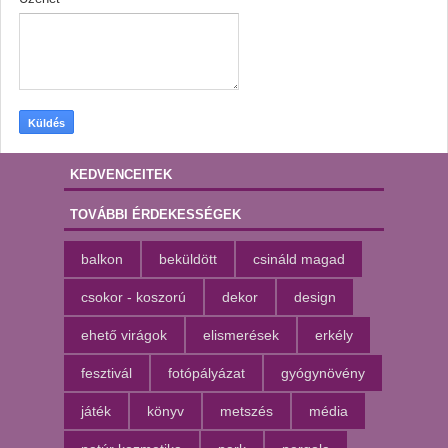
KEDVENCEITEK
TOVÁBBI ÉRDEKESSÉGEK
balkon
beküldött
csináld magad
csokor - koszorú
dekor
design
ehető virágok
elismerések
erkély
fesztivál
fotópályázat
gyógynövény
játék
könyv
metszés
média