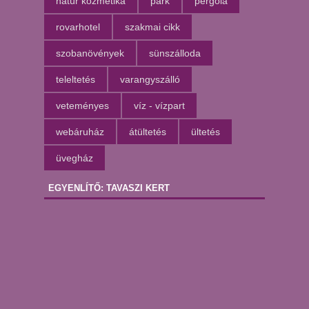
natúr kozmetika
park
pergola
rovarhotel
szakmai cikk
szobanövények
sünszálloda
teleltetés
varangyszálló
veteményes
víz - vízpart
webáruház
átültetés
ültetés
üvegház
EGYENLÍTŐ: TAVASZI KERT