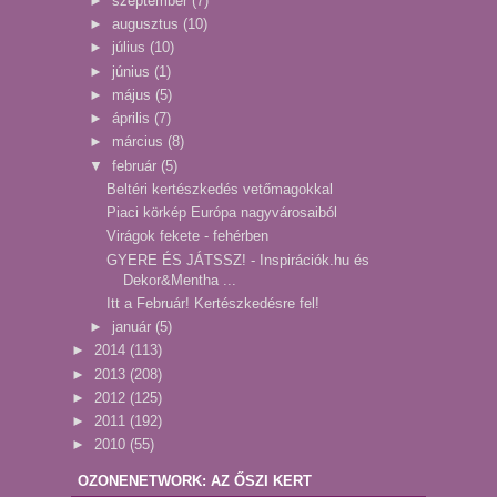
►
szeptember
(7)
►
augusztus
(10)
►
július
(10)
►
június
(1)
►
május
(5)
►
április
(7)
►
március
(8)
▼
február
(5)
Beltéri kertészkedés vetőmagokkal
Piaci körkép Európa nagyvárosaiból
Virágok fekete - fehérben
GYERE ÉS JÁTSSZ! - Inspirációk.hu és
Dekor&Mentha ...
Itt a Február! Kertészkedésre fel!
►
január
(5)
►
2014
(113)
►
2013
(208)
►
2012
(125)
►
2011
(192)
►
2010
(55)
OZONENETWORK: AZ ŐSZI KERT