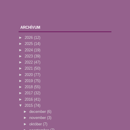
ARCHÍVUM
►
2026
(12)
►
2025
(14)
►
2024
(19)
►
2023
(39)
►
2022
(47)
►
2021
(50)
►
2020
(77)
►
2019
(75)
►
2018
(55)
►
2017
(32)
►
2016
(41)
▼
2015
(74)
►
december
(6)
►
november
(3)
►
október
(7)