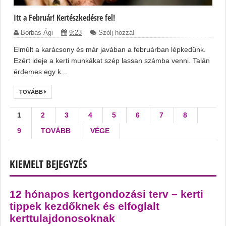
Itt a Február! Kertészkedésre fel!
Borbás Ági
9:23
Szólj hozzá!
Elmúlt a karácsony és már javában a februárban lépkedünk.
Ezért ideje a kerti munkákat szép lassan számba venni. Talán
érdemes egy k...
TOVÁBB
1
2
3
4
5
6
7
8
9
TOVÁBB
VÉGE
KIEMELT BEJEGYZÉS
12 hónapos kertgondozási terv – kerti
tippek kezdőknek és elfoglalt
kerttulajdonosoknak