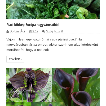
Piaci körkép Európa nagyvárosaiból
Borbás Ági
9:12
Szólj hozzá!
Vajon milyen egy igazi római vagy párizsi piac? Ha
nagyvárosban jár az ember, akkor szerintem alap kérdésként
merülhet fel, hogy a sok-sok ...
TOVÁBB