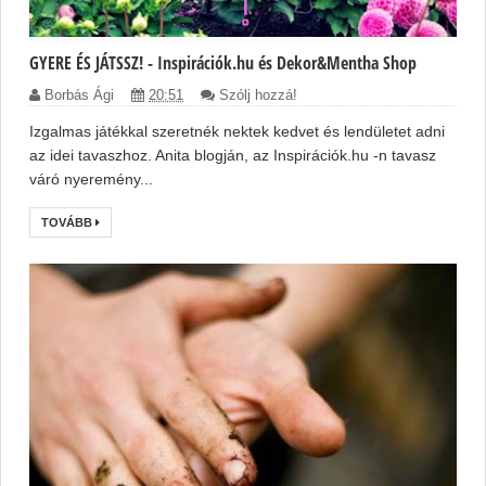
GYERE ÉS JÁTSSZ! - Inspirációk.hu és Dekor&Mentha Shop
Borbás Ági
20:51
Szólj hozzá!
Izgalmas játékkal szeretnék nektek kedvet és lendületet adni
az idei tavaszhoz. Anita blogján, az Inspirációk.hu -n tavasz
váró nyeremény...
TOVÁBB