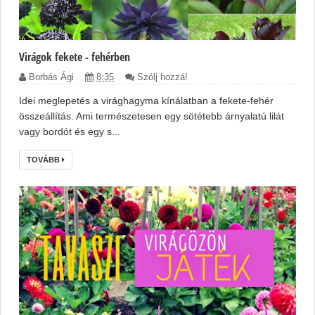
Virágok fekete - fehérben
Borbás Ági
8:35
Szólj hozzá!
Idei meglepetés a virághagyma kínálatban a fekete-fehér
összeállítás. Ami természetesen egy sötétebb árnyalatú lilát
vagy bordót és egy s...
TOVÁBB