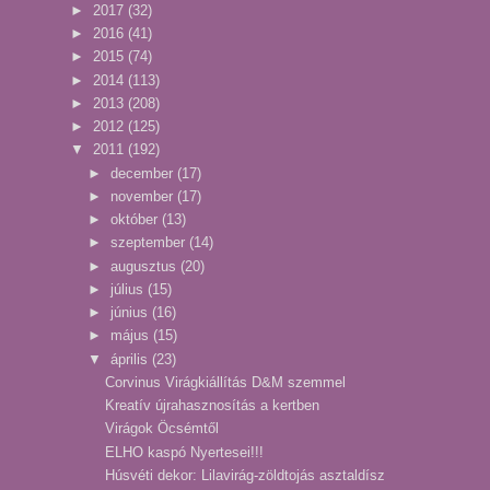
►
2017
(32)
►
2016
(41)
►
2015
(74)
►
2014
(113)
►
2013
(208)
►
2012
(125)
▼
2011
(192)
►
december
(17)
►
november
(17)
►
október
(13)
►
szeptember
(14)
►
augusztus
(20)
►
július
(15)
►
június
(16)
►
május
(15)
▼
április
(23)
Corvinus Virágkiállítás D&M szemmel
Kreatív újrahasznosítás a kertben
Virágok Öcsémtől
ELHO kaspó Nyertesei!!!
Húsvéti dekor: Lilavirág-zöldtojás asztaldísz