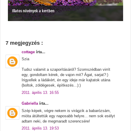
Illatos növények a kertben
7 megjegyzés :
cottage
írta...
Szia
Tudsz valamit a szaporításáról? Szomszédban virrít
egy, gondoltam kérek, de vajon mit? Ágat, sarjat?:)
Irigyellek a ládákért, én egy ideje már kajtatok utána
(boltok, zöldégesek, építkezés...):)
2011. április 13. 16:55
Gabriella
írta...
Szép képek, végre nekem is virágzik a babarózsám,
mióta átültettük egy naposabb helyre... nem sok esélyt
adtam neki, de megmaradt szerencsére!
2011. április 13. 19:53