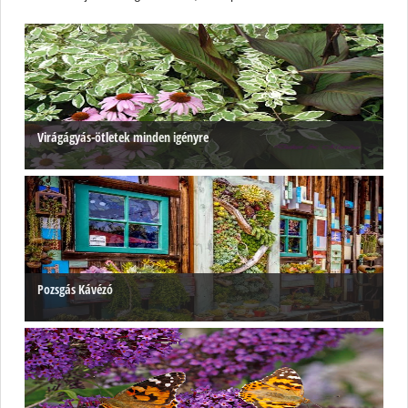
Virágágyás-ötletek minden igényre
Pozsgás Kávézó