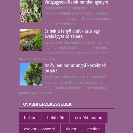
Virágágyás-ötletek minden igényre
Bár jó néhány virágágyás tervezésen túl
vagyok - aminek köszönhetően bármikor
lenne ötletem jól párosítható növényekre -
mégis szeretem ker...
Színek a fenyő alatt - azaz egy
évelőágyás története
Ezt az évek óta parlagon heverő területet
növényekkel telepítettem be. Miközben
terveztem és készültem erre az embert
próbáló feladatra, ka...
Az év, amikor az angol kerteknek
lőttek?
Talán kicsit túlzó ez a cím. Hiszen nem
egyetlen év alatt változik meg a világ.
Mégis, amikor idén tavasszal Angliában
jártam, olyan dolgot ...
TOVÁBBI ÉRDEKESSÉGEK
balkon
beküldött
csináld magad
csokor - koszorú
dekor
design