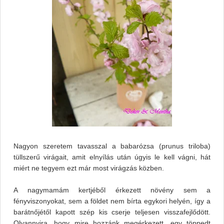
Nagyon szeretem tavasszal a babarózsa (prunus triloba)
tüllszerű virágait, amit elnyílás után úgyis le kell vágni, hát
miért ne tegyem ezt már most virágzás közben.
A nagymamám kertjéből érkezett növény sem a
fényviszonyokat, sem a földet nem bírta egykori helyén, így a
barátnőjétől kapott szép kis cserje teljesen visszafejlődött.
Olyannyira, hogy mire hozzánk megérkezett, egy töppedt