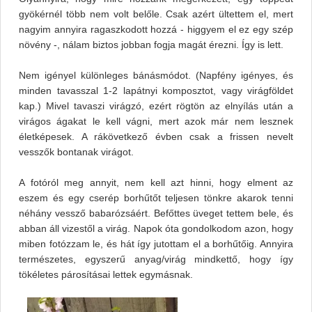
gyökérnél több nem volt belőle. Csak azért ültettem el, mert
nagyim annyira ragaszkodott hozzá - higgyem el ez egy szép
növény -, nálam biztos jobban fogja magát érezni. Így is lett.
Nem igényel különleges bánásmódot. (Napfény igényes, és
minden tavasszal 1-2 lapátnyi komposztot, vagy virágföldet
kap.) Mivel tavaszi virágzó, ezért rögtön az elnyílás után a
virágos ágakat le kell vágni, mert azok már nem lesznek
életképesek. A rákövetkező évben csak a frissen nevelt
vesszők bontanak virágot.
A fotóról meg annyit, nem kell azt hinni, hogy elment az
eszem és egy cserép borhűtőt teljesen tönkre akarok tenni
néhány vessző babarózsáért. Befőttes üveget tettem bele, és
abban áll vizestől a virág. Napok óta gondolkodom azon, hogy
miben fotózzam le, és hát így jutottam el a borhűtőig. Annyira
természetes, egyszerű anyag/virág mindkettő, hogy így
tökéletes párosításai lettek egymásnak.