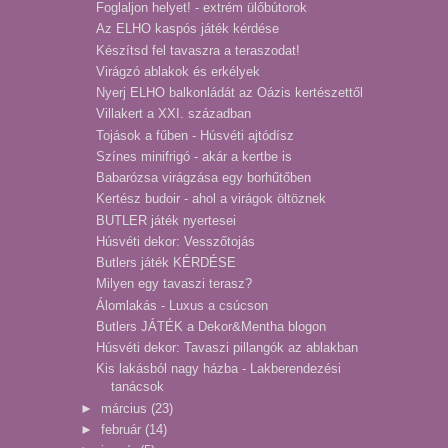
Foglaljon helyet! - extrém ülőbútorok
Az ELHO kaspós játék kérdése
Készítsd fel tavaszra a teraszodat!
Virágzó ablakok és erkélyek
Nyerj ELHO balkonládát az Oázis kertészettől
Villakert a XXI. században
Tojások a fűben - Húsvéti ajtódísz
Színes minifrigó - akár a kertbe is
Babarózsa virágzása egy borhűtőben
Kertész budoir - ahol a virágok öltöznek
BUTLER játék nyertesei
Húsvéti dekor: Vesszőtojás
Butlers játék KÉRDÉSE
Milyen egy tavaszi terasz?
Álomlakás - Luxus a csúcson
Butlers JÁTÉK a Dekor&Mentha blogon
Húsvéti dekor: Tavaszi pillangók az ablakban
Kis lakásból nagy házba - Lakberendezési
tanácsok
►
március
(23)
►
február
(14)