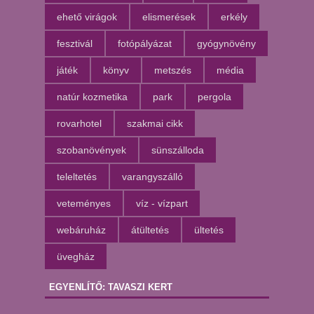
ehető virágok
elismerések
erkély
fesztivál
fotópályázat
gyógynövény
játék
könyv
metszés
média
natúr kozmetika
park
pergola
rovarhotel
szakmai cikk
szobanövények
sünszálloda
teleltetés
varangyszálló
veteményes
víz - vízpart
webáruház
átültetés
ültetés
üvegház
EGYENLÍTŐ: TAVASZI KERT