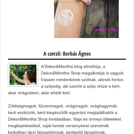
A szerző: Borbás Ágnes
A Dekor&Mentha blog elindítója, a
Dekor&Mentha Shop megalkotója is vagyok.
Írásaim mindenkinek szólnak, akinek fontos
a szépség, aki szerint a szép része a kert,
akár virágoskert, akár ehető kert.
Zöldségmagok, fűszermagok, virágmagok, virághagymák,
kerti eszközök, kerti kiegészítők egyaránt megtalálhatók a
Dekor&Mentha Shop kínálatában. Napi és ünnepi ötletekkel,
meglepetésekkel, saját kertek versenyeivel szeretnék
kedvében járni látogatóimnak, kertépítő társaimnak.