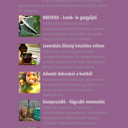
e itt a szakdolgozatommal kapcsolatos
tapasztalataimat. Amsonia tabernaemontana 2025. május
15. virágzás...
KREDEKO - Lomb- és gazgyűjtő
A KREDEKO termékek között a
legizgalmasabbnak azt találom, amelyik
első pillantásra nem feltétlen mozgatja
meg a fantáziát, viszont amikor ...
Levendula illóolaj készítése otthon
Oldalamon mindig gyors és kész
receptúrákat kaptok, ha valami izgalmas
dologra vagytok kíváncsiak. Mai posztom
témája mindenképp izgalmasnak...
Adventi dekoráció a kertből
Már november közepe van, így érdemes
az adventi készülődésre gondolni, és a
kertet, teraszt sem kell kihagyni a
dekorálásból.
Komposztáló - Rágcsáló mentesítés
Többször írtam már a helyesen
összeállított komposztálóról. Mit érdemes
bele pakolni? Miből veheted észre a
hibákat? Hogyan kezdj el kompos...