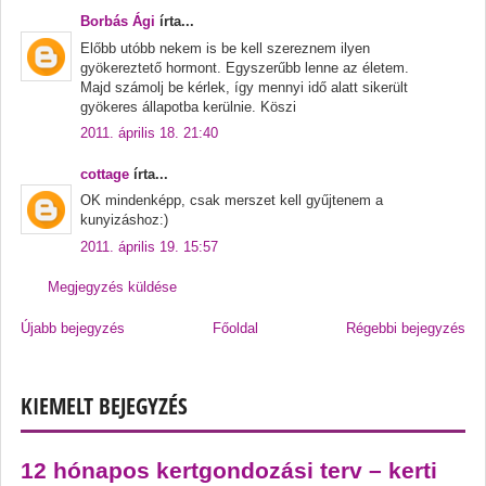
Borbás Ági
írta...
Előbb utóbb nekem is be kell szereznem ilyen
gyökereztető hormont. Egyszerűbb lenne az életem.
Majd számolj be kérlek, így mennyi idő alatt sikerült
gyökeres állapotba kerülnie. Köszi
2011. április 18. 21:40
cottage
írta...
OK mindenképp, csak merszet kell gyűjtenem a
kunyizáshoz:)
2011. április 19. 15:57
Megjegyzés küldése
Újabb bejegyzés
Főoldal
Régebbi bejegyzés
KIEMELT BEJEGYZÉS
12 hónapos kertgondozási terv – kerti