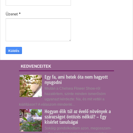
Üzenet
*
KEDVENCEITEK
Egy fa, ami hetek óta nem hagyott
nyugodni
Miután a Chelsea Flower Show-ról
hazatértem, szinte minden ismerősöm
ugyanazt kérdezte: Na, és mit vettél a
kiállításon? A válaszom mindenki...
Hogyan élik túl az évelő növények a
szárazságot öntözés nélkül? – Egy
kísérlet tanulságai
Sokáig gondolkodtam azon, megosszam-