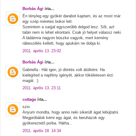
Borbás Ági
írta...
Én tényleg egy gyökér darabot kaptam, és az most már
egy szép méretes bokor lett.
Szerintem a sarjjal egyszerűbb dolgod lesz. Sőt, azt
talán nem is lehet elrontani. Csak jó helyet válassz neki.
A ládáimra nagyon büszke vagyok, mert kemény
rábeszélés kellett, hogy apukám ne dobja ki.
2011. április 13. 23:02
Borbás Ági
írta...
Gabriella - Hát igen, jó döntés volt átültetni. Ha
kielégíted a napfény igényét, akkor tökéletesen érzi
magát. :)
2011. április 13. 23:11
cottage
írta...
szio
Anyum mondta, hogy anno neki sikerült ágat lebújtatni.
Megpróbálok kérni egy ágat, és beruházok egy
gyökereztető porba. Hátha...
2011. április 18. 14:34