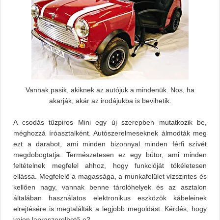
Vannak pasik, akiknek az autójuk a mindenük. Nos, ha
akarják, akár az irodájukba is bevihetik.
A csodás tűzpiros Mini egy új szerepben mutatkozik be,
méghozzá íróasztalként. Autószerelmeseknek álmodták meg
ezt a darabot, ami minden bizonnyal minden férfi szívét
megdobogtatja. Természetesen ez egy bútor, ami minden
feltételnek megfelel ahhoz, hogy funkcióját tökéletesen
ellássa. Megfelelő a magassága, a munkafelület vízszintes és
kellően nagy, vannak benne tárolóhelyek és az asztalon
általában használatos elektronikus eszközök kábeleinek
elrejtésére is megtalálták a legjobb megoldást. Kérdés, hogy
vajon lapraszerelhető-e?