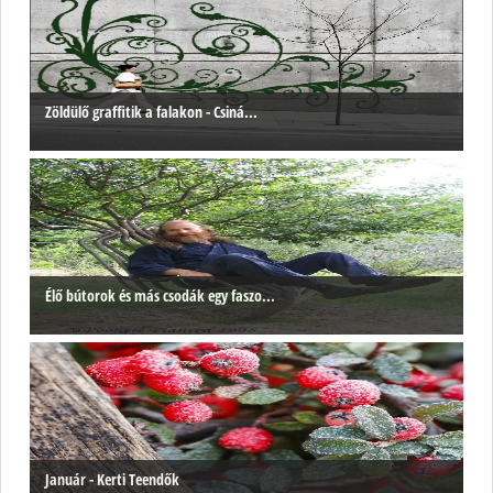
Zöldülő graffitik a falakon - Csiná...
Élő bútorok és más csodák egy faszo...
Január - Kerti Teendők