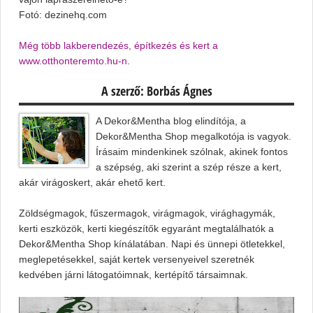
Fotó: dezinehq.com
Még több lakberendezés, építkezés és kert a
www.otthonteremto.hu-n
.
A szerző: Borbás Ágnes
A Dekor&Mentha blog elindítója, a
Dekor&Mentha Shop megalkotója is vagyok.
Írásaim mindenkinek szólnak, akinek fontos
a szépség, aki szerint a szép része a kert,
akár virágoskert, akár ehető kert.
Zöldségmagok, fűszermagok, virágmagok, virághagymák,
kerti eszközök, kerti kiegészítők egyaránt megtalálhatók a
Dekor&Mentha Shop kínálatában. Napi és ünnepi ötletekkel,
meglepetésekkel, saját kertek versenyeivel szeretnék
kedvében járni látogatóimnak, kertépítő társaimnak.