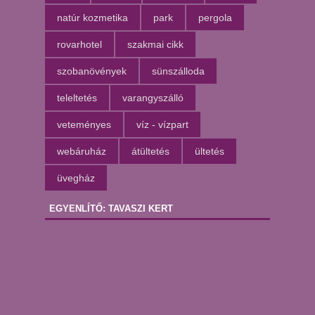
natúr kozmetika
park
pergola
rovarhotel
szakmai cikk
szobanövények
sünszálloda
teleltetés
varangyszálló
veteményes
víz - vízpart
webáruház
átültetés
ültetés
üvegház
EGYENLÍTŐ: TAVASZI KERT