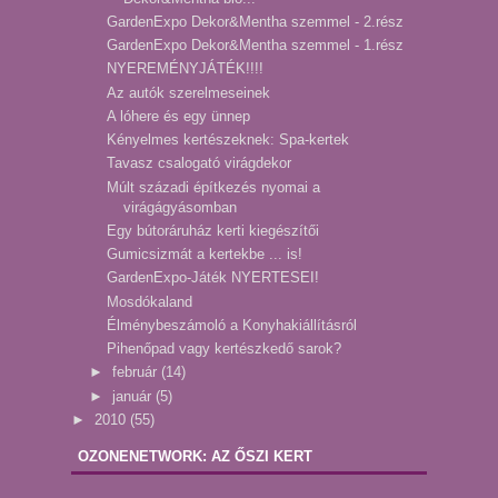
GardenExpo Dekor&Mentha szemmel - 2.rész
GardenExpo Dekor&Mentha szemmel - 1.rész
NYEREMÉNYJÁTÉK!!!!
Az autók szerelmeseinek
A lóhere és egy ünnep
Kényelmes kertészeknek: Spa-kertek
Tavasz csalogató virágdekor
Múlt századi építkezés nyomai a
virágágyásomban
Egy bútoráruház kerti kiegészítői
Gumicsizmát a kertekbe ... is!
GardenExpo-Játék NYERTESEI!
Mosdókaland
Élménybeszámoló a Konyhakiállításról
Pihenőpad vagy kertészkedő sarok?
►
február
(14)
►
január
(5)
►
2010
(55)
OZONENETWORK: AZ ŐSZI KERT