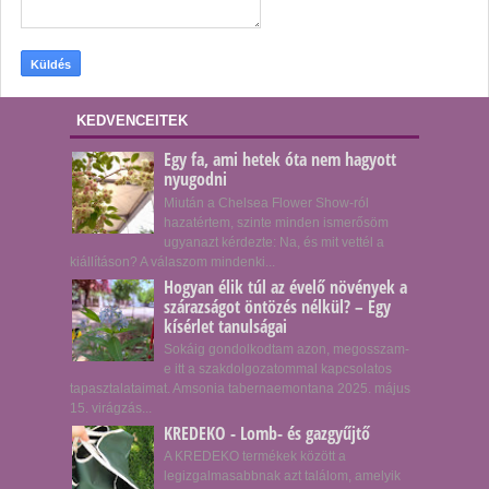
KEDVENCEITEK
Egy fa, ami hetek óta nem hagyott
nyugodni
Miután a Chelsea Flower Show-ról
hazatértem, szinte minden ismerősöm
ugyanazt kérdezte: Na, és mit vettél a
kiállításon? A válaszom mindenki...
Hogyan élik túl az évelő növények a
szárazságot öntözés nélkül? – Egy
kísérlet tanulságai
Sokáig gondolkodtam azon, megosszam-
e itt a szakdolgozatommal kapcsolatos
tapasztalataimat. Amsonia tabernaemontana 2025. május
15. virágzás...
KREDEKO - Lomb- és gazgyűjtő
A KREDEKO termékek között a
legizgalmasabbnak azt találom, amelyik