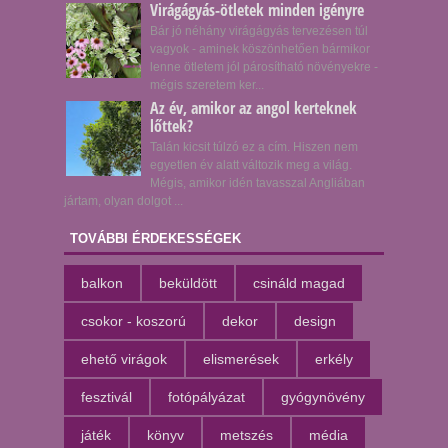
Virágágyás-ötletek minden igényre
Bár jó néhány virágágyás tervezésen túl
vagyok - aminek köszönhetően bármikor
lenne ötletem jól párosítható növényekre -
mégis szeretem ker...
Az év, amikor az angol kerteknek
lőttek?
Talán kicsit túlzó ez a cím. Hiszen nem
egyetlen év alatt változik meg a világ.
Mégis, amikor idén tavasszal Angliában
jártam, olyan dolgot ...
TOVÁBBI ÉRDEKESSÉGEK
balkon
beküldött
csináld magad
csokor - koszorú
dekor
design
ehető virágok
elismerések
erkély
fesztivál
fotópályázat
gyógynövény
játék
könyv
metszés
média