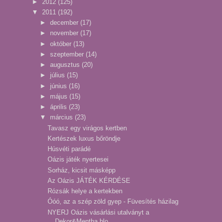
►
2012
(125)
▼
2011
(192)
►
december
(17)
►
november
(17)
►
október
(13)
►
szeptember
(14)
►
augusztus
(20)
►
július
(15)
►
június
(16)
►
május
(15)
►
április
(23)
▼
március
(23)
Tavasz egy virágos kertben
Kertészek luxus bőröndje
Húsvéti parádé
Oázis játék nyertesei
Sorház, kicsit másképp
Az Oázis JÁTÉK KÉRDÉSE
Rózsák helye a kertekben
Óóó, az a szép zöld gyep - Füvesítés házilag
NYERJ Oázis vásárlási utalványt a
Dekor&Mentha blo...