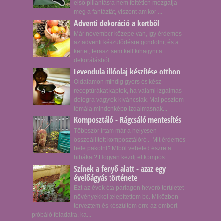
első pillantásra nem feltétlen mozgatja
meg a fantáziát, viszont amikor ...
Adventi dekoráció a kertből
Már november közepe van, így érdemes
az adventi készülődésre gondolni, és a
kertet, teraszt sem kell kihagyni a
dekorálásból.
Levendula illóolaj készítése otthon
Oldalamon mindig gyors és kész
receptúrákat kaptok, ha valami izgalmas
dologra vagytok kíváncsiak. Mai posztom
témája mindenképp izgalmasnak...
Komposztáló - Rágcsáló mentesítés
Többször írtam már a helyesen
összeállított komposztálóról. Mit érdemes
bele pakolni? Miből veheted észre a
hibákat? Hogyan kezdj el kompos...
Színek a fenyő alatt - azaz egy
évelőágyás története
Ezt az évek óta parlagon heverő területet
növényekkel telepítettem be. Miközben
terveztem és készültem erre az embert
próbáló feladatra, ka...