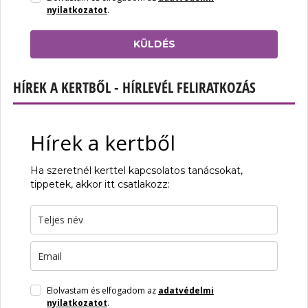
nyilatkozatot
.
KÜLDÉS
HÍREK A KERTBŐL - HÍRLEVÉL FELIRATKOZÁS
Hírek a kertből
Ha szeretnél kerttel kapcsolatos tanácsokat,
tippetek, akkor itt csatlakozz:
Elolvastam és elfogadom az
adatvédelmi
nyilatkozatot
.