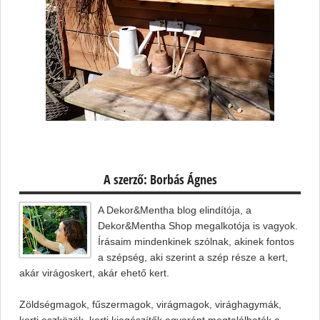
A szerző: Borbás Ágnes
A Dekor&Mentha blog elindítója, a
Dekor&Mentha Shop megalkotója is vagyok.
Írásaim mindenkinek szólnak, akinek fontos
a szépség, aki szerint a szép része a kert,
akár virágoskert, akár ehető kert.
Zöldségmagok, fűszermagok, virágmagok, virághagymák,
kerti eszközök, kerti kiegészítők egyaránt megtalálhatók a