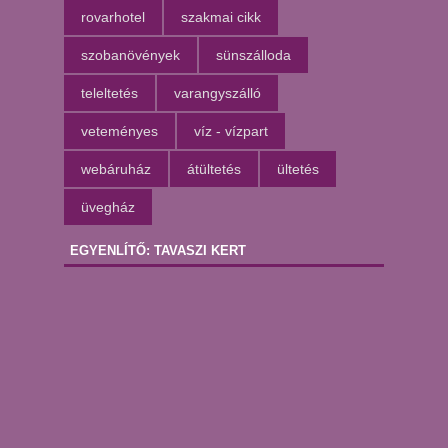
rovarhotel
szakmai cikk
szobanövények
sünszálloda
teleltetés
varangyszálló
veteményes
víz - vízpart
webáruház
átültetés
ültetés
üvegház
EGYENLÍTŐ: TAVASZI KERT