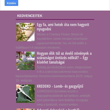
KEDVENCEITEK
Egy fa, ami hetek óta nem hagyott
nyugodni
Miután a Chelsea Flower Show-ról
hazatértem, szinte minden ismerősöm
ugyanazt kérdezte: Na, és mit vettél a
kiállításon? A válaszom mindenki...
Hogyan élik túl az évelő növények a
szárazságot öntözés nélkül? – Egy
kísérlet tanulságai
Sokáig gondolkodtam azon, megosszam-
e itt a szakdolgozatommal kapcsolatos
tapasztalataimat. Amsonia tabernaemontana 2025. május
15. virágzás...
KREDEKO - Lomb- és gazgyűjtő
A KREDEKO termékek között a
legizgalmasabbnak azt találom, amelyik
első pillantásra nem feltétlen mozgatja
meg a fantáziát, viszont amikor ...