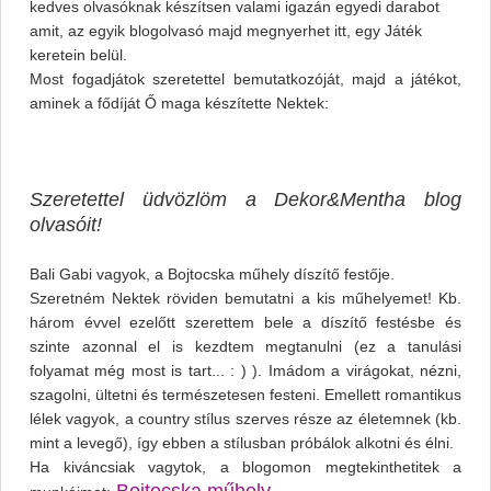
kedves olvasóknak készítsen valami igazán egyedi darabot
amit, az egyik blogolvasó majd megnyerhet itt, egy Játék
keretein belül.
Most fogadjátok szeretettel bemutatkozóját, majd a játékot,
aminek a fődíját Ő maga készítette Nektek:
Szeretettel üdvözlöm a Dekor&Mentha blog
olvasóit!
Bali Gabi vagyok, a Bojtocska műhely díszítő festője.
Szeretném Nektek röviden bemutatni a kis műhelyemet! Kb.
három évvel ezelőtt szerettem bele a díszítő festésbe és
szinte azonnal el is kezdtem megtanulni (ez a tanulási
folyamat még most is tart... : ) ). Imádom a virágokat, nézni,
szagolni, ültetni és természetesen festeni. Emellett romantikus
lélek vagyok, a country stílus szerves része az életemnek (kb.
mint a levegő), így ebben a stílusban próbálok alkotni és élni.
Ha kiváncsiak vagytok, a blogomon megtekinthetitek a