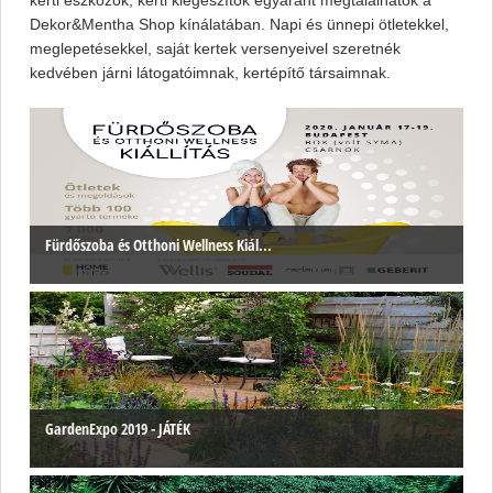
Dekor&Mentha Shop kínálatában. Napi és ünnepi ötletekkel,
meglepetésekkel, saját kertek versenyeivel szeretnék
kedvében járni látogatóimnak, kertépítő társaimnak.
Fürdőszoba és Otthoni Wellness Kiál...
GardenExpo 2019 - JÁTÉK