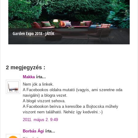
Garden Expo 2018 - JÁTÉK
2 megjegyzés :
Makka
írta...
Nem jók a linkek.
A Facebookos oldalra mutató (vagyis, ami szeretne oda
navigálni) a blogra vezet.
A blogé viszont sehova.
A Facebookon beírva a keresőbe a Bojtocska műhely
viszont nem található. Nehéz így kedvelni.:-)
2011. május 2. 9:49
Borbás Ági
írta...