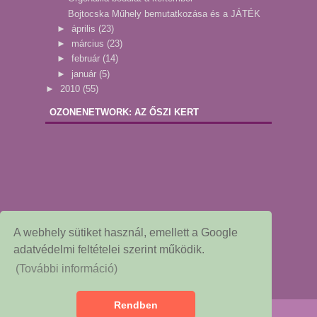
Bojtocska Műhely bemutatkozása és a JÁTÉK
►
április
(23)
►
március
(23)
►
február
(14)
►
január
(5)
►
2010
(55)
OZONENETWORK: AZ ŐSZI KERT
A webhely sütiket használ, emellett a Google
adatvédelmi feltételei szerint működik.
(További információ)
Rendben
Copyright © 2015
Dekor és Mentha