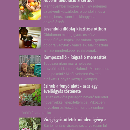
Adventi dekoráció a kertből
Már november közepe van, így érdemes
az adventi készülődésre gondolni, és a
kertet, teraszt sem kell kihagyni a
dekorálásból.
Levendula illóolaj készítése otthon
Oldalamon mindig gyors és kész
receptúrákat kaptok, ha valami izgalmas
dologra vagytok kíváncsiak. Mai posztom
témája mindenképp izgalmasnak...
Komposztáló - Rágcsáló mentesítés
Többször írtam már a helyesen
összeállított komposztálóról. Mit érdemes
bele pakolni? Miből veheted észre a
hibákat? Hogyan kezdj el kompos...
Színek a fenyő alatt - azaz egy
évelőágyás története
Ezt az évek óta parlagon heverő területet
növényekkel telepítettem be. Miközben
terveztem és készültem erre az embert
próbáló feladatra, ka...
Virágágyás-ötletek minden igényre
Bár jó néhány virágágyás tervezésen túl