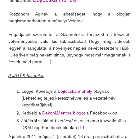
Bojtocska műhely
munkáimat:
Köszönöm Áginak a lehetőséget, hogy a blogján
megismertethettem a műhelyt Veletek!
Fogadjátok szeretettel a Számotokra tervezett és készített
veteményesbe való kis táblácskákat! Hogy még vidékibb
legyen a hangulata, a növények népies nevét festettem rájuk!
... és ilyen még nekem sincs, úgyhogy most már magamnak is
festek majd párat... : )
A JÁTÉK feltételei:
Legyél Követője a
Bojtocska műhely
blognak
(Lehetőleg teljes keresztnévvel és a vezetéknév
kezdőbetűjével).
Kedveld a
Dekor&Mentha blogot
a Facebook- on.
Játékról szóló hírt
kedveld
és
oszd meg
közvetlenül a
D&M blog Facebook oldalán
ITT
.
A játékra 2011. május 7. (szombat) 18 óráig regisztrálhatsz a