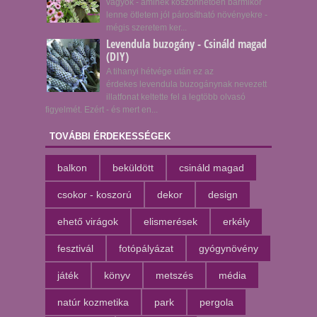
vagyok - aminek köszönhetően bármikor
lenne ötletem jól párosítható növényekre -
mégis szeretem ker...
Levendula buzogány - Csináld magad
(DIY)
A tihanyi hétvége után ez az
érdekes levendula buzogánynak nevezett
illatfonat keltette fel a legtöbb olvasó
figyelmét. Ezért - és mert en...
TOVÁBBI ÉRDEKESSÉGEK
balkon
beküldött
csináld magad
csokor - koszorú
dekor
design
ehető virágok
elismerések
erkély
fesztivál
fotópályázat
gyógynövény
játék
könyv
metszés
média
natúr kozmetika
park
pergola