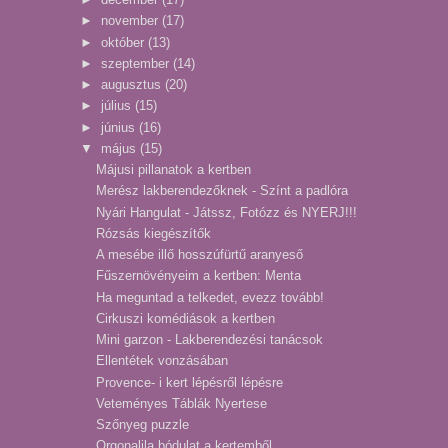
►
november
(17)
►
október
(13)
►
szeptember
(14)
►
augusztus
(20)
►
július
(15)
►
június
(16)
▼
május
(15)
Májusi pillanatok a kertben
Merész lakberendezőknek - Színt a padlóra
Nyári Hangulat - Játssz, Fotózz és NYERJ!!!
Rózsás kiegészítők
A mesébe illő hosszúfürtű aranyeső
Fűszernövényeim a kertben: Menta
Ha meguntad a telkedet, evezz tovább!
Cirkuszi komédiások a kertben
Mini garzon - Lakberendezési tanácsok
Ellentétek vonzásában
Provence- i kert lépésről lépésre
Veteményes Táblák Nyertese
Szőnyeg puzzle
Orgonalila bódulat a kertemből