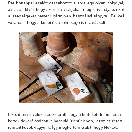
Pár hónappal ezelőtt összehozott a sors egy olyan hölggyel,
aki azon kívűl, hogy szereti a virágokat, még le is tudja ezeket
a szépségeket festeni bármilyen használati tárgyra. Be kell
vallanom, hogy a képei és a tehetsége is elvarázsolt.
Elkezdtünk levelezni és kiderült, hogy a kerteket illetően és a
kertek dekorálásában is hasonló ízlésűnk van, azaz született
romantikusok vagyunk. Így megkértem Gabit, hogy Nektek,