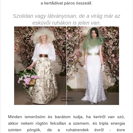
a kert&divat páros összeáll.
Szolidan vagy látványosan, de a virág már az
esküvői ruhákon is jelen van.
Minden ismerősöm és barátom tudja, ha kertről van szó,
akkor nekem rögtön felcsillan a szemem, és tripla energia
szinten pörgök, de a ruhatrendek évről - évre