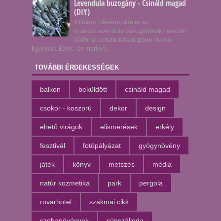
Levendula buzogány - Csináld magad
(DIY)
A tihanyi hétvége után ez az
érdekes levendula buzogánynak nevezett
illatfonat keltette fel a legtöbb olvasó
figyelmét. Ezért - és mert en...
TOVÁBBI ÉRDEKESSÉGEK
balkon
beküldött
csináld magad
csokor - koszorú
dekor
design
ehető virágok
elismerések
erkély
fesztivál
fotópályázat
gyógynövény
játék
könyv
metszés
média
natúr kozmetika
park
pergola
rovarhotel
szakmai cikk
szobanövények
sünszálloda