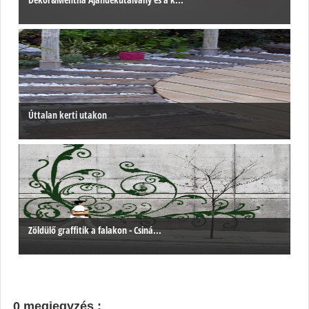
Úttalan kerti utakon
Zöldülő graffitik a falakon - Csiná...
0 megjegyzés :