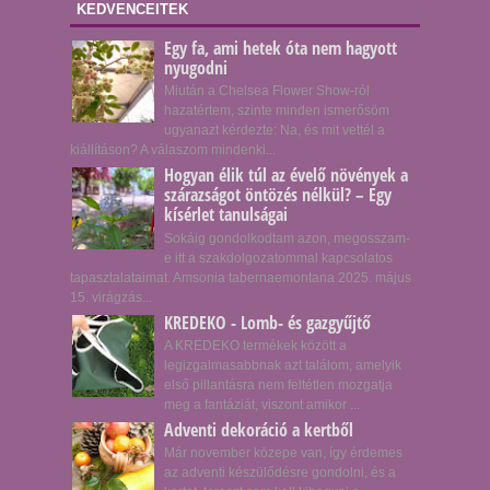
KEDVENCEITEK
Egy fa, ami hetek óta nem hagyott
nyugodni
Miután a Chelsea Flower Show-ról
hazatértem, szinte minden ismerősöm
ugyanazt kérdezte: Na, és mit vettél a
kiállításon? A válaszom mindenki...
Hogyan élik túl az évelő növények a
szárazságot öntözés nélkül? – Egy
kísérlet tanulságai
Sokáig gondolkodtam azon, megosszam-
e itt a szakdolgozatommal kapcsolatos
tapasztalataimat. Amsonia tabernaemontana 2025. május
15. virágzás...
KREDEKO - Lomb- és gazgyűjtő
A KREDEKO termékek között a
legizgalmasabbnak azt találom, amelyik
első pillantásra nem feltétlen mozgatja
meg a fantáziát, viszont amikor ...
Adventi dekoráció a kertből
Már november közepe van, így érdemes
az adventi készülődésre gondolni, és a