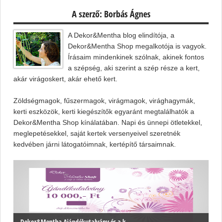
A szerző: Borbás Ágnes
A Dekor&Mentha blog elindítója, a
Dekor&Mentha Shop megalkotója is vagyok.
Írásaim mindenkinek szólnak, akinek fontos
a szépség, aki szerint a szép része a kert,
akár virágoskert, akár ehető kert.
Zöldségmagok, fűszermagok, virágmagok, virághagymák,
kerti eszközök, kerti kiegészítők egyaránt megtalálhatók a
Dekor&Mentha Shop kínálatában. Napi és ünnepi ötletekkel,
meglepetésekkel, saját kertek versenyeivel szeretnék
kedvében járni látogatóimnak, kertépítő társaimnak.
Dekor&Mentha Ajándékutalvány és a k...