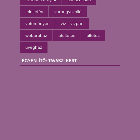
teleltetés
varangyszálló
veteményes
víz - vízpart
webáruház
átültetés
ültetés
üvegház
EGYENLÍTŐ: TAVASZI KERT