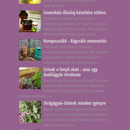
kertet, teraszt sem kell kihagyni a
dekorálásból.
Levendula illóolaj készítése otthon
Oldalamon mindig gyors és kész
receptúrákat kaptok, ha valami izgalmas
dologra vagytok kíváncsiak. Mai posztom
témája mindenképp izgalmasnak...
Komposztáló - Rágcsáló mentesítés
Többször írtam már a helyesen
összeállított komposztálóról. Mit érdemes
bele pakolni? Miből veheted észre a
hibákat? Hogyan kezdj el kompos...
Színek a fenyő alatt - azaz egy
évelőágyás története
Ezt az évek óta parlagon heverő területet
növényekkel telepítettem be. Miközben
terveztem és készültem erre az embert
próbáló feladatra, ka...
Virágágyás-ötletek minden igényre
Bár jó néhány virágágyás tervezésen túl
vagyok - aminek köszönhetően bármikor
lenne ötletem jól párosítható növényekre -
mégis szeretem ker...