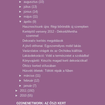
►
augusztus
(10)
►
július
(13)
►
június
(14)
►
május
(11)
▼
április
(9)
Hasznosítsunk újra: Régi bőröndök új szerepben
Kertépítő verseny 2012 - Dekor&Mentha
szemmel
Dekoratív kerítés megoldások
A jövő otthonai: Egyszemélyes mobil lakás
Varázslatos virágok és az Orchidea kiállítás
Lakásdekoráció: Vidd a természetet a szobádba!
Könyvajánló: Készíts magad kerti dekorációkat!
Öltözz kerted stílusában
Húsvéti ötletek: Töltött répák a fűben
►
március
(11)
►
február
(12)
►
január
(7)
►
2011
(192)
►
2010
(55)
OZONENETWORK: AZ ŐSZI KERT