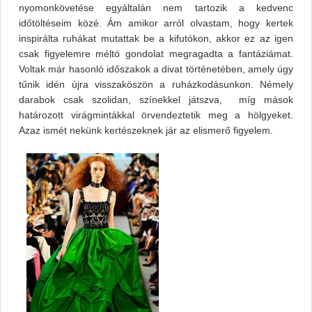
nyomonkövetése egyáltalán nem tartozik a kedvenc
időtöltéseim közé. Ám amikor arról olvastam, hogy kertek
inspirálta ruhákat mutattak be a kifutókon, akkor ez az igen
csak figyelemre méltó gondolat megragadta a fantáziámat.
Voltak már hasonló időszakok a divat történetében, amely úgy
tűnik idén újra visszaköszön a ruházkodásunkon. Némely
darabok csak szolidan, színekkel játszva, míg mások
határozott virágmintákkal örvendeztetik meg a hölgyeket.
Azaz ismét nekünk kertészeknek jár az elismerő figyelem.