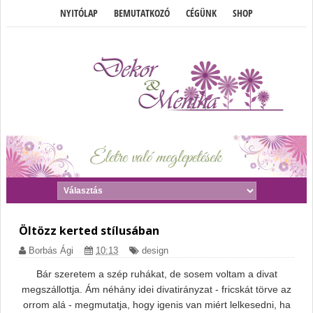
NYITÓLAP
BEMUTATKOZÓ
CÉGÜNK
SHOP
Öltözz kerted stílusában
Borbás Ági
10:13
design
Bár szeretem a szép ruhákat, de sosem voltam a divat
megszállottja. Ám néhány idei divatirányzat - fricskát törve az
orrom alá - megmutatja, hogy igenis van miért lelkesedni, ha