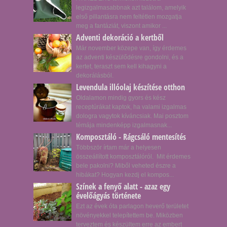
legizgalmasabbnak azt találom, amelyik
első pillantásra nem feltétlen mozgatja
meg a fantáziát, viszont amikor ...
Adventi dekoráció a kertből
Már november közepe van, így érdemes
az adventi készülődésre gondolni, és a
kertet, teraszt sem kell kihagyni a
dekorálásból.
Levendula illóolaj készítése otthon
Oldalamon mindig gyors és kész
receptúrákat kaptok, ha valami izgalmas
dologra vagytok kíváncsiak. Mai posztom
témája mindenképp izgalmasnak...
Komposztáló - Rágcsáló mentesítés
Többször írtam már a helyesen
összeállított komposztálóról. Mit érdemes
bele pakolni? Miből veheted észre a
hibákat? Hogyan kezdj el kompos...
Színek a fenyő alatt - azaz egy
évelőágyás története
Ezt az évek óta parlagon heverő területet
növényekkel telepítettem be. Miközben
terveztem és készültem erre az embert