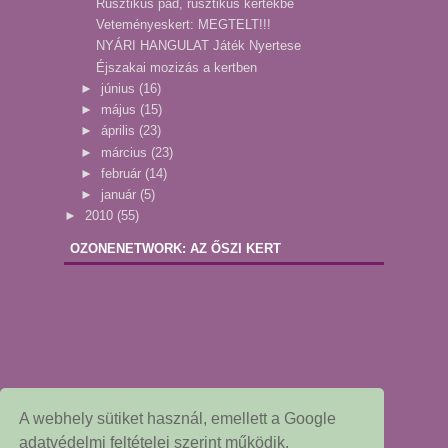
Rusztikus pad, rusztikus kertekbe
Veteményeskert: MEGTELT!!!
NYÁRI HANGULAT Játék Nyertese
Éjszakai mozizás a kertben
►
június
(16)
►
május
(15)
►
április
(23)
►
március
(23)
►
február
(14)
►
január
(5)
►
2010
(55)
OZONENETWORK: AZ ŐSZI KERT
A webhely sütiket használ, emellett a Google
adatvédelmi feltételei szerint működik.