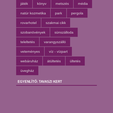
játék
könyv
metszés
média
natúr kozmetika
park
pergola
rovarhotel
szakmai cikk
szobanövények
sünszálloda
teleltetés
varangyszálló
veteményes
víz - vízpart
webáruház
átültetés
ültetés
üvegház
EGYENLÍTŐ: TAVASZI KERT