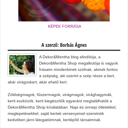
KÉPEK FORRÁSA
A szerző: Borbás Ágnes
A Dekor&Mentha blog elindítója, a
Dekor&Mentha Shop megalkotója is vagyok.
Írásaim mindenkinek szólnak, akinek fontos
a szépség, aki szerint a szép része a kert,
akár virágoskert, akár ehető kert.
Zöldségmagok, fűszermagok, virágmagok, virághagymák,
kerti eszközök, kerti kiegészítők egyaránt megtalálhatók a
Dekor&Mentha Shop kínálatában. Napi és ünnepi ötletekkel,
meglepetésekkel, saját kertek versenyeivel szeretnék
kedvében járni látogatóimnak, kertépítő társaimnak.