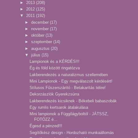
►
2013
(208)
►
2012
(125)
▼
2011
(192)
►
december
(17)
►
november
(17)
►
október
(13)
►
szeptember
(14)
►
augusztus
(20)
▼
július
(15)
Lampionok és a KÉRDÉS!!!
Ég és föld között ringatózva
Lakberendezés a naturalizmus szellemében
Mini Lampionok - Egy megválaszolt kérdésért!
Stílusos Fűszerszárító - Betakarítás télire!
Dekorzászlók Gyerekzsúrra
Lakberendezés kicsiknek - Békebeli babaszobák
Egy rumlis kertsarok átalakulása
Mini lampionok a Függőágyboltól - JÁTSSZ,
FOTÓZZ é...
Égesd a pénzed!!!
Segítőkész design - Hordozható munkaállomás