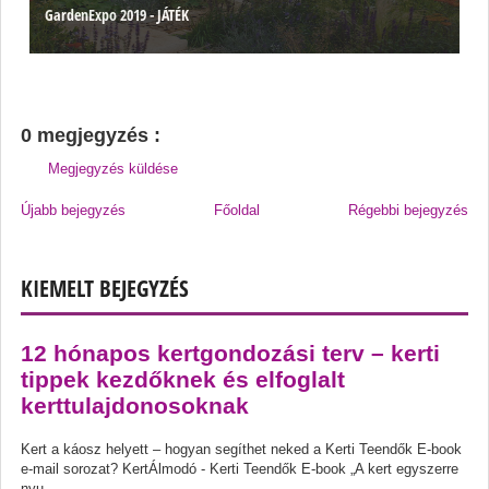
GardenExpo 2019 - JÁTÉK
0 megjegyzés :
Megjegyzés küldése
Újabb bejegyzés
Főoldal
Régebbi bejegyzés
KIEMELT BEJEGYZÉS
12 hónapos kertgondozási terv – kerti
tippek kezdőknek és elfoglalt
kerttulajdonosoknak
Kert a káosz helyett – hogyan segíthet neked a Kerti Teendők E-book
e-mail sorozat? KertÁlmodó - Kerti Teendők E-book „A kert egyszerre
nyu...