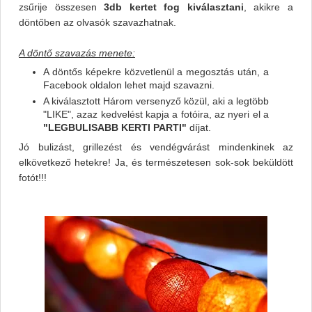
zsűrije összesen
3db kertet fog kiválasztani
, akikre a
döntőben az olvasók szavazhatnak.
A döntő szavazás menete:
A döntős képekre közvetlenül a megosztás után, a
Facebook oldalon lehet majd szavazni.
A kiválasztott Három versenyző közül, aki a legtöbb
"LIKE", azaz kedvelést kapja a fotóira, az nyeri el a
"LEGBULISABB KERTI PARTI"
díjat.
Jó bulizást, grillezést és vendégvárást mindenkinek az
elkövetkező hetekre! Ja, és természetesen sok-sok beküldött
fotót!!!