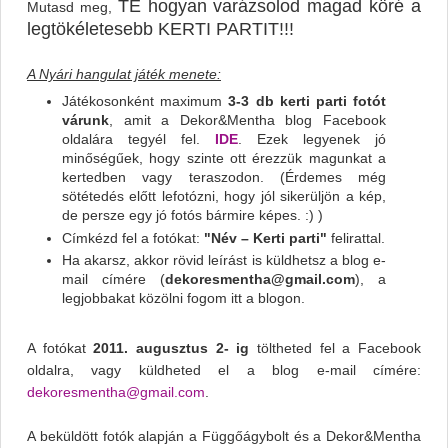
TE hogyan varázsolod magad köré a
Mutasd meg,
legtökéletesebb KERTI PARTIT!!!
A Nyári hangulat játék menete:
Játékosonként maximum
3-3 db kerti parti fotót
várunk
, amit a Dekor&Mentha blog Facebook
oldalára tegyél fel.
IDE
. Ezek legyenek jó
minőségűek, hogy szinte ott érezzük magunkat a
kertedben vagy teraszodon. (Érdemes még
sötétedés előtt lefotózni, hogy jól sikerüljön a kép,
de persze egy jó fotós bármire képes. :) )
Címkézd fel a fotókat:
"Név – Kerti parti"
felirattal.
Ha akarsz, akkor rövid leírást is küldhetsz a blog e-
mail címére (
dekoresmentha@gmail.com
), a
legjobbakat közölni fogom itt a blogon.
A fotókat
2011. augusztus 2- ig
töltheted fel a Facebook
oldalra, vagy küldheted el a blog e-mail címére:
dekoresmentha@gmail.com
.
A beküldött fotók alapján a Függőágybolt és a Dekor&Mentha