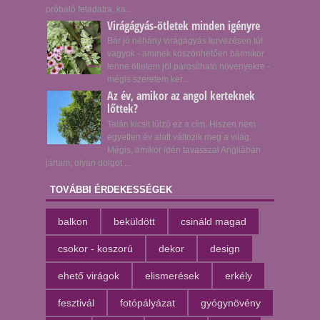
próbáló feladatra, ka...
Virágágyás-ötletek minden igényre
Bár jó néhány virágágyás tervezésen túl
vagyok - aminek köszönhetően bármikor
lenne ötletem jól párosítható növényekre -
mégis szeretem ker...
Az év, amikor az angol kerteknek
lőttek?
Talán kicsit túlzó ez a cím. Hiszen nem
egyetlen év alatt változik meg a világ.
Mégis, amikor idén tavasszal Angliában
jártam, olyan dolgot ...
TOVÁBBI ÉRDEKESSÉGEK
balkon
beküldött
csináld magad
csokor - koszorú
dekor
design
ehető virágok
elismerések
erkély
fesztivál
fotópályázat
gyógynövény