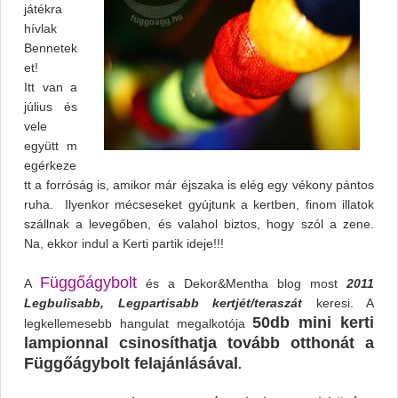
játékra
hívlak
Bennetek
et!
Itt van a
július és
vele
együtt m
egérkeze
tt a forróság is, amikor már éjszaka is elég egy vékony pántos
ruha. Ilyenkor mécseseket gyújtunk a kertben, finom illatok
szállnak a levegőben, és valahol biztos, hogy szól a zene.
Na, ekkor indul a Kerti partik ideje!!!
Függőágybolt
A
és a Dekor&Mentha blog most
2011
Legbulisabb, Legpartisabb kertjét/teraszát
keresi. A
50db mini kerti
legkellemesebb hangulat megalkotója
lampionnal csinosíthatja tovább otthonát a
Függőágybolt felajánlásával
.