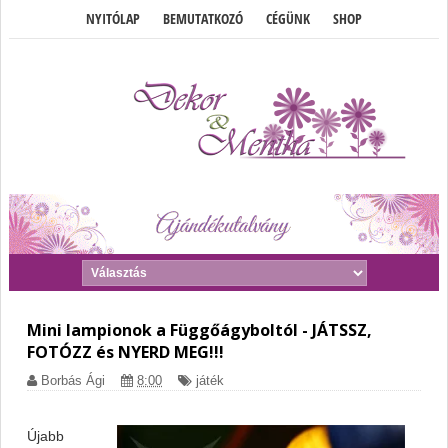
NYITÓLAP
BEMUTATKOZÓ
CÉGÜNK
SHOP
Mini lampionok a Függőágyboltól - JÁTSSZ,
FOTÓZZ és NYERD MEG!!!
Borbás Ági
8:00
játék
Újabb