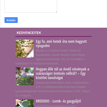
KEDVENCEITEK
Egy fa, ami hetek óta nem hagyott
nyugodni
Miután a Chelsea Flower Show-ról
hazatértem, szinte minden ismerősöm
ugyanazt kérdezte: Na, és mit vettél a
kiállításon? A válaszom mindenki...
Hogyan élik túl az évelő növények a
szárazságot öntözés nélkül? – Egy
kísérlet tanulságai
Sokáig gondolkodtam azon, megosszam-
e itt a szakdolgozatommal kapcsolatos
tapasztalataimat. Amsonia tabernaemontana 2025. május
15. virágzás...
KREDEKO - Lomb- és gazgyűjtő
A KREDEKO termékek között a