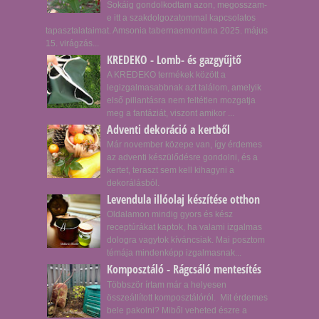
Sokáig gondolkodtam azon, megosszam-
e itt a szakdolgozatommal kapcsolatos
tapasztalataimat. Amsonia tabernaemontana 2025. május
15. virágzás...
KREDEKO - Lomb- és gazgyűjtő
A KREDEKO termékek között a
legizgalmasabbnak azt találom, amelyik
első pillantásra nem feltétlen mozgatja
meg a fantáziát, viszont amikor ...
Adventi dekoráció a kertből
Már november közepe van, így érdemes
az adventi készülődésre gondolni, és a
kertet, teraszt sem kell kihagyni a
dekorálásból.
Levendula illóolaj készítése otthon
Oldalamon mindig gyors és kész
receptúrákat kaptok, ha valami izgalmas
dologra vagytok kíváncsiak. Mai posztom
témája mindenképp izgalmasnak...
Komposztáló - Rágcsáló mentesítés
Többször írtam már a helyesen
összeállított komposztálóról. Mit érdemes
bele pakolni? Miből veheted észre a