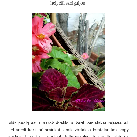
helyéül szolgáljon
.
Már pedig ez a sarok évekig a kerti lomjainkat rejtette el.
Leharcolt kerti bútorainkat, amik várták a lomtalanítást vagy
vaskos faágakat, amelyek felfűrészelve használhatóbb és