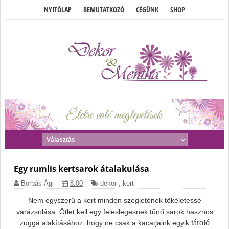
NYITÓLAP
BEMUTATKOZÓ
CÉGÜNK
SHOP
Egy rumlis kertsarok átalakulása
Borbás Ági
8:00
dekor
,
kert
Nem egyszerű a kert minden szegletének tökéletessé
varázsolása. Ötlet kell egy feleslegesnek tűnő sarok hasznos
tároló
zuggá alakításához, hogy ne csak a kacatjaink egyik