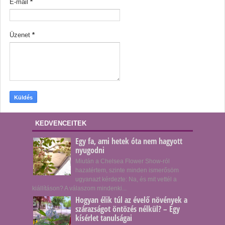
E-mail
*
Üzenet
*
KEDVENCEITEK
Egy fa, ami hetek óta nem hagyott
nyugodni
Miután a Chelsea Flower Show-ról
hazatértem, szinte minden ismerősöm
ugyanazt kérdezte: Na, és mit vettél a
kiállításon? A válaszom mindenki...
Hogyan élik túl az évelő növények a
szárazságot öntözés nélkül? – Egy
kísérlet tanulságai