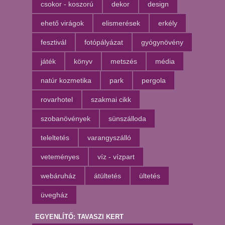
csokor - koszorú
dekor
design
ehető virágok
elismerések
erkély
fesztivál
fotópályázat
gyógynövény
játék
könyv
metszés
média
natúr kozmetika
park
pergola
rovarhotel
szakmai cikk
szobanövények
sünszálloda
teleltetés
varangyszálló
veteményes
víz - vízpart
webáruház
átültetés
ültetés
üvegház
EGYENLÍTŐ: TAVASZI KERT