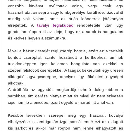
vonzóbb látványt nyújtottak volna, vagy csak egy
használhatatlan seprű vagy lombgereblye került ide. Szóval itt
mindig volt valami, amit az óriás leánderek jótékonyan
elrejtettek. A
tavalyi téglakupac
rendbetétele után úgy
gondoltam éppen itt az ideje, hogy ez a sarok is hangulatos
és kedves legyen a számunkra.
Mivel a házunk tetejét régi cserép borítja, ezért ez a tartalék
bontott cserépfal, szinte hozzánőtt a kertképhez, aminek
tulajdonképpen igen kellemes hangulata van ezekkel a
szépen felstócolt cserepekkel. A faágak bekerültek egy üresen
álldogáló agyagcserépbe, amelyek így tökéletes egységet
alkotnak.
A drótháló az egyedüli megkérdőjelezhető dolog ebben a
sarokban, ám garázs hiánya miatt és mivel én nem szívesen
cipelném le a pincébe, ezért egyelőre marad, itt ahol van.
Későbbi tervekben szerepel még egy használt kővályú
elhelyezése is, ami igazán izgalmassá tenné ezt az eldugott
kis sarkot és akkor már rögtön nem lenne elhagyatott és