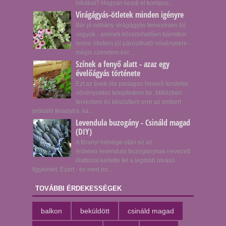
hibákat? Hogyan kezdj el kompos...
Virágágyás-ötletek minden igényre
Bár jó néhány virágágyás tervezésen túl
vagyok - aminek köszönhetően bármikor
lenne ötletem jól párosítható növényekre -
mégis szeretem ker...
Színek a fenyő alatt - azaz egy
évelőágyás története
Ezt az évek óta parlagon heverő területet
növényekkel telepítettem be. Miközben
terveztem és készültem erre az embert
próbáló feladatra, ka...
Levendula buzogány - Csináld magad
(DIY)
A tihanyi hétvége után ez az
érdekes levendula buzogánynak nevezett
illatfonat keltette fel a legtöbb olvasó
figyelmét. Ezért - és mert en...
TOVÁBBI ÉRDEKESSÉGEK
balkon
beküldött
csináld magad