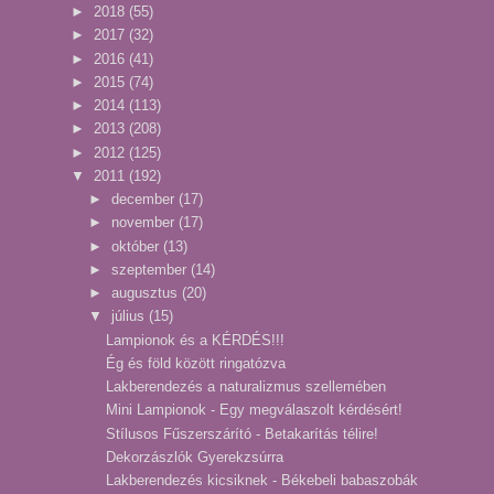
►
2018
(55)
►
2017
(32)
►
2016
(41)
►
2015
(74)
►
2014
(113)
►
2013
(208)
►
2012
(125)
▼
2011
(192)
►
december
(17)
►
november
(17)
►
október
(13)
►
szeptember
(14)
►
augusztus
(20)
▼
július
(15)
Lampionok és a KÉRDÉS!!!
Ég és föld között ringatózva
Lakberendezés a naturalizmus szellemében
Mini Lampionok - Egy megválaszolt kérdésért!
Stílusos Fűszerszárító - Betakarítás télire!
Dekorzászlók Gyerekzsúrra
Lakberendezés kicsiknek - Békebeli babaszobák