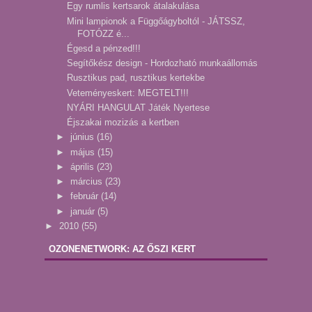
Egy rumlis kertsarok átalakulása
Mini lampionok a Függőágyboltól - JÁTSSZ,
FOTÓZZ é...
Égesd a pénzed!!!
Segítőkész design - Hordozható munkaállomás
Rusztikus pad, rusztikus kertekbe
Veteményeskert: MEGTELT!!!
NYÁRI HANGULAT Játék Nyertese
Éjszakai mozizás a kertben
►
június
(16)
►
május
(15)
►
április
(23)
►
március
(23)
►
február
(14)
►
január
(5)
►
2010
(55)
OZONENETWORK: AZ ŐSZI KERT