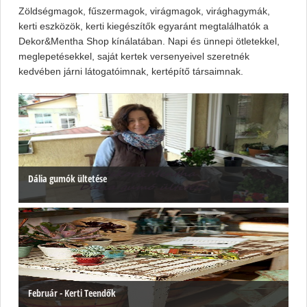
Zöldségmagok, fűszermagok, virágmagok, virághagymák,
kerti eszközök, kerti kiegészítők egyaránt megtalálhatók a
Dekor&Mentha Shop kínálatában. Napi és ünnepi ötletekkel,
meglepetésekkel, saját kertek versenyeivel szeretnék
kedvében járni látogatóimnak, kertépítő társaimnak.
Dália gumók ültetése
Február - Kerti Teendők