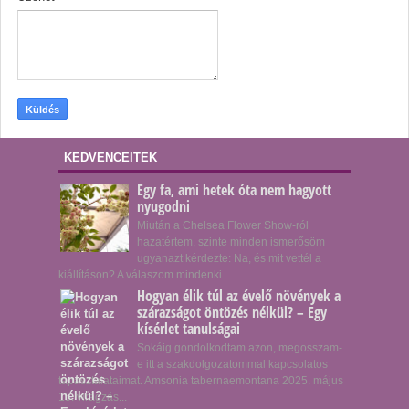
KEDVENCEITEK
Egy fa, ami hetek óta nem hagyott
nyugodni
Miután a Chelsea Flower Show-ról
hazatértem, szinte minden ismerősöm
ugyanazt kérdezte: Na, és mit vettél a
kiállításon? A válaszom mindenki...
Hogyan élik túl az évelő növények a
szárazságot öntözés nélkül? – Egy
kísérlet tanulságai
Sokáig gondolkodtam azon, megosszam-
e itt a szakdolgozatommal kapcsolatos
tapasztalataimat. Amsonia tabernaemontana 2025. május
15. virágzás...