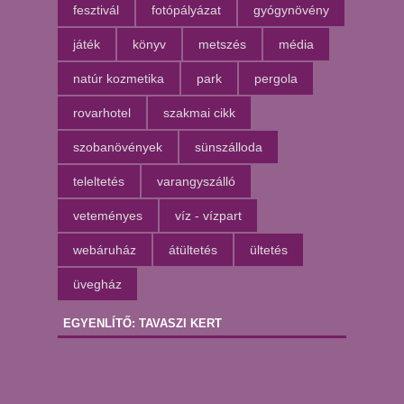
fesztivál
fotópályázat
gyógynövény
játék
könyv
metszés
média
natúr kozmetika
park
pergola
rovarhotel
szakmai cikk
szobanövények
sünszálloda
teleltetés
varangyszálló
veteményes
víz - vízpart
webáruház
átültetés
ültetés
üvegház
EGYENLÍTŐ: TAVASZI KERT