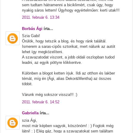
sem tudtam hátramenni a biciklimért, csak úgy, hogy
nyakig sáros lettem! Úgyhogy egyértelműen: kerti utak!!!
2011. február 6. 13:34
Borbás Ági
írta...
Szia Gabi!
Örülök, hogy tetszik a blog, és hogy ránk találtál.
Ismerem a saras-cipős sztorikat, mert nálunk az autót
lehet így megközelíteni.
A szavazatodat viszont, a jobb oldali oszlopban tudod
leadni, az egyik pöttyre klikkentve.
Különben a blogot ketten írjuk. Ildi az otthon és lakber
témát, míg én (Ági, alias Dekor&Mentha) az összes
többit.
Várunk még sokszor vissza!!! :)
2011. február 6. 14:52
Gabriella
írta...
szia Ági,
most már képben vagyok, köszönöm! : ) Fogtok még
látni! : ) Elég gáz, hogy a szavazatokat sem találtam