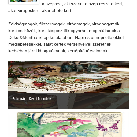
a szépség, aki szerint a szép része a kert,
akár virágoskert, akár ehető kert.
Zöldségmagok, fűszermagok, virágmagok, virághagymák,
kerti eszközök, kerti kiegészítők egyaránt megtalálhatók a
Dekor&Mentha Shop kínálatában. Napi és ünnepi ötletekkel,
meglepetésekkel, saját kertek versenyeivel szeretnék
kedvében járni látogatóimnak, kertépítő társaimnak.
Február - Kerti Teendők