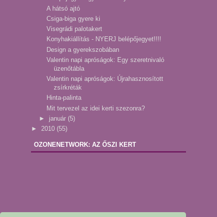
A hátsó ajtó
Csiga-biga gyere ki
Visegrádi palotakert
Konyhakiállítás - NYERJ belépőjegyet!!!!
Design a gyerekszobában
Valentin napi apróságok: Egy szeretnivaló
üzenőtábla
Valentin napi apróságok: Újrahasznosított
zsírkréták
Hinta-palinta
Mit tervezel az idei kerti szezonra?
►
január
(5)
►
2010
(55)
OZONENETWORK: AZ ŐSZI KERT