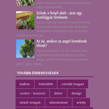
lenne ötletem jól párosítható növényekre -
mégis szeretem ker...
Színek a fenyő alatt - azaz egy
évelőágyás története
Ezt az évek óta parlagon heverő területet
növényekkel telepítettem be. Miközben
terveztem és készültem erre az embert
próbáló feladatra, ka...
Az év, amikor az angol kerteknek
lőttek?
Talán kicsit túlzó ez a cím. Hiszen nem
egyetlen év alatt változik meg a világ.
Mégis, amikor idén tavasszal Angliában
jártam, olyan dolgot ...
TOVÁBBI ÉRDEKESSÉGEK
balkon
beküldött
csináld magad
csokor - koszorú
dekor
design
ehető virágok
elismerések
erkély