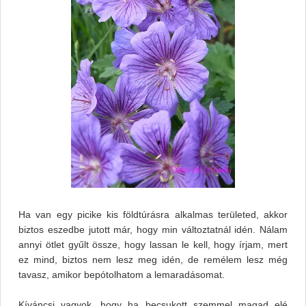
Ha van egy picike kis földtúrásra alkalmas területed, akkor
biztos eszedbe jutott már, hogy min változtatnál idén. Nálam
annyi ötlet gyűlt össze, hogy lassan le kell, hogy írjam, mert
ez mind, biztos nem lesz meg idén, de remélem lesz még
tavasz, amikor bepótolhatom a lemaradásomat.
Kíváncsi vagyok, hogy ha becsukott szemmel magad elé