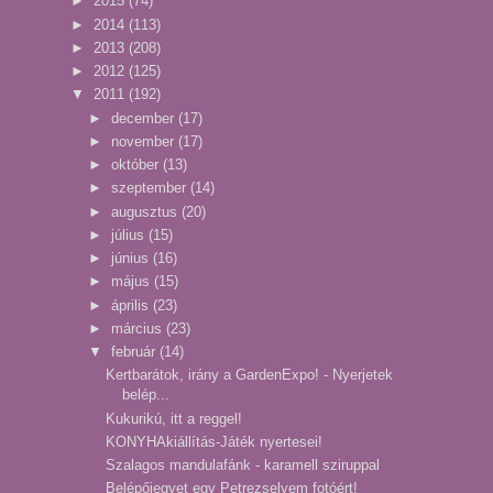
►
2015
(74)
►
2014
(113)
►
2013
(208)
►
2012
(125)
▼
2011
(192)
►
december
(17)
►
november
(17)
►
október
(13)
►
szeptember
(14)
►
augusztus
(20)
►
július
(15)
►
június
(16)
►
május
(15)
►
április
(23)
►
március
(23)
▼
február
(14)
Kertbarátok, irány a GardenExpo! - Nyerjetek
belép...
Kukurikú, itt a reggel!
KONYHAkiállítás-Játék nyertesei!
Szalagos mandulafánk - karamell sziruppal
Belépőjegyet egy Petrezselyem fotóért!