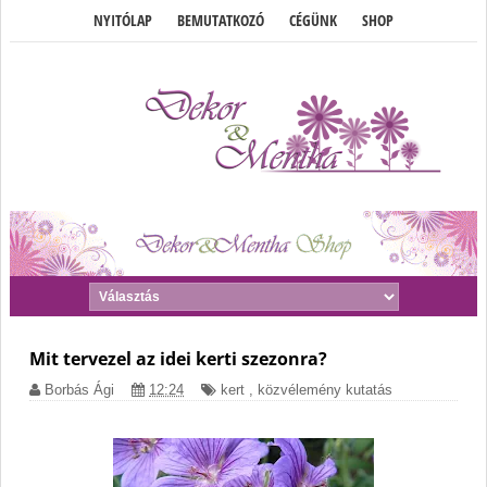
NYITÓLAP
BEMUTATKOZÓ
CÉGÜNK
SHOP
Mit tervezel az idei kerti szezonra?
Borbás Ági
12:24
kert
,
közvélemény kutatás