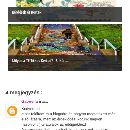
Kérdések és Kertek
Milyen a TE Titkos Kerted? - 5. kér...
4 megjegyzés :
Gabriella
írta...
Kedves Ildi,
most találtam rá a blogodra és nagyon megtetszett már
első látásra, mert az érdeklődési körünk nagyon
hasonló! : ) Gratulálok az eddigiekhez!
A szavazásnál én a kerti utakra szavaznék, mert ma