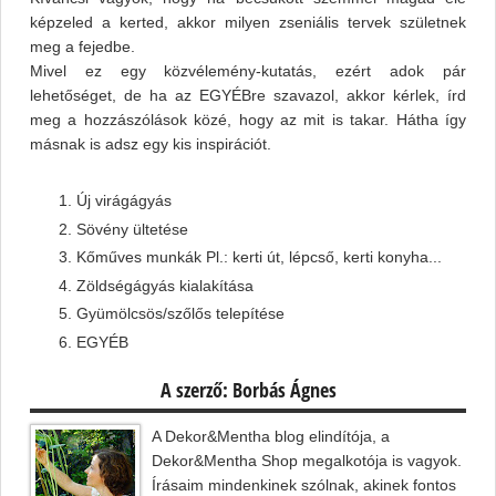
képzeled a kerted, akkor milyen zseniális tervek születnek
meg a fejedbe.
Mivel ez egy közvélemény-kutatás, ezért adok pár
lehetőséget, de ha az EGYÉBre szavazol, akkor kérlek, írd
meg a hozzászólások közé, hogy az mit is takar. Hátha így
másnak is adsz egy kis inspirációt.
Új virágágyás
Sövény ültetése
Kőműves munkák Pl.: kerti út, lépcső, kerti konyha...
Zöldségágyás kialakítása
Gyümölcsös/szőlős telepítése
EGYÉB
A szerző: Borbás Ágnes
A Dekor&Mentha blog elindítója, a
Dekor&Mentha Shop megalkotója is vagyok.
Írásaim mindenkinek szólnak, akinek fontos