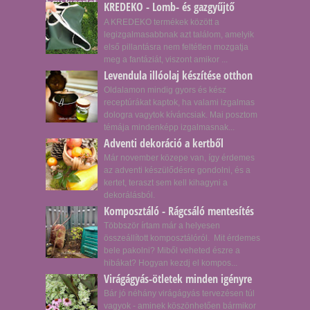
KREDEKO - Lomb- és gazgyűjtő
A KREDEKO termékek között a
legizgalmasabbnak azt találom, amelyik
első pillantásra nem feltétlen mozgatja
meg a fantáziát, viszont amikor ...
Levendula illóolaj készítése otthon
Oldalamon mindig gyors és kész
receptúrákat kaptok, ha valami izgalmas
dologra vagytok kíváncsiak. Mai posztom
témája mindenképp izgalmasnak...
Adventi dekoráció a kertből
Már november közepe van, így érdemes
az adventi készülődésre gondolni, és a
kertet, teraszt sem kell kihagyni a
dekorálásból.
Komposztáló - Rágcsáló mentesítés
Többször írtam már a helyesen
összeállított komposztálóról. Mit érdemes
bele pakolni? Miből veheted észre a
hibákat? Hogyan kezdj el kompos...
Virágágyás-ötletek minden igényre
Bár jó néhány virágágyás tervezésen túl
vagyok - aminek köszönhetően bármikor