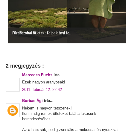
Fürdőszobai ötletek: Talpalatnyi te...
2 megjegyzés :
Mercedes Fuchs
írta...
Ezek nagyon aranyosak!
2011. február 12. 22:42
Borbás Ági
írta...
Nekem is nagyon tetszenek!
Ildi mindig remek ötleteket talál a lakásunk
berendezéséhez.
Az a babzsák, pedig zseniális a mókussal és nyuszival.