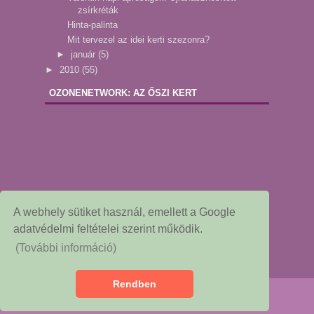
zsírkréták
Hinta-palinta
Mit tervezel az idei kerti szezonra?
►
január
(5)
►
2010
(55)
OZONENETWORK: AZ ŐSZI KERT
A webhely sütiket használ, emellett a Google
adatvédelmi feltételei szerint működik.
(További információ)
Rendben
Copyright © 2015
Dekor és Mentha
Redesigned by: NessieGraf