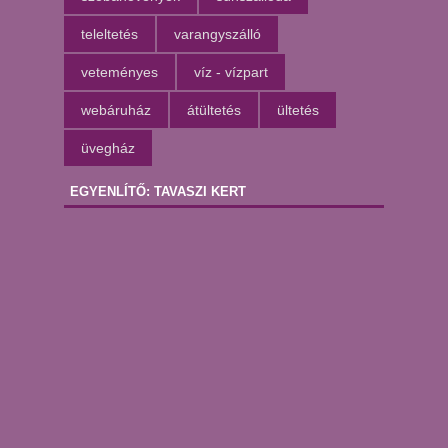
teleltetés
varangyszálló
veteményes
víz - vízpart
webáruház
átültetés
ültetés
üvegház
EGYENLÍTŐ: TAVASZI KERT