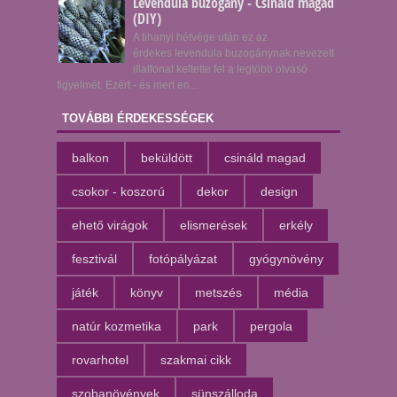
Levendula buzogány - Csináld magad
(DIY)
A tihanyi hétvége után ez az
érdekes levendula buzogánynak nevezett
illatfonat keltette fel a legtöbb olvasó
figyelmét. Ezért - és mert en...
TOVÁBBI ÉRDEKESSÉGEK
balkon
beküldött
csináld magad
csokor - koszorú
dekor
design
ehető virágok
elismerések
erkély
fesztivál
fotópályázat
gyógynövény
játék
könyv
metszés
média
natúr kozmetika
park
pergola
rovarhotel
szakmai cikk
szobanövények
sünszálloda