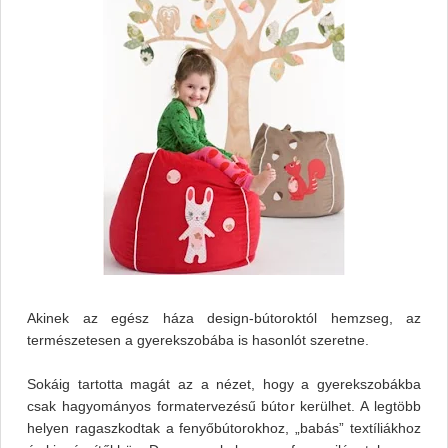
Akinek az egész háza design-bútoroktól hemzseg, az
természetesen a gyerekszobába is hasonlót szeretne.
Sokáig tartotta magát az a nézet, hogy a gyerekszobákba
csak hagyományos formatervezésű bútor kerülhet. A legtöbb
helyen ragaszkodtak a fenyőbútorokhoz, „babás” textíliákhoz