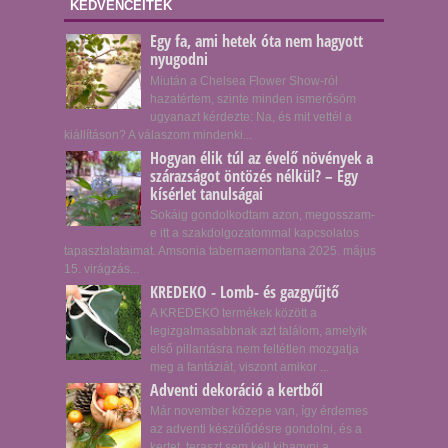
KEDVENCEITEK
Egy fa, ami hetek óta nem hagyott
nyugodni
Miután a Chelsea Flower Show-ról
hazatértem, szinte minden ismerősöm
ugyanazt kérdezte: Na, és mit vettél a
kiállításon? A válaszom mindenki...
Hogyan élik túl az évelő növények a
szárazságot öntözés nélkül? – Egy
kísérlet tanulságai
Sokáig gondolkodtam azon, megosszam-
e itt a szakdolgozatommal kapcsolatos
tapasztalataimat. Amsonia tabernaemontana 2025. május
15. virágzás...
KREDEKO - Lomb- és gazgyűjtő
A KREDEKO termékek között a
legizgalmasabbnak azt találom, amelyik
első pillantásra nem feltétlen mozgatja
meg a fantáziát, viszont amikor ...
Adventi dekoráció a kertből
Már november közepe van, így érdemes
az adventi készülődésre gondolni, és a
kertet, teraszt sem kell kihagyni a