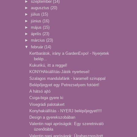
►
szeptember
(14)
►
augusztus
(20)
►
július
(15)
►
június
(16)
►
május
(15)
►
április
(23)
►
március
(23)
▼
február
(14)
Kertbarátok, irány a GardenExpo! - Nyerjetek
belép...
Kukurikú, itt a reggel!
KONYHAkiállítás-Játék nyertesei!
Szalagos mandulafánk - karamell sziruppal
Belépőjegyet egy Petrezselyem fotóért!
A hátsó ajtó
Csiga-biga gyere ki
Visegrádi palotakert
Konyhakiállítás - NYERJ belépőjegyet!!!!
Design a gyerekszobában
Valentin napi apróságok: Egy szeretnivaló
üzenőtábla
Valentin napi apróságok: Újrahasznosított