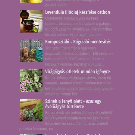
dekorálásból.
Levendula illóolaj készítése otthon
Oldalamon mindig gyors és kész
receptúrákat kaptok, ha valami izgalmas
dologra vagytok kíváncsiak. Mai posztom
témája mindenképp izgalmasnak...
Komposztáló - Rágcsáló mentesítés
Többször írtam már a helyesen
összeállított komposztálóról. Mit érdemes
bele pakolni? Miből veheted észre a
hibákat? Hogyan kezdj el kompos...
Virágágyás-ötletek minden igényre
Bár jó néhány virágágyás tervezésen túl
vagyok - aminek köszönhetően bármikor
lenne ötletem jól párosítható növényekre -
mégis szeretem ker...
Színek a fenyő alatt - azaz egy
évelőágyás története
Ezt az évek óta parlagon heverő területet
növényekkel telepítettem be. Miközben
terveztem és készültem erre az embert
próbáló feladatra, ka...