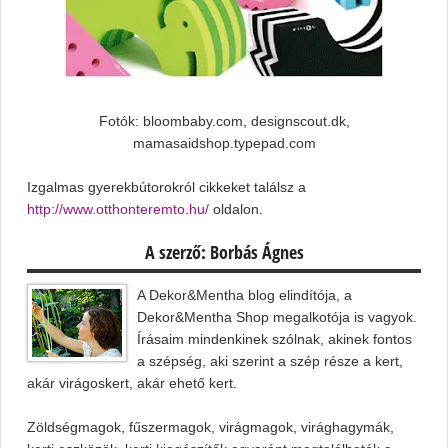
Fotók: bloombaby.com, designscout.dk,
mamasaidshop.typepad.com
Izgalmas gyerekbútorokról cikkeket találsz a
http://www.otthonteremto.hu/
oldalon.
A szerző: Borbás Ágnes
A Dekor&Mentha blog elindítója, a
Dekor&Mentha Shop megalkotója is vagyok.
Írásaim mindenkinek szólnak, akinek fontos
a szépség, aki szerint a szép része a kert,
akár virágoskert, akár ehető kert.
Zöldségmagok, fűszermagok, virágmagok, virághagymák,