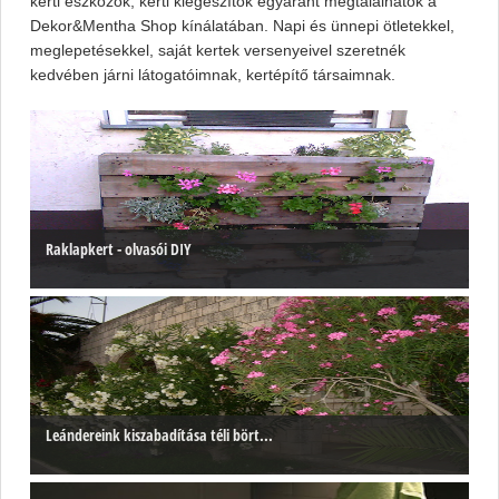
kerti eszközök, kerti kiegészítők egyaránt megtalálhatók a
Dekor&Mentha Shop kínálatában. Napi és ünnepi ötletekkel,
meglepetésekkel, saját kertek versenyeivel szeretnék
kedvében járni látogatóimnak, kertépítő társaimnak.
Raklapkert - olvasói DIY
Leándereink kiszabadítása téli bört...