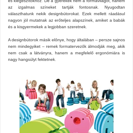
és kiegészítőkhöz. De a gyerekek nem a formavilágot, hanem
az izgalmas színeket tartják fontosnak. Nyugodtan
választhatunk nekik designbútorokat. Ezek mellett ráadásul
nagyon jól mutatnak az erőteljes alapszínek, amiket a babák
és a kisgyermekek a legjobban szeretnek.
A designbútorok másik előnye, hogy általában – persze sajnos
nem mindegyiket – remek formatervezők álmodják meg, akik
nem csak a látványra, hanem a megfelelő ergonómiára is
nagy hangsúlyt fektetnek.