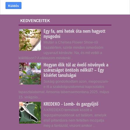
KEDVENCEITEK
Egy fa, ami hetek óta nem hagyott
nyugodni
Miután a Chelsea Flower Show-ról
hazatértem, szinte minden ismerősöm
ugyanazt kérdezte: Na, és mit vettél a
kiállításon? A válaszom mindenki...
Hogyan élik túl az évelő növények a
szárazságot öntözés nélkül? – Egy
kísérlet tanulságai
Sokáig gondolkodtam azon, megosszam-
e itt a szakdolgozatommal kapcsolatos
tapasztalataimat. Amsonia tabernaemontana 2025. május
15. virágzás...
KREDEKO - Lomb- és gazgyűjtő
A KREDEKO termékek között a
legizgalmasabbnak azt találom, amelyik
első pillantásra nem feltétlen mozgatja
meg a fantáziát, viszont amikor ...