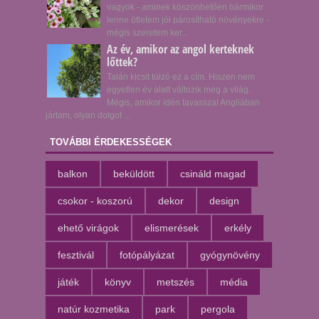
vagyok - aminek köszönhetően bármikor
lenne ötletem jól párosítható növényekre -
mégis szeretem ker...
Az év, amikor az angol kerteknek
lőttek?
Talán kicsit túlzó ez a cím. Hiszen nem
egyetlen év alatt változik meg a világ.
Mégis, amikor idén tavasszal Angliában
jártam, olyan dolgot ...
TOVÁBBI ÉRDEKESSÉGEK
balkon
beküldött
csináld magad
csokor - koszorú
dekor
design
ehető virágok
elismerések
erkély
fesztivál
fotópályázat
gyógynövény
játék
könyv
metszés
média
natúr kozmetika
park
pergola