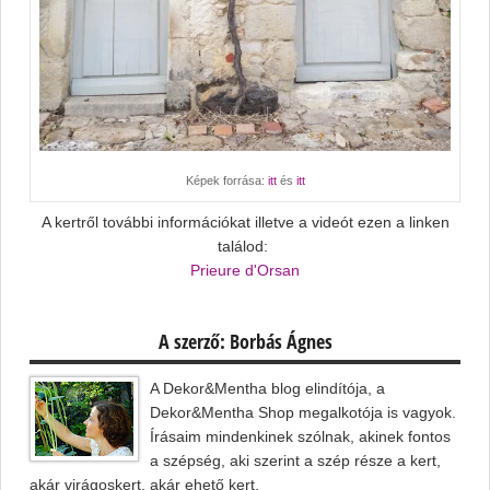
Képek forrása:
itt
és
itt
A kertről további információkat illetve a videót ezen a linken
találod:
Prieure d'Orsan
A szerző: Borbás Ágnes
A Dekor&Mentha blog elindítója, a
Dekor&Mentha Shop megalkotója is vagyok.
Írásaim mindenkinek szólnak, akinek fontos
a szépség, aki szerint a szép része a kert,
akár virágoskert, akár ehető kert.