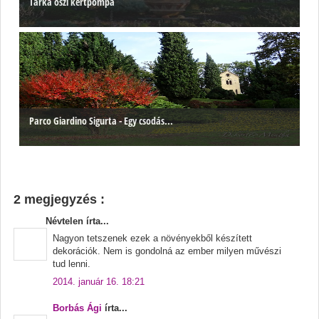
Tarka őszi kertpompa
Parco Giardino Sigurta - Egy csodás...
2 megjegyzés :
Névtelen írta...
Nagyon tetszenek ezek a növényekből készített
dekorációk. Nem is gondolná az ember milyen művészi
tud lenni.
2014. január 16. 18:21
Borbás Ági
írta...