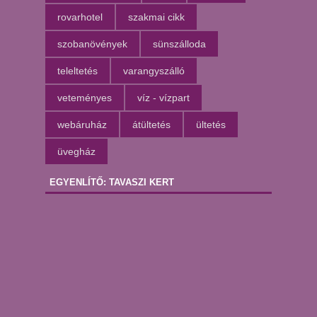
rovarhotel
szakmai cikk
szobanövények
sünszálloda
teleltetés
varangyszálló
veteményes
víz - vízpart
webáruház
átültetés
ültetés
üvegház
EGYENLÍTŐ: TAVASZI KERT