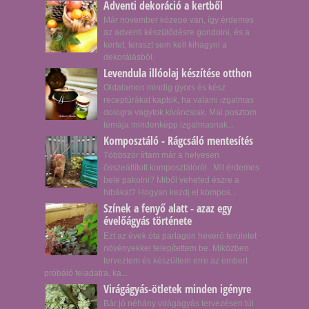
Adventi dekoráció a kertből
Már november közepe van, így érdemes
az adventi készülődésre gondolni, és a
kertet, teraszt sem kell kihagyni a
dekorálásból.
Levendula illóolaj készítése otthon
Oldalamon mindig gyors és kész
receptúrákat kaptok, ha valami izgalmas
dologra vagytok kíváncsiak. Mai posztom
témája mindenképp izgalmasnak...
Komposztáló - Rágcsáló mentesítés
Többször írtam már a helyesen
összeállított komposztálóról. Mit érdemes
bele pakolni? Miből veheted észre a
hibákat? Hogyan kezdj el kompos...
Színek a fenyő alatt - azaz egy
évelőágyás története
Ezt az évek óta parlagon heverő területet
növényekkel telepítettem be. Miközben
terveztem és készültem erre az embert
próbáló feladatra, ka...
Virágágyás-ötletek minden igényre
Bár jó néhány virágágyás tervezésen túl