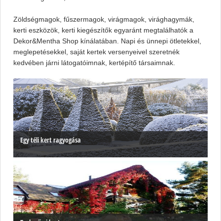
Zöldségmagok, fűszermagok, virágmagok, virághagymák,
kerti eszközök, kerti kiegészítők egyaránt megtalálhatók a
Dekor&Mentha Shop kínálatában. Napi és ünnepi ötletekkel,
meglepetésekkel, saját kertek versenyeivel szeretnék
kedvében járni látogatóimnak, kertépítő társaimnak.
Egy téli kert ragyogása