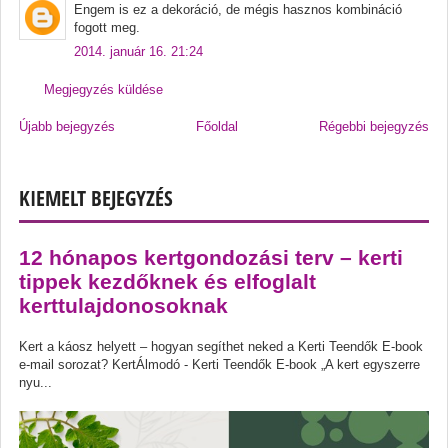
Engem is ez a dekoráció, de mégis hasznos kombináció
fogott meg.
2014. január 16. 21:24
Megjegyzés küldése
Újabb bejegyzés
Főoldal
Régebbi bejegyzés
KIEMELT BEJEGYZÉS
12 hónapos kertgondozási terv – kerti
tippek kezdőknek és elfoglalt
kerttulajdonosoknak
Kert a káosz helyett – hogyan segíthet neked a Kerti Teendők E-book
e-mail sorozat? KertÁlmodó - Kerti Teendők E-book „A kert egyszerre
nyu...