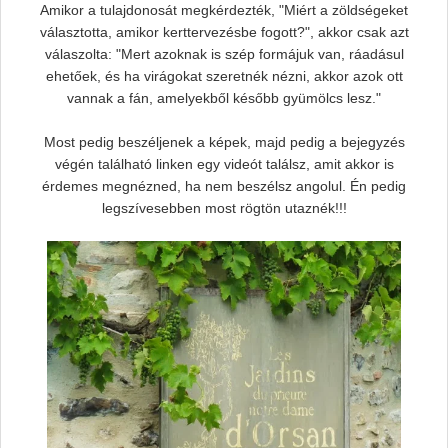
Amikor a tulajdonosát megkérdezték, "Miért a zöldségeket
választotta, amikor kerttervezésbe fogott?", akkor csak azt
válaszolta: "Mert azoknak is szép formájuk van, ráadásul
ehetőek, és ha virágokat szeretnék nézni, akkor azok ott
vannak a fán, amelyekből később gyümölcs lesz."
Most pedig beszéljenek a képek, majd pedig a bejegyzés
végén található linken egy videót találsz, amit akkor is
érdemes megnézned, ha nem beszélsz angolul. Én pedig
legszívesebben most rögtön utaznék!!!