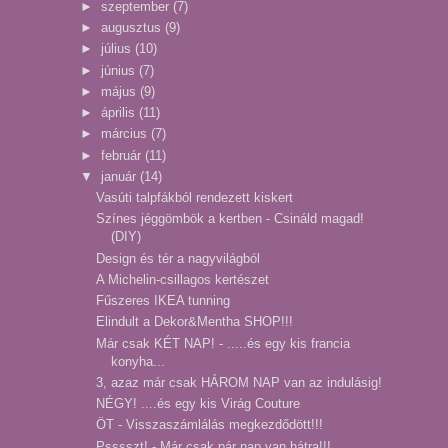
►
szeptember
(7)
►
augusztus
(9)
►
július
(10)
►
június
(7)
►
május
(9)
►
április
(11)
►
március
(7)
►
február
(11)
▼
január
(14)
Vasúti talpfákból rendezett kiskert
Színes jéggömbök a kertben - Csináld magad!
(DIY)
Design és tér a nagyvilágból
A Michelin-csillagos kertészet
Fűszeres IKEA tunning
Elindult a Dekor&Mentha SHOP!!!
Már csak KÉT NAP! - .....és egy kis francia
konyha...
3, azaz már csak HÁROM NAP van az indulásig!
NÉGY! ....és egy kis Virág Couture
ÖT - Visszaszámlálás megkezdődött!!!
Psssszt! - Már csak pár nap van hátra!!!