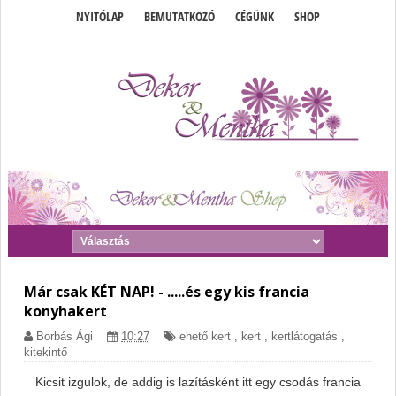
NYITÓLAP
BEMUTATKOZÓ
CÉGÜNK
SHOP
Már csak KÉT NAP! - .....és egy kis francia
konyhakert
Borbás Ági
10:27
ehető kert
,
kert
,
kertlátogatás
,
kitekintő
Kicsit izgulok, de addig is lazításként itt egy csodás francia