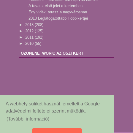
A tavasz első jelei a kertemben
Egy vidéki terasz a nagyvárosban
2013 Leglátogatottabb Hobbikertjei
►
2013
(208)
►
2012
(125)
►
2011
(192)
►
2010
(55)
OZONENETWORK: AZ ŐSZI KERT
A webhely sütiket használ, emellett a Google
adatvédelmi feltételei szerint működik.
(További információ)