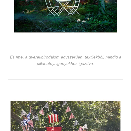
És íme, a gyerekbirodalom egyszerűen, textilekből, mindig a
pillanatnyi igényekhez igazítva.