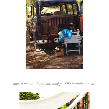
Íme, a fekete - fehér kert design IKEA formába öntve...