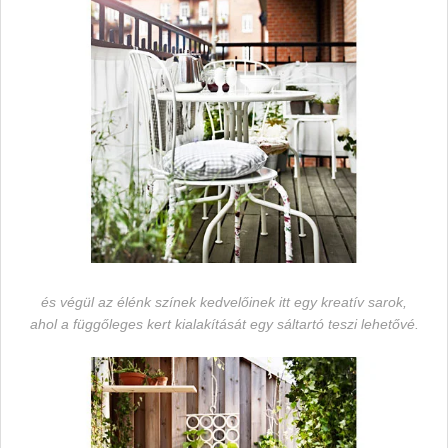
és végül az élénk színek kedvelőinek itt egy kreatív sarok,
ahol a függőleges kert kialakítását egy sáltartó teszi lehetővé.