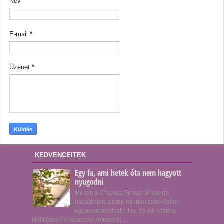
Név
E-mail
*
Üzenet
*
KEDVENCEITEK
Egy fa, ami hetek óta nem hagyott
nyugodni
Miután a Chelsea Flower Show-ról
hazatértem, szinte minden ismerősöm
ugyanazt kérdezte: Na, és mit vettél a
kiállításon? A válaszom mindenki...