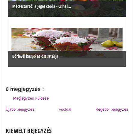
Mécsestartó, a jeges csoda - Csinál...
Bőrlevél kaspó az ősz sztárja
0 megjegyzés :
Megjegyzés küldése
Újabb bejegyzés
Főoldal
Régebbi bejegyzés
KIEMELT BEJEGYZÉS