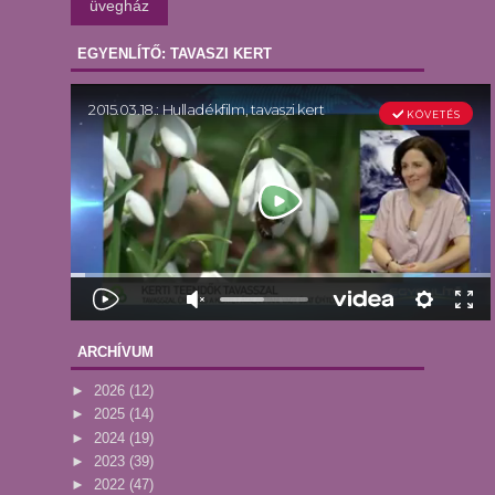
üvegház
EGYENLÍTŐ: TAVASZI KERT
ARCHÍVUM
►
2026
(12)
►
2025
(14)
►
2024
(19)
►
2023
(39)
►
2022
(47)