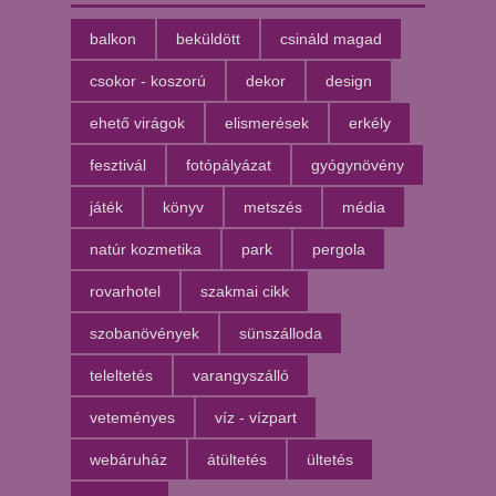
balkon
beküldött
csináld magad
csokor - koszorú
dekor
design
ehető virágok
elismerések
erkély
fesztivál
fotópályázat
gyógynövény
játék
könyv
metszés
média
natúr kozmetika
park
pergola
rovarhotel
szakmai cikk
szobanövények
sünszálloda
teleltetés
varangyszálló
veteményes
víz - vízpart
webáruház
átültetés
ültetés