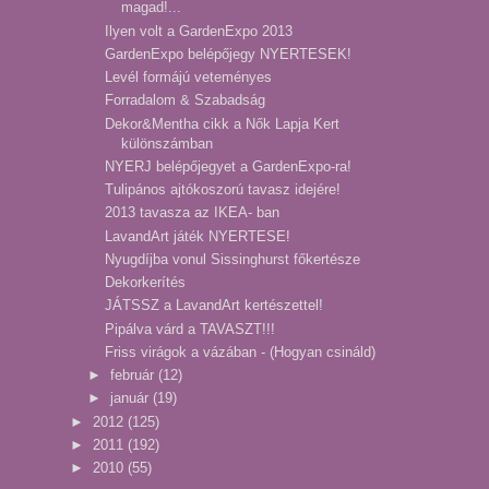
magad!...
Ilyen volt a GardenExpo 2013
GardenExpo belépőjegy NYERTESEK!
Levél formájú veteményes
Forradalom & Szabadság
Dekor&Mentha cikk a Nők Lapja Kert
különszámban
NYERJ belépőjegyet a GardenExpo-ra!
Tulipános ajtókoszorú tavasz idejére!
2013 tavasza az IKEA- ban
LavandArt játék NYERTESE!
Nyugdíjba vonul Sissinghurst főkertésze
Dekorkerítés
JÁTSSZ a LavandArt kertészettel!
Pipálva várd a TAVASZT!!!
Friss virágok a vázában - (Hogyan csináld)
►
február
(12)
►
január
(19)
►
2012
(125)
►
2011
(192)
►
2010
(55)