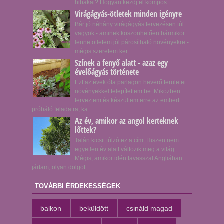
hibákat? Hogyan kezdj el kompos...
Virágágyás-ötletek minden igényre
Bár jó néhány virágágyás tervezésen túl
vagyok - aminek köszönhetően bármikor
lenne ötletem jól párosítható növényekre -
mégis szeretem ker...
Színek a fenyő alatt - azaz egy
évelőágyás története
Ezt az évek óta parlagon heverő területet
növényekkel telepítettem be. Miközben
terveztem és készültem erre az embert
próbáló feladatra, ka...
Az év, amikor az angol kerteknek
lőttek?
Talán kicsit túlzó ez a cím. Hiszen nem
egyetlen év alatt változik meg a világ.
Mégis, amikor idén tavasszal Angliában
jártam, olyan dolgot ...
TOVÁBBI ÉRDEKESSÉGEK
balkon
beküldött
csináld magad