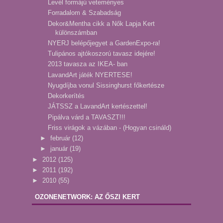
Levél formájú veteményes
Forradalom & Szabadság
Dekor&Mentha cikk a Nők Lapja Kert
különszámban
NYERJ belépőjegyet a GardenExpo-ra!
Tulipános ajtókoszorú tavasz idejére!
2013 tavasza az IKEA- ban
LavandArt játék NYERTESE!
Nyugdíjba vonul Sissinghurst főkertésze
Dekorkerítés
JÁTSSZ a LavandArt kertészettel!
Pipálva várd a TAVASZT!!!
Friss virágok a vázában - (Hogyan csináld)
►
február
(12)
►
január
(19)
►
2012
(125)
►
2011
(192)
►
2010
(55)
OZONENETWORK: AZ ŐSZI KERT