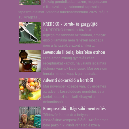
Sokáig gondolkodtam azon, megosszam-
e itt a szakdolgozatommal kapcsolatos
tapasztalataimat. Amsonia tabernaemontana 2025. május
15. virágzás...
KREDEKO - Lomb- és gazgyűjtő
A KREDEKO termékek között a
legizgalmasabbnak azt találom, amelyik
első pillantásra nem feltétlen mozgatja
meg a fantáziát, viszont amikor ...
Levendula illóolaj készítése otthon
Oldalamon mindig gyors és kész
receptúrákat kaptok, ha valami izgalmas
dologra vagytok kíváncsiak. Mai posztom
témája mindenképp izgalmasnak...
Adventi dekoráció a kertből
Már november közepe van, így érdemes
az adventi készülődésre gondolni, és a
kertet, teraszt sem kell kihagyni a
dekorálásból.
Komposztáló - Rágcsáló mentesítés
Többször írtam már a helyesen
összeállított komposztálóról. Mit érdemes
bele pakolni? Miből veheted észre a