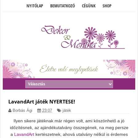
NYITÓLAP
BEMUTATKOZÓ
CÉGÜNK
SHOP
LavandArt játék NYERTESE!
Borbás Ági
23:07
játék
Ilyen sikere játéknak már régen volt, ami köszönhető a jó
időzítésnek, az ajándékutalvány összegének, na meg persze
a
LavandArt
kertészetnek, ahová utalvány nélkül is érdemes