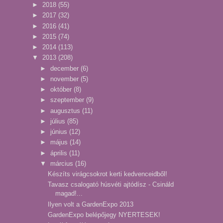
►
2018
(55)
►
2017
(32)
►
2016
(41)
►
2015
(74)
►
2014
(113)
▼
2013
(208)
►
december
(6)
►
november
(5)
►
október
(8)
►
szeptember
(9)
►
augusztus
(11)
►
július
(85)
►
június
(12)
►
május
(14)
►
április
(11)
▼
március
(16)
Készíts virágcsokrot kerti kedvenceidből!
Tavasz csalogató húsvéti ajtódísz - Csináld
magad!...
Ilyen volt a GardenExpo 2013
GardenExpo belépőjegy NYERTESEK!