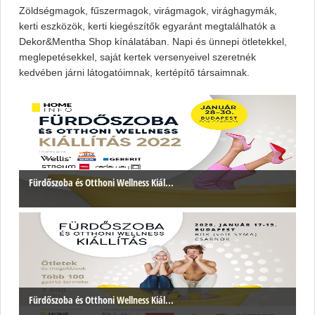
Zöldségmagok, fűszermagok, virágmagok, virághagymák,
kerti eszközök, kerti kiegészítők egyaránt megtalálhatók a
Dekor&Mentha Shop kínálatában. Napi és ünnepi ötletekkel,
meglepetésekkel, saját kertek versenyeivel szeretnék
kedvében járni látogatóimnak, kertépítő társaimnak.
Fürdőszoba és Otthoni Wellness Kiál...
Fürdőszoba és Otthoni Wellness Kiál...