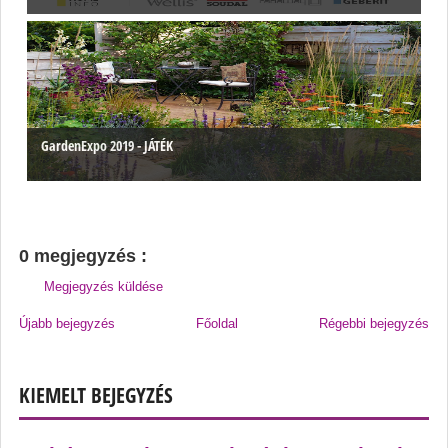
GardenExpo 2019 - JÁTÉK
0 megjegyzés :
Megjegyzés küldése
Újabb bejegyzés
Főoldal
Régebbi bejegyzés
KIEMELT BEJEGYZÉS