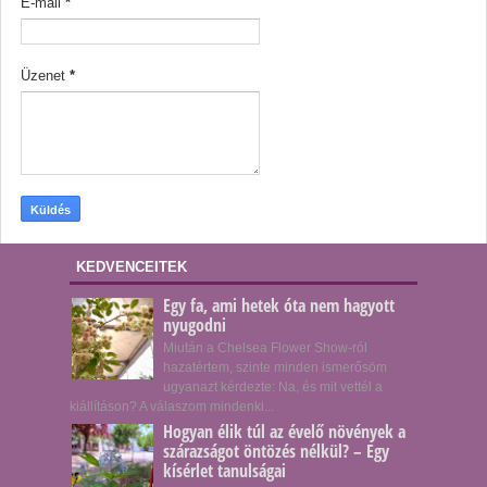
E-mail
*
Üzenet
*
KEDVENCEITEK
Egy fa, ami hetek óta nem hagyott
nyugodni
Miután a Chelsea Flower Show-ról
hazatértem, szinte minden ismerősöm
ugyanazt kérdezte: Na, és mit vettél a
kiállításon? A válaszom mindenki...
Hogyan élik túl az évelő növények a
szárazságot öntözés nélkül? – Egy
kísérlet tanulságai