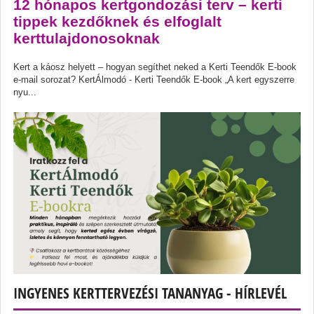
12 hónapos kertgondozási terv – kerti
tippek kezdőknek és elfoglalt
kerttulajdonosoknak
Kert a káosz helyett – hogyan segíthet neked a Kerti Teendők E-book
e-mail sorozat? KertÁlmodó - Kerti Teendők E-book „A kert egyszerre
nyu...
INGYENES KERTTERVEZÉSI TANANYAG - HÍRLEVÉL