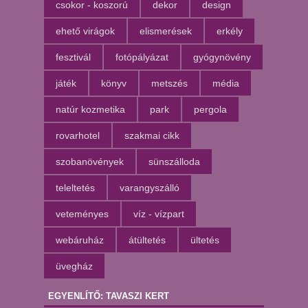
csokor - koszorú
dekor
design
ehető virágok
elismerések
erkély
fesztivál
fotópályázat
gyógynövény
játék
könyv
metszés
média
natúr kozmetika
park
pergola
rovarhotel
szakmai cikk
szobanövények
sünszálloda
teleltetés
varangyszálló
veteményes
víz - vízpart
webáruház
átültetés
ültetés
üvegház
EGYENLÍTŐ: TAVASZI KERT