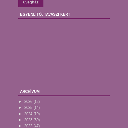
üvegház
EGYENLÍTŐ: TAVASZI KERT
ARCHÍVUM
►
2026
(12)
►
2025
(14)
►
2024
(19)
►
2023
(39)
►
2022
(47)