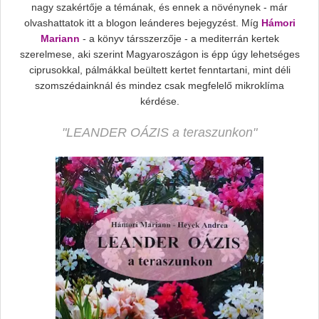
nagy szakértője a témának, és ennek a növénynek - már
olvashattatok itt a blogon leánderes bejegyzést. Míg
Hámori
Mariann
- a könyv társszerzője - a mediterrán kertek
szerelmese, aki szerint Magyaroszágon is épp úgy lehetséges
ciprusokkal, pálmákkal beültett kertet fenntartani, mint déli
szomszédainknál és mindez csak megfelelő mikroklíma
kérdése.
"LEANDER OÁZIS a teraszunkon"