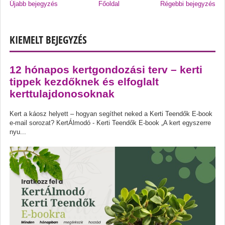
Újabb bejegyzés
Főoldal
Régebbi bejegyzés
KIEMELT BEJEGYZÉS
12 hónapos kertgondozási terv – kerti
tippek kezdőknek és elfoglalt
kerttulajdonosoknak
Kert a káosz helyett – hogyan segíthet neked a Kerti Teendők E-book
e-mail sorozat? KertÁlmodó - Kerti Teendők E-book „A kert egyszerre
nyu...