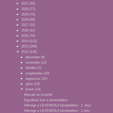
►
2021
(50)
►
2020
(77)
►
2019
(75)
►
2018
(55)
►
2017
(32)
►
2016
(41)
►
2015
(74)
►
2014
(113)
►
2013
(208)
▼
2012
(125)
►
december
(9)
►
november
(12)
►
október
(7)
►
szeptember
(10)
►
augusztus
(10)
►
július
(13)
▼
június
(14)
Rózsák és kísérőik
Egzotikus kert a domboldalon
Hétvége a LEVENDULA bűvöletében - 2. rész
Hétvége a LEVENDULA bűvöletében - 1.rész