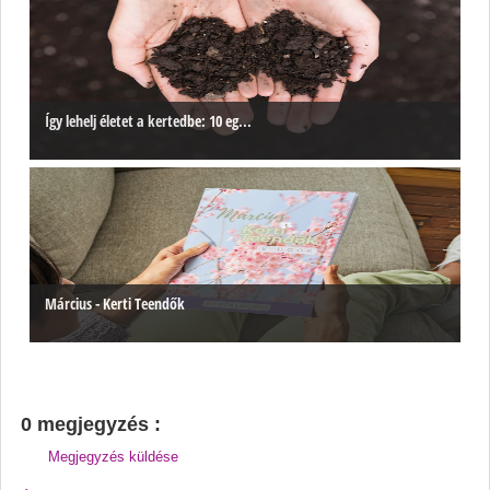
Így lehelj életet a kertedbe: 10 eg...
Március - Kerti Teendők
0 megjegyzés :
Megjegyzés küldése