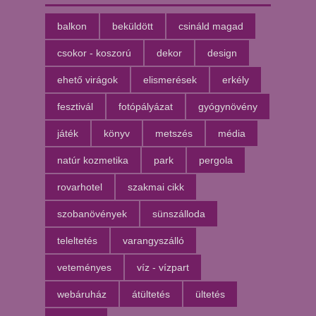
balkon
beküldött
csináld magad
csokor - koszorú
dekor
design
ehető virágok
elismerések
erkély
fesztivál
fotópályázat
gyógynövény
játék
könyv
metszés
média
natúr kozmetika
park
pergola
rovarhotel
szakmai cikk
szobanövények
sünszálloda
teleltetés
varangyszálló
veteményes
víz - vízpart
webáruház
átültetés
ültetés