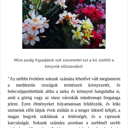
Most pedig fogadjátok sok szeretettel ezt a kis ízelítőt a
könyvük előszavából:
"Az utóbbi években sokunk számára lehetővé vált megismerni
a mediterrán országok természeti környezetét, és
belecsöppenhettünk abba a tarka és könnyed hangulatba is,
amit a görög vagy az olasz városkák mindennapi forgataga
jelent. Ezen élményeket folyamatosan felidézzük, és lelki
szemeink előtt látjuk évek múltán is a tenger lüktető kékjét, a
magas hegyek szikláinak a fehérségét, és a ciprusok
karcsúságát. Sokunk számára azonban a szebbnél szebb