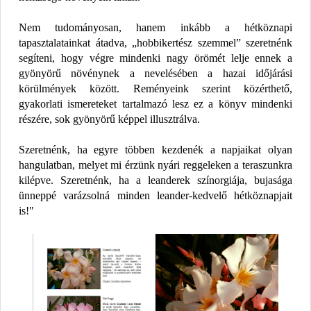
Nem tudományosan, hanem inkább a hétköznapi
tapasztalatainkat átadva, „hobbikertész szemmel” szeretnénk
segíteni, hogy végre mindenki nagy örömét lelje ennek a
gyönyörű növénynek a nevelésében a hazai időjárási
körülmények között. Reményeink szerint közérthető,
gyakorlati ismereteket tartalmazó lesz ez a könyv mindenki
részére, sok gyönyörű képpel illusztrálva.
Szeretnénk, ha egyre többen kezdenék a napjaikat olyan
hangulatban, melyet mi érzünk nyári reggeleken a teraszunkra
kilépve. Szeretnénk, ha a leanderek színorgiája, bujasága
ünneppé varázsolná minden leander-kedvelő hétköznapjait
is!"