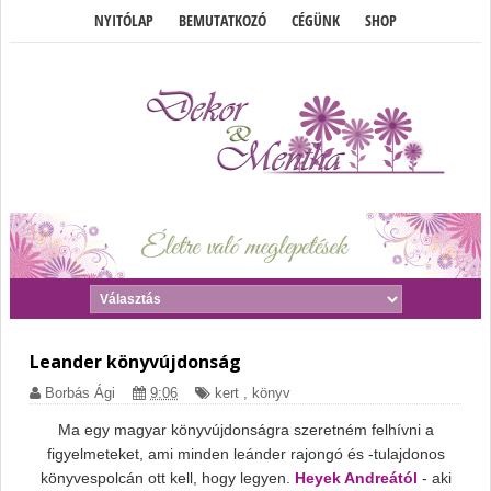
NYITÓLAP
BEMUTATKOZÓ
CÉGÜNK
SHOP
Leander könyvújdonság
Borbás Ági
9:06
kert
,
könyv
Ma egy magyar könyvújdonságra szeretném felhívni a
figyelmeteket, ami minden leánder rajongó és -tulajdonos
könyvespolcán ott kell, hogy legyen.
Heyek Andreától
- aki