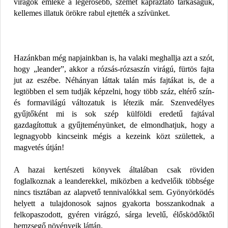
virágok emléke a legerősebb, szemet kápráztató tarkaságuk,
kellemes illatuk örökre rabul ejtették a szívünket.
Hazánkban még napjainkban is, ha valaki meghallja azt a szót,
hogy „leander”, akkor a rózsás-rózsaszín virágú, fürtös fajta
jut az eszébe. Néhányan láttak talán más fajtákat is, de a
legtöbben el sem tudják képzelni, hogy több száz, eltérő szín-
és formavilágú változatuk is létezik már. Szenvedélyes
gyűjtőként mi is sok szép külföldi eredetű fajtával
gazdagítottuk a gyűjteményünket, de elmondhatjuk, hogy a
legnagyobb kincseink mégis a kezeink közt születtek, a
magvetés útján!
A hazai kertészeti könyvek általában csak röviden
foglalkoznak a leanderekkel, miközben a kedvelőik többsége
nincs tisztában az alapvető tennivalókkal sem. Gyönyörködés
helyett a tulajdonosok sajnos gyakorta bosszankodnak a
felkopaszodott, gyéren virágzó, sárga levelű, élősködőktől
hemzsegő növényeik láttán.