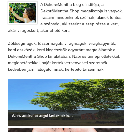
A Dekor&Mentha blog elindítója, a
Dekor&Mentha Shop megalkotója is vagyok.
Írásaim mindenkinek szólnak, akinek fontos
a szépség, aki szerint a szép része a kert,
akár virágoskert, akár ehető kert.
Zöldségmagok, fűszermagok, virágmagok, virághagymák,
kerti eszközök, kerti kiegészítők egyaránt megtalálhatók a
Dekor&Mentha Shop kínálatában. Napi és ünnepi ötletekkel,
meglepetésekkel, saját kertek versenyeivel szeretnék
kedvében járni látogatóimnak, kertépítő társaimnak.
Az év, amikor az angol kerteknek lő...