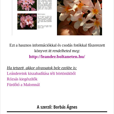
E
zt a hasznos információkkal és csodás fotókkal fűszerezett
könyvet
itt rendelheted meg
:
http://leander.boltaneten.hu/
Ha tetszett, akkor olvassatok bele ezekbe is:
Leándereink kiszabadítása téli börtönükből
Rózsás kiegészítők
Fürdőtó a Malomnál
A szerző: Borbás Ágnes