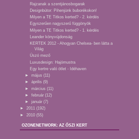
Rajzanak a szentjánosbogarak
Designbútor: Pihenjünk buborékokon!
Milyen a TE Titkos kerted? - 2. kérdés
Egyszerűen nagyszerű függönyök
Milyen a TE Titkos kerted? - 1. kérdés
Leander könyvújdonság
KERTEK 2012 - Ahogyan Chelsea- ben látta a
Világ
Úszó mező
Luxusdesign: Hajómustra
Egy kertre való ötlet - Idéhaven
►
május
(11)
►
április
(9)
►
március
(11)
►
február
(12)
►
január
(7)
►
2011
(192)
►
2010
(55)
OZONENETWORK: AZ ŐSZI KERT