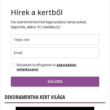
Hírek a kertből
Ha szeretnél kerttel kapcsolatos tanácsokat,
tippetek, akkor itt csatlakozz:
Elolvastam és elfogadom az
adatvédelmi
nyilatkozatot
.
KÜLDÉS
DEKOR&MENTHA KERT VILÁGA