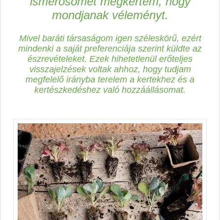
ismerősömet megkértem, hogy
mondjanak véleményt.
Mivel baráti társaságom igen széleskörű, ezért
mindenki a saját preferenciája szerint küldte az
észrevételeket. Ezek hihetetlenül erőteljes
visszajelzések voltak ahhoz, hogy tudjam
megfelelő irányba terelem a kertekhez és a
kertészkedéshez való hozzáállásomat.