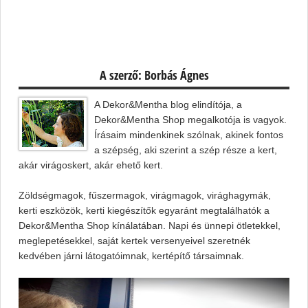
A szerző: Borbás Ágnes
A Dekor&Mentha blog elindítója, a
Dekor&Mentha Shop megalkotója is vagyok.
Írásaim mindenkinek szólnak, akinek fontos
a szépség, aki szerint a szép része a kert,
akár virágoskert, akár ehető kert.
Zöldségmagok, fűszermagok, virágmagok, virághagymák,
kerti eszközök, kerti kiegészítők egyaránt megtalálhatók a
Dekor&Mentha Shop kínálatában. Napi és ünnepi ötletekkel,
meglepetésekkel, saját kertek versenyeivel szeretnék
kedvében járni látogatóimnak, kertépítő társaimnak.