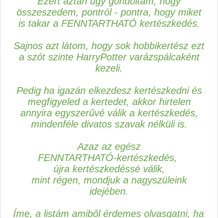
Ezért aztán úgy gondoltam, hogy
összeszedem, pontról - pontra, hogy miket
is takar a FENNTARTHATÓ kertészkedés.
Sajnos azt látom, hogy sok hobbikertész ezt
a szót szinte HarryPotter varázspálcaként
kezeli.
Pedig ha igazán elkezdesz kertészkedni és
megfigyeled a kertedet, akkor hirtelen
annyira egyszerűvé válik a kertészkedés,
mindenféle divatos szavak nélküli is.
Azaz az egész
FENNTARTHATÓ-kertészkedés,
újra kertészkedéssé válik,
mint régen, mondjuk a nagyszüleink
idejében.
Íme, a listám amiből érdemes olvasgatni, ha