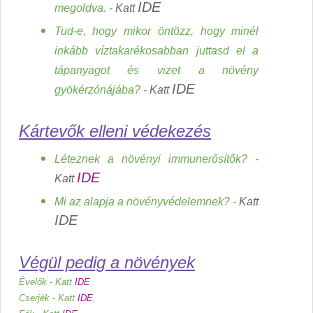
IDE
megoldva. -
Katt
Tud-e, hogy mikor öntözz, hogy minél
inkább víztakarékosabban juttasd el a
tápanyagot és vizet a növény
IDE
gyökérzónájába? -
Katt
Kártevők elleni védekezés
Léteznek a növényi immunerősítők? -
IDE
Katt
Mi az alapja a növényvédelemnek? -
Katt
IDE
Végül pedig a növények
Évelők - Katt
IDE
Cserjék - Katt
IDE
,