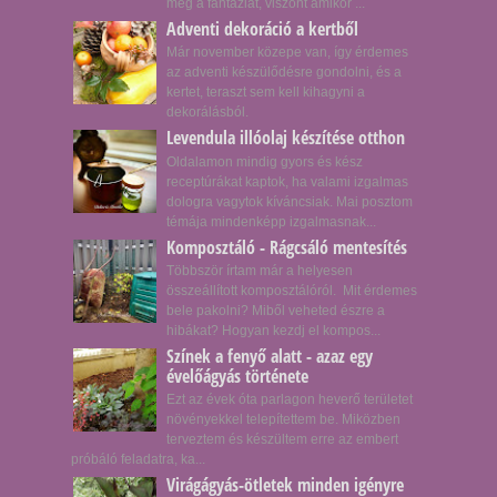
meg a fantáziát, viszont amikor ...
Adventi dekoráció a kertből
Már november közepe van, így érdemes
az adventi készülődésre gondolni, és a
kertet, teraszt sem kell kihagyni a
dekorálásból.
Levendula illóolaj készítése otthon
Oldalamon mindig gyors és kész
receptúrákat kaptok, ha valami izgalmas
dologra vagytok kíváncsiak. Mai posztom
témája mindenképp izgalmasnak...
Komposztáló - Rágcsáló mentesítés
Többször írtam már a helyesen
összeállított komposztálóról. Mit érdemes
bele pakolni? Miből veheted észre a
hibákat? Hogyan kezdj el kompos...
Színek a fenyő alatt - azaz egy
évelőágyás története
Ezt az évek óta parlagon heverő területet
növényekkel telepítettem be. Miközben
terveztem és készültem erre az embert
próbáló feladatra, ka...
Virágágyás-ötletek minden igényre