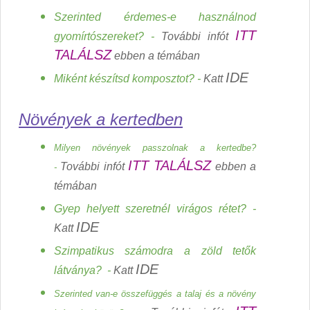
Szerinted érdemes-e használnod
ITT
gyomírtószereket? -
További infót
TALÁLSZ
ebben a témában
IDE
Miként készítsd komposztot? -
Katt
Növények a kertedben
Milyen növények passzolnak a kertedbe?
ITT TALÁLSZ
További infót
ebben a
-
témában
Gyep helyett szeretnél virágos rétet? -
IDE
Katt
Szimpatikus számodra a zöld tetők
IDE
látványa? -
Katt
Szerinted van-e összefüggés a talaj és a növény