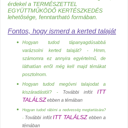
érdekel a TERMÉSZETTEL
EGYÜTTMŰKÖDŐ KERTÉSZKEDÉS
lehetősége, fenntartható formában.
Fontos, hogy ismerd a kerted talaját
Hogyan tudod tápanyagdúsabbá
varázsolni kerted talaját? - Hmm,
számomra ez annyira egyértelmű, de
láthatóan erről még kell majd témákat
posztolnom.
Hogyan tudod megóvni talajodat a
ITT
kiszáradástól? -
További infót
TALÁLSZ
ebben a témában
Hogyan tudod rábírni a nedvesség megtartására?
ITT TALÁLSZ
További infót
ebben a
-
témában