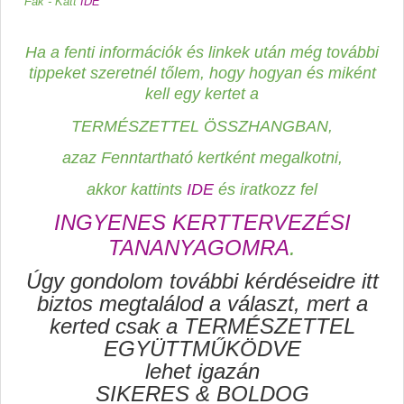
Fák - Katt
IDE
Ha a fenti információk és linkek után még további
tippeket szeretnél tőlem, hogy hogyan és miként
kell egy kertet a
TERMÉSZETTEL ÖSSZHANGBAN,
azaz Fenntartható kertként megalkotni,
akkor kattints
IDE
és iratkozz fel
INGYENES KERTTERVEZÉSI
TANANYAGOMRA
.
Úgy gondolom további kérdéseidre itt
biztos megtalálod a választ, mert a
kerted csak a TERMÉSZETTEL
EGYÜTTMŰKÖDVE
lehet igazán
SIKERES & BOLDOG