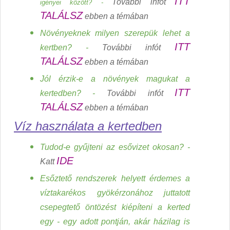
ITT
További infót
igényei között? -
TALÁLSZ
ebben a témában
Növényeknek milyen szerepük lehet a
ITT
kertben? -
További infót
TALÁLSZ
ebben a témában
Jól érzik-e a növények magukat a
ITT
kertedben? -
További infót
TALÁLSZ
ebben a témában
Víz használata a kertedben
Tudod-e gyűjteni az esővizet okosan? -
IDE
Katt
Esőztető rendszerek helyett érdemes a
víztakarékos gyökérzonához juttatott
csepegtető öntözést kiépíteni a kerted
egy - egy adott pontján, akár házilag is