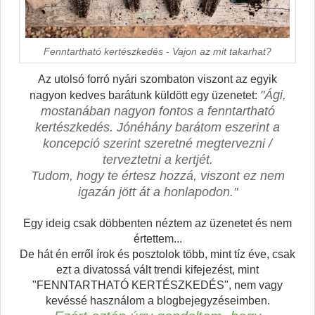
Fenntartható kertészkedés - Vajon az mit takarhat?
Az utolsó forró nyári szombaton viszont az egyik
"Ági,
nagyon kedves barátunk küldött egy üzenetet:
mostanában nagyon fontos a fenntartható
kertészkedés. Jónéhány barátom eszerint a
koncepció szerint szeretné megtervezni /
terveztetni a kertjét.
Tudom, hogy te értesz hozzá, viszont ez nem
igazán jött át a honlapodon."
Egy ideig csak döbbenten néztem az üzenetet és nem
értettem...
De hát én erről írok és posztolok több, mint tíz éve, csak
ezt a divatossá vált trendi kifejezést, mint
"FENNTARTHATÓ KERTÉSZKEDÉS", nem vagy
kevéssé használom a blogbejegyzéseimben.