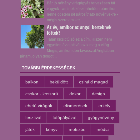
Bár jó néhány virágágyás tervezésen túl
vagyok - aminek köszönhetően bármikor
lenne ötletem jól párosítható növényekre -
mégis szeretem ker...
Az év, amikor az angol kerteknek
lőttek?
Talán kicsit túlzó ez a cím. Hiszen nem
egyetlen év alatt változik meg a világ.
Mégis, amikor idén tavasszal Angliában
jártam, olyan dolgot ...
TOVÁBBI ÉRDEKESSÉGEK
balkon
beküldött
csináld magad
csokor - koszorú
dekor
design
ehető virágok
elismerések
erkély
fesztivál
fotópályázat
gyógynövény
játék
könyv
metszés
média