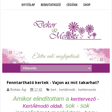
NYITÓLAP
BEMUTATKOZÓ
CÉGÜNK
SHOP
Fenntartható kertek - Vajon az mit takarhat?
Borbás Ági
17:42
kert
,
kertálmodó
,
kerttervezés
Amikor elindítottam a
kerttervező -
, sok - sok
KertÁlmodó oldalt