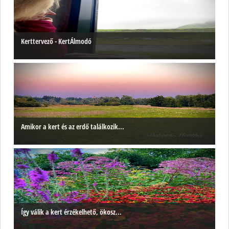
Kerttervező - KertÁlmodó
Amikor a kert és az erdő találkozik...
Így válik a kert érzékelhető, ökosz...