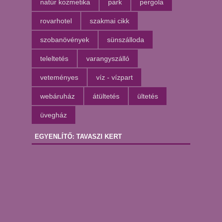
natúr kozmetika
park
pergola
rovarhotel
szakmai cikk
szobanövények
sünszálloda
teleltetés
varangyszálló
veteményes
víz - vízpart
webáruház
átültetés
ültetés
üvegház
EGYENLÍTŐ: TAVASZI KERT