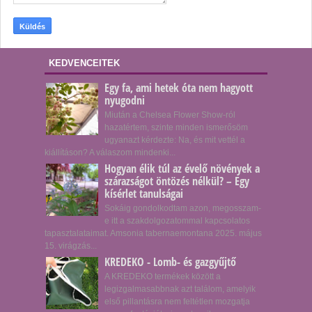
KEDVENCEITEK
Egy fa, ami hetek óta nem hagyott
nyugodni
Miután a Chelsea Flower Show-ról
hazatértem, szinte minden ismerősöm
ugyanazt kérdezte: Na, és mit vettél a
kiállításon? A válaszom mindenki...
Hogyan élik túl az évelő növények a
szárazságot öntözés nélkül? – Egy
kísérlet tanulságai
Sokáig gondolkodtam azon, megosszam-
e itt a szakdolgozatommal kapcsolatos
tapasztalataimat. Amsonia tabernaemontana 2025. május
15. virágzás...
KREDEKO - Lomb- és gazgyűjtő
A KREDEKO termékek között a
legizgalmasabbnak azt találom, amelyik
első pillantásra nem feltétlen mozgatja