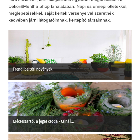
Dekor&Mentha Shop kínálatában. Napi és ünnepi ötletekkel,
meglepetésekkel, saját kertek versenyeivel szeretnék
kedvében járni látogatóimnak, kertépítő társaimnak.
Trendi beltéri növények
Mécsestartó, a jeges csoda - Csinál...