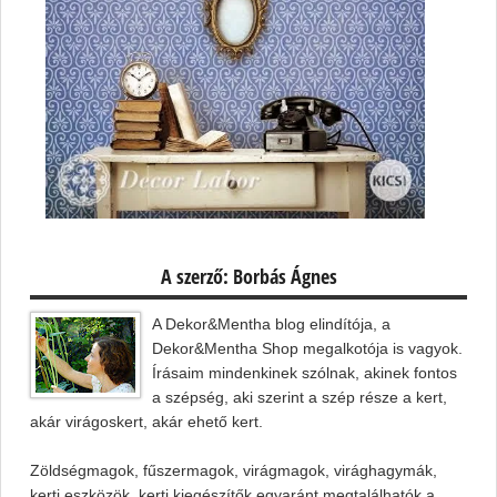
A szerző: Borbás Ágnes
A Dekor&Mentha blog elindítója, a
Dekor&Mentha Shop megalkotója is vagyok.
Írásaim mindenkinek szólnak, akinek fontos
a szépség, aki szerint a szép része a kert,
akár virágoskert, akár ehető kert.
Zöldségmagok, fűszermagok, virágmagok, virághagymák,
kerti eszközök, kerti kiegészítők egyaránt megtalálhatók a