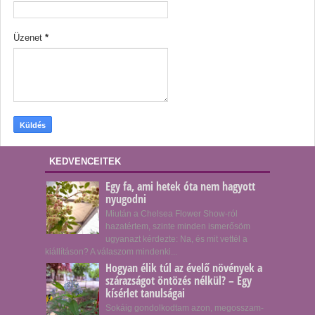
Üzenet
*
KEDVENCEITEK
Egy fa, ami hetek óta nem hagyott
nyugodni
Miután a Chelsea Flower Show-ról
hazatértem, szinte minden ismerősöm
ugyanazt kérdezte: Na, és mit vettél a
kiállításon? A válaszom mindenki...
Hogyan élik túl az évelő növények a
szárazságot öntözés nélkül? – Egy
kísérlet tanulságai
Sokáig gondolkodtam azon, megosszam-