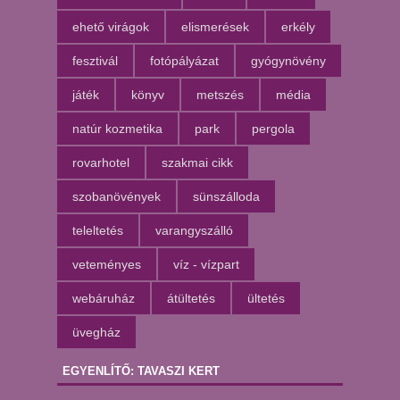
ehető virágok
elismerések
erkély
fesztivál
fotópályázat
gyógynövény
játék
könyv
metszés
média
natúr kozmetika
park
pergola
rovarhotel
szakmai cikk
szobanövények
sünszálloda
teleltetés
varangyszálló
veteményes
víz - vízpart
webáruház
átültetés
ültetés
üvegház
EGYENLÍTŐ: TAVASZI KERT