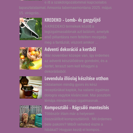
e itt a szakdolgozatommal kapcsolatos
tapasztalataimat. Amsonia tabernaemontana 2025. május
15. virágzás...
KREDEKO - Lomb- és gazgyűjtő
A KREDEKO termékek között a
legizgalmasabbnak azt találom, amelyik
első pillantásra nem feltétlen mozgatja
meg a fantáziát, viszont amikor ...
Adventi dekoráció a kertből
Már november közepe van, így érdemes
az adventi készülődésre gondolni, és a
kertet, teraszt sem kell kihagyni a
dekorálásból.
Levendula illóolaj készítése otthon
Oldalamon mindig gyors és kész
receptúrákat kaptok, ha valami izgalmas
dologra vagytok kíváncsiak. Mai posztom
témája mindenképp izgalmasnak...
Komposztáló - Rágcsáló mentesítés
Többször írtam már a helyesen
összeállított komposztálóról. Mit érdemes
bele pakolni? Miből veheted észre a
hibákat? Hogyan kezdj el kompos...