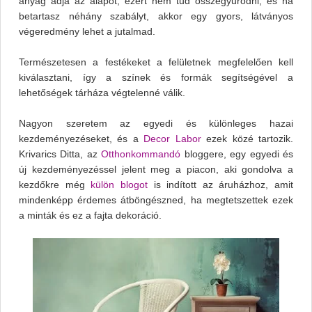
anyag adja az alapot, ezért nem tud összegyűrődni, és ha
betartasz néhány szabályt, akkor egy gyors, látványos
végeredmény lehet a jutalmad.
Természetesen a festékeket a felületnek megfelelően kell
kiválasztani, így a színek és formák segítségével a
lehetőségek tárháza végtelenné válik.
Nagyon szeretem az egyedi és különleges hazai
kezdeményezéseket, és a
Decor Labor
ezek közé tartozik.
Krivarics Ditta, az
Otthonkommandó
bloggere, egy egyedi és
új kezdeményezéssel jelent meg a piacon, aki gondolva a
kezdőkre még
külön blogot
is indított az áruházhoz, amit
mindenképp érdemes átböngészned, ha megtetszettek ezek
a minták és ez a fajta dekoráció.