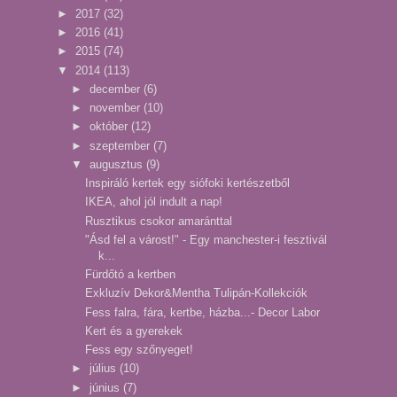
►
2017
(32)
►
2016
(41)
►
2015
(74)
▼
2014
(113)
►
december
(6)
►
november
(10)
►
október
(12)
►
szeptember
(7)
▼
augusztus
(9)
Inspiráló kertek egy siófoki kertészetből
IKEA, ahol jól indult a nap!
Rusztikus csokor amaránttal
"Ásd fel a várost!" - Egy manchester-i fesztivál
k...
Fürdőtó a kertben
Exkluzív Dekor&Mentha Tulipán-Kollekciók
Fess falra, fára, kertbe, házba...- Decor Labor
Kert és a gyerekek
Fess egy szőnyeget!
►
július
(10)
►
június
(7)