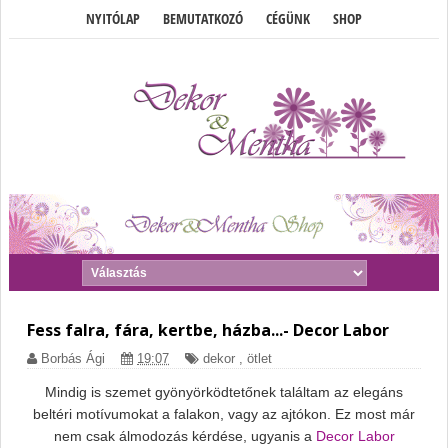
NYITÓLAP
BEMUTATKOZÓ
CÉGÜNK
SHOP
Fess falra, fára, kertbe, házba...- Decor Labor
Borbás Ági
19:07
dekor
,
ötlet
Mindig is szemet gyönyörködtetőnek találtam az elegáns
beltéri motívumokat a falakon, vagy az ajtókon. Ez most már
nem csak álmodozás kérdése, ugyanis a
Decor Labor