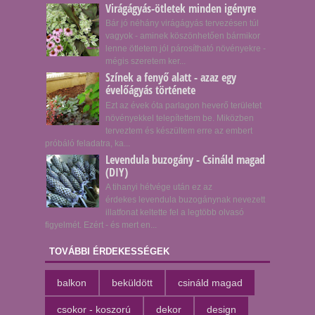
Virágágyás-ötletek minden igényre
Bár jó néhány virágágyás tervezésen túl
vagyok - aminek köszönhetően bármikor
lenne ötletem jól párosítható növényekre -
mégis szeretem ker...
Színek a fenyő alatt - azaz egy
évelőágyás története
Ezt az évek óta parlagon heverő területet
növényekkel telepítettem be. Miközben
terveztem és készültem erre az embert
próbáló feladatra, ka...
Levendula buzogány - Csináld magad
(DIY)
A tihanyi hétvége után ez az
érdekes levendula buzogánynak nevezett
illatfonat keltette fel a legtöbb olvasó
figyelmét. Ezért - és mert en...
TOVÁBBI ÉRDEKESSÉGEK
balkon
beküldött
csináld magad
csokor - koszorú
dekor
design