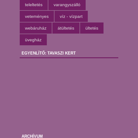
teleltetés
varangyszálló
veteményes
víz - vízpart
webáruház
átültetés
ültetés
üvegház
EGYENLÍTŐ: TAVASZI KERT
ARCHÍVUM