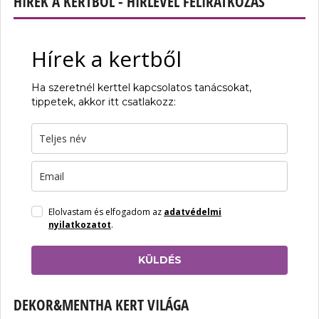
HÍREK A KERTBŐL - HÍRLEVÉL FELIRATKOZÁS
Hírek a kertből
Ha szeretnél kerttel kapcsolatos tanácsokat,
tippetek, akkor itt csatlakozz:
Elolvastam és elfogadom az
adatvédelmi
nyilatkozatot
.
KÜLDÉS
DEKOR&MENTHA KERT VILÁGA