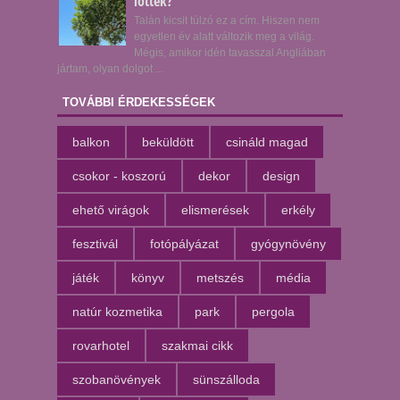
lőttek?
Talán kicsit túlzó ez a cím. Hiszen nem
egyetlen év alatt változik meg a világ.
Mégis, amikor idén tavasszal Angliában
jártam, olyan dolgot ...
TOVÁBBI ÉRDEKESSÉGEK
balkon
beküldött
csináld magad
csokor - koszorú
dekor
design
ehető virágok
elismerések
erkély
fesztivál
fotópályázat
gyógynövény
játék
könyv
metszés
média
natúr kozmetika
park
pergola
rovarhotel
szakmai cikk
szobanövények
sünszálloda