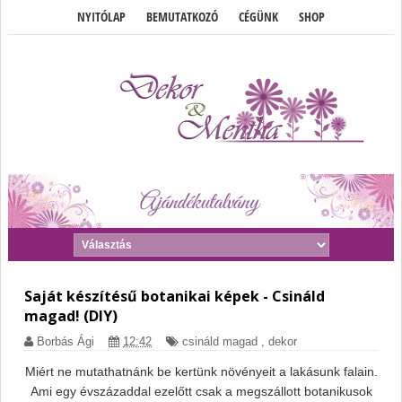
NYITÓLAP
BEMUTATKOZÓ
CÉGÜNK
SHOP
Saját készítésű botanikai képek - Csináld
magad! (DIY)
Borbás Ági
12:42
csináld magad
,
dekor
Miért ne mutathatnánk be kertünk növényeit a lakásunk falain.
Ami egy évszázaddal ezelőtt csak a megszállott botanikusok