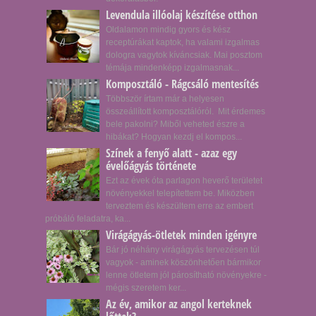
Levendula illóolaj készítése otthon
Oldalamon mindig gyors és kész
receptúrákat kaptok, ha valami izgalmas
dologra vagytok kíváncsiak. Mai posztom
témája mindenképp izgalmasnak...
Komposztáló - Rágcsáló mentesítés
Többször írtam már a helyesen
összeállított komposztálóról. Mit érdemes
bele pakolni? Miből veheted észre a
hibákat? Hogyan kezdj el kompos...
Színek a fenyő alatt - azaz egy
évelőágyás története
Ezt az évek óta parlagon heverő területet
növényekkel telepítettem be. Miközben
terveztem és készültem erre az embert
próbáló feladatra, ka...
Virágágyás-ötletek minden igényre
Bár jó néhány virágágyás tervezésen túl
vagyok - aminek köszönhetően bármikor
lenne ötletem jól párosítható növényekre -
mégis szeretem ker...
Az év, amikor az angol kerteknek