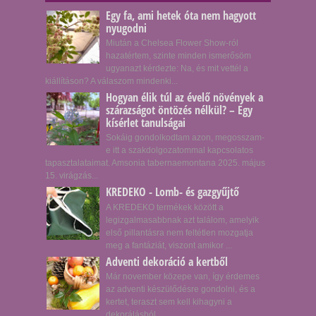
Egy fa, ami hetek óta nem hagyott
nyugodni
Miután a Chelsea Flower Show-ról
hazatértem, szinte minden ismerősöm
ugyanazt kérdezte: Na, és mit vettél a
kiállításon? A válaszom mindenki...
Hogyan élik túl az évelő növények a
szárazságot öntözés nélkül? – Egy
kísérlet tanulságai
Sokáig gondolkodtam azon, megosszam-
e itt a szakdolgozatommal kapcsolatos
tapasztalataimat. Amsonia tabernaemontana 2025. május
15. virágzás...
KREDEKO - Lomb- és gazgyűjtő
A KREDEKO termékek között a
legizgalmasabbnak azt találom, amelyik
első pillantásra nem feltétlen mozgatja
meg a fantáziát, viszont amikor ...
Adventi dekoráció a kertből
Már november közepe van, így érdemes
az adventi készülődésre gondolni, és a
kertet, teraszt sem kell kihagyni a
dekorálásból.