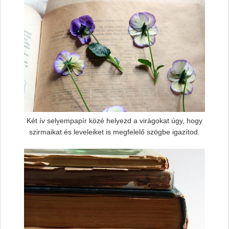
Két ív selyempapír közé helyezd a virágokat úgy, hogy
szirmaikat és leveleiket is megfelelő szögbe igazítod.