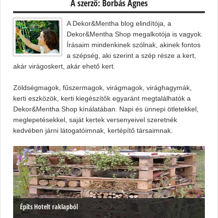
A szerző: Borbás Ágnes
A Dekor&Mentha blog elindítója, a
Dekor&Mentha Shop megalkotója is vagyok.
Írásaim mindenkinek szólnak, akinek fontos
a szépség, aki szerint a szép része a kert,
akár virágoskert, akár ehető kert.
Zöldségmagok, fűszermagok, virágmagok, virághagymák,
kerti eszközök, kerti kiegészítők egyaránt megtalálhatók a
Dekor&Mentha Shop kínálatában. Napi és ünnepi ötletekkel,
meglepetésekkel, saját kertek versenyeivel szeretnék
kedvében járni látogatóimnak, kertépítő társaimnak.
Építs Hotelt raklapból