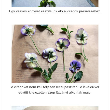
Egy vaskos könyvet készítsünk elő a virágok préseléséhez.
A virágokat nem kell teljesen lecsupaszítani. A leveleikkel
együtt kifejezetten szép látványt alkotnak majd.