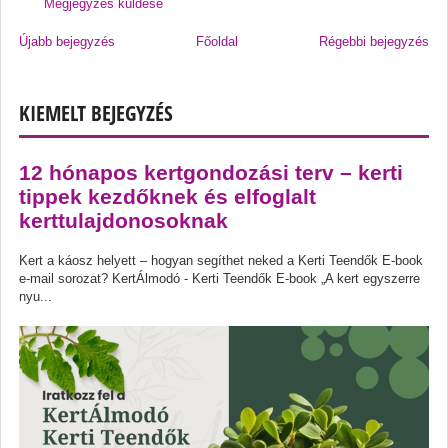
Megjegyzés küldése
Újabb bejegyzés
Főoldal
Régebbi bejegyzés
KIEMELT BEJEGYZÉS
12 hónapos kertgondozási terv – kerti
tippek kezdőknek és elfoglalt
kerttulajdonosoknak
Kert a káosz helyett – hogyan segíthet neked a Kerti Teendők E-book
e-mail sorozat? KertÁlmodó - Kerti Teendők E-book „A kert egyszerre
nyu...