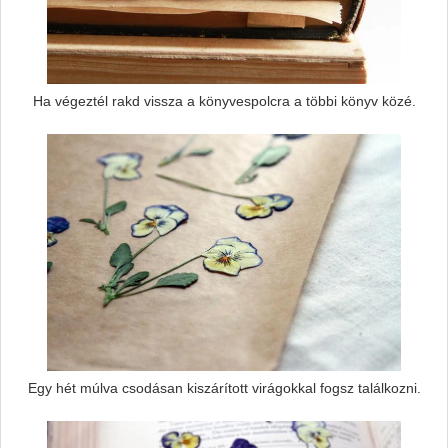
Ha végeztél rakd vissza a könyvespolcra a többi könyv közé.
Egy hét múlva csodásan kiszárított virágokkal fogsz találkozni.