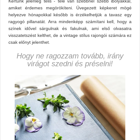
Kertünk jelenleg telis - tele van szebbnél szebb ibolyákkal,
amiket érdemes megörökíteni. Üvegezett képkeret mögé
helyezve hónapokkal később is érzékelhetjük a tavasz egy
ragyogó pillanatát. Arra mindenképp számítani kell, hogy a
színek idővel sárgulnak és fakulnak, ami első olvasatra
visszatetszést kelthet, de a vintage stílus rajongói számára ez
csak előnyt jelenthet.
Hogy ne ragozzam tovább, irány
virágot szedni és préselni!