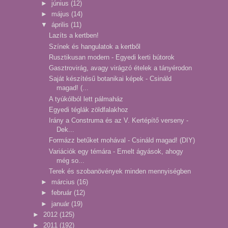
►
június
(12)
►
május
(14)
▼
április
(11)
Lazíts a kertben!
Színek és hangulatok a kertből
Rusztikusan modern - Egyedi kerti bútorok
Gasztrovirág, avagy virágzó ételek a tányérodon
Saját készítésű botanikai képek - Csináld
magad! (...
A tyúkólból lett pálmaház
Egyedi téglák zöldfalakhoz
Irány a Construma és az V. Kertépítő verseny -
Dek...
Formázz betűket mohával - Csináld magad! (DIY)
Variációk egy témára - Emelt ágyások, ahogy
még so...
Terek és szobanövények minden mennyiségben
►
március
(16)
►
február
(12)
►
január
(19)
►
2012
(125)
►
2011
(192)