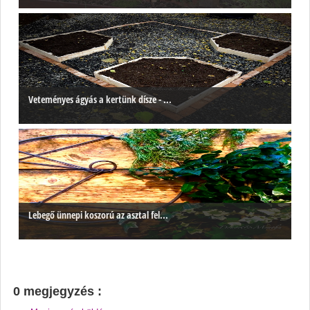
Veteményes ágyás a kertünk dísze - ...
Lebegő ünnepi koszorú az asztal fel...
0 megjegyzés :