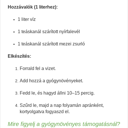
Hozzávalók (1 literhez):
1 liter víz
1 teáskanál szárított nyírfalevél
1 teáskanál szárított mezei zsurló
Elkészítés:
Forrald fel a vizet.
Add hozzá a gyógynövényeket.
Fedd le, és hagyd állni 10–15 percig.
Szűrd le, majd a nap folyamán apránként,
kortyolgatva fogyaszd el.
Mire figyelj a gyógynövényes támogatásnál?