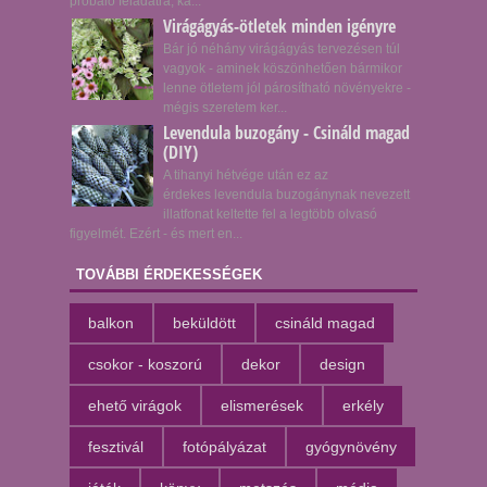
próbáló feladatra, ka...
Virágágyás-ötletek minden igényre
Bár jó néhány virágágyás tervezésen túl
vagyok - aminek köszönhetően bármikor
lenne ötletem jól párosítható növényekre -
mégis szeretem ker...
Levendula buzogány - Csináld magad
(DIY)
A tihanyi hétvége után ez az
érdekes levendula buzogánynak nevezett
illatfonat keltette fel a legtöbb olvasó
figyelmét. Ezért - és mert en...
TOVÁBBI ÉRDEKESSÉGEK
balkon
beküldött
csináld magad
csokor - koszorú
dekor
design
ehető virágok
elismerések
erkély
fesztivál
fotópályázat
gyógynövény