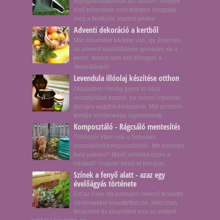
legizgalmasabbnak azt találom, amelyik
első pillantásra nem feltétlen mozgatja
meg a fantáziát, viszont amikor ...
Adventi dekoráció a kertből
Már november közepe van, így érdemes
az adventi készülődésre gondolni, és a
kertet, teraszt sem kell kihagyni a
dekorálásból.
Levendula illóolaj készítése otthon
Oldalamon mindig gyors és kész
receptúrákat kaptok, ha valami izgalmas
dologra vagytok kíváncsiak. Mai posztom
témája mindenképp izgalmasnak...
Komposztáló - Rágcsáló mentesítés
Többször írtam már a helyesen
összeállított komposztálóról. Mit érdemes
bele pakolni? Miből veheted észre a
hibákat? Hogyan kezdj el kompos...
Színek a fenyő alatt - azaz egy
évelőágyás története
Ezt az évek óta parlagon heverő területet
növényekkel telepítettem be. Miközben
terveztem és készültem erre az embert