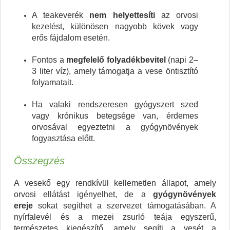
A teakeverék
nem helyettesíti
az orvosi
kezelést, különösen nagyobb kövek vagy
erős fájdalom esetén.
Fontos a
megfelelő folyadékbevitel
(napi 2–
3 liter víz), amely támogatja a vese öntisztító
folyamatait.
Ha valaki rendszeresen gyógyszert szed
vagy krónikus betegsége van, érdemes
orvosával egyeztetni a gyógynövények
fogyasztása előtt.
Összegzés
A vesekő egy rendkívül kellemetlen állapot, amely
orvosi ellátást igényelhet, de a
gyógynövények
ereje
sokat segíthet a szervezet támogatásában. A
nyírfalevél és a mezei zsurló teája egyszerű,
természetes kiegészítő, amely segíti a vesét a