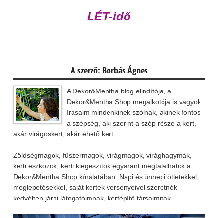
LÉT-idő
A szerző: Borbás Ágnes
A Dekor&Mentha blog elindítója, a
Dekor&Mentha Shop megalkotója is vagyok.
Írásaim mindenkinek szólnak, akinek fontos
a szépség, aki szerint a szép része a kert,
akár virágoskert, akár ehető kert.
Zöldségmagok, fűszermagok, virágmagok, virághagymák,
kerti eszközök, kerti kiegészítők egyaránt megtalálhatók a
Dekor&Mentha Shop kínálatában. Napi és ünnepi ötletekkel,
meglepetésekkel, saját kertek versenyeivel szeretnék
kedvében járni látogatóimnak, kertépítő társaimnak.