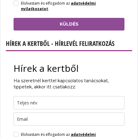
Elolvastam és elfogadom az
adatvédelmi
nyilatkozatot
.
KÜLDÉS
HÍREK A KERTBŐL - HÍRLEVÉL FELIRATKOZÁS
Hírek a kertből
Ha szeretnél kerttel kapcsolatos tanácsokat,
tippetek, akkor itt csatlakozz:
Elolvastam és elfogadom az
adatvédelmi