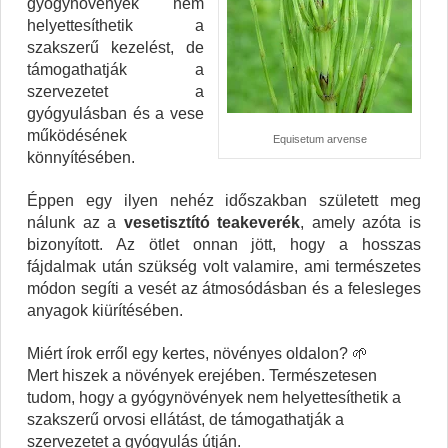
gyógynövények nem
helyettesíthetik a
szakszerű kezelést, de
támogathatják a
szervezetet a
gyógyulásban és a vese
működésének
Equisetum arvense
könnyítésében.
Éppen egy ilyen nehéz időszakban született meg
nálunk az a
vesetisztító teakeverék
, amely azóta is
bizonyított. Az ötlet onnan jött, hogy a hosszas
fájdalmak után szükség volt valamire, ami természetes
módon segíti a vesét az átmosódásban és a felesleges
anyagok kiürítésében.
Miért írok erről egy kertes, növényes oldalon? 🌱
Mert hiszek a növények erejében. Természetesen
tudom, hogy a gyógynövények nem helyettesíthetik a
szakszerű orvosi ellátást, de támogathatják a
szervezetet a gyógyulás útján.