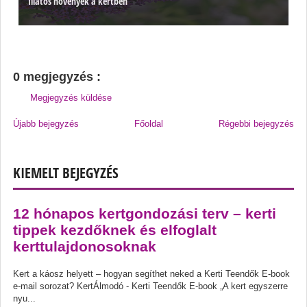
Illatos növények a kertben
0 megjegyzés :
Megjegyzés küldése
Újabb bejegyzés
Főoldal
Régebbi bejegyzés
KIEMELT BEJEGYZÉS
12 hónapos kertgondozási terv – kerti
tippek kezdőknek és elfoglalt
kerttulajdonosoknak
Kert a káosz helyett – hogyan segíthet neked a Kerti Teendők E-book
e-mail sorozat? KertÁlmodó - Kerti Teendők E-book „A kert egyszerre
nyu...