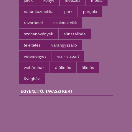
játék
könyv
metszés
média
natúr kozmetika
park
pergola
rovarhotel
szakmai cikk
szobanövények
sünszálloda
teleltetés
varangyszálló
veteményes
víz - vízpart
webáruház
átültetés
ültetés
üvegház
EGYENLÍTŐ: TAVASZI KERT