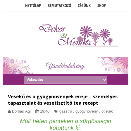
NYITÓLAP
BEMUTATKOZÓ
CÉGÜNK
SHOP
Vesekő és a gyógynövények ereje – személyes
tapasztalat és vesetisztító tea recept
Borbás Ági
19:40
gasztro
,
gyógynövény
,
ötletek
Múlt héten pénteken a sürgősségin
kötöttünk ki.