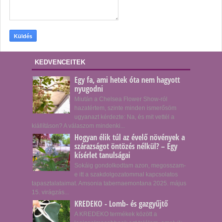
KEDVENCEITEK
Egy fa, ami hetek óta nem hagyott
nyugodni
Miután a Chelsea Flower Show-ról
hazatértem, szinte minden ismerősöm
ugyanazt kérdezte: Na, és mit vettél a
kiállításon? A válaszom mindenki...
Hogyan élik túl az évelő növények a
szárazságot öntözés nélkül? – Egy
kísérlet tanulságai
Sokáig gondolkodtam azon, megosszam-
e itt a szakdolgozatommal kapcsolatos
tapasztalataimat. Amsonia tabernaemontana 2025. május
15. virágzás...
KREDEKO - Lomb- és gazgyűjtő
A KREDEKO termékek között a