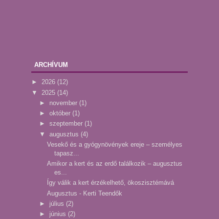
ARCHÍVUM
►
2026
(12)
▼
2025
(14)
►
november
(1)
►
október
(1)
►
szeptember
(1)
▼
augusztus
(4)
Vesekő és a gyógynövények ereje – személyes
tapasz...
Amikor a kert és az erdő találkozik – augusztus
es...
Így válik a kert érzékelhető, ökoszisztémává
Augusztus - Kerti Teendők
►
július
(2)
►
június
(2)