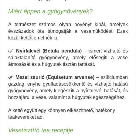
Miért éppen a gyógynövények?
A természet számos olyan növényt kínál, amelyek
évszázadok óta támogatják a veseműködést. Ezek
közül kettőt emelnék ki:
🌿
Nyírfalevél (Betula pendula)
– ismert vízhajtó és
salaktalanító gyógynövény, amely elősegíti a vese
átmosását és a húgyutak tisztán tartását.
🌿
Mezei zsurló (Equisetum arvense)
– szilíciumban
gazdag, enyhe gyulladáscsökkentő és vízhajtó hatású
gyógynövény, amely kiegészíti a nyírfalevél hatását, és
hozzájárul a vese, valamint a húgyutak egészségéhez.
A kettő együtt egy könnyen elkészíthető, hatékony
teakeveréket ad.
Vesetisztító tea receptje