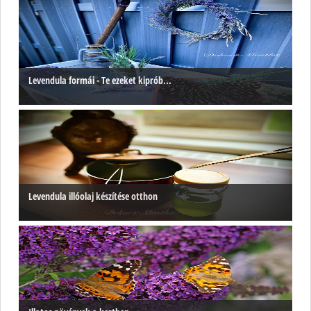
Levendula formái - Te ezeket kiprób...
Levendula illóolaj készítése otthon