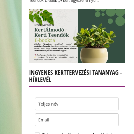
Teendők E-book „A kert egyszerre nyu...
INGYENES KERTTERVEZÉSI TANANYAG -
HÍRLEVÉL