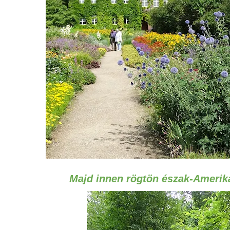
Majd innen rögtön észak-Amerik