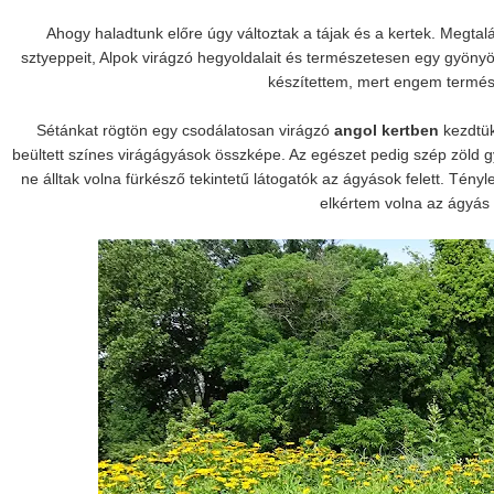
Ahogy haladtunk előre úgy változtak a tájak és a kertek. Megtalá
sztyeppeit, Alpok virágzó hegyoldalait és természetesen egy gyön
készítettem, mert engem termés
Sétánkat rögtön egy csodálatosan virágzó
angol kertben
kezdtük
beültett színes virágágyások összképe. Az egészet pedig szép zöld gyep
ne álltak volna fürkésző tekintetű látogatók az ágyások felett. Tény
elkértem volna az ágyás t