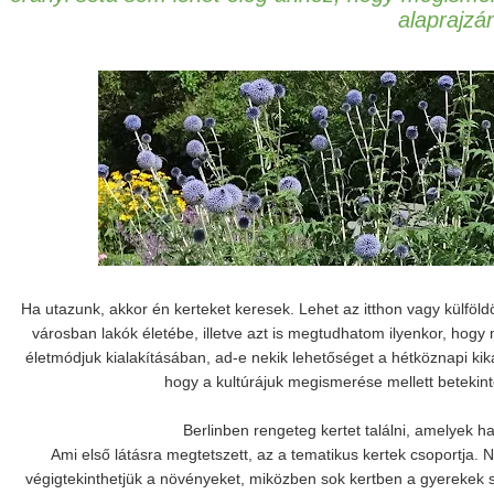
alaprajzá
Ha utazunk, akkor én kerteket keresek. Lehet az itthon vagy külföld
városban lakók életébe, illetve azt is megtudhatom ilyenkor, hogy
életmódjuk kialakításában, ad-e nekik lehetőséget a hétköznapi ki
hogy a kultúrájuk megismerése mellett betekint
Berlinben rengeteg kertet találni, amelyek ha
Ami első látásra megtetszett, az a tematikus kertek csoportja.
végigtekinthetjük a növényeket, miközben sok kertben a gyerekek sz