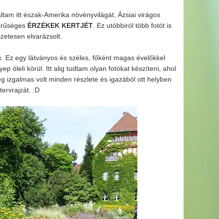
ltam itt észak-Amerika növényvilágát, Ázsiai virágos
yörűséges
ÉRZÉKEK KERTJÉT
. Ez utóbbiról több fotót is
zetesen elvarázsolt.
. Ez egy látványos és széles, főként magas évelőkkel
 öleli körül. Itt alig tudtam olyan fotókat készíteni, ahol
leg izgalmas volt minden részlete és igazából ott helyben
ervrajzát. :D