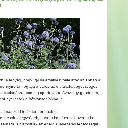
n.
ön, a lényeg, hogy így valamelyest belelátok az abban a
 mennyire támogatja a város az ott lakókat egészséges
kapcsolódásra, esetleg sportolásra. Azaz úgy gondolom,
ést nyerhetek a hétköznapjaikba is.
talmas zöld felületen terülnek el.
 Nem csak tájegységek, hanem kontinensek szerint is
ámára is biztosítják az energia levezetés lehetőségét.