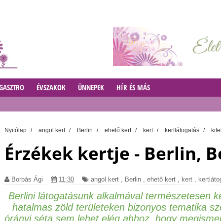
GASZTRO
ÉVSZAKOK
ÜNNEPEK
HÍR ÉS MÁS
Nyitólap
/
angol kert
/
Berlin
/
ehető kert
/
kert
/
kertlátogatás
/
kit
Érzékek kertje - Berlin, 
Borbás Ági
11:30
angol kert
,
Berlin
,
ehető kert
,
kert
,
kertlát
Berlini látogatásunk alkalmával természetesen k
hatalmas zöld területeken bizonyos tematika sze
órányi séta sem lehet elég ahhoz, hogy megismer