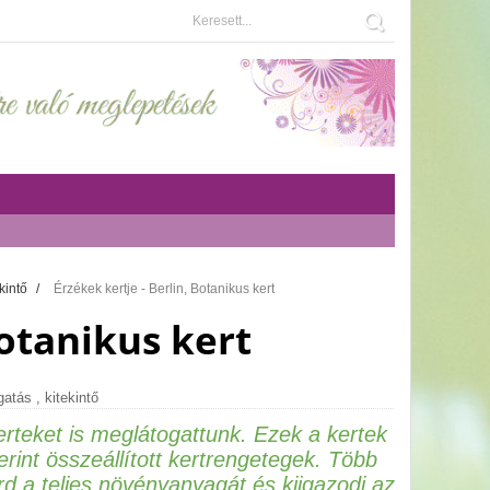
ekintő
/
Érzékek kertje - Berlin, Botanikus kert
Botanikus kert
ogatás
,
kitekintő
erteket is meglátogattunk. Ezek a kertek
rint összeállított kertrengetegek. Több
d a teljes növényanyagát és kiigazodj az