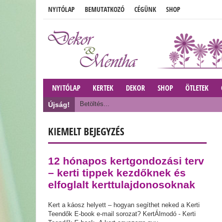
NYITÓLAP
BEMUTATKOZÓ
CÉGÜNK
SHOP
NYITÓLAP
KERTEK
DEKOR
SHOP
ÖTLETEK
Betöltés...
Újság!
KIEMELT BEJEGYZÉS
12 hónapos kertgondozási terv
– kerti tippek kezdőknek és
elfoglalt kerttulajdonosoknak
Kert a káosz helyett – hogyan segíthet neked a Kerti
Teendők E-book e-mail sorozat? KertÁlmodó - Kerti