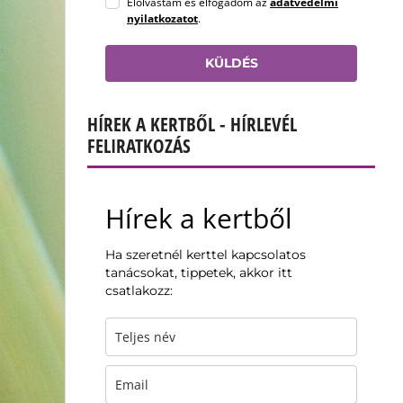
Elolvastam és elfogadom az
adatvédelmi
nyilatkozatot
.
KÜLDÉS
HÍREK A KERTBŐL - HÍRLEVÉL
FELIRATKOZÁS
Hírek a kertből
Ha szeretnél kerttel kapcsolatos
tanácsokat, tippetek, akkor itt
csatlakozz: