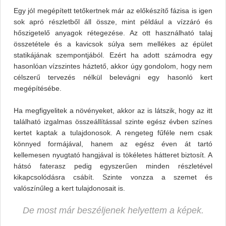
Egy jól megépített tetőkertnek már az előkészítő fázisa is igen
sok apró részletből áll össze, mint például a vízzáró és
hőszigetelő anyagok rétegezése. Az ott használható talaj
összetétele és a kavicsok súlya sem mellékes az épület
statikájának szempontjából. Ezért ha adott számodra egy
hasonlóan vízszintes háztető, akkor úgy gondolom, hogy nem
célszerű tervezés nélkül belevágni egy hasonló kert
megépítésébe.
Ha megfigyelitek a növényeket, akkor az is látszik, hogy az itt
található izgalmas összeállítással szinte egész évben színes
kertet kaptak a tulajdonosok. A rengeteg fűféle nem csak
könnyed formájával, hanem az egész éven át tartó
kellemesen nyugtató hangjával is tökéletes hátteret biztosít. A
hátsó faterasz pedig egyszerűen minden részletével
kikapcsolódásra csábít. Szinte vonzza a szemet és
valószínűleg a kert tulajdonosait is.
De most már beszéljenek helyettem a képek.