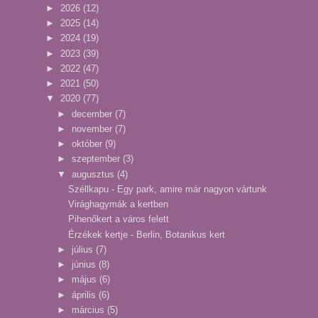
►
2026
(12)
►
2025
(14)
►
2024
(19)
►
2023
(39)
►
2022
(47)
►
2021
(50)
▼
2020
(77)
►
december
(7)
►
november
(7)
►
október
(9)
►
szeptember
(3)
▼
augusztus
(4)
Széllkapu - Egy park, amire már nagyon vártunk
Virághagymák a kertben
Pihenőkert a város felett
Érzékek kertje - Berlin, Botanikus kert
►
július
(7)
►
június
(8)
►
május
(6)
►
április
(6)
►
március
(5)