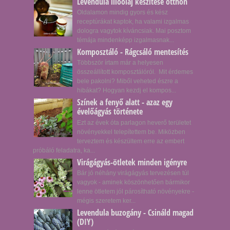
Levendula illóolaj készítése otthon
Oldalamon mindig gyors és kész
receptúrákat kaptok, ha valami izgalmas
dologra vagytok kíváncsiak. Mai posztom
témája mindenképp izgalmasnak...
Komposztáló - Rágcsáló mentesítés
Többször írtam már a helyesen
összeállított komposztálóról. Mit érdemes
bele pakolni? Miből veheted észre a
hibákat? Hogyan kezdj el kompos...
Színek a fenyő alatt - azaz egy
évelőágyás története
Ezt az évek óta parlagon heverő területet
növényekkel telepítettem be. Miközben
terveztem és készültem erre az embert
próbáló feladatra, ka...
Virágágyás-ötletek minden igényre
Bár jó néhány virágágyás tervezésen túl
vagyok - aminek köszönhetően bármikor
lenne ötletem jól párosítható növényekre -
mégis szeretem ker...
Levendula buzogány - Csináld magad
(DIY)