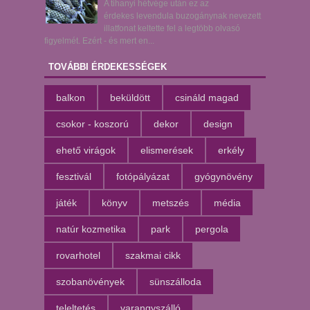
A tihanyi hétvége után ez az
érdekes levendula buzogánynak nevezett
illatfonat keltette fel a legtöbb olvasó
figyelmét. Ezért - és mert en...
TOVÁBBI ÉRDEKESSÉGEK
balkon
beküldött
csináld magad
csokor - koszorú
dekor
design
ehető virágok
elismerések
erkély
fesztivál
fotópályázat
gyógynövény
játék
könyv
metszés
média
natúr kozmetika
park
pergola
rovarhotel
szakmai cikk
szobanövények
sünszálloda
teleltetés
varangyszálló