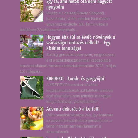
Egy fa, ami hetek óta nem hagyott
nyugodni
Miután a Chelsea Flower Show-ról
hazatértem, szinte minden ismerősöm
ugyanazt kérdezte: Na, és mit vettél a
kiállításon? A válaszom mindenki...
Hogyan élik túl az évelő növények a
szárazságot öntözés nélkül? – Egy
kísérlet tanulságai
Sokáig gondolkodtam azon, megosszam-
e itt a szakdolgozatommal kapcsolatos
tapasztalataimat. Amsonia tabernaemontana 2025. május
15. virágzás...
KREDEKO - Lomb- és gazgyűjtő
A KREDEKO termékek között a
legizgalmasabbnak azt találom, amelyik
első pillantásra nem feltétlen mozgatja
meg a fantáziát, viszont amikor ...
Adventi dekoráció a kertből
Már november közepe van, így érdemes
az adventi készülődésre gondolni, és a
kertet, teraszt sem kell kihagyni a
dekorálásból.