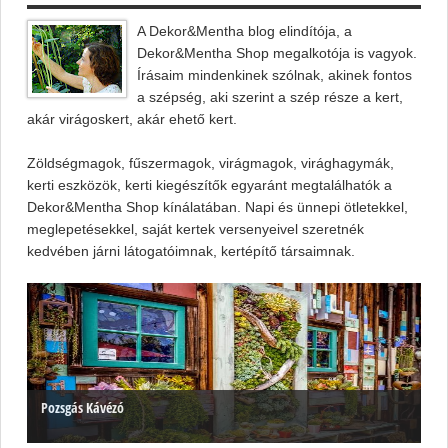
A Dekor&Mentha blog elindítója, a
Dekor&Mentha Shop megalkotója is vagyok.
Írásaim mindenkinek szólnak, akinek fontos
a szépség, aki szerint a szép része a kert,
akár virágoskert, akár ehető kert.
Zöldségmagok, fűszermagok, virágmagok, virághagymák,
kerti eszközök, kerti kiegészítők egyaránt megtalálhatók a
Dekor&Mentha Shop kínálatában. Napi és ünnepi ötletekkel,
meglepetésekkel, saját kertek versenyeivel szeretnék
kedvében járni látogatóimnak, kertépítő társaimnak.
Pozsgás Kávézó