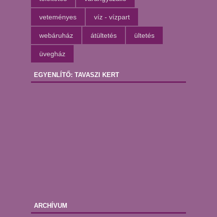
veteményes
víz - vízpart
webáruház
átültetés
ültetés
üvegház
EGYENLÍTŐ: TAVASZI KERT
ARCHÍVUM