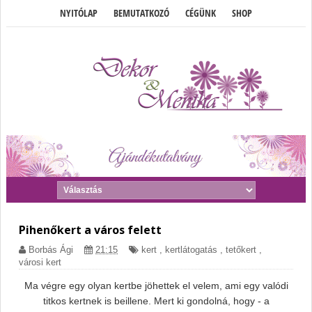
NYITÓLAP
BEMUTATKOZÓ
CÉGÜNK
SHOP
Pihenőkert a város felett
Borbás Ági
21:15
kert
,
kertlátogatás
,
tetőkert
,
városi kert
Ma végre egy olyan kertbe jöhettek el velem, ami egy valódi
titkos kertnek is beillene. Mert ki gondolná, hogy - a