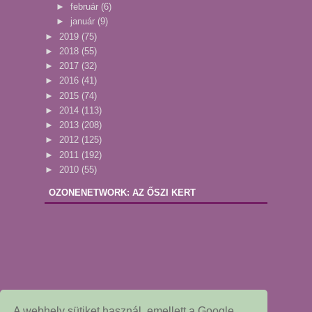
►
február
(6)
►
január
(9)
►
2019
(75)
►
2018
(55)
►
2017
(32)
►
2016
(41)
►
2015
(74)
►
2014
(113)
►
2013
(208)
►
2012
(125)
►
2011
(192)
►
2010
(55)
OZONENETWORK: AZ ŐSZI KERT
A webhely sütiket használ, emellett a Google