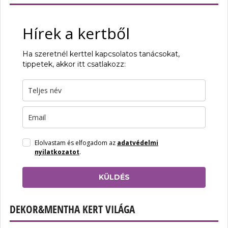
Hírek a kertből
Ha szeretnél kerttel kapcsolatos tanácsokat,
tippetek, akkor itt csatlakozz:
Elolvastam és elfogadom az
adatvédelmi
nyilatkozatot
.
KÜLDÉS
DEKOR&MENTHA KERT VILÁGA