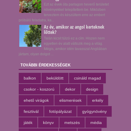
Ezt az évek óta parlagon heverő területet
növényekkel telepítettem be. Miközben
terveztem és készültem erre az embert
próbáló feladatra, ka...
Az év, amikor az angol kerteknek
lőttek?
Talán kicsit túlzó ez a cím. Hiszen nem
egyetlen év alatt változik meg a világ.
Mégis, amikor idén tavasszal Angliában
jártam, olyan dolgot ...
TOVÁBBI ÉRDEKESSÉGEK
balkon
beküldött
csináld magad
csokor - koszorú
dekor
design
ehető virágok
elismerések
erkély
fesztivál
fotópályázat
gyógynövény
játék
könyv
metszés
média