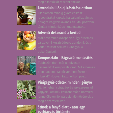
meg a fantáziát, viszont amikor ...
Levendula illóolaj készítése otthon
Oldalamon mindig gyors és kész
receptúrákat kaptok, ha valami izgalmas
dologra vagytok kíváncsiak. Mai posztom
témája mindenképp izgalmasnak...
Adventi dekoráció a kertből
Már november közepe van, így érdemes
az adventi készülődésre gondolni, és a
kertet, teraszt sem kell kihagyni a
dekorálásból.
Komposztáló - Rágcsáló mentesítés
Többször írtam már a helyesen
összeállított komposztálóról. Mit érdemes
bele pakolni? Miből veheted észre a
hibákat? Hogyan kezdj el kompos...
Virágágyás-ötletek minden igényre
Bár jó néhány virágágyás tervezésen túl
vagyok - aminek köszönhetően bármikor
lenne ötletem jól párosítható növényekre -
mégis szeretem ker...
Színek a fenyő alatt - azaz egy
évelőágyás története