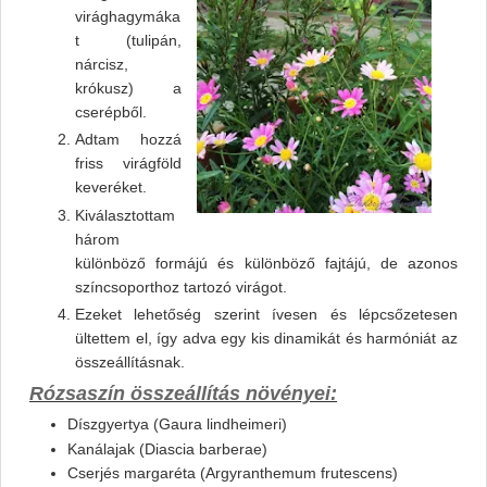
virághagymáka
t (tulipán,
nárcisz,
krókusz) a
cserépből.
Adtam hozzá
friss virágföld
keveréket.
Kiválasztottam
három
különböző formájú és különböző fajtájú, de azonos
színcsoporthoz tartozó virágot.
Ezeket lehetőség szerint ívesen és lépcsőzetesen
ültettem el, így adva egy kis dinamikát és harmóniát az
összeállításnak.
Rózsaszín összeállítás növényei:
Díszgyertya (Gaura lindheimeri)
Kanálajak (Diascia barberae)
Cserjés margaréta (Argyranthemum frutescens)