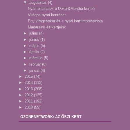
▼
augusztus
(4)
Nyári pillanatok a Dekor&Mentha kertből
Virágos nyári konténer
Egy virágcsokor és a nyári kert impressziója
Madaraink és kertjeink
►
július
(4)
►
június
(1)
►
május
(5)
►
április
(2)
►
március
(5)
►
február
(6)
►
január
(4)
►
2015
(74)
►
2014
(113)
►
2013
(208)
►
2012
(125)
►
2011
(192)
►
2010
(55)
OZONENETWORK: AZ ŐSZI KERT