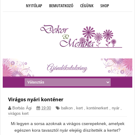
NYITÓLAP
BEMUTATKOZÓ
CÉGÜNK
SHOP
Virágos nyári konténer
Borbás Ági
19:00
balkon
,
kert
,
konténerkert
,
nyár
,
virágos kert
Mi legyen a sorsa azoknak a virágos cserepeknek, amelyek
egészen kora tavasztól nyár elejéig díszítették a kertet?