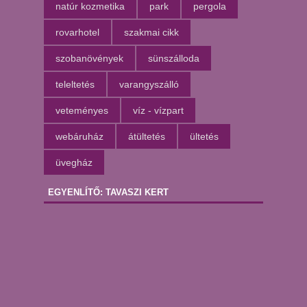
natúr kozmetika
park
pergola
rovarhotel
szakmai cikk
szobanövények
sünszálloda
teleltetés
varangyszálló
veteményes
víz - vízpart
webáruház
átültetés
ültetés
üvegház
EGYENLÍTŐ: TAVASZI KERT