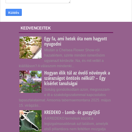
KEDVENCEITEK
Egy fa, ami hetek óta nem hagyott
nyugodni
Miután a Chelsea Flower Show-ról
hazatértem, szinte minden ismerősöm
ugyanazt kérdezte: Na, és mit vettél a
kiállításon? A válaszom mindenki...
Hogyan élik túl az évelő növények a
szárazságot öntözés nélkül? – Egy
kísérlet tanulságai
Sokáig gondolkodtam azon, megosszam-
e itt a szakdolgozatommal kapcsolatos
tapasztalataimat. Amsonia tabernaemontana 2025. május
15. virágzás...
KREDEKO - Lomb- és gazgyűjtő
A KREDEKO termékek között a
legizgalmasabbnak azt találom, amelyik
első pillantásra nem feltétlen mozgatja