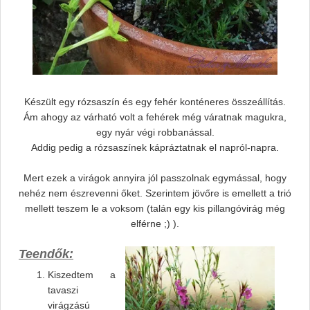
Készült egy rózsaszín és egy fehér konténeres összeállítás.
Ám ahogy az várható volt a fehérek még váratnak magukra,
egy nyár végi robbanással.
Addig pedig a rózsaszínek kápráztatnak el napról-napra.
Mert ezek a virágok annyira jól passzolnak egymással, hogy
nehéz nem észrevenni őket. Szerintem jövőre is emellett a trió
mellett teszem le a voksom (talán egy kis pillangóvirág még
elférne ;) ).
Teendők:
Kiszedtem a
tavaszi
virágzású