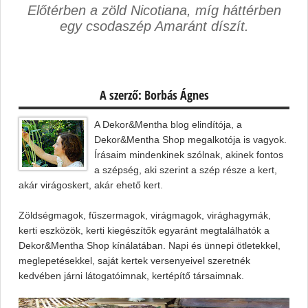
Előtérben a zöld Nicotiana, míg háttérben
egy csodaszép Amaránt díszít.
A szerző: Borbás Ágnes
A Dekor&Mentha blog elindítója, a
Dekor&Mentha Shop megalkotója is vagyok.
Írásaim mindenkinek szólnak, akinek fontos
a szépség, aki szerint a szép része a kert,
akár virágoskert, akár ehető kert.
Zöldségmagok, fűszermagok, virágmagok, virághagymák,
kerti eszközök, kerti kiegészítők egyaránt megtalálhatók a
Dekor&Mentha Shop kínálatában. Napi és ünnepi ötletekkel,
meglepetésekkel, saját kertek versenyeivel szeretnék
kedvében járni látogatóimnak, kertépítő társaimnak.