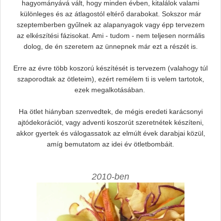
hagyományává vált, hogy minden évben, kitalálok valami
különleges és az átlagostól eltérő darabokat. Sokszor már
szeptemberben gyűlnek az alapanyagok vagy épp tervezem
az elkészítési fázisokat. Ami - tudom - nem teljesen normális
dolog, de én szeretem az ünnepnek már ezt a részét is.
Erre az évre több koszorú készítését is tervezem (valahogy túl
szaporodtak az ötleteim), ezért remélem ti is velem tartotok,
ezek megalkotásában.
Ha ötlet hiányban szenvedtek, de mégis eredeti karácsonyi
ajtódekorációt, vagy adventi koszorút szeretnétek készíteni,
akkor gyertek és válogassatok az elmúlt évek darabjai közül,
amíg bemutatom az idei év ötletbombáit.
2010-ben