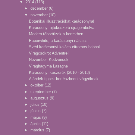
▼
2014
(113)
►
december
(6)
▼
november
(10)
Botanikai illusztrációkat karácsonyra!
Karácsonyi ajtókoszorú újragombolva
Modern tábortüzek a kertekben
Paperwhite, a karácsonyi nárcisz
Svéd karácsonyi kalács citromos habbal
Virágcsokrot Adventre!
Novemberi Kedvencek
Virághagyma Lasagne
Karácsonyi koszorúk (2010 - 2013)
Ajándék tippek kertészkedni vágyóknak
►
október
(12)
►
szeptember
(7)
►
augusztus
(9)
►
július
(10)
►
június
(7)
►
május
(9)
►
április
(11)
►
március
(7)