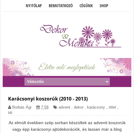
NYITÓLAP
BEMUTATKOZÓ
CÉGÜNK
SHOP
Karácsonyi koszorúk (2010 - 2013)
Borbás Ági
7:58
advent
,
dekor
,
karácsony
,
ötlet
,
tél
Az elmúlt években szép sorban készültek az adventi koszorúk
vagy épp karácsonyi ajtódekorációk, és lassan már a blog