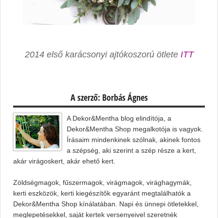
2014 első karácsonyi ajtókoszorú ötlete
ITT
A szerző: Borbás Ágnes
A Dekor&Mentha blog elindítója, a
Dekor&Mentha Shop megalkotója is vagyok.
Írásaim mindenkinek szólnak, akinek fontos
a szépség, aki szerint a szép része a kert,
akár virágoskert, akár ehető kert.
Zöldségmagok, fűszermagok, virágmagok, virághagymák,
kerti eszközök, kerti kiegészítők egyaránt megtalálhatók a
Dekor&Mentha Shop kínálatában. Napi és ünnepi ötletekkel,
meglepetésekkel, saját kertek versenyeivel szeretnék