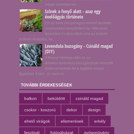
mégis szeretem ker...
Színek a fenyő alatt - azaz egy
évelőágyás története
Ezt az évek óta parlagon heverő területet
növényekkel telepítettem be. Miközben
terveztem és készültem erre az embert
próbáló feladatra, ka...
Levendula buzogány - Csináld magad
(DIY)
A tihanyi hétvége után ez az
érdekes levendula buzogánynak nevezett
illatfonat keltette fel a legtöbb olvasó
figyelmét. Ezért - és mert en...
TOVÁBBI ÉRDEKESSÉGEK
balkon
beküldött
csináld magad
csokor - koszorú
dekor
design
ehető virágok
elismerések
erkély
fesztivál
fotópályázat
gyógynövény