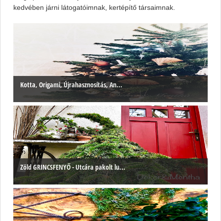
kedvében járni látogatóimnak, kertépítő társaimnak.
Kotta, Origami, Újrahasznosítás, An...
Zöld GRINCSFENYŐ - Utcára pakolt lu...