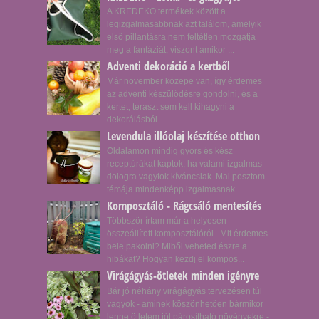
A KREDEKO termékek között a
legizgalmasabbnak azt találom, amelyik
első pillantásra nem feltétlen mozgatja
meg a fantáziát, viszont amikor ...
Adventi dekoráció a kertből
Már november közepe van, így érdemes
az adventi készülődésre gondolni, és a
kertet, teraszt sem kell kihagyni a
dekorálásból.
Levendula illóolaj készítése otthon
Oldalamon mindig gyors és kész
receptúrákat kaptok, ha valami izgalmas
dologra vagytok kíváncsiak. Mai posztom
témája mindenképp izgalmasnak...
Komposztáló - Rágcsáló mentesítés
Többször írtam már a helyesen
összeállított komposztálóról. Mit érdemes
bele pakolni? Miből veheted észre a
hibákat? Hogyan kezdj el kompos...
Virágágyás-ötletek minden igényre
Bár jó néhány virágágyás tervezésen túl
vagyok - aminek köszönhetően bármikor
lenne ötletem jól párosítható növényekre -