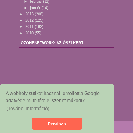
►
február
(11)
►
január
(14)
►
2013
(208)
►
2012
(125)
►
2011
(192)
►
2010
(55)
OZONENETWORK: AZ ŐSZI KERT
A webhely sütiket használ, emellett a Google
adatvédelmi feltételei szerint működik.
(További információ)
Rendben
Copyright © 2015
Dekor és Mentha
Redesigned by: NessieGraf