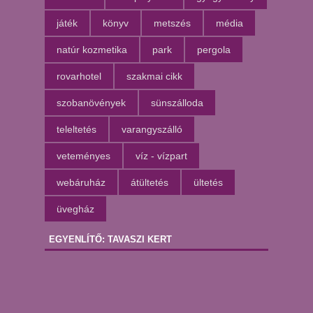
játék
könyv
metszés
média
natúr kozmetika
park
pergola
rovarhotel
szakmai cikk
szobanövények
sünszálloda
teleltetés
varangyszálló
veteményes
víz - vízpart
webáruház
átültetés
ültetés
üvegház
EGYENLÍTŐ: TAVASZI KERT