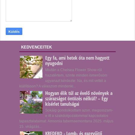
KEDVENCEITEK
Egy fa, ami hetek óta nem hagyott
nyugodni
Miután a Chelsea Flower Show-ról
hazatértem, szinte minden ismerősöm
ugyanazt kérdezte: Na, és mit vettél a
kiállításon? A válaszom mindenki...
Hogyan élik túl az évelő növények a
szárazságot öntözés nélkül? – Egy
kísérlet tanulságai
Sokáig gondolkodtam azon, megosszam-
e itt a szakdolgozatommal kapcsolatos
tapasztalataimat. Amsonia tabernaemontana 2025. május
15. virágzás...
KREDEKO - Lomb- és gazgyűjtő