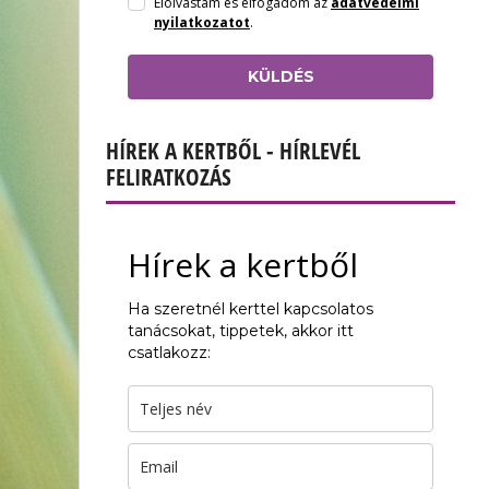
Elolvastam és elfogadom az
adatvédelmi
nyilatkozatot
.
KÜLDÉS
HÍREK A KERTBŐL - HÍRLEVÉL
FELIRATKOZÁS
Hírek a kertből
Ha szeretnél kerttel kapcsolatos
tanácsokat, tippetek, akkor itt
csatlakozz: