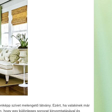
enképp szívet melengető látvány. Ezért, ha valakinek már
m, hogy egy különleges sorozat kinyomtatásával és