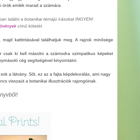
mi örök emlék marad a számára.
ában találni a botanikai témájú írásokat INGYEN!
növények
című kötetét.
l, majd kattintásával találhatjuk meg. A rajzok minősége
ár csak ki kell másolni a számodra szimpatikus képeket
énymásoló cég segítségével kinyomtatni.
sok a látvány. Sőt, ez az a fajta képdekorálás, ami nagy
s visszaút a botanikai illusztrációk rajongóinak.
nyvből!