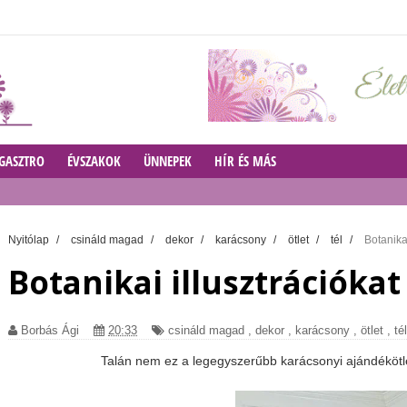
GASZTRO
ÉVSZAKOK
ÜNNEPEK
HÍR ÉS MÁS
Nyitólap
/
csináld magad
/
dekor
/
karácsony
/
ötlet
/
tél
/
Botanika
Botanikai illusztrációka
Borbás Ági
20:33
csináld magad
,
dekor
,
karácsony
,
ötlet
,
tél
Talán nem ez a legegyszerűbb karácsonyi ajándéköt