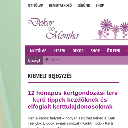
NYITÓLAP
BEMUTATKOZÓ
CÉGÜNK
SHOP
NYITÓLAP
KERTEK
DEKOR
SHOP
ÖTLETEK
Betöltés...
Újság!
KIEMELT BEJEGYZÉS
12 hónapos kertgondozási terv
– kerti tippek kezdőknek és
elfoglalt kerttulajdonosoknak
Kert a káosz helyett – hogyan segíthet neked a Kerti
Teendők E-book e-mail sorozat? KertÁlmodó - Kerti