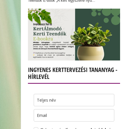
Teendők E-book „A kert egyszerre nyu...
INGYENES KERTTERVEZÉSI TANANYAG -
HÍRLEVÉL