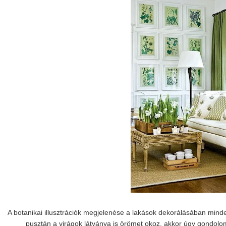
A botanikai illusztrációk megjelenése a lakások dekorálásában mind
pusztán a virágok látványa is örömet okoz, akkor úgy gondolo