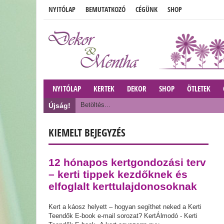
NYITÓLAP
BEMUTATKOZÓ
CÉGÜNK
SHOP
NYITÓLAP
KERTEK
DEKOR
SHOP
ÖTLETEK
Betöltés...
Újság!
KIEMELT BEJEGYZÉS
12 hónapos kertgondozási terv
– kerti tippek kezdőknek és
elfoglalt kerttulajdonosoknak
Kert a káosz helyett – hogyan segíthet neked a Kerti
Teendők E-book e-mail sorozat? KertÁlmodó - Kerti