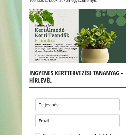
Teendők E-book „A kert egyszerre nyu...
INGYENES KERTTERVEZÉSI TANANYAG -
HÍRLEVÉL