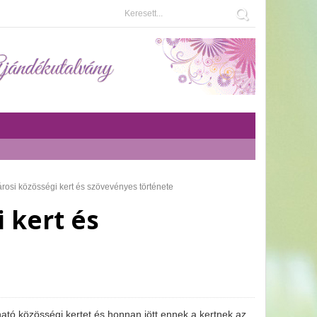
rosi közösségi kert és szövevényes története
 kert és
ható közösségi kertet és honnan jött ennek a kertnek az