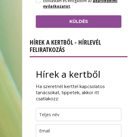
Elolvastam és elfogadom az
adatvédelmi
nyilatkozatot
.
KÜLDÉS
HÍREK A KERTBŐL - HÍRLEVÉL
FELIRATKOZÁS
Hírek a kertből
Ha szeretnél kerttel kapcsolatos
tanácsokat, tippetek, akkor itt
csatlakozz: