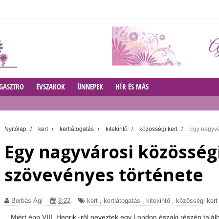
GASZTRO
ÉVSZAKOK
ÜNNEPEK
HÍR ÉS MÁS
Nyitólap
/
kert
/
kertlátogatás
/
kitekintő
/
közösségi kert
/
Egy nagyvá
Egy nagyvárosi közösségi
szövevényes története
Borbás Ági
8:22
kert
,
kertlátogatás
,
kitekintő
,
közösségi kert
Miért épp VIII. Henrik -ről neveztek egy London északi részén talál