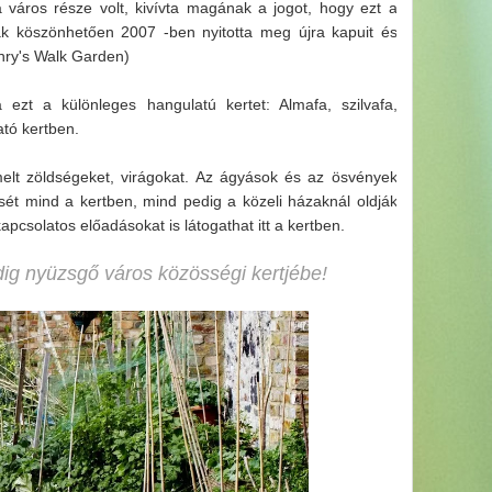
 város része volt, kivívta magának a jogot, hogy ezt a
ak köszönhetően 2007 -ben nyitotta meg újra kapuit és
Henry's Walk Garden)
 ezt a különleges hangulatú kertet: Almafa, szilvafa,
ató kertben.
rmelt zöldségeket, virágokat. Az ágyások és az ösvények
ését mind a kertben, mind pedig a közeli házaknál oldják
apcsolatos előadásokat is látogathat itt a kertben.
dig nyüzsgő város közösségi kertjébe!