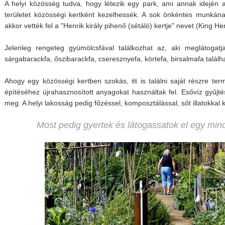
A helyi közösség tudva, hogy létezik egy park, ami annak idején a
területet közösségi kertként kezelhessék. A sok önkéntes munkán
akkor vették fel a "Henrik király pihenő (sétáló) kertje" nevet (King 
Jelenleg rengeteg gyümölcsfával találkozhat az, aki meglátogatja
sárgabarackfa, őszibarackfa, cseresznyefa, körtefa, birsalmafa találh
Ahogy egy közösségi kertben szokás, itt is találni saját részre te
építéséhez újrahasznosított anyagokat használtak fel. Esővíz gyűjt
meg. A helyi lakosság pedig főzéssel, komposztálással, sőt illatokkal k
Most pedig gyertek és látogassatok el egy min