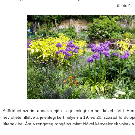
ötlete?
A történet szerint annak idején - a jelenlegi kerthez közel - VIII. Hen
név ötlete, illetve a jelenlegi kert helyén a 19. és 20. század forduló
ültettek be. Ám a rengeteg rongálás miatt idővel kénytelenek voltak a 