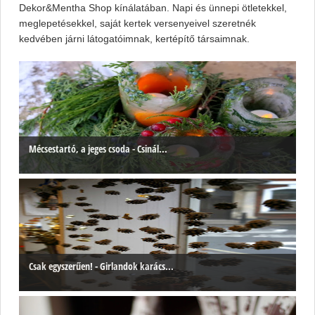
Dekor&Mentha Shop kínálatában. Napi és ünnepi ötletekkel,
meglepetésekkel, saját kertek versenyeivel szeretnék
kedvében járni látogatóimnak, kertépítő társaimnak.
Mécsestartó, a jeges csoda - Csinál...
Csak egyszerűen! - Girlandok karács...