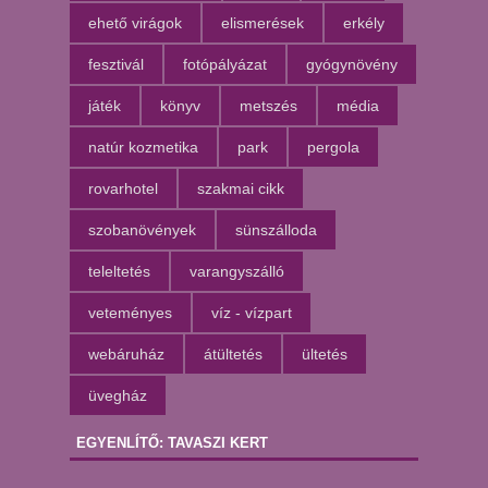
ehető virágok
elismerések
erkély
fesztivál
fotópályázat
gyógynövény
játék
könyv
metszés
média
natúr kozmetika
park
pergola
rovarhotel
szakmai cikk
szobanövények
sünszálloda
teleltetés
varangyszálló
veteményes
víz - vízpart
webáruház
átültetés
ültetés
üvegház
EGYENLÍTŐ: TAVASZI KERT