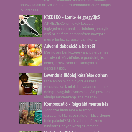
tapasztalataimat. Amsonia tabernaemontana 2025. május
15. virágzás...
KREDEKO - Lomb- és gazgyűjtő
A KREDEKO termékek között a
legizgalmasabbnak azt találom, amelyik
első pillantásra nem feltétlen mozgatja
meg a fantáziát, viszont amikor ...
Adventi dekoráció a kertből
Már november közepe van, így érdemes
az adventi készülődésre gondolni, és a
kertet, teraszt sem kell kihagyni a
dekorálásból.
Levendula illóolaj készítése otthon
Oldalamon mindig gyors és kész
receptúrákat kaptok, ha valami izgalmas
dologra vagytok kíváncsiak. Mai posztom
témája mindenképp izgalmasnak...
Komposztáló - Rágcsáló mentesítés
Többször írtam már a helyesen
összeállított komposztálóról. Mit érdemes
bele pakolni? Miből veheted észre a
hibákat? Hogyan kezdj el kompos...