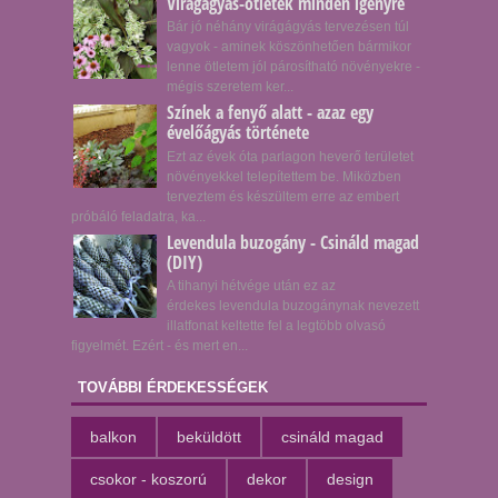
Virágágyás-ötletek minden igényre
Bár jó néhány virágágyás tervezésen túl
vagyok - aminek köszönhetően bármikor
lenne ötletem jól párosítható növényekre -
mégis szeretem ker...
Színek a fenyő alatt - azaz egy
évelőágyás története
Ezt az évek óta parlagon heverő területet
növényekkel telepítettem be. Miközben
terveztem és készültem erre az embert
próbáló feladatra, ka...
Levendula buzogány - Csináld magad
(DIY)
A tihanyi hétvége után ez az
érdekes levendula buzogánynak nevezett
illatfonat keltette fel a legtöbb olvasó
figyelmét. Ezért - és mert en...
TOVÁBBI ÉRDEKESSÉGEK
balkon
beküldött
csináld magad
csokor - koszorú
dekor
design