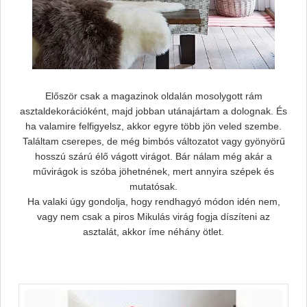
Először csak a magazinok oldalán mosolygott rám
asztaldekorációként, majd jobban utánajártam a dolognak. És
ha valamire felfigyelsz, akkor egyre több jön veled szembe.
Találtam cserepes, de még bimbós változatot vagy gyönyörű
hosszú szárú élő vágott virágot. Bár nálam még akár a
művirágok is szóba jöhetnének, mert annyira szépek és
mutatósak.
Ha valaki úgy gondolja, hogy rendhagyó módon idén nem,
vagy nem csak a piros Mikulás virág fogja díszíteni az
asztalát, akkor íme néhány ötlet.