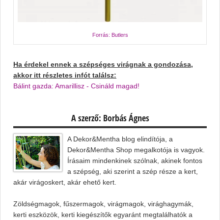
Forrás: Butlers
Ha érdekel ennek a szépséges virágnak a gondozása,
akkor itt részletes infót találsz:
Bálint gazda: Amarillisz - Csináld magad!
A szerző: Borbás Ágnes
A Dekor&Mentha blog elindítója, a
Dekor&Mentha Shop megalkotója is vagyok.
Írásaim mindenkinek szólnak, akinek fontos
a szépség, aki szerint a szép része a kert,
akár virágoskert, akár ehető kert.
Zöldségmagok, fűszermagok, virágmagok, virághagymák,
kerti eszközök, kerti kiegészítők egyaránt megtalálhatók a