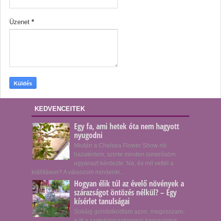
Üzenet
*
KEDVENCEITEK
Egy fa, ami hetek óta nem hagyott
nyugodni
Miután a Chelsea Flower Show-ról
hazatértem, szinte minden ismerősöm
ugyanazt kérdezte: Na, és mit vettél a
kiállításon? A válaszom mindenki...
Hogyan élik túl az évelő növények a
szárazságot öntözés nélkül? – Egy
kísérlet tanulságai
Sokáig gondolkodtam azon, megosszam-
e itt a szakdolgozatommal kapcsolatos