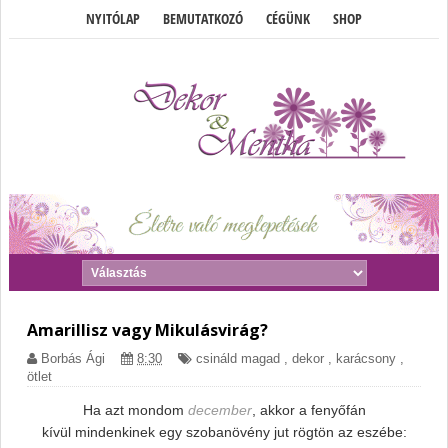
NYITÓLAP
BEMUTATKOZÓ
CÉGÜNK
SHOP
Amarillisz vagy Mikulásvirág?
Borbás Ági
8:30
csináld magad
,
dekor
,
karácsony
,
ötlet
Ha azt mondom
december
, akkor a fenyőfán
kívül mindenkinek egy szobanövény jut rögtön az eszébe: