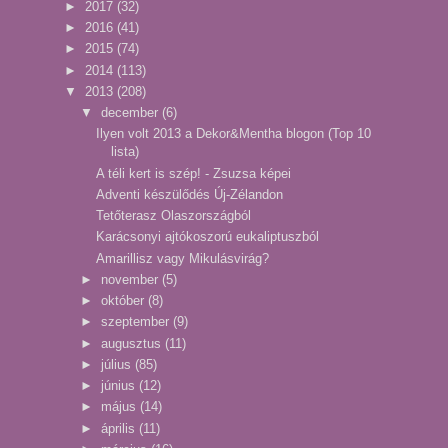
►
2017
(32)
►
2016
(41)
►
2015
(74)
►
2014
(113)
▼
2013
(208)
▼
december
(6)
Ilyen volt 2013 a Dekor&Mentha blogon (Top 10
lista)
A téli kert is szép! - Zsuzsa képei
Adventi készülődés Új-Zélandon
Tetőterasz Olaszországból
Karácsonyi ajtókoszorú eukaliptuszból
Amarillisz vagy Mikulásvirág?
►
november
(5)
►
október
(8)
►
szeptember
(9)
►
augusztus
(11)
►
július
(85)
►
június
(12)
►
május
(14)
►
április
(11)