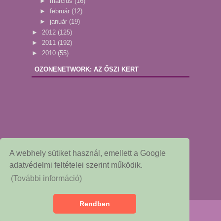
►
március
(16)
►
február
(12)
►
január
(19)
►
2012
(125)
►
2011
(192)
►
2010
(55)
OZONENETWORK: AZ ŐSZI KERT
A webhely sütiket használ, emellett a Google
adatvédelmi feltételei szerint működik.
(További információ)
Rendben
Copyright © 2015
Dekor és Mentha
Redesigned by: NessieGraf