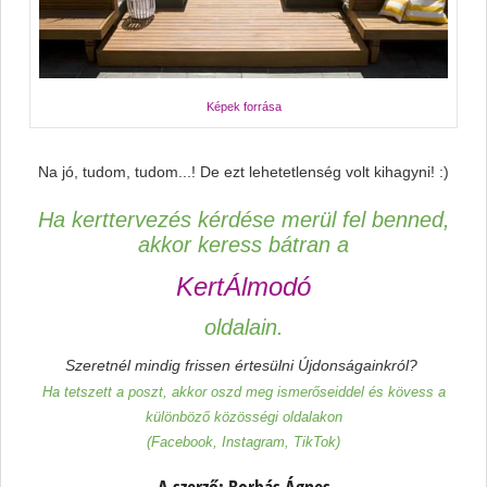
Képek forrása
Na jó, tudom, tudom...! De ezt lehetetlenség volt kihagyni! :)
Ha kerttervezés kérdése merül fel benned,
akkor keress bátran a
KertÁlmodó
oldalain.
Szeretnél mindig frissen értesülni Újdonságainkról?
Ha tetszett a poszt, akkor oszd meg ismerőseiddel és kövess a
különböző közösségi oldalakon
(Facebook, Instagram, TikTok)
A szerző: Borbás Ágnes