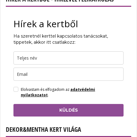
Hírek a kertből
Ha szeretnél kerttel kapcsolatos tanácsokat,
tippetek, akkor itt csatlakozz:
Elolvastam és elfogadom az
adatvédelmi
nyilatkozatot
.
KÜLDÉS
DEKOR&MENTHA KERT VILÁGA