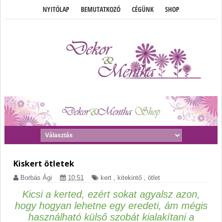
NYITÓLAP
BEMUTATKOZÓ
CÉGÜNK
SHOP
Kiskert ötletek
Borbás Ági
10:51
kert
,
kitekintő
,
ötlet
Kicsi a kerted, ezért sokat agyalsz azon,
hogy hogyan lehetne egy eredeti, ám mégis
használható külső szobát kialakítani a