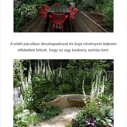
A sötét pácolású deszkapadozat és buja növényzet teljesen
elfeledteti felünk, hogy ez egy keskeny sorház-kert.