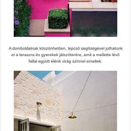
A domboldalnak köszönhetően, lépcső segítségével juthatunk
el a teraszra és gyerekek játszóterére, amit a mellette lévő
fallal együtt élénk virág színnel emeltek.