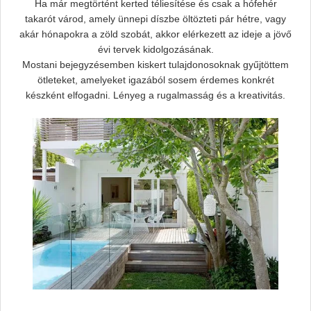
Ha már megtörtént kerted téliesítése és csak a hófehér
takarót várod, amely ünnepi díszbe öltözteti pár hétre, vagy
akár hónapokra a zöld szobát, akkor elérkezett az ideje a jövő
évi tervek kidolgozásának.
Mostani bejegyzésemben kiskert tulajdonosoknak gyűjtöttem
ötleteket, amelyeket igazából sosem érdemes konkrét
készként elfogadni. Lényeg a rugalmasság és a kreativitás.