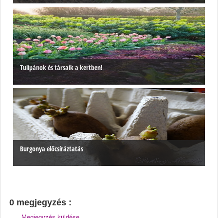
Tulipánok és társaik a kertben!
Burgonya előcsíráztatás
0 megjegyzés :
Megjegyzés küldése