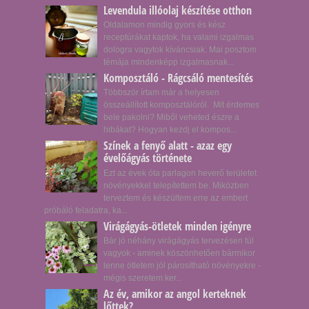
Levendula illóolaj készítése otthon
Oldalamon mindig gyors és kész
receptúrákat kaptok, ha valami izgalmas
dologra vagytok kíváncsiak. Mai posztom
témája mindenképp izgalmasnak...
Komposztáló - Rágcsáló mentesítés
Többször írtam már a helyesen
összeállított komposztálóról. Mit érdemes
bele pakolni? Miből veheted észre a
hibákat? Hogyan kezdj el kompos...
Színek a fenyő alatt - azaz egy
évelőágyás története
Ezt az évek óta parlagon heverő területet
növényekkel telepítettem be. Miközben
terveztem és készültem erre az embert
próbáló feladatra, ka...
Virágágyás-ötletek minden igényre
Bár jó néhány virágágyás tervezésen túl
vagyok - aminek köszönhetően bármikor
lenne ötletem jól párosítható növényekre -
mégis szeretem ker...
Az év, amikor az angol kerteknek
lőttek?