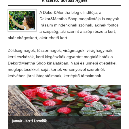
A Dekor&Mentha blog elindítója, a
Dekor&Mentha Shop megalkotója is vagyok.
Írásaim mindenkinek szólnak, akinek fontos
a szépség, aki szerint a szép része a kert,
akár virágoskert, akár ehető kert.
Zöldségmagok, fűszermagok, virágmagok, virághagymák,
kerti eszközök, kerti kiegészítők egyaránt megtalálhatók a
Dekor&Mentha Shop kínálatában. Napi és ünnepi ötletekkel,
meglepetésekkel, saját kertek versenyeivel szeretnék
kedvében járni látogatóimnak, kertépítő társaimnak.
Január - Kerti Teendők