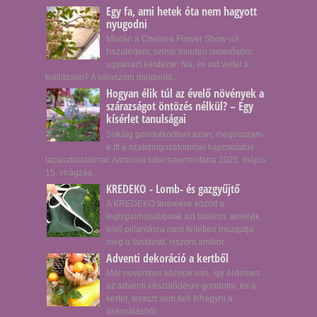
Egy fa, ami hetek óta nem hagyott
nyugodni
Miután a Chelsea Flower Show-ról
hazatértem, szinte minden ismerősöm
ugyanazt kérdezte: Na, és mit vettél a
kiállításon? A válaszom mindenki...
Hogyan élik túl az évelő növények a
szárazságot öntözés nélkül? – Egy
kísérlet tanulságai
Sokáig gondolkodtam azon, megosszam-
e itt a szakdolgozatommal kapcsolatos
tapasztalataimat. Amsonia tabernaemontana 2025. május
15. virágzás...
KREDEKO - Lomb- és gazgyűjtő
A KREDEKO termékek között a
legizgalmasabbnak azt találom, amelyik
első pillantásra nem feltétlen mozgatja
meg a fantáziát, viszont amikor ...
Adventi dekoráció a kertből
Már november közepe van, így érdemes
az adventi készülődésre gondolni, és a
kertet, teraszt sem kell kihagyni a
dekorálásból.