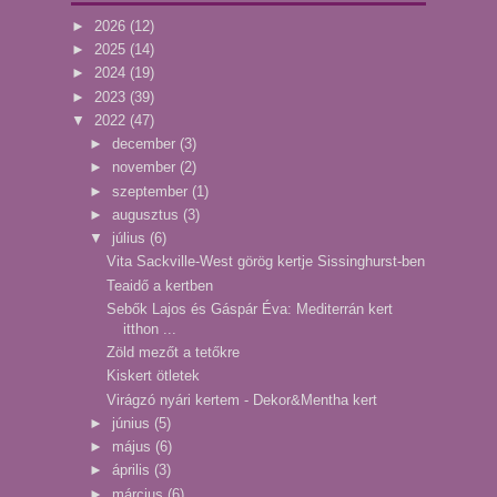
►
2026
(12)
►
2025
(14)
►
2024
(19)
►
2023
(39)
▼
2022
(47)
►
december
(3)
►
november
(2)
►
szeptember
(1)
►
augusztus
(3)
▼
július
(6)
Vita Sackville-West görög kertje Sissinghurst-ben
Teaidő a kertben
Sebők Lajos és Gáspár Éva: Mediterrán kert
itthon ...
Zöld mezőt a tetőkre
Kiskert ötletek
Virágzó nyári kertem - Dekor&Mentha kert
►
június
(5)
►
május
(6)
►
április
(3)
►
március
(6)