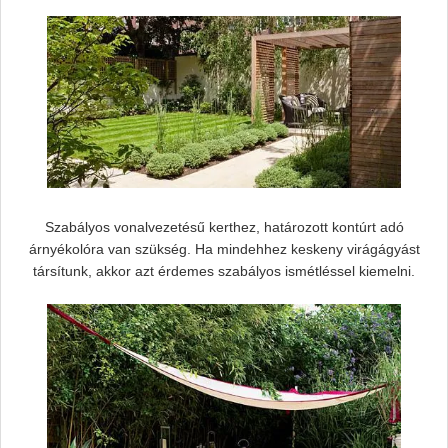
Szabályos vonalvezetésű kerthez, határozott kontúrt adó
árnyékolóra van szükség. Ha mindehhez keskeny virágágyást
társítunk, akkor azt érdemes szabályos ismétléssel kiemelni.