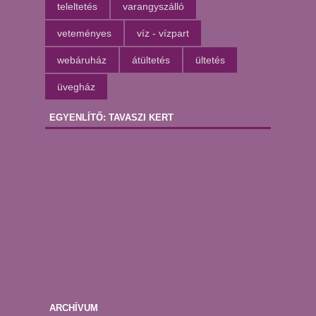
teleltetés
varangyszálló
veteményes
víz - vízpart
webáruház
átültetés
ültetés
üvegház
EGYENLÍTŐ: TAVASZI KERT
ARCHÍVUM