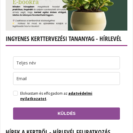
INGYENES KERTTERVEZÉSI TANANYAG - HÍRLEVÉL
Elolvastam és elfogadom az
adatvédelmi
nyilatkozatot
.
KÜLDÉS
HÍREK A KERTBŐL - HÍRLEVÉL FELIRATKOZÁS