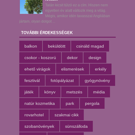
Talán kicsit túlzó ez a cím. Hiszen nem
egyetlen év alatt változik meg a világ.
Mégis, amikor idén tavasszal Angliában
jártam, olyan dolgot ...
TOVÁBBI ÉRDEKESSÉGEK
balkon
beküldött
csináld magad
csokor - koszorú
dekor
design
ehető virágok
elismerések
erkély
fesztivál
fotópályázat
gyógynövény
játék
könyv
metszés
média
natúr kozmetika
park
pergola
rovarhotel
szakmai cikk
szobanövények
sünszálloda