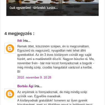
Csak egyszerűen! - Girlandok karács...
4 megjegyzés :
Ildi
írta...
Remek ötlet, köszönöm szépen, én is megcsináltam.
Egyszerű és nagyszerű, nyugodtan neki lehet állni
gyerekekkel. Az én 3 éves kislányom csinált egy saját
füzért, ami a madáretetőt díszíti. Nagyon büszke rá. Ma,
november 9-én - bár már kicsit fonnyadoznak a bogyók -
még mindig szép, csodás hangulatot varázsol a kertbe.
BI
2010. november 9. 10:28
Borbás Ági
írta...
Az enyémek is fonnyadoznak, de még mindig szép
színűk van. Egyelőre maradnak.
A kislányodnak gratulálok! Ismerem az ilyen gyerek
büszkeséget, mert az általában anyut is boldoggá teszi.