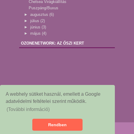
Chelsea Virágkiállítás
Puszpáng/Buxus
►
augusztus
(6)
►
július
(2)
►
június
(3)
►
május
(4)
OZONENETWORK: AZ ŐSZI KERT
A webhely sütiket használ, emellett a Google
adatvédelmi feltételei szerint működik.
(További információ)
Rendben
Copyright © 2015
Dekor és Mentha
Redesigned by: NessieGraf