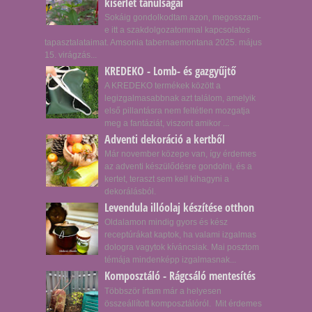
kísérlet tanulságai
Sokáig gondolkodtam azon, megosszam-
e itt a szakdolgozatommal kapcsolatos
tapasztalataimat. Amsonia tabernaemontana 2025. május
15. virágzás...
KREDEKO - Lomb- és gazgyűjtő
A KREDEKO termékek között a
legizgalmasabbnak azt találom, amelyik
első pillantásra nem feltétlen mozgatja
meg a fantáziát, viszont amikor ...
Adventi dekoráció a kertből
Már november közepe van, így érdemes
az adventi készülődésre gondolni, és a
kertet, teraszt sem kell kihagyni a
dekorálásból.
Levendula illóolaj készítése otthon
Oldalamon mindig gyors és kész
receptúrákat kaptok, ha valami izgalmas
dologra vagytok kíváncsiak. Mai posztom
témája mindenképp izgalmasnak...
Komposztáló - Rágcsáló mentesítés
Többször írtam már a helyesen
összeállított komposztálóról. Mit érdemes