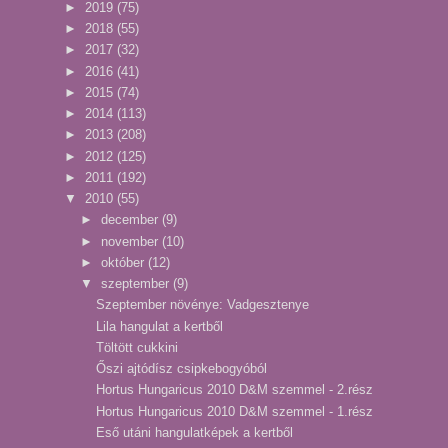
►
2019
(75)
►
2018
(55)
►
2017
(32)
►
2016
(41)
►
2015
(74)
►
2014
(113)
►
2013
(208)
►
2012
(125)
►
2011
(192)
▼
2010
(55)
►
december
(9)
►
november
(10)
►
október
(12)
▼
szeptember
(9)
Szeptember növénye: Vadgesztenye
Lila hangulat a kertből
Töltött cukkini
Őszi ajtódísz csipkebogyóból
Hortus Hungaricus 2010 D&M szemmel - 2.rész
Hortus Hungaricus 2010 D&M szemmel - 1.rész
Eső utáni hangulatképek a kertből