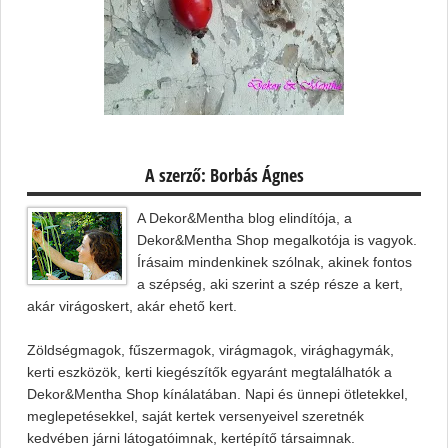
A szerző: Borbás Ágnes
A Dekor&Mentha blog elindítója, a
Dekor&Mentha Shop megalkotója is vagyok.
Írásaim mindenkinek szólnak, akinek fontos
a szépség, aki szerint a szép része a kert,
akár virágoskert, akár ehető kert.
Zöldségmagok, fűszermagok, virágmagok, virághagymák,
kerti eszközök, kerti kiegészítők egyaránt megtalálhatók a
Dekor&Mentha Shop kínálatában. Napi és ünnepi ötletekkel,
meglepetésekkel, saját kertek versenyeivel szeretnék
kedvében járni látogatóimnak, kertépítő társaimnak.