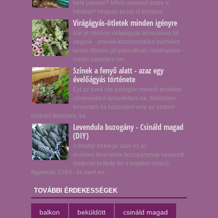
bele pakolni? Miből veheted észre a
hibákat? Hogyan kezdj el kompos...
Virágágyás-ötletek minden igényre
Bár jó néhány virágágyás tervezésen túl
vagyok - aminek köszönhetően bármikor
lenne ötletem jól párosítható növényekre -
mégis szeretem ker...
Színek a fenyő alatt - azaz egy
évelőágyás története
Ezt az évek óta parlagon heverő területet
növényekkel telepítettem be. Miközben
terveztem és készültem erre az embert
próbáló feladatra, ka...
Levendula buzogány - Csináld magad
(DIY)
A tihanyi hétvége után ez az
érdekes levendula buzogánynak nevezett
illatfonat keltette fel a legtöbb olvasó
figyelmét. Ezért - és mert en...
TOVÁBBI ÉRDEKESSÉGEK
balkon
beküldött
csináld magad