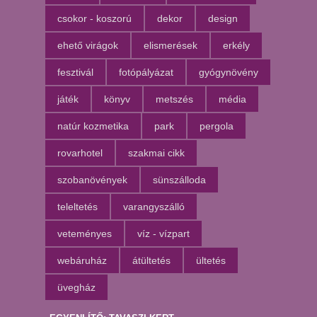
csokor - koszorú
dekor
design
ehető virágok
elismerések
erkély
fesztivál
fotópályázat
gyógynövény
játék
könyv
metszés
média
natúr kozmetika
park
pergola
rovarhotel
szakmai cikk
szobanövények
sünszálloda
teleltetés
varangyszálló
veteményes
víz - vízpart
webáruház
átültetés
ültetés
üvegház