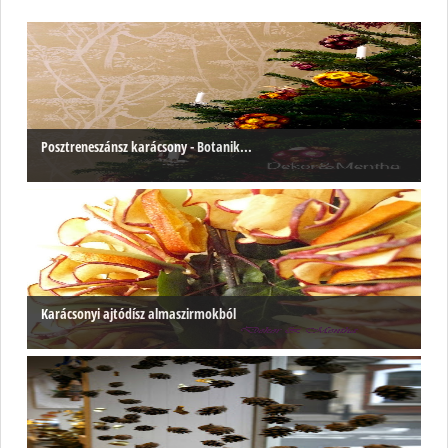
Posztreneszánsz karácsony - Botanik...
Karácsonyi ajtódísz almaszirmokból