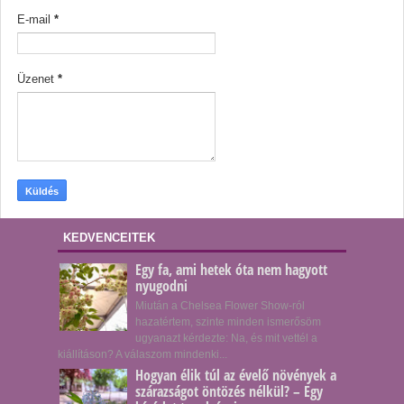
E-mail
*
Üzenet
*
KEDVENCEITEK
Egy fa, ami hetek óta nem hagyott
nyugodni
Miután a Chelsea Flower Show-ról
hazatértem, szinte minden ismerősöm
ugyanazt kérdezte: Na, és mit vettél a
kiállításon? A válaszom mindenki...
Hogyan élik túl az évelő növények a
szárazságot öntözés nélkül? – Egy