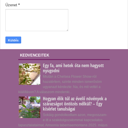
Üzenet
*
KEDVENCEITEK
Egy fa, ami hetek óta nem hagyott
nyugodni
Miután a Chelsea Flower Show-ról
hazatértem, szinte minden ismerősöm
ugyanazt kérdezte: Na, és mit vettél a
kiállításon? A válaszom mindenki...
Hogyan élik túl az évelő növények a
szárazságot öntözés nélkül? – Egy
kísérlet tanulságai
Sokáig gondolkodtam azon, megosszam-
e itt a szakdolgozatommal kapcsolatos
tapasztalataimat. Amsonia tabernaemontana 2025. május