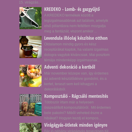
15. virágzás...
KREDEKO - Lomb- és gazgyűjtő
A KREDEKO termékek között a
legizgalmasabbnak azt találom, amelyik
első pillantásra nem feltétlen mozgatja
meg a fantáziát, viszont amikor ...
Levendula illóolaj készítése otthon
Oldalamon mindig gyors és kész
receptúrákat kaptok, ha valami izgalmas
dologra vagytok kíváncsiak. Mai posztom
témája mindenképp izgalmasnak...
Adventi dekoráció a kertből
Már november közepe van, így érdemes
az adventi készülődésre gondolni, és a
kertet, teraszt sem kell kihagyni a
dekorálásból.
Komposztáló - Rágcsáló mentesítés
Többször írtam már a helyesen
összeállított komposztálóról. Mit érdemes
bele pakolni? Miből veheted észre a
hibákat? Hogyan kezdj el kompos...
Virágágyás-ötletek minden igényre
Bár jó néhány virágágyás tervezésen túl