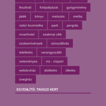
fesztivál
fotópályázat
gyógynövény
játék
könyv
metszés
média
natúr kozmetika
park
pergola
rovarhotel
szakmai cikk
szobanövények
sünszálloda
teleltetés
varangyszálló
veteményes
víz - vízpart
webáruház
átültetés
ültetés
üvegház
EGYENLÍTŐ: TAVASZI KERT