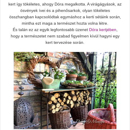
kert így tökéletes, ahogy Dóra megalkotta. A virágágyások, az
ösvények ívei és a pihenősarkok, olyan tökéletes
összhangban kapcsolódtak egymáshoz a kerti sétáink során,
mintha ezt maga a természet hozta volna létre.
És talán ez az egyik legfontosabb üzenet
Dóra kertjében
,
hogy a természetet nem szabad figyelmen kívül hagyni egy
kert tervezése során.