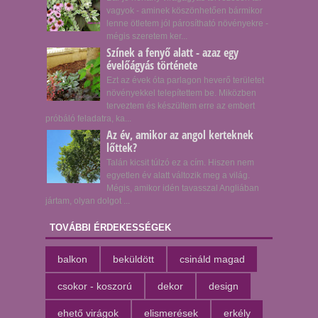
vagyok - aminek köszönhetően bármikor
lenne ötletem jól párosítható növényekre -
mégis szeretem ker...
Színek a fenyő alatt - azaz egy
évelőágyás története
Ezt az évek óta parlagon heverő területet
növényekkel telepítettem be. Miközben
terveztem és készültem erre az embert
próbáló feladatra, ka...
Az év, amikor az angol kerteknek
lőttek?
Talán kicsit túlzó ez a cím. Hiszen nem
egyetlen év alatt változik meg a világ.
Mégis, amikor idén tavasszal Angliában
jártam, olyan dolgot ...
TOVÁBBI ÉRDEKESSÉGEK
balkon
beküldött
csináld magad
csokor - koszorú
dekor
design
ehető virágok
elismerések
erkély