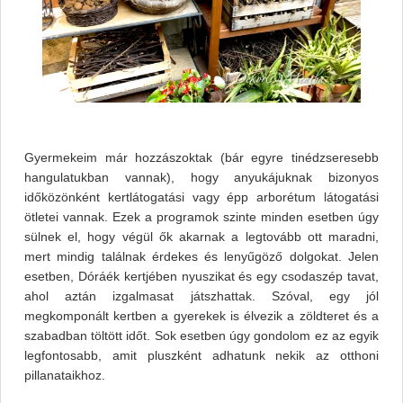
Gyermekeim már hozzászoktak (bár egyre tinédzseresebb
hangulatukban vannak), hogy anyukájuknak bizonyos
időközönként kertlátogatási vagy épp arborétum látogatási
ötletei vannak. Ezek a programok szinte minden esetben úgy
sülnek el, hogy végül ők akarnak a legtovább ott maradni,
mert mindig találnak érdekes és lenyűgöző dolgokat. Jelen
esetben, Dóráék kertjében nyuszikat és egy csodaszép tavat,
ahol aztán izgalmasat játszhattak. Szóval, egy jól
megkomponált kertben a gyerekek is élvezik a zöldteret és a
szabadban töltött időt. Sok esetben úgy gondolom ez az egyik
legfontosabb, amit pluszként adhatunk nekik az otthoni
pillanataikhoz.