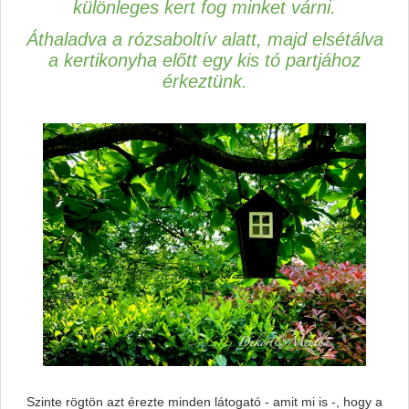
különleges kert fog minket várni.
Áthaladva a rózsaboltív alatt, majd elsétálva
a kertikonyha előtt egy kis tó partjához
érkeztünk.
Szinte rögtön azt érezte minden látogató - amit mi is -, hogy a