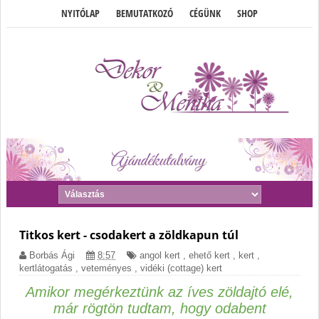
NYITÓLAP
BEMUTATKOZÓ
CÉGÜNK
SHOP
Titkos kert - csodakert a zöldkapun túl
Borbás Ági
8:57
angol kert
,
ehető kert
,
kert
,
kertlátogatás
,
veteményes
,
vidéki (cottage) kert
Amikor megérkeztünk az íves zöldajtó elé,
már rögtön tudtam, hogy odabent