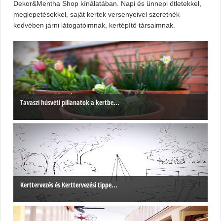
Dekor&Mentha Shop kínálatában. Napi és ünnepi ötletekkel,
meglepetésekkel, saját kertek versenyeivel szeretnék
kedvében járni látogatóimnak, kertépítő társaimnak.
Tavaszi húsvéti pillanatok a kertbe...
Kerttervezés és Kerttervezési tippe...