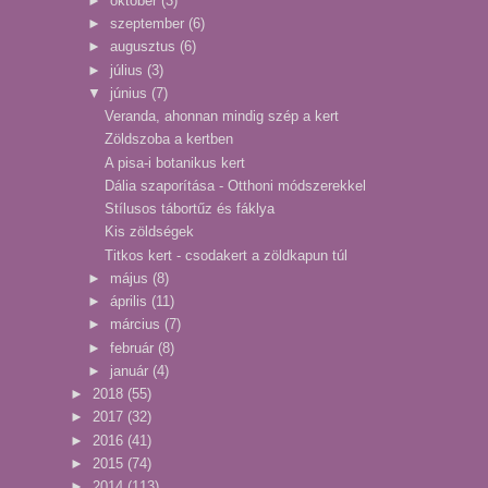
►
október
(3)
►
szeptember
(6)
►
augusztus
(6)
►
július
(3)
▼
június
(7)
Veranda, ahonnan mindig szép a kert
Zöldszoba a kertben
A pisa-i botanikus kert
Dália szaporítása - Otthoni módszerekkel
Stílusos tábortűz és fáklya
Kis zöldségek
Titkos kert - csodakert a zöldkapun túl
►
május
(8)
►
április
(11)
►
március
(7)
►
február
(8)
►
január
(4)
►
2018
(55)
►
2017
(32)
►
2016
(41)
►
2015
(74)
►
2014
(113)