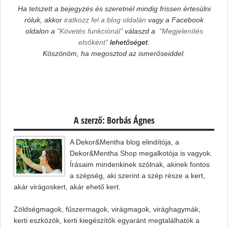
Ha tetszett a bejegyzés és szeretnél mindig frissen értesülni
róluk, akkor
iratkozz fel a blog oldalán
vagy a Facebook
oldalon a
"Követés funkciónál"
válaszd a
"Megjelenítés
elsőként"
lehetőséget
.
Köszönöm, ha megosztod az ismerőseiddel.
A szerző: Borbás Ágnes
A Dekor&Mentha blog elindítója, a
Dekor&Mentha Shop megalkotója is vagyok.
Írásaim mindenkinek szólnak, akinek fontos
a szépség, aki szerint a szép része a kert,
akár virágoskert, akár ehető kert.
Zöldségmagok, fűszermagok, virágmagok, virághagymák,
kerti eszközök, kerti kiegészítők egyaránt megtalálhatók a