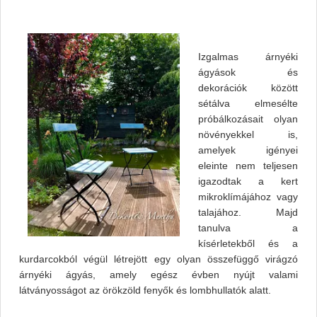
Izgalmas árnyéki
ágyások és
dekorációk között
sétálva elmesélte
próbálkozásait olyan
növényekkel is,
amelyek igényei
eleinte nem teljesen
igazodtak a kert
mikroklímájához vagy
talajához. Majd
tanulva a
kísérletekből és a
kurdarcokból végül létrejött egy olyan összefüggő virágzó
árnyéki ágyás, amely egész évben nyújt valami
látványosságot az örökzöld fenyők és lombhullatók alatt.