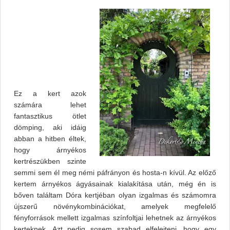
Ez a kert azok
számára lehet
fantasztikus ötlet
dömping, aki idáig
abban a hitben éltek,
hogy árnyékos
kertrészükben szinte
semmi sem él meg némi páfrányon és hosta-n kívül. Az előző
kertem árnyékos ágyásainak kialakítása után, még én is
bőven találtam Dóra kertjéban olyan izgalmas és számomra
újszerű növénykombinációkat, amelyek megfelelő
fényforrások mellett izgalmas színfoltjai lehetnek az árnyékos
kerteknek. Azt pedig sosem szabad elfelejteni, hogy egy