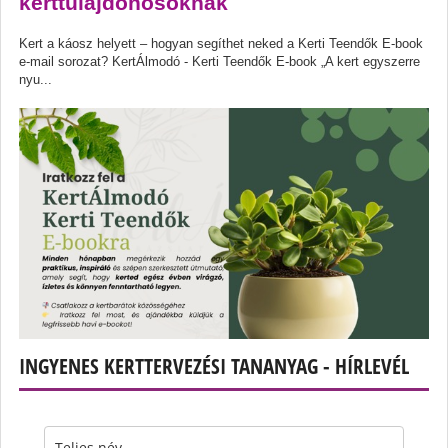
kerttulajdonosoknak
Kert a káosz helyett – hogyan segíthet neked a Kerti Teendők E-book
e-mail sorozat? KertÁlmodó - Kerti Teendők E-book „A kert egyszerre
nyu...
INGYENES KERTTERVEZÉSI TANANYAG - HÍRLEVÉL