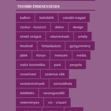
TOVÁBBI ÉRDEKESSÉGEK
balkon
beküldött
csináld magad
csokor - koszorú
dekor
design
ehető virágok
elismerések
erkély
fesztivál
fotópályázat
gyógynövény
játék
könyv
metszés
média
natúr kozmetika
park
pergola
rovarhotel
szakmai cikk
szobanövények
sünszálloda
teleltetés
varangyszálló
veteményes
víz - vízpart