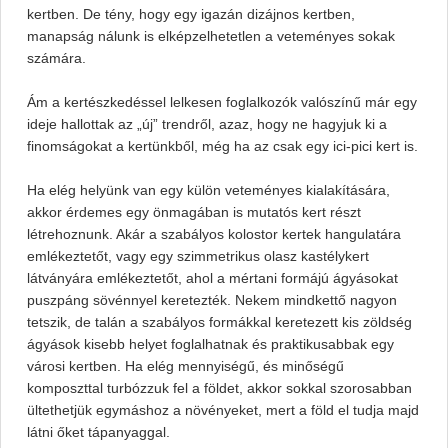
kertben. De tény, hogy egy igazán dizájnos kertben,
manapság nálunk is elképzelhetetlen a veteményes sokak
számára.
Ám a kertészkedéssel lelkesen foglalkozók valószínű már egy
ideje hallottak az „új” trendről, azaz, hogy ne hagyjuk ki a
finomságokat a kertünkből, még ha az csak egy ici-pici kert is.
Ha elég helyünk van egy külön veteményes kialakítására,
akkor érdemes egy önmagában is mutatós kert részt
létrehoznunk. Akár a szabályos kolostor kertek hangulatára
emlékeztetőt, vagy egy szimmetrikus olasz kastélykert
látványára emlékeztetőt, ahol a mértani formájú ágyásokat
puszpáng sövénnyel keretezték. Nekem mindkettő nagyon
tetszik, de talán a szabályos formákkal keretezett kis zöldség
ágyások kisebb helyet foglalhatnak és praktikusabbak egy
városi kertben. Ha elég mennyiségű, és minőségű
komposzttal turbózzuk fel a földet, akkor sokkal szorosabban
ültethetjük egymáshoz a növényeket, mert a föld el tudja majd
látni őket tápanyaggal.