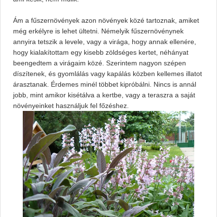
Ám a fűszernövények azon növények közé tartoznak, amiket
még erkélyre is lehet ültetni. Némelyik fűszernövénynek
annyira tetszik a levele, vagy a virága, hogy annak ellenére,
hogy kialakítottam egy kisebb zöldséges kertet, néhányat
beengedtem a virágaim közé. Szerintem nagyon szépen
díszítenek, és gyomlálás vagy kapálás közben kellemes illatot
árasztanak. Érdemes minél többet kipróbálni. Nincs is annál
jobb, mint amikor kisétálva a kertbe, vagy a teraszra a saját
növényeinket használjuk fel főzéshez.