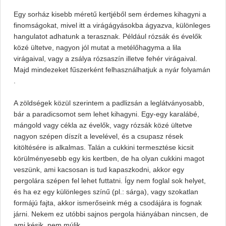
Egy sorház kisebb méretű kertjéből sem érdemes kihagyni a
finomságokat, mivel itt a virágágyásokba ágyazva, különleges
hangulatot adhatunk a terasznak. Például rózsák és évelők
közé ültetve, nagyon jól mutat a metélőhagyma a lila
virágaival, vagy a zsálya rózsaszín illetve fehér virágaival.
Majd mindezeket fűszerként felhasználhatjuk a nyár folyamán
.
A zöldségek közül szerintem a padlizsán a leglátványosabb,
bár a paradicsomot sem lehet kihagyni. Egy-egy karalábé,
mángold vagy cékla az évelők, vagy rózsák közé ültetve
nagyon szépen díszít a levelével, és a csupasz rések
kitöltésére is alkalmas. Talán a cukkini termesztése kicsit
körülményesebb egy kis kertben, de ha olyan cukkini magot
veszünk, ami kacsosan is tud kapaszkodni, akkor egy
pergolára szépen fel lehet futtatni. Így nem foglal sok helyet,
és ha ez egy különleges színű (pl.: sárga), vagy szokatlan
formájú fajta, akkor ismerőseink még a csodájára is fognak
járni. Nekem ez utóbbi sajnos pergola hiányában nincsen, de
ami késik, nem múlik.