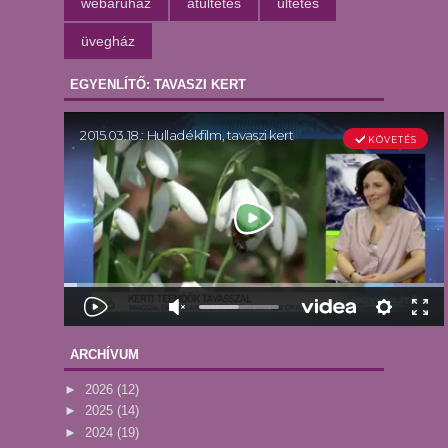
webáruház
átültetés
ültetés
üvegház
EGYENLÍTŐ: TAVASZI KERT
ARCHÍVUM
►
2026
(12)
►
2025
(14)
►
2024
(19)