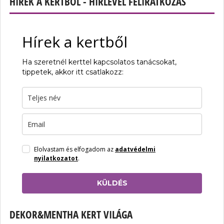
HÍREK A KERTBŐL - HÍRLEVÉL FELIRATKOZÁS
Hírek a kertből
Ha szeretnél kerttel kapcsolatos tanácsokat,
tippetek, akkor itt csatlakozz:
Elolvastam és elfogadom az
adatvédelmi
nyilatkozatot
.
KÜLDÉS
DEKOR&MENTHA KERT VILÁGA