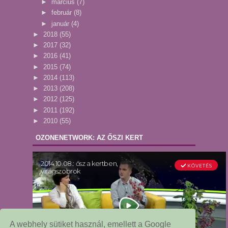
►
március
(7)
►
február
(8)
►
január
(4)
►
2018
(55)
►
2017
(32)
►
2016
(41)
►
2015
(74)
►
2014
(113)
►
2013
(208)
►
2012
(125)
►
2011
(192)
►
2010
(55)
OZONENETWORK: AZ ŐSZI KERT
A webhely sütiket használ, emellett a Google