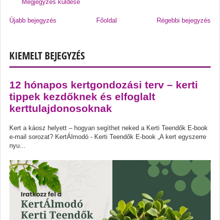
Megjegyzés küldése
Újabb bejegyzés
Főoldal
Régebbi bejegyzés
KIEMELT BEJEGYZÉS
12 hónapos kertgondozási terv – kerti
tippek kezdőknek és elfoglalt
kerttulajdonosoknak
Kert a káosz helyett – hogyan segíthet neked a Kerti Teendők E-book
e-mail sorozat? KertÁlmodó - Kerti Teendők E-book „A kert egyszerre
nyu...