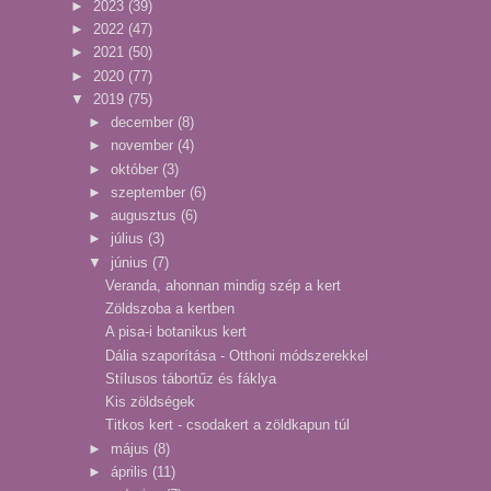
►
2023
(39)
►
2022
(47)
►
2021
(50)
►
2020
(77)
▼
2019
(75)
►
december
(8)
►
november
(4)
►
október
(3)
►
szeptember
(6)
►
augusztus
(6)
►
július
(3)
▼
június
(7)
Veranda, ahonnan mindig szép a kert
Zöldszoba a kertben
A pisa-i botanikus kert
Dália szaporítása - Otthoni módszerekkel
Stílusos tábortűz és fáklya
Kis zöldségek
Titkos kert - csodakert a zöldkapun túl
►
május
(8)
►
április
(11)