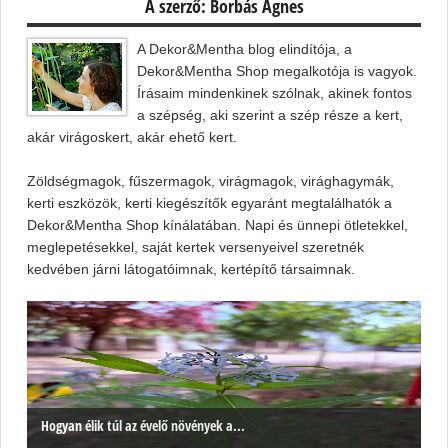
A szerző: Borbás Ágnes
A Dekor&Mentha blog elindítója, a
Dekor&Mentha Shop megalkotója is vagyok.
Írásaim mindenkinek szólnak, akinek fontos
a szépség, aki szerint a szép része a kert,
akár virágoskert, akár ehető kert.
Zöldségmagok, fűszermagok, virágmagok, virághagymák,
kerti eszközök, kerti kiegészítők egyaránt megtalálhatók a
Dekor&Mentha Shop kínálatában. Napi és ünnepi ötletekkel,
meglepetésekkel, saját kertek versenyeivel szeretnék
kedvében járni látogatóimnak, kertépítő társaimnak.
Hogyan élik túl az évelő növények a...