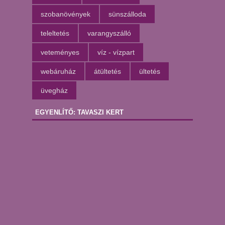
szobanövények
sünszálloda
teleltetés
varangyszálló
veteményes
víz - vízpart
webáruház
átültetés
ültetés
üvegház
EGYENLÍTŐ: TAVASZI KERT