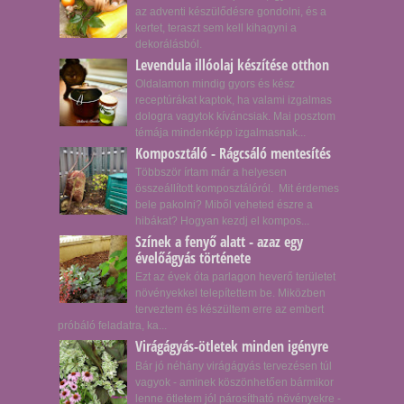
az adventi készülődésre gondolni, és a
kertet, teraszt sem kell kihagyni a
dekorálásból.
Levendula illóolaj készítése otthon
Oldalamon mindig gyors és kész
receptúrákat kaptok, ha valami izgalmas
dologra vagytok kíváncsiak. Mai posztom
témája mindenképp izgalmasnak...
Komposztáló - Rágcsáló mentesítés
Többször írtam már a helyesen
összeállított komposztálóról. Mit érdemes
bele pakolni? Miből veheted észre a
hibákat? Hogyan kezdj el kompos...
Színek a fenyő alatt - azaz egy
évelőágyás története
Ezt az évek óta parlagon heverő területet
növényekkel telepítettem be. Miközben
terveztem és készültem erre az embert
próbáló feladatra, ka...
Virágágyás-ötletek minden igényre
Bár jó néhány virágágyás tervezésen túl
vagyok - aminek köszönhetően bármikor
lenne ötletem jól párosítható növényekre -