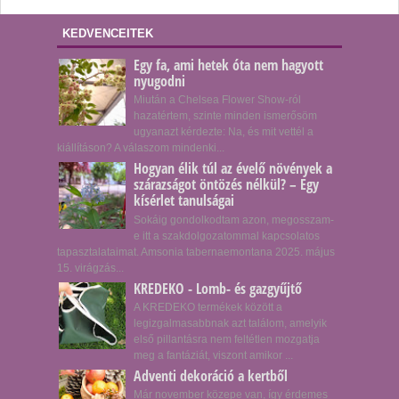
KEDVENCEITEK
Egy fa, ami hetek óta nem hagyott
nyugodni
Miután a Chelsea Flower Show-ról
hazatértem, szinte minden ismerősöm
ugyanazt kérdezte: Na, és mit vettél a
kiállításon? A válaszom mindenki...
Hogyan élik túl az évelő növények a
szárazságot öntözés nélkül? – Egy
kísérlet tanulságai
Sokáig gondolkodtam azon, megosszam-
e itt a szakdolgozatommal kapcsolatos
tapasztalataimat. Amsonia tabernaemontana 2025. május
15. virágzás...
KREDEKO - Lomb- és gazgyűjtő
A KREDEKO termékek között a
legizgalmasabbnak azt találom, amelyik
első pillantásra nem feltétlen mozgatja
meg a fantáziát, viszont amikor ...
Adventi dekoráció a kertből
Már november közepe van, így érdemes