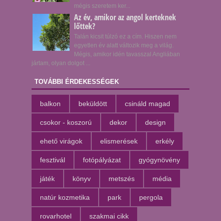
mégis szeretem ker...
Az év, amikor az angol kerteknek
lőttek?
Talán kicsit túlzó ez a cím. Hiszen nem
egyetlen év alatt változik meg a világ.
Mégis, amikor idén tavasszal Angliában
jártam, olyan dolgot ...
TOVÁBBI ÉRDEKESSÉGEK
balkon
beküldött
csináld magad
csokor - koszorú
dekor
design
ehető virágok
elismerések
erkély
fesztivál
fotópályázat
gyógynövény
játék
könyv
metszés
média
natúr kozmetika
park
pergola
rovarhotel
szakmai cikk