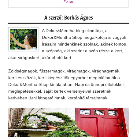
Forrás
A szerző: Borbás Ágnes
A Dekor&Mentha blog elindítója, a
Dekor&Mentha Shop megalkotója is vagyok.
Írásaim mindenkinek szólnak, akinek fontos
a szépség, aki szerint a szép része a kert,
akár virágoskert, akár ehető kert.
Zöldségmagok, fűszermagok, virágmagok, virághagymák,
kerti eszközök, kerti kiegészítők egyaránt megtalálhatók a
Dekor&Mentha Shop kínálatában. Napi és ünnepi ötletekkel,
meglepetésekkel, saját kertek versenyeivel szeretnék
kedvében járni látogatóimnak, kertépítő társaimnak.