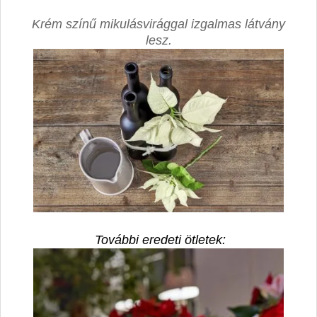
Krém színű mikulásvirággal izgalmas látvány
lesz.
További eredeti ötletek: