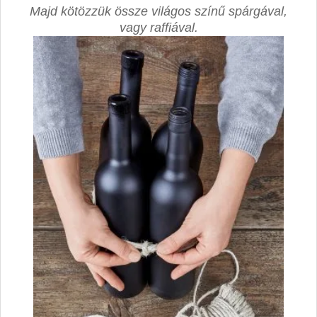
Majd kötözzük össze világos színű spárgával,
vagy raffiával.