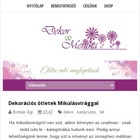
NYITÓLAP
BEMUTATKOZÓ
CÉGÜNK
SHOP
Dekorációs ötletek Mikulásvirággal
Borbás Ági
23:47
dekor
,
karácsony
,
tél
Ha mikulásvirágról van szó, akkor könnyen az unalmas - csak
tedd oda le - kategóriába tudunk esni. Pedig annyi
lehetőségünk lenne, hogy ezt a növényt az ünnephez méltóan