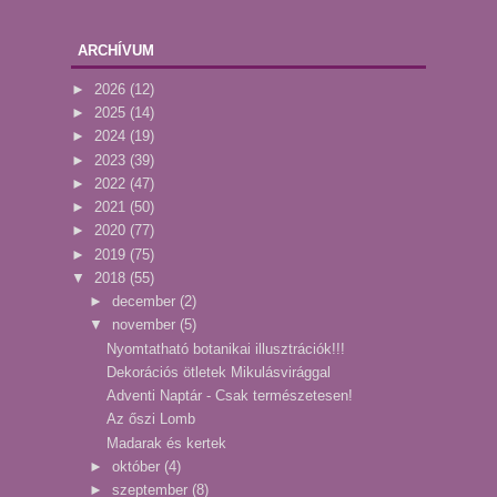
ARCHÍVUM
►
2026
(12)
►
2025
(14)
►
2024
(19)
►
2023
(39)
►
2022
(47)
►
2021
(50)
►
2020
(77)
►
2019
(75)
▼
2018
(55)
►
december
(2)
▼
november
(5)
Nyomtatható botanikai illusztrációk!!!
Dekorációs ötletek Mikulásvirággal
Adventi Naptár - Csak természetesen!
Az őszi Lomb
Madarak és kertek
►
október
(4)
►
szeptember
(8)