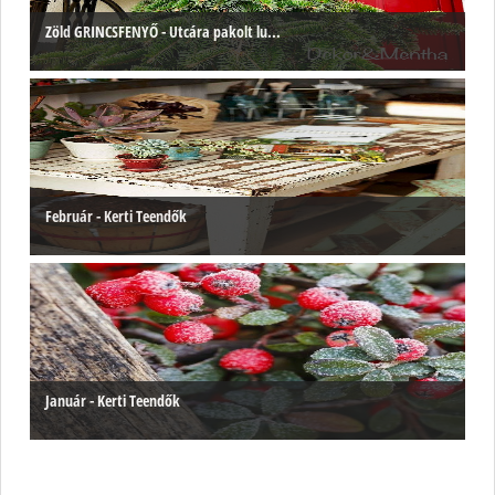
Zöld GRINCSFENYŐ - Utcára pakolt lu...
Február - Kerti Teendők
Január - Kerti Teendők