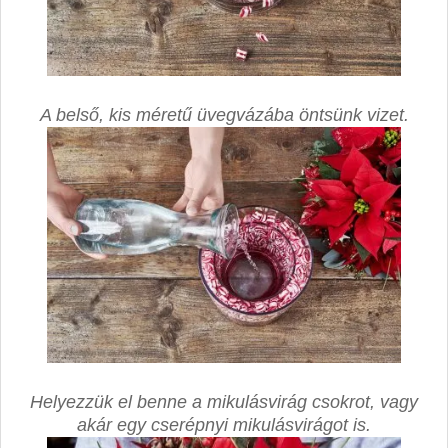
A belső, kis méretű üvegvázába öntsünk vizet.
Helyezzük el benne a mikulásvirág csokrot, vagy
akár egy cserépnyi mikulásvirágot is.