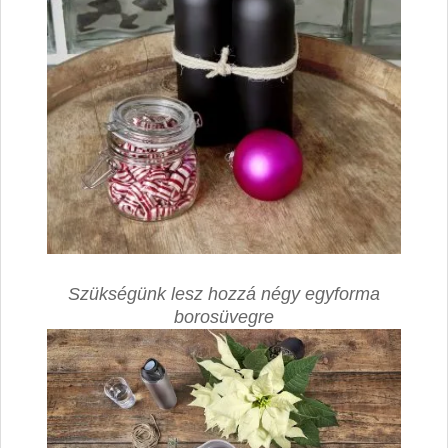
Szükségünk lesz hozzá négy egyforma
borosüvegre