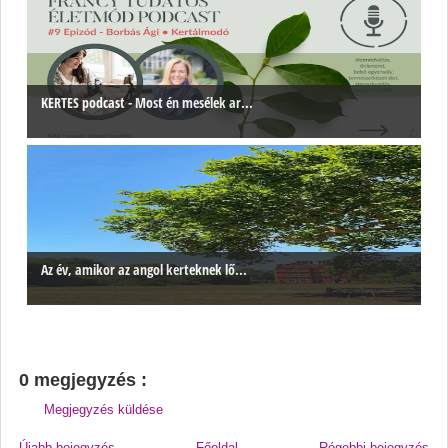
KERTES podcast - Most én mesélek ar...
Az év, amikor az angol kerteknek lő...
0 megjegyzés :
Megjegyzés küldése
Újabb bejegyzés
Főoldal
Régebbi bejegyzés