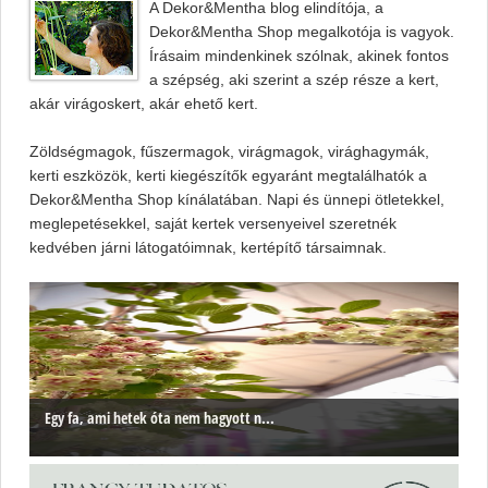
A Dekor&Mentha blog elindítója, a
Dekor&Mentha Shop megalkotója is vagyok.
Írásaim mindenkinek szólnak, akinek fontos
a szépség, aki szerint a szép része a kert,
akár virágoskert, akár ehető kert.
Zöldségmagok, fűszermagok, virágmagok, virághagymák,
kerti eszközök, kerti kiegészítők egyaránt megtalálhatók a
Dekor&Mentha Shop kínálatában. Napi és ünnepi ötletekkel,
meglepetésekkel, saját kertek versenyeivel szeretnék
kedvében járni látogatóimnak, kertépítő társaimnak.
Egy fa, ami hetek óta nem hagyott n...