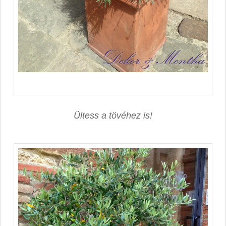
Ültess a tövéhez is!