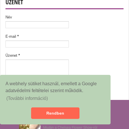
ÜZENET
Név
E-mail
*
Üzenet
*
A webhely sütiket használ, emellett a Google
adatvédelmi feltételei szerint működik.
(További információ)
KEDVENCEITEK
Rendben
Egy fa, ami hetek óta nem hagyott
nyugodni
Miután a Chelsea Flower Show-ról