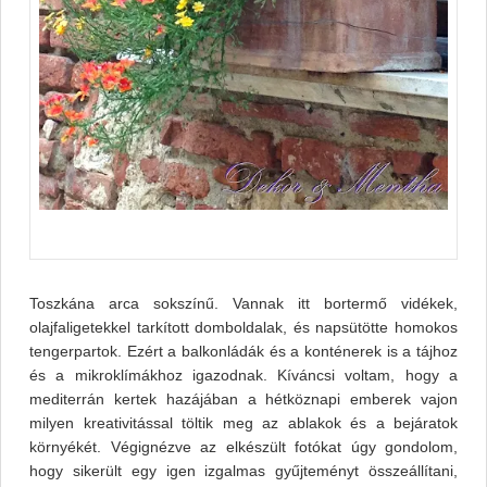
Toszkána arca sokszínű. Vannak itt bortermő vidékek,
olajfaligetekkel tarkított domboldalak, és napsütötte homokos
tengerpartok. Ezért a balkonládák és a konténerek is a tájhoz
és a mikroklímákhoz igazodnak. Kíváncsi voltam, hogy a
mediterrán kertek hazájában a hétköznapi emberek vajon
milyen kreativitással töltik meg az ablakok és a bejáratok
környékét. Végignézve az elkészült fotókat úgy gondolom,
hogy sikerült egy igen izgalmas gyűjteményt összeállítani,