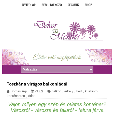
NYITÓLAP
BEMUTATKOZÓ
CÉGÜNK
SHOP
Toszkána virágos balkonládái
Borbás Ági
21:09
balkon
,
erkély
,
kert
,
kitekintő
,
konténerkert
,
ötlet
Vajon milyen egy szép és ötletes konténer?
Városról - városra és faluról - falura járva