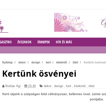
GASZTRO
ÉVSZAKOK
ÜNNEPEK
HÍR ÉS MÁS
Nyitólap
/
dekor
/
design
/
kert
/
kitekintő
/
ötlet
/
Kertünk ösvényei
Kertünk ösvényei
Borbás Ági
23:30
dekor
,
design
,
kert
,
kitekintő
,
ötlet
Kerti útjaink a szépségen felül célirányosan, kellemes ívvel, szinte s
pontjába.