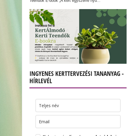
Teendők E-book „A kert egyszerre nyu...
INGYENES KERTTERVEZÉSI TANANYAG -
HÍRLEVÉL