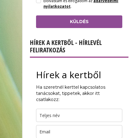
Elolvastam és elfogadom az
adatvédelmi
nyilatkozatot
.
KÜLDÉS
HÍREK A KERTBŐL - HÍRLEVÉL
FELIRATKOZÁS
Hírek a kertből
Ha szeretnél kerttel kapcsolatos
tanácsokat, tippetek, akkor itt
csatlakozz: