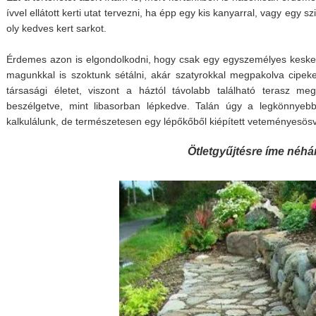
ívvel ellátott kerti utat tervezni, ha épp egy kis kanyarral, vagy egy
oly kedves kert sarkot.
Érdemes azon is elgondolkodni, hogy csak egy egyszemélyes keske
magunkkal is szoktunk sétálni, akár szatyrokkal megpakolva cipe
társasági életet, viszont a háztól távolabb található terasz 
beszélgetve, mint libasorban lépkedve. Talán úgy a legkönnyeb
kalkulálunk, de természetesen egy lépőkőből kiépített veteményesös
Ötletgyűjtésre íme néh