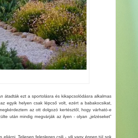
án átadták ezt a sportolásra és kikapcsolódásra alkalmas
: az egyik helyen csak lépcső volt, ezért a babakocsikat,
 megkérdeztem az ott dolgozó kertésztől, hogy várható-e
ülte után mindig megvárják az ilyen - olyan „jelzéseket”
ljárni. Teljesen felesleges csili - vili vagy éppen túl sok