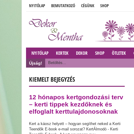
NYITÓLAP
BEMUTATKOZÓ
CÉGÜNK
SHOP
NYITÓLAP
KERTEK
DEKOR
SHOP
ÖTLETEK
Betöltés...
Újság!
KIEMELT BEJEGYZÉS
12 hónapos kertgondozási terv
– kerti tippek kezdőknek és
elfoglalt kerttulajdonosoknak
Kert a káosz helyett – hogyan segíthet neked a Kerti
Teendők E-book e-mail sorozat? KertÁlmodó - Kerti