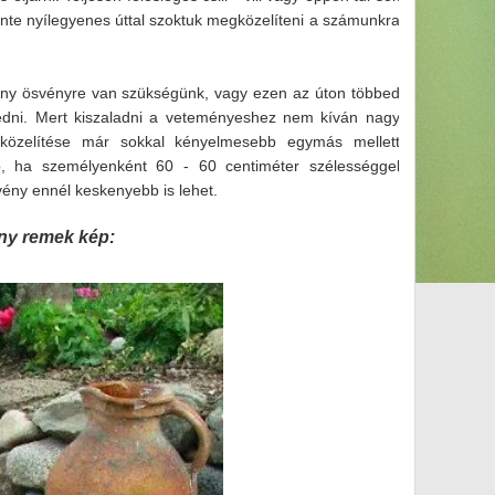
 szinte nyílegyenes úttal szoktuk megközelíteni a számunkra
ny ösvényre van szükségünk, vagy ezen az úton többed
kedni. Mert kiszaladni a veteményeshez nem kíván nagy
megközelítése már sokkal kényelmesebb egymás mellett
b, ha személyenként 60 - 60 centiméter szélességgel
vény ennél keskenyebb is lehet.
ány remek kép: