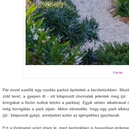
Forrás
Pár évvel ezelőtt egy csodás parkot építettek a kerületünkben. Miut
zöld teret, a gyepen itt - ott kitaposott útvonalak jelentek meg (pl.
bringákat a füvön tudtuk letolni a parkba). Egyik sétám alkalmával
még korrigálás a park útjain. Akkor elmesélte, hogy egy park elkész
(pl.: kitaposott gyep), amelyeket aztán az igényekhez igazítanak.
Ezt a történetet azért írtam le, mert kertünkben is hasonlóan érdemes e