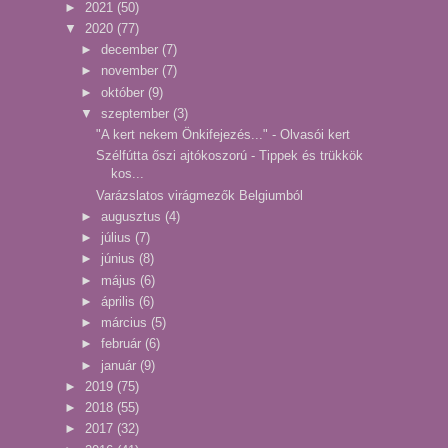
►
2021
(50)
▼
2020
(77)
►
december
(7)
►
november
(7)
►
október
(9)
▼
szeptember
(3)
"A kert nekem Önkifejezés..." - Olvasói kert
Szélfútta őszi ajtókoszorú - Tippek és trükkök
kos...
Varázslatos virágmezők Belgiumból
►
augusztus
(4)
►
július
(7)
►
június
(8)
►
május
(6)
►
április
(6)
►
március
(5)
►
február
(6)
►
január
(9)
►
2019
(75)
►
2018
(55)
►
2017
(32)