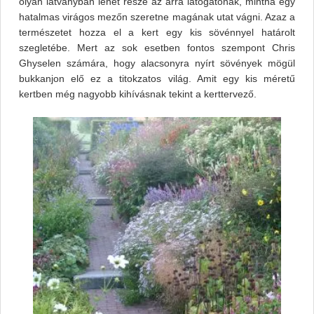
olyan látványban lehet része az arra látogatónak, mintha egy
hatalmas virágos mezőn szeretne magának utat vágni. Azaz a
természetet hozza el a kert egy kis sövénnyel határolt
szegletébe. Mert az sok esetben fontos szempont Chris
Ghyselen számára, hogy alacsonyra nyírt sövények mögül
bukkanjon elő ez a titokzatos világ. Amit egy kis méretű
kertben még nagyobb kihívásnak tekint a kerttervező.