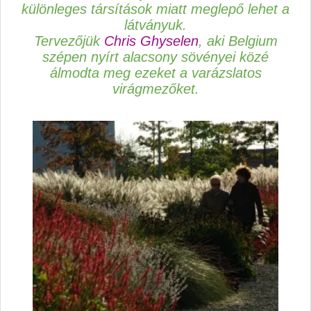
különleges társítások miatt meglepő lehet a
látványuk.
Tervezőjük
Chris Ghyselen
, aki Belgium
szépen nyírt alacsony sövényei közé
álmodta meg ezeket a varázslatos
virágmezőket.