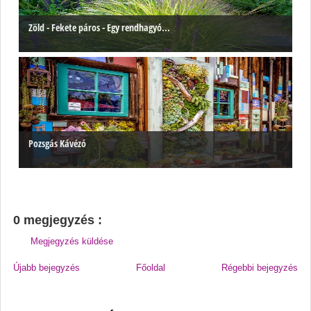
Zöld - Fekete páros - Egy rendhagyó...
Pozsgás Kávézó
0 megjegyzés :
Megjegyzés küldése
Újabb bejegyzés
Főoldal
Régebbi bejegyzés