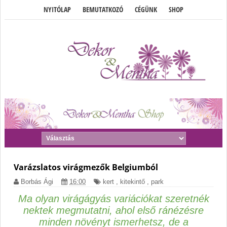
NYITÓLAP
BEMUTATKOZÓ
CÉGÜNK
SHOP
Varázslatos virágmezők Belgiumból
Borbás Ági
16:00
kert
,
kitekintő
,
park
Ma olyan virágágyás variációkat szeretnék
nektek megmutatni, ahol első ránézésre
minden növényt ismerhetsz, de a