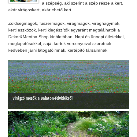
a szépség, aki szerint a szép része a kert,
akár virágoskert, akár ehető kert.
Zöldségmagok, fűszermagok, virágmagok, virághagymák,
kerti eszközök, kerti kiegészítők egyaránt megtalálhatók a
Dekor&Mentha Shop kínálatában. Napi és ünnepi ötletekkel,
meglepetésekkel, saját kertek versenyeivel szeretnék
kedvében járni látogatóimnak, kertépítő társaimnak.
Virágzó mezők a Balaton-felvidékről