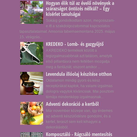
Hogyan élik túl az évelő növények a
szárazságot öntözés nélkül? – Egy
kísérlet tanulságai
Sokáig gondolkodtam azon, megosszam-
e itt a szakdolgozatommal kapcsolatos
tapasztalataimat. Amsonia tabernaemontana 2025. május
15. virágzás...
KREDEKO - Lomb- és gazgyűjtő
A KREDEKO termékek között a
legizgalmasabbnak azt találom, amelyik
első pillantásra nem feltétlen mozgatja
meg a fantáziát, viszont amikor ...
Levendula illóolaj készítése otthon
Oldalamon mindig gyors és kész
receptúrákat kaptok, ha valami izgalmas
dologra vagytok kíváncsiak. Mai posztom
témája mindenképp izgalmasnak...
Adventi dekoráció a kertből
Már november közepe van, így érdemes
az adventi készülődésre gondolni, és a
kertet, teraszt sem kell kihagyni a
dekorálásból.
Komposztáló - Rágcsáló mentesítés