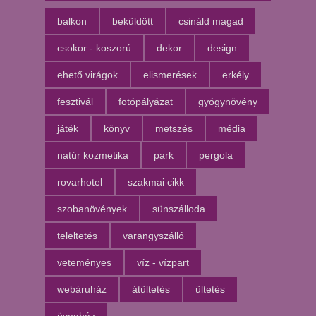
balkon
beküldött
csináld magad
csokor - koszorú
dekor
design
ehető virágok
elismerések
erkély
fesztivál
fotópályázat
gyógynövény
játék
könyv
metszés
média
natúr kozmetika
park
pergola
rovarhotel
szakmai cikk
szobanövények
sünszálloda
teleltetés
varangyszálló
veteményes
víz - vízpart
webáruház
átültetés
ültetés