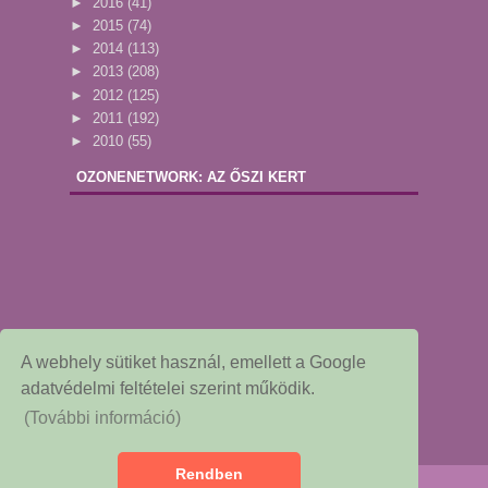
►
2016
(41)
►
2015
(74)
►
2014
(113)
►
2013
(208)
►
2012
(125)
►
2011
(192)
►
2010
(55)
OZONENETWORK: AZ ŐSZI KERT
A webhely sütiket használ, emellett a Google
adatvédelmi feltételei szerint működik.
(További információ)
Rendben