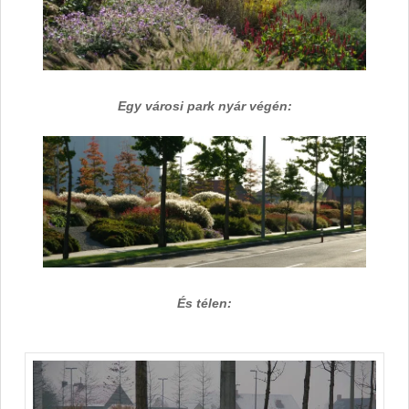
Egy városi park nyár végén:
És télen: