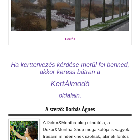
Forrás
Ha kerttervezés kérdése merül fel benned,
akkor keress bátran a
KertÁlmodó
oldalain.
A szerző: Borbás Ágnes
A Dekor&Mentha blog elindítója, a
Dekor&Mentha Shop megalkotója is vagyok.
Írásaim mindenkinek szólnak, akinek fontos