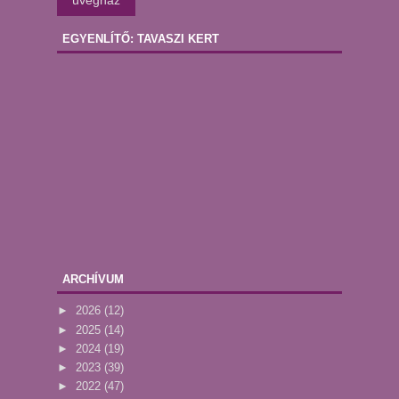
üvegház
EGYENLÍTŐ: TAVASZI KERT
ARCHÍVUM
►
2026
(12)
►
2025
(14)
►
2024
(19)
►
2023
(39)
►
2022
(47)