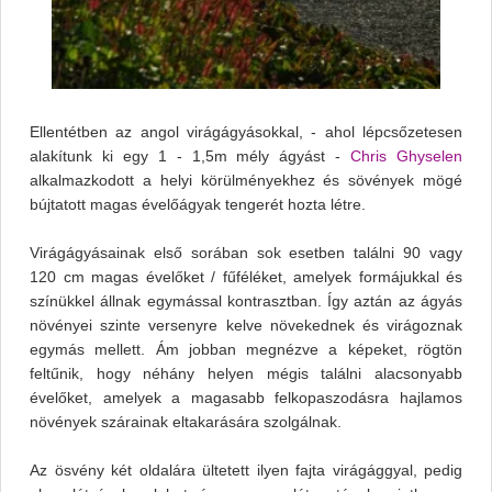
Ellentétben az angol virágágyásokkal, - ahol lépcsőzetesen
alakítunk ki egy 1 - 1,5m mély ágyást -
Chris Ghyselen
alkalmazkodott a helyi körülményekhez és sövények mögé
bújtatott magas évelőágyak tengerét hozta létre.
Virágágyásainak első sorában sok esetben találni 90 vagy
120 cm magas évelőket / fűféléket, amelyek formájukkal és
színükkel állnak egymással kontrasztban. Így aztán az ágyás
növényei szinte versenyre kelve növekednek és virágoznak
egymás mellett. Ám jobban megnézve a képeket, rögtön
feltűnik, hogy néhány helyen mégis találni alacsonyabb
évelőket, amelyek a magasabb felkopaszodásra hajlamos
növények szárainak eltakarására szolgálnak.
Az ösvény két oldalára ültetett ilyen fajta virágággyal, pedig