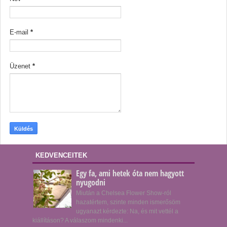
E-mail
*
Üzenet
*
KEDVENCEITEK
Egy fa, ami hetek óta nem hagyott
nyugodni
Miután a Chelsea Flower Show-ról
hazatértem, szinte minden ismerősöm
ugyanazt kérdezte: Na, és mit vettél a
kiállításon? A válaszom mindenki...