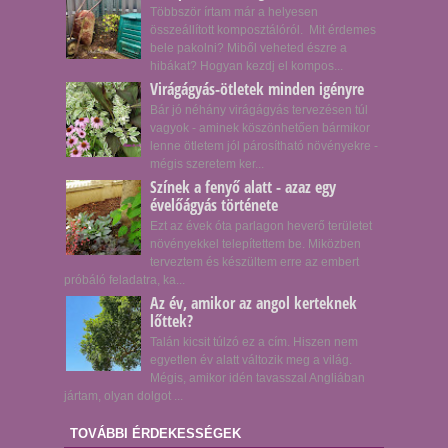
Többször írtam már a helyesen
összeállított komposztálóról. Mit érdemes
bele pakolni? Miből veheted észre a
hibákat? Hogyan kezdj el kompos...
Virágágyás-ötletek minden igényre
Bár jó néhány virágágyás tervezésen túl
vagyok - aminek köszönhetően bármikor
lenne ötletem jól párosítható növényekre -
mégis szeretem ker...
Színek a fenyő alatt - azaz egy
évelőágyás története
Ezt az évek óta parlagon heverő területet
növényekkel telepítettem be. Miközben
terveztem és készültem erre az embert
próbáló feladatra, ka...
Az év, amikor az angol kerteknek
lőttek?
Talán kicsit túlzó ez a cím. Hiszen nem
egyetlen év alatt változik meg a világ.
Mégis, amikor idén tavasszal Angliában
jártam, olyan dolgot ...
TOVÁBBI ÉRDEKESSÉGEK