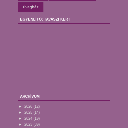
üvegház
EGYENLÍTŐ: TAVASZI KERT
ARCHÍVUM
►
2026
(12)
►
2025
(14)
►
2024
(19)
►
2023
(39)