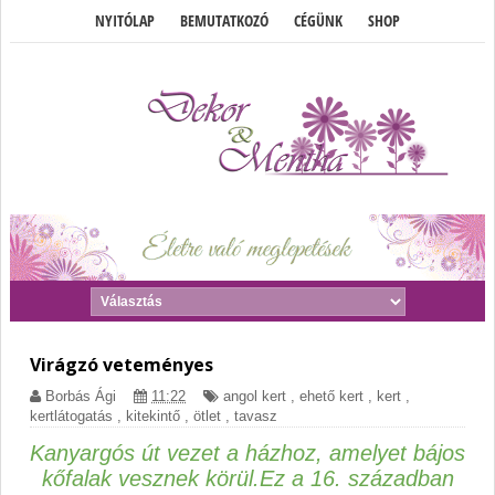
NYITÓLAP
BEMUTATKOZÓ
CÉGÜNK
SHOP
Virágzó veteményes
Borbás Ági
11:22
angol kert
,
ehető kert
,
kert
,
kertlátogatás
,
kitekintő
,
ötlet
,
tavasz
Kanyargós út vezet a házhoz, amelyet bájos
kőfalak vesznek körül.
Ez a 16. században