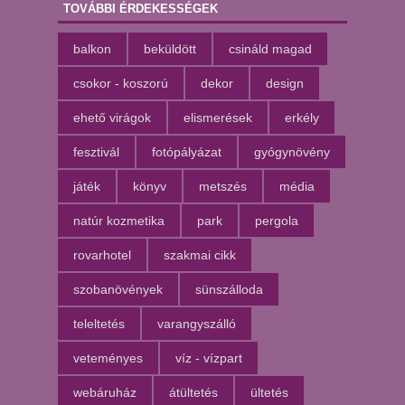
TOVÁBBI ÉRDEKESSÉGEK
balkon
beküldött
csináld magad
csokor - koszorú
dekor
design
ehető virágok
elismerések
erkély
fesztivál
fotópályázat
gyógynövény
játék
könyv
metszés
média
natúr kozmetika
park
pergola
rovarhotel
szakmai cikk
szobanövények
sünszálloda
teleltetés
varangyszálló
veteményes
víz - vízpart
webáruház
átültetés
ültetés