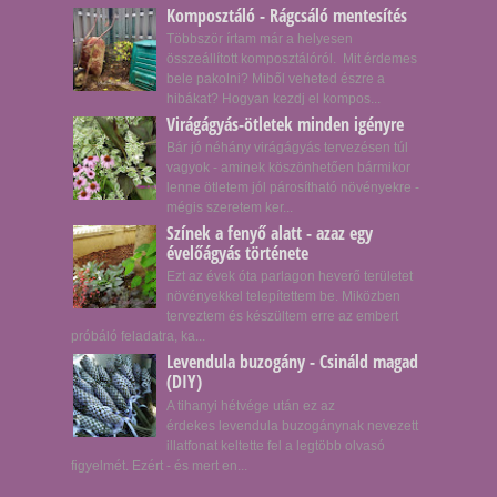
Komposztáló - Rágcsáló mentesítés
Többször írtam már a helyesen
összeállított komposztálóról. Mit érdemes
bele pakolni? Miből veheted észre a
hibákat? Hogyan kezdj el kompos...
Virágágyás-ötletek minden igényre
Bár jó néhány virágágyás tervezésen túl
vagyok - aminek köszönhetően bármikor
lenne ötletem jól párosítható növényekre -
mégis szeretem ker...
Színek a fenyő alatt - azaz egy
évelőágyás története
Ezt az évek óta parlagon heverő területet
növényekkel telepítettem be. Miközben
terveztem és készültem erre az embert
próbáló feladatra, ka...
Levendula buzogány - Csináld magad
(DIY)
A tihanyi hétvége után ez az
érdekes levendula buzogánynak nevezett
illatfonat keltette fel a legtöbb olvasó
figyelmét. Ezért - és mert en...