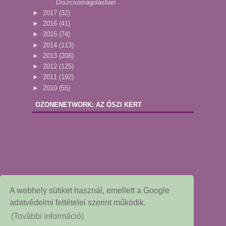
Díszcsomagolásban
►
2017
(32)
►
2016
(41)
►
2015
(74)
►
2014
(113)
►
2013
(208)
►
2012
(125)
►
2011
(192)
►
2010
(55)
OZONENETWORK: AZ ŐSZI KERT
A webhely sütiket használ, emellett a Google
adatvédelmi feltételei szerint működik.
(További információ)