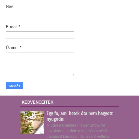
Név
E-mail
*
Üzenet
*
KEDVENCEITEK
Egy fa, ami hetek óta nem hagyott
nyugodni
Miután a Chelsea Flower Show-ról
hazatértem, szinte minden ismerősöm
ugyanazt kérdezte: Na, és mit vettél a