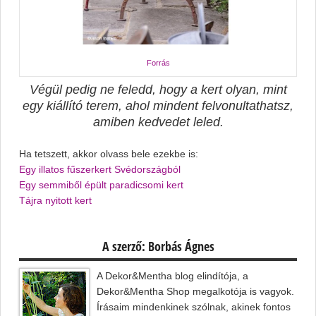
Forrás
Végül pedig ne feledd, hogy a kert olyan, mint
egy kiállító terem, ahol mindent felvonultathatsz,
amiben kedvedet leled.
Ha tetszett, akkor olvass bele ezekbe is:
Egy illatos fűszerkert Svédországból
Egy semmiből épült paradicsomi kert
Tájra nyitott kert
A szerző: Borbás Ágnes
A Dekor&Mentha blog elindítója, a
Dekor&Mentha Shop megalkotója is vagyok.
Írásaim mindenkinek szólnak, akinek fontos