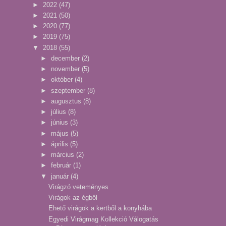
►
2022
(47)
►
2021
(50)
►
2020
(77)
►
2019
(75)
▼
2018
(55)
►
december
(2)
►
november
(5)
►
október
(4)
►
szeptember
(8)
►
augusztus
(8)
►
július
(8)
►
június
(3)
►
május
(5)
►
április
(5)
►
március
(2)
►
február
(1)
▼
január
(4)
Virágzó veteményes
Virágok az égből
Ehető virágok a kertből a konyhába
Egyedi Virágmag Kollekció Válogatás