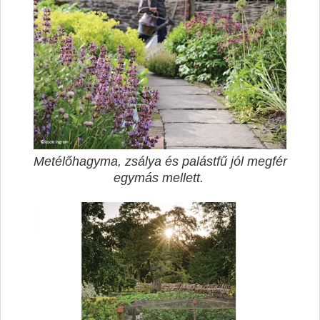
Metélőhagyma, zsálya és palástfű jól megfér
egymás mellett.