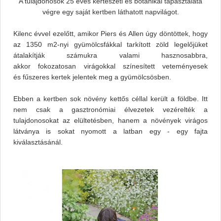
A tulajdonosok 25 éves kertészeti és botanikai tapasztalata
végre egy saját kertben láthatott napvilágot.
Kilenc évvel ezelőtt, amikor Piers és Allen úgy döntöttek, hogy
az 1350 m2-nyi gyümölcsfákkal tarkított zöld legelőjüket
átalakítják számukra valami hasznosabbra,
akkor fokozatosan virágokkal színesített veteményesek
és fűszeres kertek jelentek meg a gyümölcsösben.
Ebben a kertben sok növény kettős céllal került a földbe. Itt
nem csak a gasztronómiai élvezetek vezérelték a
tulajdonosokat az elültetésben, hanem a növények virágos
látványa is sokat nyomott a latban egy - egy fajta
kiválasztásánál.