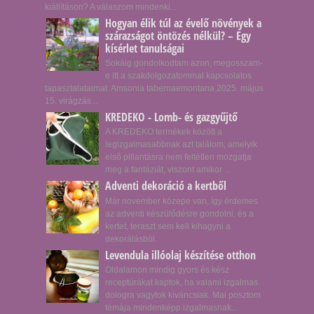
kiállításon? A válaszom mindenki...
Hogyan élik túl az évelő növények a
szárazságot öntözés nélkül? – Egy
kísérlet tanulságai
Sokáig gondolkodtam azon, megosszam-
e itt a szakdolgozatommal kapcsolatos
tapasztalataimat. Amsonia tabernaemontana 2025. május
15. virágzás...
KREDEKO - Lomb- és gazgyűjtő
A KREDEKO termékek között a
legizgalmasabbnak azt találom, amelyik
első pillantásra nem feltétlen mozgatja
meg a fantáziát, viszont amikor ...
Adventi dekoráció a kertből
Már november közepe van, így érdemes
az adventi készülődésre gondolni, és a
kertet, teraszt sem kell kihagyni a
dekorálásból.
Levendula illóolaj készítése otthon
Oldalamon mindig gyors és kész
receptúrákat kaptok, ha valami izgalmas
dologra vagytok kíváncsiak. Mai posztom
témája mindenképp izgalmasnak...