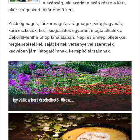
a szépség, aki szerint a szép része a kert,
akár virágoskert, akár ehető kert.
Zöldségmagok, fűszermagok, virágmagok, virághagymák,
kerti eszközök, kerti kiegészítők egyaránt megtalálhatók a
Dekor&Mentha Shop kínálatában. Napi és ünnepi ötletekkel,
meglepetésekkel, saját kertek versenyeivel szeretnék
kedvében járni látogatóimnak, kertépítő társaimnak.
Így válik a kert érzékelhető, ökosz...