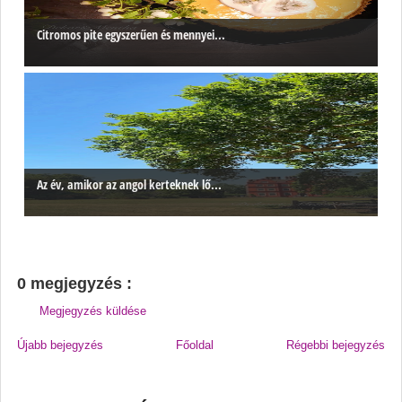
Citromos pite egyszerűen és mennyei...
Az év, amikor az angol kerteknek lő...
0 megjegyzés :
Megjegyzés küldése
Újabb bejegyzés
Főoldal
Régebbi bejegyzés