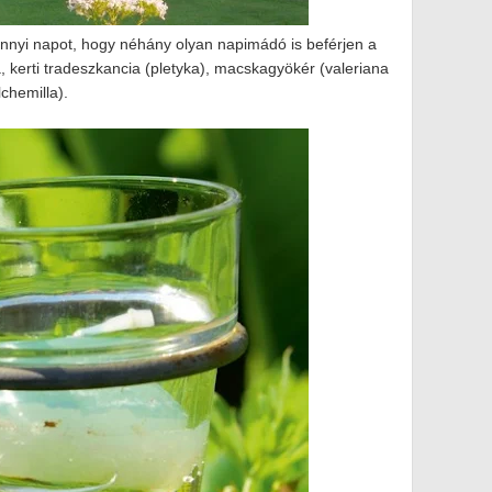
p annyi napot, hogy néhány olyan napimádó is beférjen a
, kerti tradeszkancia (pletyka), macskagyökér (valeriana
alchemilla).