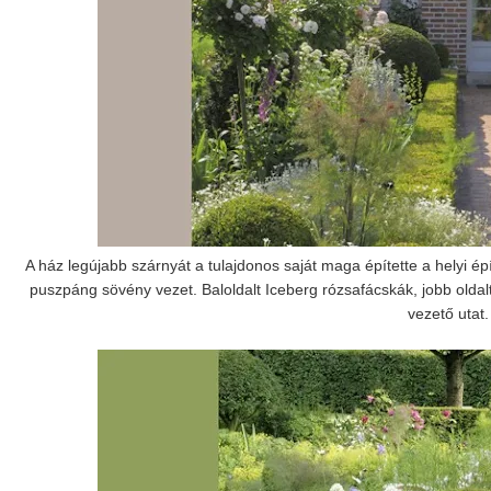
A ház legújabb szárnyát a tulajdonos saját maga építette a helyi ép
puszpáng sövény vezet. Baloldalt Iceberg rózsafácskák, jobb oldalt 
vezető utat.