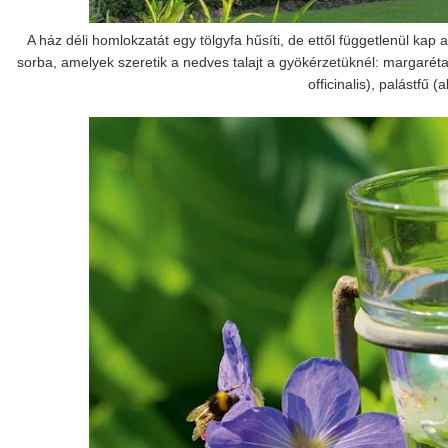
A ház déli homlokzatát egy tölgyfa hűsíti, de ettől függetlenül ka
sorba, amelyek szeretik a nedves talajt a gyökérzetüknél: margaréta
officinalis), palástfű (