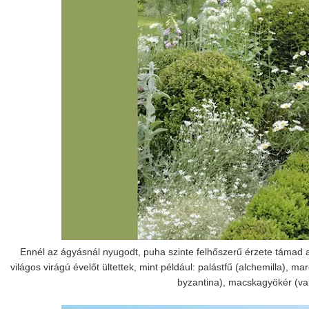
Ennél az ágyásnál nyugodt, puha szinte felhőszerű érzete támad
világos virágú évelőt ültettek, mint például: palástfű (alchemilla), ma
byzantina), macskagyökér (vale