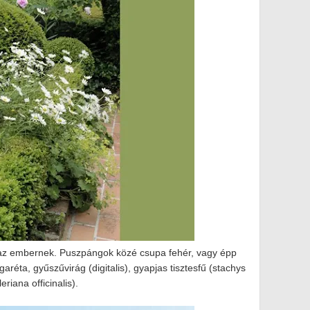
 az embernek. Puszpángok közé csupa fehér, vagy épp
rgaréta, gyűszűvirág (digitalis), gyapjas tisztesfű (stachys
riana officinalis).