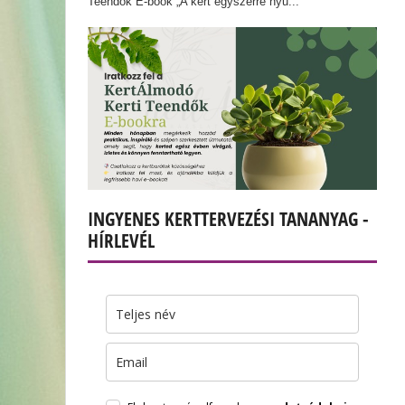
Teendők E-book „A kert egyszerre nyu...
INGYENES KERTTERVEZÉSI TANANYAG -
HÍRLEVÉL