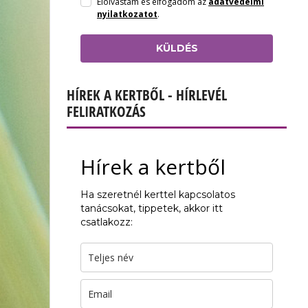
Elolvastam és elfogadom az
adatvédelmi
nyilatkozatot
.
KÜLDÉS
HÍREK A KERTBŐL - HÍRLEVÉL
FELIRATKOZÁS
Hírek a kertből
Ha szeretnél kerttel kapcsolatos
tanácsokat, tippetek, akkor itt
csatlakozz: