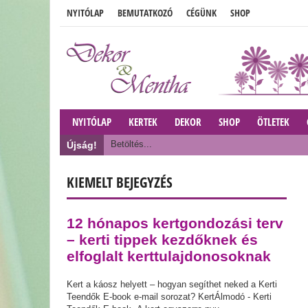
NYITÓLAP
BEMUTATKOZÓ
CÉGÜNK
SHOP
NYITÓLAP
KERTEK
DEKOR
SHOP
ÖTLETEK
Betöltés...
Újság!
KIEMELT BEJEGYZÉS
12 hónapos kertgondozási terv
– kerti tippek kezdőknek és
elfoglalt kerttulajdonosoknak
Kert a káosz helyett – hogyan segíthet neked a Kerti
Teendők E-book e-mail sorozat? KertÁlmodó - Kerti