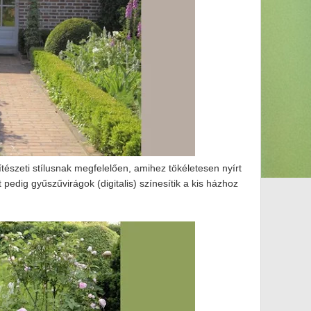
ítészeti stílusnak megfelelően, amihez tökéletesen nyírt
pedig gyűszűvirágok (digitalis) színesítik a kis házhoz