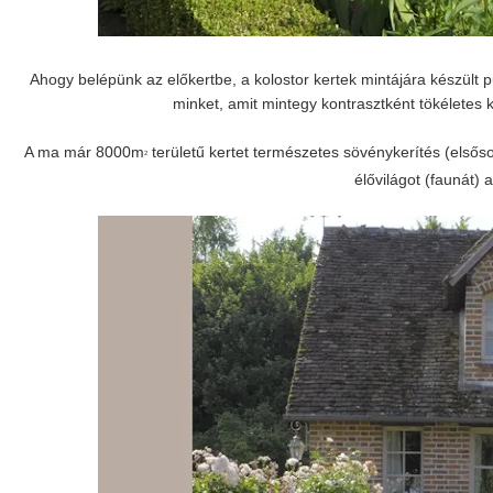
Ahogy belépünk az előkertbe, a kolostor kertek mintájára készült
minket, amit mintegy kontrasztként tökéletes k
A ma már 8000m
területű kertet természetes sövénykerítés (elsős
2
élővilágot (faunát) 