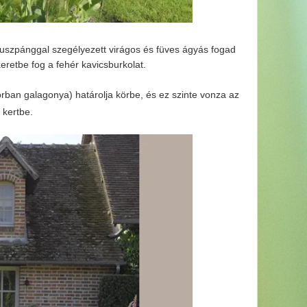
 puszpánggal szegélyezett virágos és füves ágyás fogad
eretbe fog a fehér kavicsburkolat.
orban galagonya) határolja körbe, és ez szinte vonza az
a kertbe.