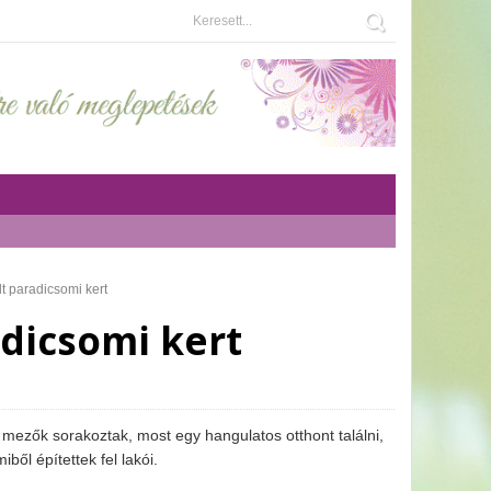
t paradicsomi kert
dicsomi kert
a mezők sorakoztak, most egy hangulatos otthont találni,
ből építettek fel lakói.