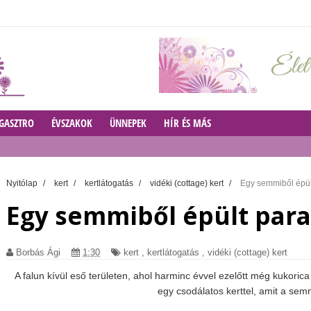
GASZTRO
ÉVSZAKOK
ÜNNEPEK
HÍR ÉS MÁS
Nyitólap
/
kert
/
kertlátogatás
/
vidéki (cottage) kert
/
Egy semmiből épül
Egy semmiből épült para
Borbás Ági
1:30
kert
,
kertlátogatás
,
vidéki (cottage) kert
A falun kívül eső területen, ahol harminc évvel ezelőtt még kukoric
egy csodálatos kerttel, amit a semmi