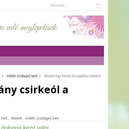
k
/
vidéki (cottage) kert
/
Milyen egy trendi és vagány csirkeól
ány csirkeól a
 kert
,
ötletek
,
vidéki (cottage) kert
b dologgá kezd válni.