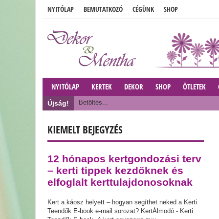
NYITÓLAP
BEMUTATKOZÓ
CÉGÜNK
SHOP
NYITÓLAP
KERTEK
DEKOR
SHOP
ÖTLETEK
Betöltés...
Újság!
KIEMELT BEJEGYZÉS
12 hónapos kertgondozási terv
– kerti tippek kezdőknek és
elfoglalt kerttulajdonosoknak
Kert a káosz helyett – hogyan segíthet neked a Kerti
Teendők E-book e-mail sorozat? KertÁlmodó - Kerti