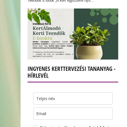
Teendők E-book „A kert egyszerre nyu...
INGYENES KERTTERVEZÉSI TANANYAG -
HÍRLEVÉL