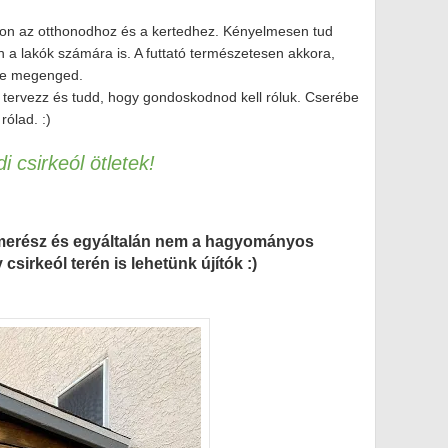
jon az otthonodhoz és a kertedhez. Kényelmesen tud
a lakók számára is. A futtató természetesen akkora,
ete megenged.
 tervezz és tudd, hogy gondoskodnod kell róluk. Cserébe
ólad. :)
i csirkeól ötletek!
 merész és egyáltalán nem a hagyományos
sirkeól terén is lehetünk újítók :)