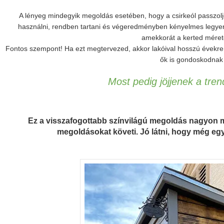
A lényeg mindegyik megoldás esetében, hogy a csirkeól passzol
használni, rendben tartani és végeredményben kényelmes legyen 
amekkorát a kerted mér
Fontos szempont! Ha ezt megtervezed, akkor lakóival hosszú évekre
ők is gondoskodnak r
Most pedig jöjjenek a trend
Ez a visszafogottabb színvilágú megoldás nagyon
megoldásokat követi. Jó látni, hogy még egy c