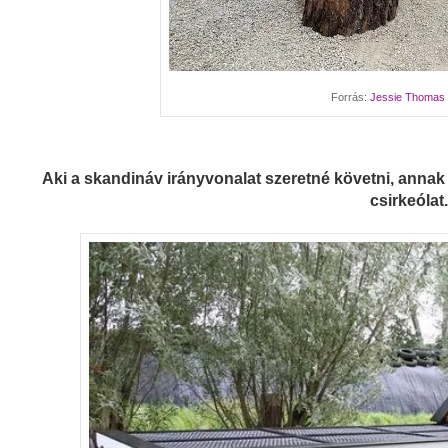
Forrás:
Jessie Thomas
Aki a skandináv irányvonalat szeretné követni, annak s
csirkeólat