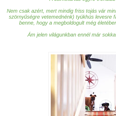
Nem csak azért, mert mindig friss tojás vár min
szörnyűségre vetemednénk) tyúkhús levesre fá
benne, hogy a megboldogult még életében
Ám jelen világunkban ennél már sokkal 