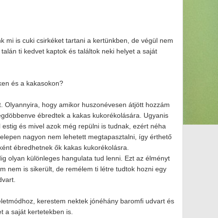
 mi is cuki csirkéket tartani a kertünkben, de végül nem
talán ti kedvet kaptok és találtok neki helyet a saját
.
kéken és a kakasokon?
olt. Olyannyira, hogy amikor huszonévesen átjött hozzám
 megdöbbenve ébredtek a kakas kukorékolására. Ugyanis
estig és mivel azok még repülni is tudnak, ezért néha
telepen nagyon nem lehetett megtapasztalni, így érthető
ként ébredhetnek ők kakas kukorékolásra.
g olyan különleges hangulata tud lenni. Ezt az élményt
nem is sikerült, de remélem ti létre tudtok hozni egy
vart.
z életmódhoz, kerestem nektek jónéhány baromfi udvart és
t a saját kertetekben is.