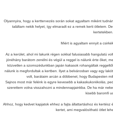
Olyannyira, hogy a kerttervezés során sokat agyaltam miként tudnánk
találtam nekik helyet, így elmaradt ez a remek kerti ötletem. De 
kertetekben
Miért is agyaltam ennyit a csir
Az a kerület, ahol mi lakunk régen sokkal falusiasabb hangulatú v
jónéhány barátom zenélni és végül a reggel is nálunk érte őket,
közvetlen a szomszédunkban japán kakasok rohangáltak reggeltől 
nálunk is megfordultak a kertben. Ilyet a belvárosban vagy egy lakó
volt, barátaim arcán a döbbenet, hogy Budapesten mi
Sajnos most már felénk is egyre kevesebb a kakaskukorékolás, pedi
szerettem volna visszahozni a mindennapjainkba. De ha már nekem 
kisebb baromfi ud
Ahhoz, hogy kedvet kapjatok ehhez a fajta állattartáshoz és kertés
kertet, ami megvalósítható ötlet lehe