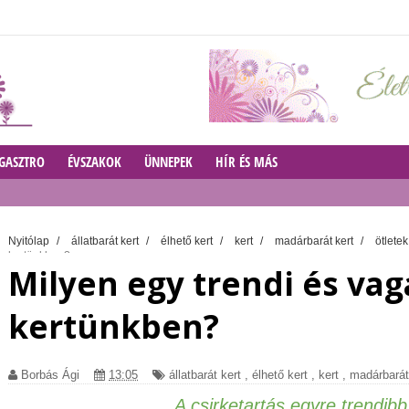
GASZTRO
ÉVSZAKOK
ÜNNEPEK
HÍR ÉS MÁS
Nyitólap
/
állatbarát kert
/
élhető kert
/
kert
/
madárbarát kert
/
ötlete
a kertünkben?
Milyen egy trendi és vag
kertünkben?
Borbás Ági
13:05
állatbarát kert
,
élhető kert
,
kert
,
madárbarát
A csirketartás egyre trendib