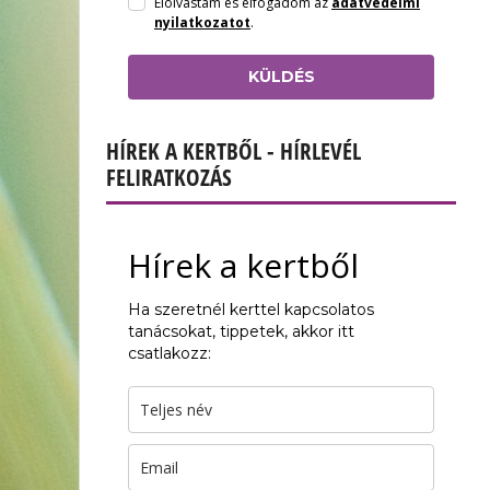
Elolvastam és elfogadom az
adatvédelmi
nyilatkozatot
.
KÜLDÉS
HÍREK A KERTBŐL - HÍRLEVÉL
FELIRATKOZÁS
Hírek a kertből
Ha szeretnél kerttel kapcsolatos
tanácsokat, tippetek, akkor itt
csatlakozz: