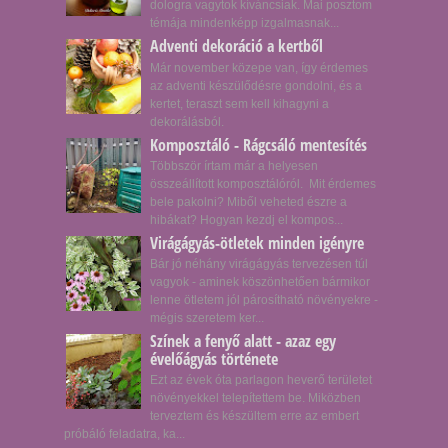
dologra vagytok kíváncsiak. Mai posztom
témája mindenképp izgalmasnak...
Adventi dekoráció a kertből
Már november közepe van, így érdemes
az adventi készülődésre gondolni, és a
kertet, teraszt sem kell kihagyni a
dekorálásból.
Komposztáló - Rágcsáló mentesítés
Többször írtam már a helyesen
összeállított komposztálóról. Mit érdemes
bele pakolni? Miből veheted észre a
hibákat? Hogyan kezdj el kompos...
Virágágyás-ötletek minden igényre
Bár jó néhány virágágyás tervezésen túl
vagyok - aminek köszönhetően bármikor
lenne ötletem jól párosítható növényekre -
mégis szeretem ker...
Színek a fenyő alatt - azaz egy
évelőágyás története
Ezt az évek óta parlagon heverő területet
növényekkel telepítettem be. Miközben
terveztem és készültem erre az embert
próbáló feladatra, ka...