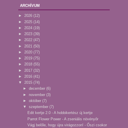
ARCHÍVUM
►
2026
(12)
►
2025
(14)
►
2024
(19)
►
2023
(39)
►
2022
(47)
►
2021
(50)
►
2020
(77)
►
2019
(75)
►
2018
(55)
►
2017
(32)
►
2016
(41)
▼
2015
(74)
►
december
(6)
►
november
(3)
►
október
(7)
▼
szeptember
(7)
Edit kertje 2.0 - A hobbikertész új kertje
Parrot Flower Power - A zseniális növényőr
Vágj belőle, hogy újra virágozzon! - Őszi csokor