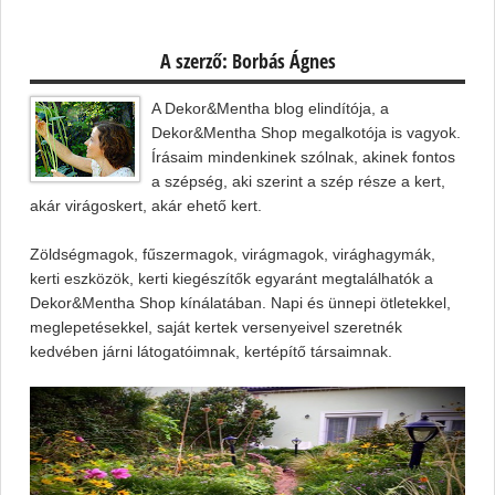
A szerző: Borbás Ágnes
A Dekor&Mentha blog elindítója, a
Dekor&Mentha Shop megalkotója is vagyok.
Írásaim mindenkinek szólnak, akinek fontos
a szépség, aki szerint a szép része a kert,
akár virágoskert, akár ehető kert.
Zöldségmagok, fűszermagok, virágmagok, virághagymák,
kerti eszközök, kerti kiegészítők egyaránt megtalálhatók a
Dekor&Mentha Shop kínálatában. Napi és ünnepi ötletekkel,
meglepetésekkel, saját kertek versenyeivel szeretnék
kedvében járni látogatóimnak, kertépítő társaimnak.