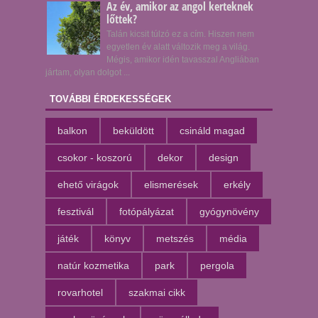
Az év, amikor az angol kerteknek
lőttek?
Talán kicsit túlzó ez a cím. Hiszen nem
egyetlen év alatt változik meg a világ.
Mégis, amikor idén tavasszal Angliában
jártam, olyan dolgot ...
TOVÁBBI ÉRDEKESSÉGEK
balkon
beküldött
csináld magad
csokor - koszorú
dekor
design
ehető virágok
elismerések
erkély
fesztivál
fotópályázat
gyógynövény
játék
könyv
metszés
média
natúr kozmetika
park
pergola
rovarhotel
szakmai cikk