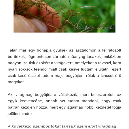
Talán már egy hónapja gyűlnek az asztalomon a feliratozott
borítékok, légmentesen zárható műanyag tasakok, miközben
nagyon izgulok azokért a virágokért, amelyeket a tavaszi, kora
nyári sok-sok teendő miatt csak késve tudtam elültetni, ezért
csak késő ősszel tudom majd begyűjteni róluk a kincset érő
magokat.
Aki virágmag begyűjtésre vállalkozik, mert beleszeretett az
egyik kedvencébe, annak azt tudom mondani, hogy csak
bátran kezdjen hozzá, mert egy izgalmas hobbi kezdetét fogja
jelölni mindez.
A következő szempontokat tartsuk szem előtt virágmag