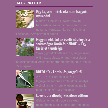
KEDVENCEITEK
Egy fa, ami hetek óta nem hagyott
nyugodni
Miután a Chelsea Flower Show-ról
hazatértem, szinte minden ismerősöm
ugyanazt kérdezte: Na, és mit vettél a
kiállításon? A válaszom mindenki...
Hogyan élik túl az évelő növények a
szárazságot öntözés nélkül? – Egy
kísérlet tanulságai
Sokáig gondolkodtam azon, megosszam-
e itt a szakdolgozatommal kapcsolatos
tapasztalataimat. Amsonia tabernaemontana 2025. május
15. virágzás...
KREDEKO - Lomb- és gazgyűjtő
A KREDEKO termékek között a
legizgalmasabbnak azt találom, amelyik
első pillantásra nem feltétlen mozgatja
meg a fantáziát, viszont amikor ...
Levendula illóolaj készítése otthon
Oldalamon mindig gyors és kész
receptúrákat kaptok, ha valami izgalmas