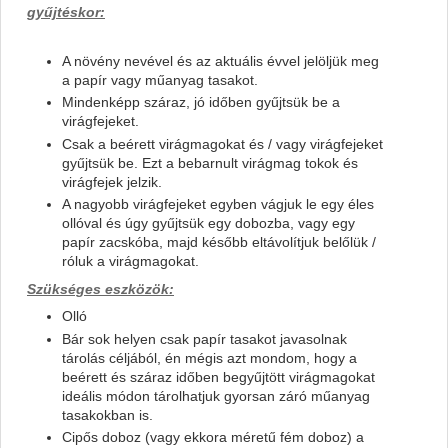
gyűjtéskor:
A növény nevével és az aktuális évvel jelöljük meg
a papír vagy műanyag tasakot.
Mindenképp száraz, jó időben gyűjtsük be a
virágfejeket.
Csak a beérett virágmagokat és / vagy virágfejeket
gyűjtsük be. Ezt a bebarnult virágmag tokok és
virágfejek jelzik.
A nagyobb virágfejeket egyben vágjuk le egy éles
ollóval és úgy gyűjtsük egy dobozba, vagy egy
papír zacskóba, majd később eltávolítjuk belőlük /
róluk a virágmagokat.
Szükséges eszközök:
Olló
Bár sok helyen csak papír tasakot javasolnak
tárolás céljából, én mégis azt mondom, hogy a
beérett és száraz időben begyűjtött virágmagokat
ideális módon tárolhatjuk gyorsan záró műanyag
tasakokban is.
Cipős doboz (vagy ekkora méretű fém doboz) a