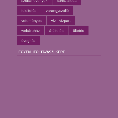
szobanövények
sünszálloda
teleltetés
varangyszálló
veteményes
víz - vízpart
webáruház
átültetés
ültetés
üvegház
EGYENLÍTŐ: TAVASZI KERT