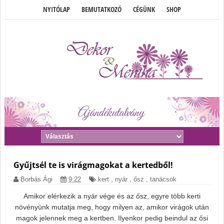
NYITÓLAP
BEMUTATKOZÓ
CÉGÜNK
SHOP
Gyűjtsél te is virágmagokat a kertedből!
Borbás Ági
9:22
kert
,
nyár
,
ősz
,
tanácsok
Amikor elérkezik a nyár vége és az ősz, egyre több kerti
növényünk mutatja meg, hogy milyen az, amikor virágok után
magok jelennek meg a kertben. Ilyenkor pedig beindul az ősi