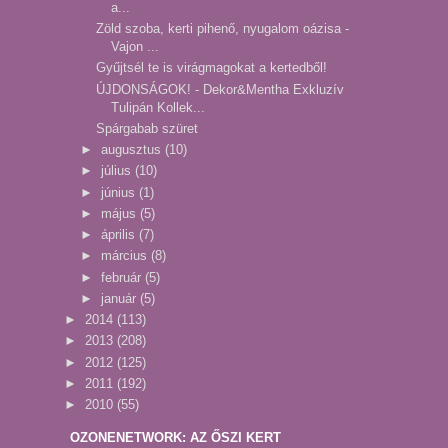
a...
Zöld szoba, kerti pihenő, nyugalom oázisa -
Vajon ...
Gyűjtsél te is virágmagokat a kertedből!
ÚJDONSÁGOK! - Dekor&Mentha Exkluzív
Tulipán Kollek...
Spárgabab szüret
►
augusztus
(10)
►
július
(10)
►
június
(1)
►
május
(5)
►
április
(7)
►
március
(8)
►
február
(5)
►
január
(5)
►
2014
(113)
►
2013
(208)
►
2012
(125)
►
2011
(192)
►
2010
(55)
OZONENETWORK: AZ ŐSZI KERT