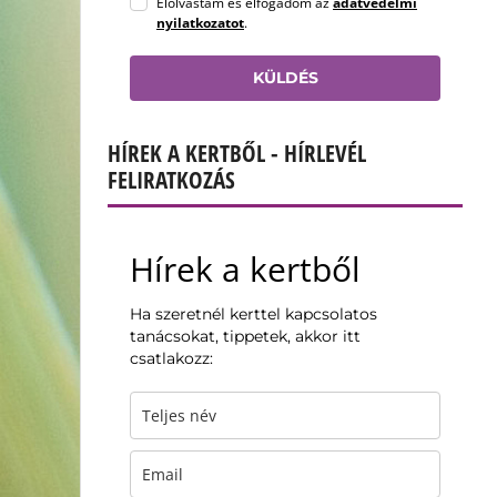
Elolvastam és elfogadom az
adatvédelmi
nyilatkozatot
.
KÜLDÉS
HÍREK A KERTBŐL - HÍRLEVÉL
FELIRATKOZÁS
Hírek a kertből
Ha szeretnél kerttel kapcsolatos
tanácsokat, tippetek, akkor itt
csatlakozz: