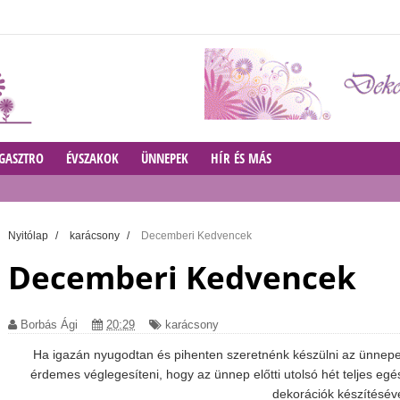
GASZTRO
ÉVSZAKOK
ÜNNEPEK
HÍR ÉS MÁS
Nyitólap
/
karácsony
/
Decemberi Kedvencek
Decemberi Kedvencek
Borbás Ági
20:29
karácsony
Ha igazán nyugodtan és pihenten szeretnénk készülni az ünnepe
érdemes véglegesíteni, hogy az ünnep előtti utolsó hét teljes e
dekorációk készítéséve