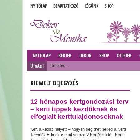
NYITÓLAP
BEMUTATKOZÓ
CÉGÜNK
SHOP
NYITÓLAP
KERTEK
DEKOR
SHOP
ÖTLETEK
Betöltés...
Újság!
KIEMELT BEJEGYZÉS
12 hónapos kertgondozási terv
– kerti tippek kezdőknek és
elfoglalt kerttulajdonosoknak
Kert a káosz helyett – hogyan segíthet neked a Kerti
Teendők E-book e-mail sorozat? KertÁlmodó - Kerti