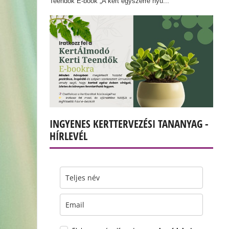
Teendők E-book „A kert egyszerre nyu...
INGYENES KERTTERVEZÉSI TANANYAG -
HÍRLEVÉL