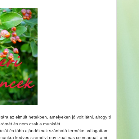
 az elmúlt hetekben, amelyeken jó volt látni, ahogy ti
 örömét és nem csak a munkáét.
rációt és több ajándéknak szánható terméket válogattam
számunkra kedves személyt egy izgalmas csomaggal, ami