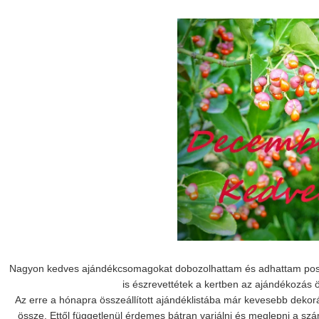
Nagyon kedves ajándékcsomagokat dobozolhattam és adhattam postára
is észrevettétek a kertben az ajándékozás
Az erre a hónapra összeállított ajándéklistába már kevesebb deko
össze. Ettől függetlenül érdemes bátran variálni és meglepni a 