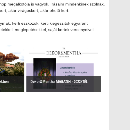
op megalkotója is vagyok. Írásaim mindenkinek szólnak,
ert, akár virágoskert, akár ehető kert.
ák, kerti eszközök, kerti kiegészítők egyaránt
tekkel, meglepetésekkel, saját kertek versenyeivel
tekben
Dekor&Mentha MAGAZIN - 2022/TÉL