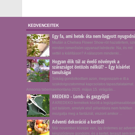
KEDVENCEITEK
Egy fa, ami hetek óta nem hagyott nyugodni
Miután a Chelsea Flower Show-ról hazatértem, szi
minden ismerősöm ugyanazt kérdezte: Na, és mit
vettél a kiállításon? A válaszom mindenki...
Hogyan élik túl az évelő növények a
szárazságot öntözés nélkül? – Egy kísérlet
tanulságai
Sokáig gondolkodtam azon, megosszam-e itt a
szakdolgozatommal kapcsolatos tapasztalataimat.
Amsonia tabernaemontana 2025. május 15. virágzás...
KREDEKO - Lomb- és gazgyűjtő
A KREDEKO termékek között a legizgalmasabbna
azt találom, amelyik első pillantásra nem feltétlen
mozgatja meg a fantáziát, viszont amikor ...
Adventi dekoráció a kertből
Már november közepe van, így érdemes az advent
készülődésre gondolni, és a kertet, teraszt sem kel