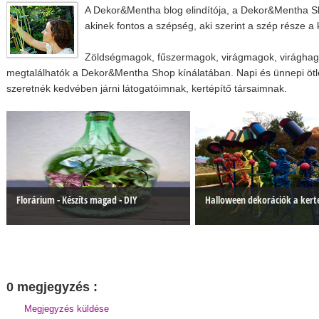
A Dekor&Mentha blog elindítója, a Dekor&Mentha Sh
akinek fontos a szépség, aki szerint a szép része a k
Zöldségmagok, fűszermagok, virágmagok, virághagym
megtalálhatók a Dekor&Mentha Shop kínálatában. Napi és ünnepi ötle
szeretnék kedvében járni látogatóimnak, kertépítő társaimnak.
Florárium - Készíts magad - DIY
Halloween dekorációk a ker
0 megjegyzés :
Megjegyzés küldése