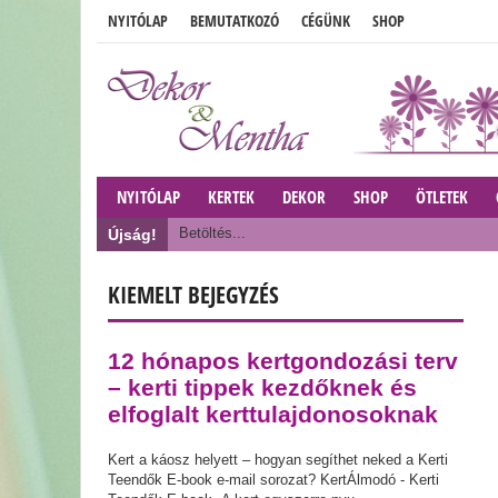
NYITÓLAP
BEMUTATKOZÓ
CÉGÜNK
SHOP
NYITÓLAP
KERTEK
DEKOR
SHOP
ÖTLETEK
Betöltés...
Újság!
KIEMELT BEJEGYZÉS
12 hónapos kertgondozási terv
– kerti tippek kezdőknek és
elfoglalt kerttulajdonosoknak
Kert a káosz helyett – hogyan segíthet neked a Kerti
Teendők E-book e-mail sorozat? KertÁlmodó - Kerti