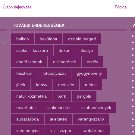
Újabb bejegyzés
Főoldal
TOVÁBBI ÉRDEKESSÉGEK
balkon
beküldött
csináld magad
nte
csokor - koszorú
dekor
design
ehető virágok
elismerések
erkély
fesztivál
fotópályázat
gyógynövény
játék
könyv
metszés
média
natúr kozmetika
park
pergola
k
rovarhotel
szakmai cikk
szobanövények
sünszálloda
teleltetés
varangyszálló
i
veteményes
víz - vízpart
webáruház
l