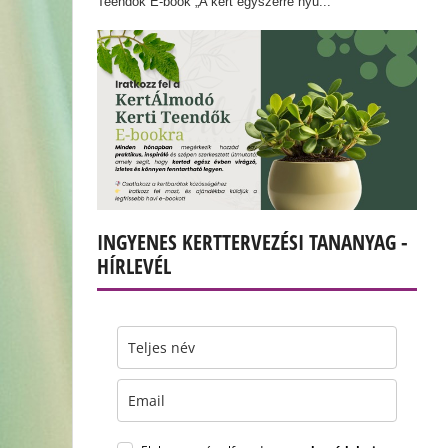
Teendők E-book „A kert egyszerre nyu...
INGYENES KERTTERVEZÉSI TANANYAG -
HÍRLEVÉL