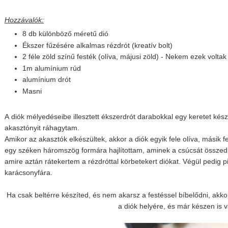
Hozzávalók:
8 db különböző méretű dió
Ékszer fűzésére alkalmas rézdrót (kreatív bolt)
2 féle zöld színű festék (olíva, májusi zöld) - Nekem ezek voltak 
1m alumínium rúd
alumínium drót
Masni
A diók mélyedéseibe illesztett ékszerdrót darabokkal egy keretet kés
akasztónyit ráhagytam.
Amikor az akasztók elkészültek, akkor a diók egyik fele olíva, másik f
egy széken háromszög formára hajlítottam, aminek a csúcsát összedró
amire aztán rátekertem a rézdróttal körbetekert diókat. Végül pedig pi
karácsonyfára.
Ha csak beltérre készíted, és nem akarsz a festéssel bíbelődni, akk
a diók helyére, és már készen is 