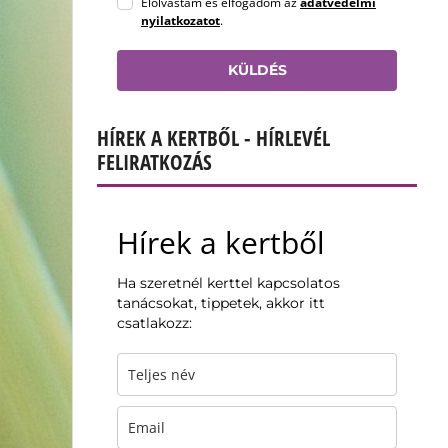
Elolvastam és elfogadom az
adatvédelmi
nyilatkozatot
.
KÜLDÉS
HÍREK A KERTBŐL - HÍRLEVÉL
FELIRATKOZÁS
Hírek a kertből
Ha szeretnél kerttel kapcsolatos
tanácsokat, tippetek, akkor itt
csatlakozz: