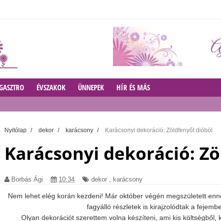
GASZTRO
ÉVSZAKOK
ÜNNEPEK
HÍR ÉS MÁS
Nyitólap
/
dekor
/
karácsony
/
Karácsonyi dekoráció: Zöldfenyőt dióból
Karácsonyi dekoráció: Zö
Borbás Ági
10:34
dekor
,
karácsony
Nem lehet elég korán kezdeni! Már október végén megszületett ennek
fagyálló részletek is kirajzolódtak a fejemb
Olyan dekorációt szerettem volna készíteni, ami kis költségből,