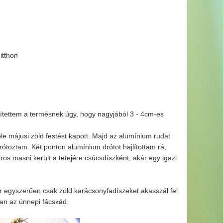
itthon
zítettem a termésnek úgy, hogy nagyjából 3 - 4cm-es
ele májusi zöld festést kapott. Majd az alumínium rudat
toztam. Két ponton alumínium drótot hajlítottam rá,
ros masni került a tetejére csúcsdíszként, akár egy igazi
or egyszerűen csak zöld karácsonyfadíszeket akasszál fel
van az ünnepi fácskád.