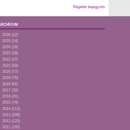
Régebbi bejegyzés
ARCHÍVUM
►
2026
(12)
►
2025
(14)
►
2024
(19)
►
2023
(39)
►
2022
(47)
►
2021
(50)
►
2020
(77)
►
2019
(75)
►
2018
(55)
►
2017
(32)
►
2016
(41)
►
2015
(74)
►
2014
(113)
►
2013
(208)
►
2012
(125)
▼
2011
(192)