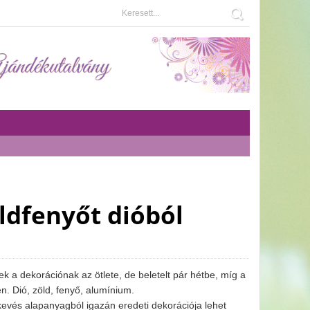
ldfenyőt dióból
 a dekorációnak az ötlete, de beletelt pár hétbe, míg a
en. Dió, zöld, fenyő, alumínium.
 kevés alapanyagból igazán eredeti dekorációja lehet