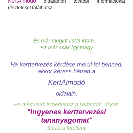
KertÁlmodó
oldalamon további információkat
részleteket találhatsz.
És már megint listát írtam....
Ez már csak így megy
Ha kerttervezés kérdése merül fel benned,
akkor keress bátran a
KertÁlmodó
oldalain.
Ha még csak ismerkedsz a kerteddel, akkor
"Ingyenes kerttervezési
tananyagomat"
itt tudod letölteni.