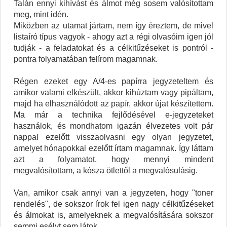
Talán ennyi kihívást és álmot még sosem valósítottam
meg, mint idén.
Miközben az utamat jártam, nem így éreztem, de mivel
listaíró típus vagyok - ahogy azt a régi olvasóim igen jól
tudják - a feladatokat és a célkitűzéseket is pontról -
pontra folyamatában felírom magamnak.
Régen ezeket egy A/4-es papírra jegyzeteltem és
amikor valami elkészült, akkor kihúztam vagy pipáltam,
majd ha elhasználódott az papír, akkor újat készítettem.
Ma már a technika fejlődésével e-jegyzeteket
használok, és mondhatom igazán élvezetes volt pár
nappal ezelőtt visszaolvasni egy olyan jegyzetet,
amelyet hónapokkal ezelőtt írtam magamnak. Így láttam
azt a folyamatot, hogy mennyi mindent
megvalósítottam, a kósza ötlettől a megvalósulásig.
Van, amikor csak annyi van a jegyzeten, hogy "toner
rendelés", de sokszor írok fel igen nagy célkitűzéseket
és álmokat is, amelyeknek a megvalósítására sokszor
semmi esélyt sem látok.