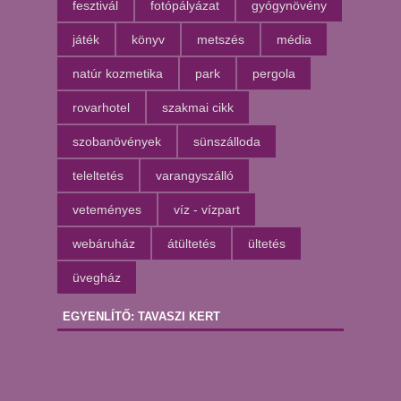
fesztivál
fotópályázat
gyógynövény
játék
könyv
metszés
média
natúr kozmetika
park
pergola
rovarhotel
szakmai cikk
szobanövények
sünszálloda
teleltetés
varangyszálló
veteményes
víz - vízpart
webáruház
átültetés
ültetés
üvegház
EGYENLÍTŐ: TAVASZI KERT