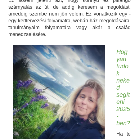
Ez sosem jelenti azt, hogy könnyű és pillangó
szárnyalás az út, de addig keresem a megoldást,
ameddig szembe nem jön velem. Ez vonatkozik egy -
egy kerttervezési folyamatra, webáruház megoldásaira,
tanulmányaim folyamatára vagy akár a család
menedzselésére.
Hog
yan
tudo
k
neke
d
segít
eni
2025
-
ben?
Ha te