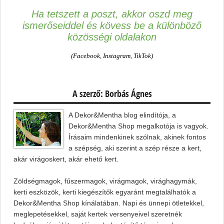
Ha tetszett a poszt, akkor oszd meg
ismerőseiddel és kövess be a különböző
közösségi oldalakon
(Facebook, Instagram, TikTok)
A szerző: Borbás Ágnes
A Dekor&Mentha blog elindítója, a
Dekor&Mentha Shop megalkotója is vagyok.
Írásaim mindenkinek szólnak, akinek fontos
a szépség, aki szerint a szép része a kert,
akár virágoskert, akár ehető kert.
Zöldségmagok, fűszermagok, virágmagok, virághagymák,
kerti eszközök, kerti kiegészítők egyaránt megtalálhatók a
Dekor&Mentha Shop kínálatában. Napi és ünnepi ötletekkel,
meglepetésekkel, saját kertek versenyeivel szeretnék