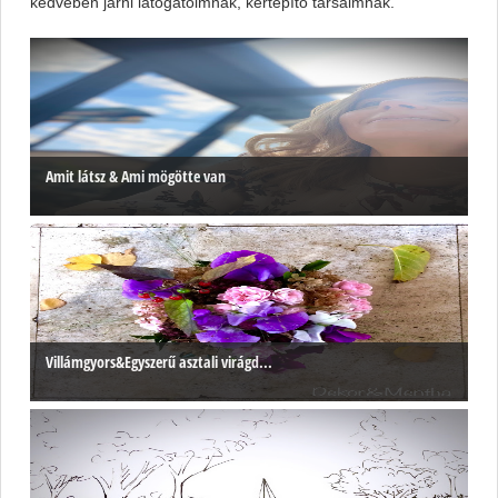
kedvében járni látogatóimnak, kertépítő társaimnak.
Amit látsz & Ami mögötte van
Villámgyors&Egyszerű asztali virágd...