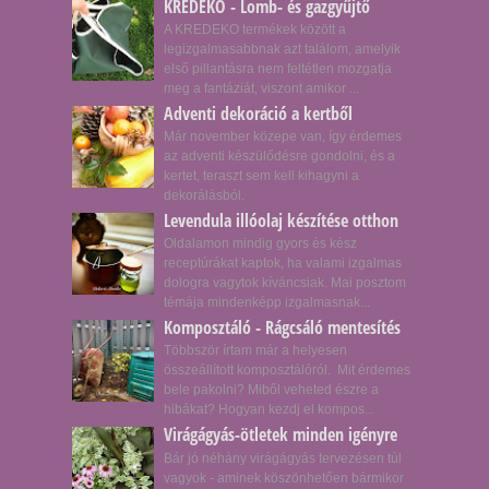
KREDEKO - Lomb- és gazgyűjtő
A KREDEKO termékek között a
legizgalmasabbnak azt találom, amelyik
első pillantásra nem feltétlen mozgatja
meg a fantáziát, viszont amikor ...
Adventi dekoráció a kertből
Már november közepe van, így érdemes
az adventi készülődésre gondolni, és a
kertet, teraszt sem kell kihagyni a
dekorálásból.
Levendula illóolaj készítése otthon
Oldalamon mindig gyors és kész
receptúrákat kaptok, ha valami izgalmas
dologra vagytok kíváncsiak. Mai posztom
témája mindenképp izgalmasnak...
Komposztáló - Rágcsáló mentesítés
Többször írtam már a helyesen
összeállított komposztálóról. Mit érdemes
bele pakolni? Miből veheted észre a
hibákat? Hogyan kezdj el kompos...
Virágágyás-ötletek minden igényre
Bár jó néhány virágágyás tervezésen túl
vagyok - aminek köszönhetően bármikor