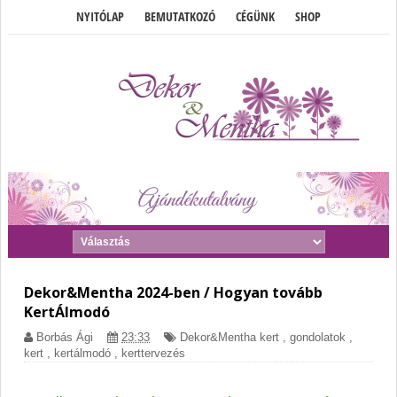
NYITÓLAP
BEMUTATKOZÓ
CÉGÜNK
SHOP
Dekor&Mentha 2024-ben / Hogyan tovább
KertÁlmodó
Borbás Ági
23:33
Dekor&Mentha kert
,
gondolatok
,
kert
,
kertálmodó
,
kerttervezés