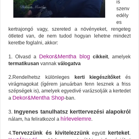
is
szenv
edély
es
kertrajongó vagy, szereted a növényeket, rengeteg
ötleted van, de nem tudod hogyan lehetne mindezt
keretbe foglalni, akkor:
Dekor&Mentha blog
1. Olvasd a
cikkeit
, amelyek
termatikusan
vannak
válogatva
2.Rendelhetsz különleges
kerti kiegészítőket
és
virágmagokat (ígérem januárban fenn lesznek a friss
szépségek is), amelyek egyedivé varázsolják a kertedet
Dekor&Mentha Shop
a
-ban.
Ingyenes tanulhatsz kerttervezési alapokról
3.
hírlevelemre
nálam, ha feliratkozol a
.
Tervezzünk és kivitelezzünk
kerteket
4.
együtt
.