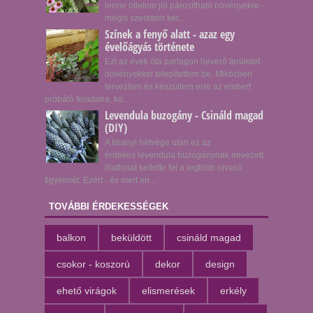
lenne ötletem jól párosítható növényekre -
mégis szeretem ker...
Színek a fenyő alatt - azaz egy
évelőágyás története
Ezt az évek óta parlagon heverő területet
növényekkel telepítettem be. Miközben
terveztem és készültem erre az embert
próbáló feladatra, ka...
Levendula buzogány - Csináld magad
(DIY)
A tihanyi hétvége után ez az
érdekes levendula buzogánynak nevezett
illatfonat keltette fel a legtöbb olvasó
figyelmét. Ezért - és mert en...
TOVÁBBI ÉRDEKESSÉGEK
balkon
beküldött
csináld magad
csokor - koszorú
dekor
design
ehető virágok
elismerések
erkély