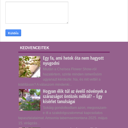
KEDVENCEITEK
Egy fa, ami hetek óta nem hagyott
nyugodni
Miután a Chelsea Flower Show-ról
hazatértem, szinte minden ismerősöm
ugyanazt kérdezte: Na, és mit vettél a
kiállításon? A válaszom mindenki...
Hogyan élik túl az évelő növények a
szárazságot öntözés nélkül? – Egy
kísérlet tanulságai
Sokáig gondolkodtam azon, megosszam-
e itt a szakdolgozatommal kapcsolatos
tapasztalataimat. Amsonia tabernaemontana 2025. május
15. virágzás...