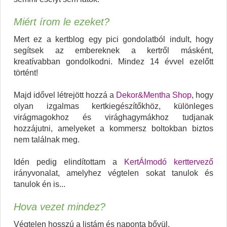
Miért írom le ezeket?
Mert ez a kertblog egy pici gondolatból indult, hogy
segítsek az embereknek a kertről másként,
kreatívabban gondolkodni. Mindez 14 évvel ezelőtt
történt!
Majd idővel létrejött hozzá a
Dekor&Mentha Shop
, hogy
olyan izgalmas kertkiegészítőkhöz, különleges
virágmagokhoz és virághagymákhoz tudjanak
hozzájutni, amelyeket a kommersz boltokban biztos
nem találnak meg.
Idén pedig elindítottam a
KertÁlmodó kerttervező
irányvonalat, amelyhez végtelen sokat tanulok és
tanulok én is...
Hova vezet mindez?
Végtelen hosszú a listám és naponta bővül.